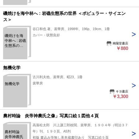
磯焼けを海中林へ : 岩礁生態系の世界 ＜ポピュラー・サイエン
ス＞
谷口和也 著、裳華房、1998年、196p、19cm、1冊
カバー・状態良好
磯焼けを海
中林へ : 岩礁
南陽堂書店
生態系の世
￥880
界 ＜ポピュ
ラー・サイ
エンス＞
無機化学
古川利夫他、裳華房、昭23、1冊
裳華房
無機化学
キヨ書店
￥3,300
農村時論 炎帝神農氏之像」写真口絵１図他４頁
高落松太郎 川上謙三郎校閲、裳華房、１９０４年（明治３７
年）刊、１９０頁、A5判
農村時論
炎帝神農氏
初版 書込み等無し美本蔵書印あり 写真口絵５頁