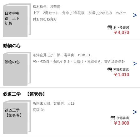
松村松年、裳華房
上下 2冊セット 角命じ2年初版 糸綴じ少ゆるみ カバー
日本害虫
篇 上下
付おおむね良好
初版
あ〜る書房
￥4,070
動物の心
谷津直秀ほか 訳、裳華房、1918、1
A5・425頁・表紙イタミ・日焼け・赤線引き、書き込み多数
動物の心
南陽堂書店
￥1,010
鉄道工学 【第壱巻】
坂岡末太郎、裳華房、大12
初版 並
鉄道工学
【第壱巻】
伊藤書房
￥3,000