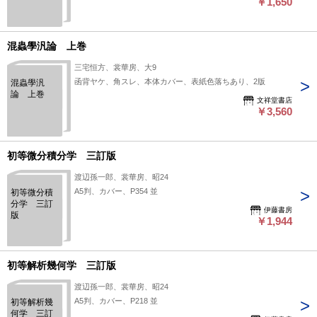
￥1,650
混蟲學汎論 上巻
三宅恒方、裳華房、大9
函背ヤケ、角スレ、本体カバー、表紙色落ちあり、2版
混蟲學汎
論 上巻
文祥堂書店
￥3,560
初等微分積分学 三訂版
渡辺孫一郎、裳華房、昭24
A5判、カバー、P354 並
初等微分積
分学 三訂
伊藤書房
版
￥1,944
初等解析幾何学 三訂版
渡辺孫一郎、裳華房、昭24
A5判、カバー、P218 並
初等解析幾
何学 三訂