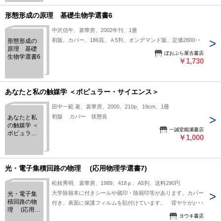
形態形成の原理 基礎生物学選書6
中沢信午、裳華房、2002年刊、1册
初版、カバー、186頁、Ａ5判、オンデマンド版、定価2800円
形態形成の
原理 基礎
ぼおぶら屋古書店
生物学選書6
￥1,730
あなたと私の触媒学 ＜ポピュラー・サイエンス＞
田中一範 著、裳華房、2000、210p、19cm、1冊
初版 カバー 状態良
あなたと私
の触媒学 ＜
一誠堂能瀬書店
ポピュラ
￥1,000
ー・サイエ
ンス＞
光・電子集積回路の物理 (応用物理学選書7)
松枝秀明、裳華房、1989、418ｐ、A5判、送料290円
大学除籍本に付きシールや蔵印・除籍印等があります。カバー
光・電子集
積回路の物
付き、表面に保護フィルムを貼付けています。 背ヤケがあり
理 (応用物
ますが、それ以外は概ね良好です。
ヨウキ書店
理学選書7)