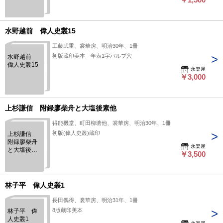
水野越前 偉人史叢15
工藤武重、裳華房、明治30年、1冊
初版蔵印美本 年表1字パルプ穴
水野越前
偉人史叢15
永楽屋
￥3,000
上杉謙信 附録廖柴舟と大塩後素他
得能機堂、町田柳塘他、裳華房、明治30年、1冊
初版(偉人史叢)蔵印
上杉謙信
附録廖柴舟
永楽屋
と大塩後素
￥3,500
他
林子平 偉人史叢1
長田偶得、裳華房、明治31年、1冊
8版蔵印美本
林子平 偉
人史叢1