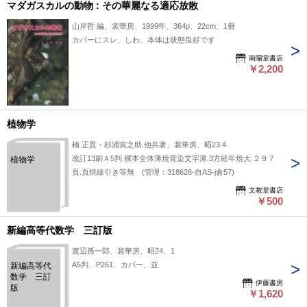
マダガスカルの動物 : その華麗なる適応放散
山岸哲 編、裳華房、1999年、364p、22cm、1冊
カバーにスレ、しわ、本体は状態良好です
南陽堂書店
￥2,200
植物学
楠 正貫・杉浦寅之助.他共著、裳華房、昭23.4
改訂13刷Ａ5判.裸本全体薄焼背染文字薄.3方経年焼大.２９７
植物学
頁.頁焼線引き等無 (管理：318626-自AS-j倉57)
文教堂書店
￥500
新編高等代数学 三訂版
渡辺孫一郎、裳華房、昭24、1
A5判、P261、カバー、並
新編高等代
数学 三訂
伊藤書房
版
￥1,620