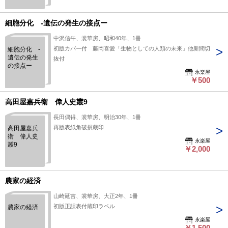
細胞分化 -遺伝の発生の接点ー
中沢信午、裳華房、昭和40年、1冊
初版カバー付 藤岡喜愛「生物としての人類の未来」他新聞切
細胞分化 -
遺伝の発生
抜付
の接点ー
永楽屋
￥500
高田屋嘉兵衛 偉人史叢9
長田偶得、裳華房、明治30年、1冊
再版表紙角破損蔵印
高田屋嘉兵
衛 偉人史
永楽屋
叢9
￥2,000
農家の経済
山崎延吉、裳華房、大正2年、1冊
初版正誤表付蔵印ラベル
農家の経済
永楽屋
￥1,500