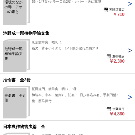
B6・147頁+カラー口絵2葉・カバー・天に蔵印
環境のなか
の毒 アオ
南陽堂書店
コの毒とダ
￥710
イオキシン
池野成一郎植物学論文集
東京裳華房、昭8、1
箱欠 背革小イタミ 1P下隅少破れ欠損アリ
池野成一郎
植物学論文
並樹書店
集
￥2,300
推命書 全3冊
桜田虎門、裳華房、明17、3冊
和装本、中本（菊判）、記名・1冊少書込み有、手製円盤2
推命書 全3
冊
葉・暦早操付
伊藤書房
￥4,860
日本農作物害虫篇 全