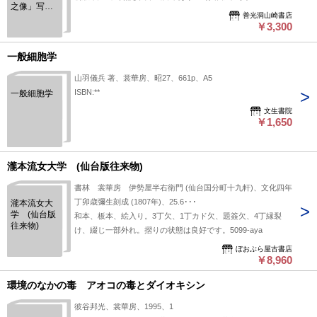
之像」写真
善光洞山崎書店
口絵１図他
￥3,300
４頁
一般細胞学
山羽儀兵 著、裳華房、昭27、661p、A5
ISBN:**
一般細胞学
文生書院
￥1,650
瀧本流女大学 (仙台版往来物)
書林 裳華房 伊勢屋半右衛門 (仙台国分町十九軒)、文化四年
丁卯歳彌生刻成 (1807年)、25.6･･･
瀧本流女大
学 (仙台版
和本、板本、絵入り。3丁欠、1丁カド欠、題簽欠、4丁縁裂
往来物)
け、綴じ一部外れ。摺りの状態は良好です。5099-aya
ぼおぶら屋古書店
￥8,960
環境のなかの毒 アオコの毒とダイオキシン
彼谷邦光、裳華房、1995、1