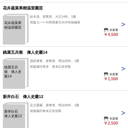
花弁蔬菜果樹温室園芸
鈴木清、裳華房、大正14年、1冊
初版カバー付和英索引付洋布装極美
花弁蔬菜果
樹温室園芸
永楽屋
￥4,500
銭屋五兵衛 偉人史叢14
国府犀東、裳華房、明治30年、1冊
初版蔵印美本 巻末広告切取
銭屋五兵
衛 偉人史
永楽屋
叢14
￥1,500
新井白石 偉人史叢12
足立栗園、裳華房、明治30年、1冊
初版蔵印巻末広告切取
新井白石
偉人史叢12
永楽屋
￥2,500