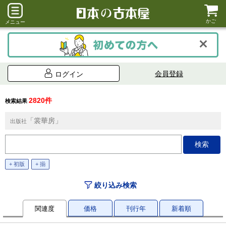
かご
メニュー
会員登録
ログイン
2820件
検索結果
「裳華房」
出版社
+ 初版
+ 揃
絞り込み検索
関連度
価格
刊行年
新着順