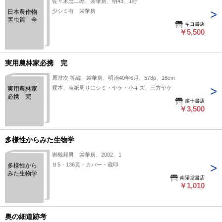
佐々木忠二郎、裳華房、明43、1冊
少シミ有 裳華房
日本農作物
害虫篇 全
キヨ書店
￥5,500
実用農林家必携 完
原澄次 等編、裳華房、明治40年6月、578p、16cm
裸本、表紙周りにシミ・ヤケ・小キズ、三方ヤケ
実用農林家
必携 完
虔十書店
￥3,500
多様性からみた生物学
岩槻邦男、裳華房、2002、1
Ｂ5・136頁・カバー・蔵印
多様性から
みた生物学
南陽堂書店
￥1,010
奥の細道跡考