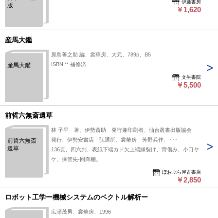
伊藤書房
版
￥1,620
産馬大鑑
原島善之助 編、裳華房、大元、789p、B5
ISBN:** 補修済
産馬大鑑
文生書院
￥5,500
前哲六無斎遺草
林 子平 著、伊勢斎助 発行兼印刷者、仙台叢書出版協会
発行、伊勢安書店 弘通所、裳華房 芳野兵作、･･･
前哲六無斎
遺草
136頁、四六判、表紙下端カド欠上端縁裂け、背傷み、小口ヤ
ケ。保管先-回廊棚。
ぼおぶら屋古書店
￥2,850
ロボット工学ー機械システムのベクトル解析ー
広瀬茂男、裳華房、1996