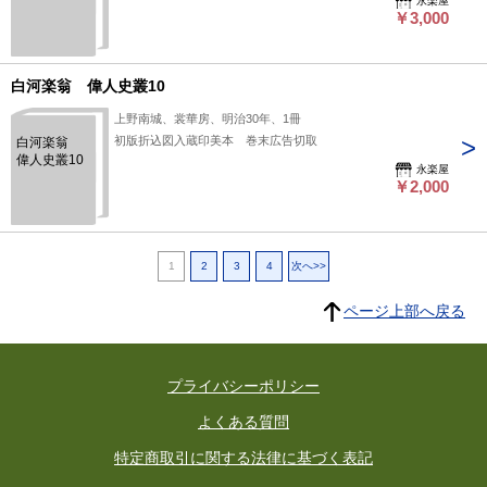
永楽屋
￥3,000
白河楽翁 偉人史叢10
上野南城、裳華房、明治30年、1冊
初版折込図入蔵印美本 巻末広告切取
白河楽翁
偉人史叢10
永楽屋
￥2,000
1
2
3
4
次へ>>
ページ上部へ戻る
プライバシーポリシー
よくある質問
特定商取引に関する法律に基づく表記