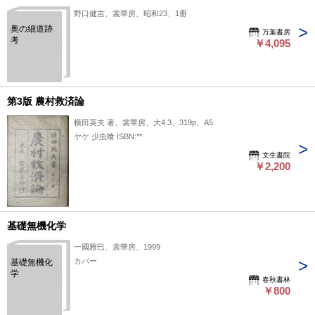
野口健吉、裳華房、昭和23、1冊
奥の細道跡
万葉書房
考
￥4,095
第3版 農村救済論
横田英夫 著、裳華房、大4.3、319p、A5
ヤケ 少虫喰 ISBN:**
文生書院
￥2,200
基礎無機化学
一國雅巳、裳華房、1999
カバー
基礎無機化
学
春秋書林
￥800