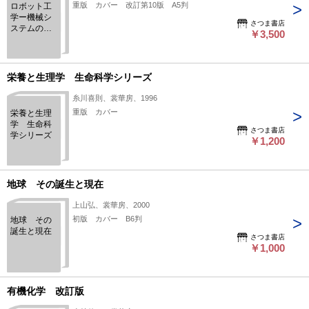
重版 カバー 改訂第10版 A5判
ロボット工
学ー機械シ
さつま書店
ステムのベ
￥3,500
クトル解析
ー
栄養と生理学 生命科学シリーズ
糸川喜則、裳華房、1996
重版 カバー
栄養と生理
学 生命科
さつま書店
学シリーズ
￥1,200
地球 その誕生と現在
上山弘、裳華房、2000
初版 カバー B6判
地球 その
誕生と現在
さつま書店
￥1,000
有機化学 改訂版