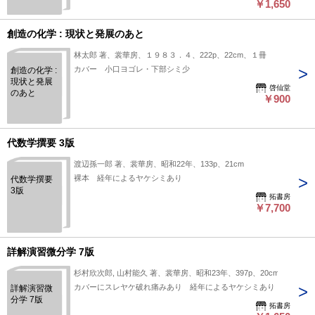
￥1,650
創造の化学 : 現状と発展のあと
林太郎 著、裳華房、１９８３．４、222p、22cm、１冊
カバー 小口ヨゴレ・下部シミ少
創造の化学 :
現状と発展
啓仙堂
のあと
￥900
代数学撰要 3版
渡辺孫一郎 著、裳華房、昭和22年、133p、21cm
裸本 経年によるヤケシミあり
代数学撰要
3版
拓書房
￥7,700
詳解演習微分学 7版
杉村欣次郎, 山村能久 著、裳華房、昭和23年、397p、20cm
カバーにスレヤケ破れ痛みあり 経年によるヤケシミあり
詳解演習微
分学 7版
拓書房