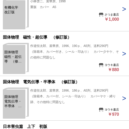
小林啓二、裳華房、1998
重版 カバー A5
有機化学
改訂版
さつま書店
￥1,000
固体物理 磁性・超伝導 （修訂版）
作道恒太郎、裳華房、1996、190ｐ、A5判、送料290円
（除籍本、カバー付き、シール・印あり） カバー少ヤケ、そ
固体物理
磁性・超伝
の他特に問題なし
導 （修訂
ヨウキ書店
版）
￥880
固体物理 電気伝導・半導体 （修訂版）
作道恒太郎、裳華房、1996、186ｐ、A5判、送料290円
（除籍本、カバー付、シール・印あり） カバーヤケ・縛り
固体物理
電気伝導・
跡、その他特に問題なし
半導体
ヨウキ書店
（修訂版）
￥970
日本害虫篇 上下 初版