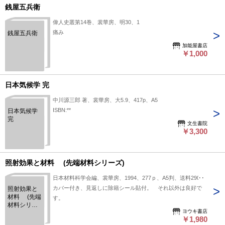
銭屋五兵衛
偉人史叢第14巻、裳華房、明30、1
痛み
銭屋五兵衛
加能屋書店
￥1,000
日本気候学 完
中川源三郎 著、裳華房、大5.9、417p、A5
ISBN:**
日本気候学
完
文生書院
￥3,300
照射効果と材料 (先端材料シリーズ)
日本材料科学会編、裳華房、1994、277ｐ、A5判、送料290円
カバー付き、見返しに除籍シール貼付。 それ以外は良好で
照射効果と
材料 (先端
す。
材料シリー
ヨウキ書店
ズ)
￥1,980