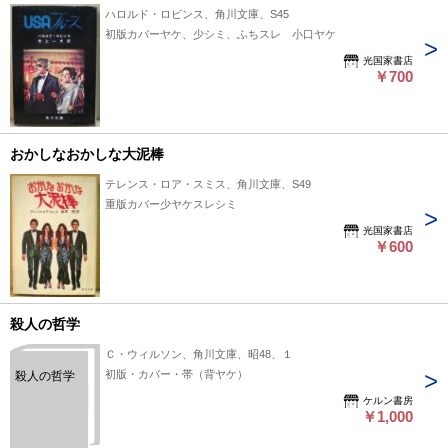
ハロルド・ロビンス、角川文庫、S45
初版カバーヤケ、少シミ、ふちスレ 小口ヤケ
光国家書店
￥700
おかしなおかしな大泥棒
テレンス・ロア・スミス、角川文庫、S49
重版カバー少ヤケスレシミ
光国家書店
￥600
殺人の哲学
Ｃ・ウィルソン、角川文庫、昭48、１
初版・カバー・帯（背ヤケ）
殺人の哲学
ケルン書房
￥1,000