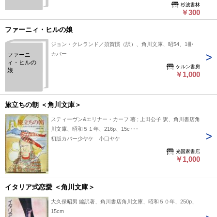
る、国民党・ＣＩＡ・マフィアの闘争。小説〉
杉波書林
￥300
ファーニィ・ヒルの娘
ジョン・クレランド／須賀慣（訳）、角川文庫、昭54、1冊
カバー
ファーニ
ィ・ヒルの
ケルン書房
娘
￥1,000
旅立ちの朝 ＜角川文庫＞
スティーヴン&エリナー・カーフ 著 ; 上田公子 訳、角川書店角
川文庫、昭和５１年、216p、15c･･･
初版カバー少ヤケ 小口ヤケ
光国家書店
￥1,000
イタリア式恋愛 ＜角川文庫＞
大久保昭男 編訳著、角川書店角川文庫、昭和５０年、250p、
15cm