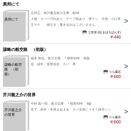
異邦にて
辻邦正、角川書店角川文庫、昭48
４版 カバー汚れあり・テープ跡あり 帯ナシ 天地・小口本
異邦にて
文ヤケ 線引き・書き込みはございません。
三世房 (旧:まほろばんず)
￥440
謀略の航空路 （初版）
福本 和也、角川文庫 ＊昭和59年 初版
並 経年・状態良好 カバ 帯
謀略の航空
路 （初
りら書店
版）
￥600
芥川龍之介の世界
中村 真一郎、角川文庫 ＊昭和49年 8版
並下 経年・本体まあまあ カバ全体にうすく経年シミ
芥川龍之介
の世界
りら書店
￥600