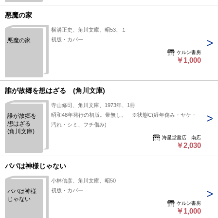
悪魔の家
横溝正史、角川文庫、昭53、１
初版・カバー
悪魔の家
ケルン書房
￥1,000
誰が故郷を想はざる (角川文庫)
寺山修司、角川文庫、1973年、1冊
昭和48年発行の初版。帯無し。 ※状態C(経年傷み・ヤケ・
誰が故郷を
想はざる
汚れ・シミ、フチ傷み)
(角川文庫)
海星堂書店 南店
￥2,030
パパは神様じゃない
小林信彦、角川文庫、昭50
初版・カバー
パパは神様
じゃない
ケルン書房
￥1,000