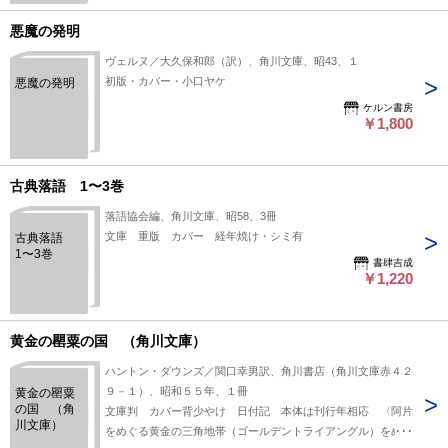
悪魔の発明
ヴェルヌ／大久保和郎（訳）、角川文庫、昭43、１
初版・カバー・小口ヤケ
悪魔の発明
ケルン書房
￥1,800
古典落語 1〜3巻
落語協会編、角川文庫、昭58、3冊
文庫 重版 カバー 経年焼け・シミ有
古典落語
1〜3巻
書肆吉成
￥1,220
黄金の罌粟の国 （角川文庫）
ハントン・ダウンズ／関口幸男訳、角川書店（角川文庫赤４２
９－１）、昭和５５年、１冊
黄金の罌粟
の国 （角
文庫判 カバー背少やけ 日付記 本体は刊行年相応 〈阿片
川文庫）
をめぐる黄金の三角地帯（ゴールデントライアングル）をめぐ