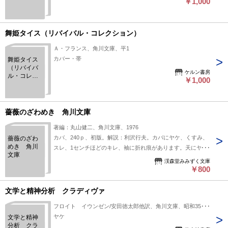
￥1,000
舞姫タイス（リバイバル・コレクション）
Ａ・フランス、角川文庫、平1
カバー・帯
舞姫タイス
（リバイバ
ケルン書房
ル・コレク
￥1,000
ション）
薔薇のざわめき 角川文庫
著編：丸山健二、角川文庫、1976
カバ、240ｐ、初版。解説：利沢行夫。カバにヤケ、くすみ、
薔薇のざわ
めき 角川
スレ、1センチほどのキレ、袖に折れ痕があります。天にヤ
文庫
ケ、シミが少々あります。小口に僅かなシミがあります。本文
渓森堂みみずく文庫
に線引き、書き込み、破れ、目立つ汚れ等の瑕疵は見受うけら
￥800
れません。
文学と精神分析 クラディヴァ
フロイト イウンゼン/安田徳太郎他訳、角川文庫、昭和35、1
ヤケ
文学と精神
分析 クラ