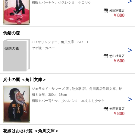
初版カバーヤケ、少スレシミ 小口ヤケ
光国家書店
￥800
倒錯の森
J.D.サリンジャー、角川文庫、S47、1
ヤケ強・カバー
倒錯の森
悠山社書店
￥600
兵士の鷹 ＜角川文庫＞
ジェラルド・サマーズ 著 ; 池央耿 訳、角川書店角川文庫、昭
和５０年、300p、15cm
初版カバー背ヤケ、少スレシミ 本文ふち少ヤケ
光国家書店
￥800
花嫁はおさげ髪 ＜角川文庫＞