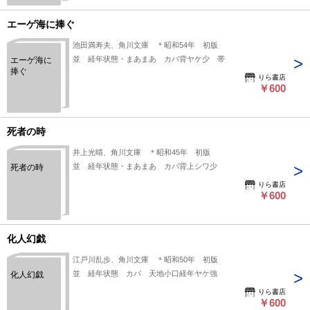
エーゲ海に捧ぐ
池田満寿夫、角川文庫 ＊昭和54年 初版
並 経年状態・まあまあ カバ背ヤケ少 帯
エーゲ海に
捧ぐ
りら書店
￥600
死者の時
井上光晴、角川文庫 ＊昭和45年 初版
並 経年状態・まあまあ カバ背上シワ少
死者の時
りら書店
￥600
化人幻戯
江戸川乱歩、角川文庫 ＊昭和50年 初版
並 経年状態 カバ 天地小口経年ヤケ強
化人幻戯
りら書店
￥600