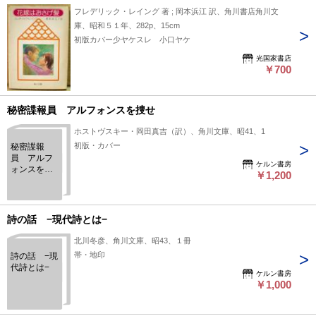
フレデリック・レイング 著 ; 岡本浜江 訳、角川書店角川文
庫、昭和５１年、282p、15cm
初版カバー少ヤケスレ 小口ヤケ
光国家書店
￥700
秘密諜報員 アルフォンスを捜せ
ホストヴスキー・岡田真吉（訳）、角川文庫、昭41、1
初版・カバー
秘密諜報
員 アルフ
ケルン書房
ォンスを捜
￥1,200
せ
詩の話 −現代詩とは−
北川冬彦、角川文庫、昭43、１冊
帯・地印
詩の話 −現
代詩とは−
ケルン書房
￥1,000