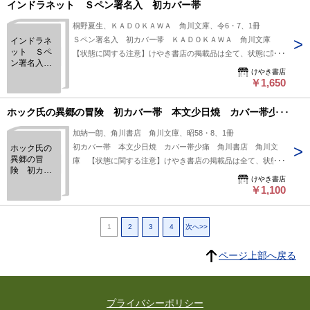
インドラネット Ｓペン署名入 初カバー帯
能な）為、状態欄の「中古品（並）」という表現は考慮にいれ
ないで下さい。痛みなどの瑕疵につきましては、解説欄等をご
桐野夏生、ＫＡＤＯＫＡＷＡ 角川文庫、令6・7、1冊
参考にして下さい。状態表記の無いものは特に問題なく良好と
Ｓペン署名入 初カバー帯 ＫＡＤＯＫＡＷＡ 角川文庫
インドラネ
お考え下さい。:
ット Ｓペ
【状態に関する注意】けやき書店の掲載品は全て、状態に関わ
ン署名入
らず「中古品（並）」と表示されています。「日本の古本屋」
けやき書店
初カバー帯
は６段階の「状態」表記が必須となりましたが、当店の扱う商
￥1,650
品の特質上、状態の簡易な区分けは適切ではない（不可能な）
為、状態欄の「中古品（並）」という表現は考慮にいれないで
ホック氏の異郷の冒険 初カバー帯 本文少日焼 カバー帯少痛
下さい。痛みなどの瑕疵につきましては、解説欄等をご参考に
加納一朗、角川書店 角川文庫、昭58・8、1冊
して下さい。状態表記の無いものは特に問題なく良好とお考え
初カバー帯 本文少日焼 カバー帯少痛 角川書店 角川文
ホック氏の
下さい。:
異郷の冒
庫 【状態に関する注意】けやき書店の掲載品は全て、状態に
険 初カバ
関わらず「中古品（並）」と表示されています。「日本の古本
けやき書店
ー帯 本文
屋」は６段階の「状態」表記が必須となりましたが、当店の扱
￥1,100
少日焼 カ
う商品の特質上、状態の簡易な区分けは適切ではない（不可能
バー帯少痛
な）為、状態欄の「中古品（並）」という表現は考慮にいれな
1
2
3
4
次へ>>
いで下さい。痛みなどの瑕疵につきましては、解説欄等をご参
考にして下さい。状態表記の無いものは特に問題なく良好とお
ページ上部へ戻る
考え下さい。:
プライバシーポリシー