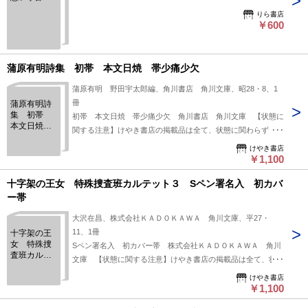
りら書店
￥600
蒲原有明詩集 初帯 本文日焼 帯少痛少欠
蒲原有明 野田宇太郎編、角川書店 角川文庫、昭28・8、1
冊
蒲原有明詩
集 初帯
初帯 本文日焼 帯少痛少欠 角川書店 角川文庫 【状態に
本文日焼
関する注意】けやき書店の掲載品は全て、状態に関わらず「中
帯少痛少欠
古品（並）」と表示されています。「日本の古本屋」は６段階
けやき書店
の「状態」表記が必須となりましたが、当店の扱う商品の特質
￥1,100
上、状態の簡易な区分けは適切ではない（不可能な）為、状態
十字架の王女 特殊捜査班カルテット３ Sペン署名入 初カバ
欄の「中古品（並）」という表現は考慮にいれないで下さい。
ー帯
痛みなどの瑕疵につきましては、解説欄等をご参考にして下さ
い。状態表記の無いものは特に問題なく良好とお考え下さ
大沢在昌、株式会社ＫＡＤＯＫＡＷＡ 角川文庫、平27・
い。:
11、1冊
十字架の王
女 特殊捜
Sペン署名入 初カバー帯 株式会社ＫＡＤＯＫＡＷＡ 角川
査班カルテ
文庫 【状態に関する注意】けやき書店の掲載品は全て、状態
ット３ Sペ
に関わらず「中古品（並）」と表示されています。「日本の古
ン署名入
けやき書店
本屋」は６段階の「状態」表記が必須となりましたが、当店の
￥1,100
初カバー帯
扱う商品の特質上、状態の簡易な区分けは適切ではない（不可