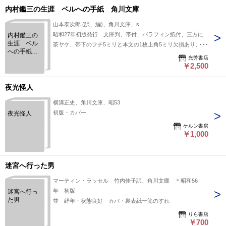
内村鑑三の生涯 ベルへの手紙 角川文庫
山本泰次郎 (訳、編)、角川文庫、s
昭和27年初版発行 文庫判、帯付、パラフィン紙付、三方に
内村鑑三の
生涯 ベル
茶ヤケ、帯下のフチ5ミリと本文の1枚上角5ミリ欠損あり、小
への手紙
口の余白に水ヌレあとの波ヨレあり、最終頁に紙ヤケあり、帯
光芳書店
角川文庫
と元パラにのりどめ有、他経年並み、印・線引無し、(中古品
￥2,500
につき、他に僅かな多少のスレヨレシミ等ある場合有)
夜光怪人
横溝正史、角川文庫、昭53
初版・カバー
夜光怪人
ケルン書房
￥1,000
迷宮へ行った男
マーティン・ラッセル 竹内佳子訳、角川文庫 ＊昭和56
年 初版
迷宮へ行っ
た男
並 経年・状態良好 カバ・裏表紙一筋のすれ
りら書店
￥700