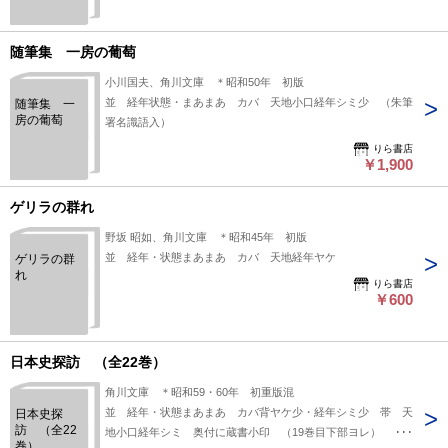
随筆集 一房の葡萄
小川国夫、角川文庫 ＊昭和50年 初版
並 経年状態・まあまあ カバ 天地小口経年シミ少 （朱筆
随筆集 一
房の葡萄
署名識語入）
りら書店
￥1,900
ゲリラの群れ
野坂 昭如、角川文庫 ＊昭和45年 初版
並 経年・状態まあまあ カバ 天地経年ヤケ
ゲリラの群
れ
りら書店
￥600
日本史探訪 （全22巻）
角川文庫 ＊昭和59・60年 初重版混
並 経年・状態まあまあ カバ背ヤケ少・経年シミ少 帯 天
日本史探
訪 （全22
地小口経年シミ 奥付に蔵書小印 （19巻目下部ヨレ）
巻）