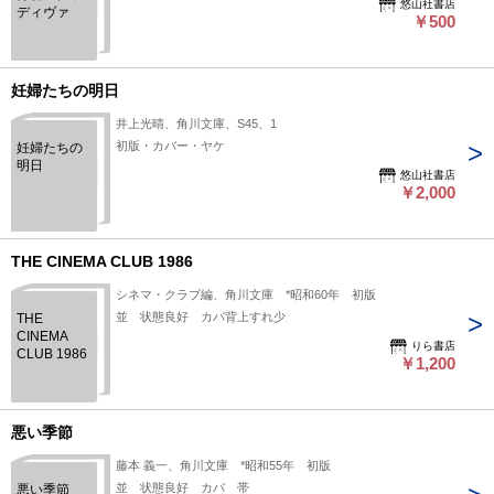
悠山社書店
ディヴァ
￥500
妊婦たちの明日
井上光晴、角川文庫、S45、1
初版・カバー・ヤケ
妊婦たちの
明日
悠山社書店
￥2,000
THE CINEMA CLUB 1986
シネマ・クラブ編、角川文庫 *昭和60年 初版
並 状態良好 カバ背上すれ少
THE
CINEMA
りら書店
CLUB 1986
￥1,200
悪い季節
藤本 義一、角川文庫 *昭和55年 初版
並 状態良好 カバ 帯
悪い季節