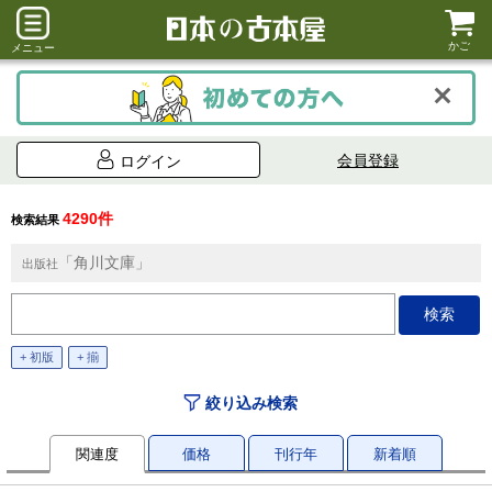
かご
メニュー
会員登録
ログイン
4290件
検索結果
「角川文庫」
出版社
+ 初版
+ 揃
絞り込み検索
関連度
価格
刊行年
新着順