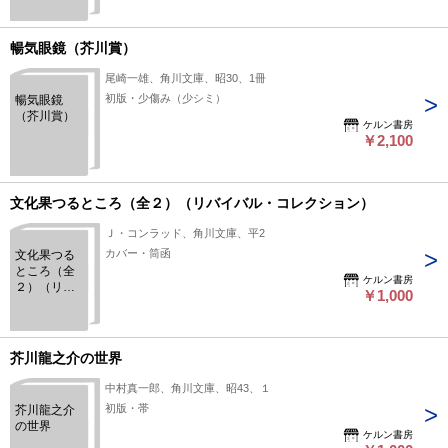
暢気眼鏡（芥川賞）
尾崎一雄、角川文庫、昭30、1冊
初版・少傷み（少シミ）
暢気眼鏡
（芥川賞）
ケルン書房
￥2,100
文化果つるところ（全２）（リバイバル・コレクション）
Ｊ・コンラッド、角川文庫、平2
カバー・筒函
文化果つる
ところ（全
ケルン書房
２）（リバ
￥1,000
イバル・コ
レクショ
ン）
芥川龍之介の世界
中村真一郎、角川文庫、昭43、１
初版・帯
芥川龍之介
の世界
ケルン書房