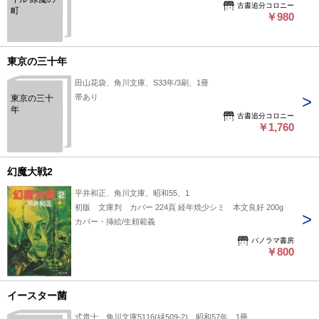
古書追分コロニー
町
￥980
東京の三十年
田山花袋、角川文庫、S33年/3刷、1冊
帯あり
東京の三十
年
古書追分コロニー
￥1,760
幻魔大戦2
平井和正、角川文庫、昭和55、1
初版 文庫判 カバー 224頁 経年焼少シミ 本文良好 200g
カバー・挿絵/生頼範義
パノラマ書房
￥800
イースター菌
式貴士、角川文庫5116(緑509-2)、昭和57年、1冊