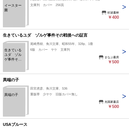
文庫判 カバー 256頁
イースター
菌
杉波書林
￥400
生きているユダ ゾルゲ事件その戦後への証言
尾崎秀樹、角川文庫、昭和55年、328p、1冊
6版 カバー ヤケ 文庫判
生きている
ユダ ゾル
まなぶ書房
ゲ事件その
￥500
戦後への証
言
異端の子
田宮虎彦、角川文庫、S36
重版帯 少ヤケ 旧版カバー無し
異端の子
光国家書店
￥500
USAブルース