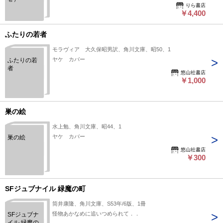
（全22巻）
りら書店
￥4,400
ふたりの若者
モラヴィア 大久保昭男訳、角川文庫、昭50、1
ヤケ カバー
ふたりの若
者
悠山社書店
￥1,000
巣の絵
水上勉、角川文庫、昭44、1
ヤケ カバー
巣の絵
悠山社書店
￥300
SFジュブナイル 緑魔の町
筒井康隆、角川文庫、S53年/6版、1冊
怪物あかなめに追いつめられて．．
SFジュブナ
イル 緑魔の