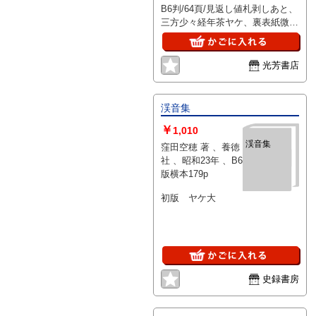
、s
B6判/64頁/見返し値札剥しあと、
三方少々経年茶ヤケ、裏表紙微少
押しキズ有、他経年並、本文特に
問題なし。
光芳書店
渓音集
￥
1,010
渓音集
窪田空穂 著 、養徳
社 、昭和23年 、B6
版横本179p
初版 ヤケ大
史録書房