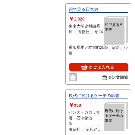
絵で見る日本史
￥
1,920
絵で見る日
東京大学史料編纂
本史
所 、養徳社 、昭24
重版裸本／本書昭25版、記名／少
疲
金沢文圃閣
現代に於けるゲーテの影響
￥
950
現代に於け
ハンス・カロッサ
るゲーテの
著 石中象治
影響
訳 、 、
養徳社 、昭和24年