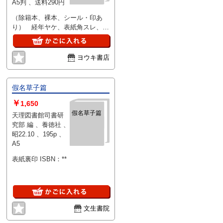
A5判 、送料290円
（除籍本、裸本、シール・印あ
り） 経年ヤケ、表紙角スレ、耳
キズ、その他特に問題なし
ヨウキ書店
假名草子篇
￥
1,650
假名草子篇
天理図書館司書研
究部 編 、養徳社 、
昭22.10 、195p 、
A5
表紙裏印 ISBN：**
文生書院