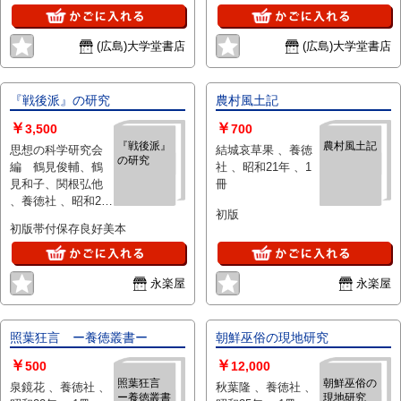
有)、中巻は表紙フチや背上下ス
レ・溝少切れ目
(広島)大学堂書店
(広島)大学堂書店
『戦後派』の研究
農村風土記
￥
￥
3,500
700
『戦後派』
農村風土記
思想の科学研究会
結城哀草果 、養徳
の研究
編 鶴見俊輔、鶴
社 、昭和21年 、1
見和子、関根弘他
冊
、養徳社 、昭和26
初版
年 、1冊
初版帯付保存良好美本
永楽屋
永楽屋
照葉狂言 ー養徳叢書ー
朝鮮巫俗の現地研究
￥
￥
500
12,000
照葉狂言
朝鮮巫俗の
泉鏡花 、養徳社 、
秋葉隆 、養徳社 、
ー養徳叢書
現地研究