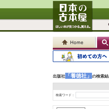
「養徳社」
出版社
の検索結
検索ワード：