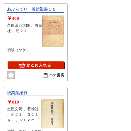
あぶらでり 養徳叢書１８
￥
400
久保田万太郎 、養徳
社 、昭２１
初版（ヤケ）
ハナ書房
続萬葉紀行
￥
610
土屋文明 、養徳社
、昭２１ 、３１１
ｐ 、２０ｃｍ