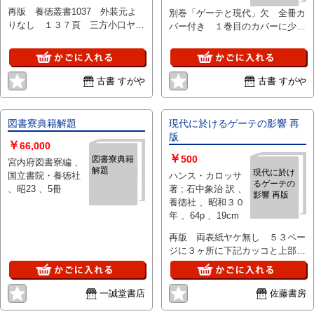
年 、1冊
再版 養徳叢書1037 外装元よ
別巻「ゲーテと現代」欠 全冊カ
りなし １３７頁 三方小口ヤケ
バー付き １巻目のカバーに少キ
濃し、両表紙、背表紙、少ヤケ、
レメ 小口とカバーヤケ
少シミ、少ホコリヨゴレ、背文字
は褪色 ＊収録作 「荒野村」
「ブリギッタ」
古書 すがや
古書 すがや
図書寮典籍解題
現代に於けるゲーテの影響 再
版
￥
66,000
￥
500
図書寮典籍
宮内府図書寮編 、
解題
現代に於け
国立書院・養徳社
ハンス・カロッサ
るゲーテの
、昭23 、5冊
著 ; 石中象治 訳 、
影響 再版
養徳社 、昭和３０
年 、64p 、19cm
再版 両表紙ヤケ無し ５３ペー
ジに３ヶ所に下記カッコと上部余
白に少線引き 三方少経年ヤケ
線引き無し 書き込み無し 良好
です。
一誠堂書店
佐藤書房