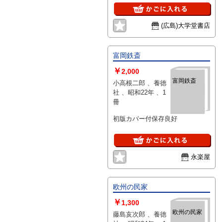
(広島)大学堂書店
富岡鉄斎
￥
2,000
富岡鉄斎
小高根二郎 、養徳
社 、昭和22年 、1
冊
初版カバー付保存良好
永楽屋
欧州の民家
￥
1,300
欧州の民家
藤島亥次郎 、養徳