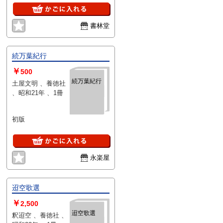
カバーなし
書林堂
続万葉紀行
￥
500
続万葉紀行
土屋文明 、養徳社
、昭和21年 、1冊
初版
永楽屋
迢空歌選
￥
2,500
迢空歌選
釈迢空 、養徳社 、