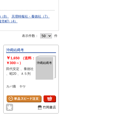
)（8）
天理時報社・養徳社（7）
波市町)（4）
表示件数：
件
沖縄結縄考
￥
1,650
（送料：
￥300～）
沖縄結縄考
田代安定 、養徳社
、昭20 、Ａ５判
カバ痛 ヤケ
竹岡書店