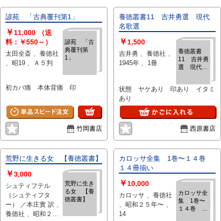
諺苑 「古典覆刊第1」
養徳叢書11 吉井勇選 現代
名歌選
￥
11,000
（送
￥
料：￥550～）
1,500
諺苑 「古
典覆刊第
養徳叢書
太田全斎 、養徳社
吉井勇 、養徳社 、
1」
11 吉井勇
、昭19 、Ａ５判
1945年 、1冊
選 現代名
歌選
初カバ痛 本体背痛 印
状態 ヤケあり 印あり イタミ
あり
竹岡書店
西原書店
荒野に生きる女 【養徳叢書】
カロッサ全集 1巻〜１４巻
１４冊揃い
￥
3,000
￥
10,000
荒野に生き
シュティフテル
る女 【養
カロッサ全
（シュティフタ
カロッサ 、養徳社
徳叢書】
集 1巻〜
ー） ／本庄實 訳 、
、昭和２５年〜 、
１４巻 １
養徳社 、昭和２４
14
４冊揃い