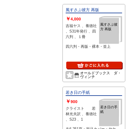
風すさぶ彼方 再版
￥
4,000
風すさぶ彼
吉福ヤス 、養徳社
方 再版
、S31年発行 、四
六判 、１冊
四六判・再版・裸本・並上
オールドブックス ダ・
ヴィンチ
若き日の手紙
￥
900
若き日の手
クライスト 若
紙
林光夫訳 、養徳社
、S23 、1
Ｂ6-251頁・折込カバー・ヤケ