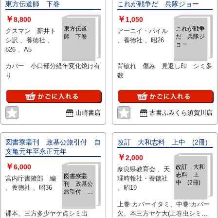
東方伝道師 下巻
これが戦争だ 兵隊ジョー
￥
￥
8,800
1,050
東方伝道
これが戦争
クスマン 新井ト
アーニイ・パイル
師 下巻
だ 兵隊ジ
シ訳 、養徳社 、
、養徳社 、昭26
ョー
826 、A5
カバー 小口部分経年変化焼け有
背破れ 傷み 見返し印 シミ多
り
数
山崎書店
古書ふみくら須賀川店
図書寮叢刊 政基公旅引付 自
改訂 大和志料 上中 (2冊)
文亀元年至永正元年
￥
2,000
￥
6,000
改訂 大和
奈良県教育会 、天
志料 上
図書寮叢
宮内庁書陵部 編
理時報社・養徳社
中 (2冊)
刊 政基公
、養徳社 、昭36
、昭19
旅引付 自
文亀元年至
上巻:カバーイタミ、中巻:カバー
永正元年
裸本、三方多少ヤケ点シミ出
欠、本三方ヤケ大(上巻虫シミ