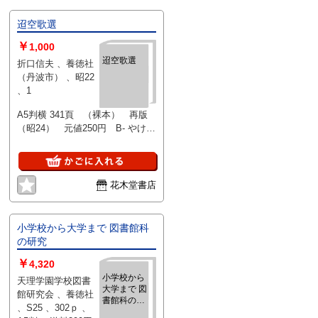
迢空歌選
￥
1,000
迢空歌選
折口信夫 、養徳社
（丹波市） 、昭22
、1
A5判横 341頁 （裸本） 再版
（昭24） 元値250円 B- やけす
れ・値札跡
花木堂書店
小学校から大学まで 図書館科
の研究
￥
4,320
小学校から
天理学園学校図書
大学まで 図
館研究会 、養徳社
書館科の研
、S25 、302ｐ 、
究