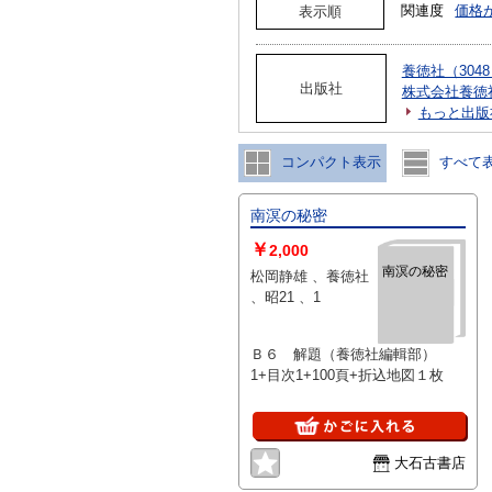
関連度
価格
表示順
養徳社（304
出版社
株式会社養徳
もっと出版
コンパクト表示
すべて
南溟の秘密
￥
2,000
南溟の秘密
松岡静雄 、養徳社
、昭21 、1
Ｂ６ 解題（養徳社編輯部）
1+目次1+100頁+折込地図１枚
大石古書店