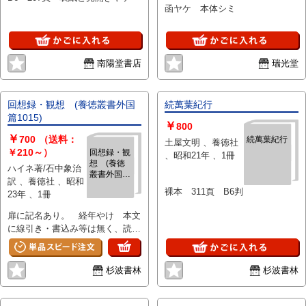
函ヤケ 本体シミ
南陽堂書店
瑞光堂
回想録・観想 (養徳叢書外国
続萬葉紀行
篇1015)
￥
800
￥
700
（送料：
続萬葉紀行
土屋文明 、養徳社
￥210～）
回想録・観
、昭和21年 、1冊
想 (養徳
ハイネ著/石中象治
叢書外国篇
訳 、養徳社 、昭和
1015)
裸本 311頁 B6判
23年 、1冊
扉に記名あり。 経年やけ 本文
に線引き・書込み等は無く、読む
に十分耐えられる状態です。
201頁 Ｂ６判 カバーと函はあ
りません(刊行当初からあったか
杉波書林
杉波書林
は不明)