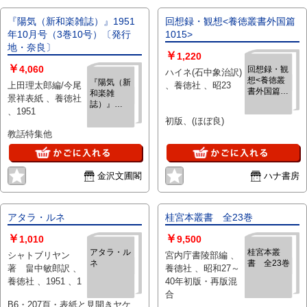
『陽気（新和楽雑誌）』1951
回想録・観想<養徳叢書外国篇
年10月号（3巻10号）〔発行
1015>
地・奈良〕
￥
1,220
￥
4,060
回想録・観
ハイネ(石中象治訳)
想<養徳叢
『陽気（新
上田理太郎編/今尾
、養徳社 、昭23
書外国篇
和楽雑
景祥表紙 、養徳社
1015>
誌）』
、1951
1951年10
初版、(ほぼ良)
月号（3巻
教話特集他
10号）〔発
行地・奈
良〕
金沢文圃閣
ハナ書房
アタラ・ルネ
桂宮本叢書 全23巻
￥
￥
1,010
9,500
アタラ・ル
桂宮本叢
シャトブリヤン
宮内庁書陵部編 、
ネ
書 全23巻
著 畠中敏郎訳 、
養德社 、昭和27～
養徳社 、1951 、1
40年初版・再版混
合
B6・207頁・表紙と見開きヤケ