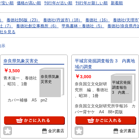
が安い順
価格が高い順
刊行年が古い順
刊行年が新しい順
新着順
8）
養徳社B6版（23）
養徳社(丹波市)（18）
養德社（16）
養徳社(天理市
社（7）
養徳社創立事務所（6）
甲鳥書林・養徳社（5）
養徳社(奈良県丹
社を見る
表示
奈良県気象災害史
平城宮発掘調査報告 3 内裏地
域の調査
￥
3,500
￥
3,000
奈良県気象
青木滋一 、養徳社
災害史
平城宮発掘
、昭31 、1冊
奈良国立文化財研
調査報告
究所 編 、養徳社
3 内裏地
、昭38 、1冊
域の調査
カバー補修 A5 pn2
奈良国立文化財研究所学報16 カ
バー背ヤケ A4 88+図版
金沢書店
金沢書店