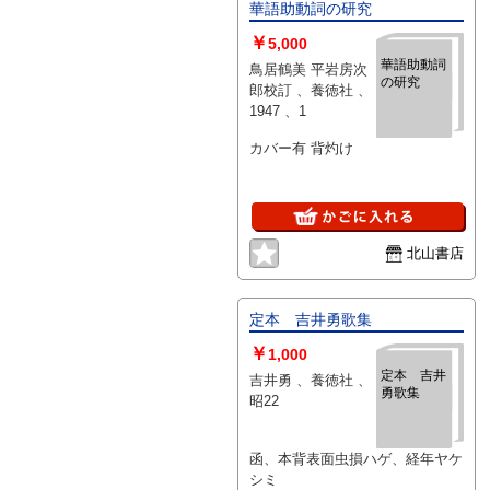
華語助動詞の研究
￥
5,000
華語助動詞
鳥居鶴美 平岩房次
の研究
郎校訂 、養徳社 、
1947 、1
カバー有 背灼け
北山書店
定本 吉井勇歌集
￥
1,000
定本 吉井
吉井勇 、養徳社 、
勇歌集
昭22
函、本背表面虫損ハゲ、経年ヤケ
シミ