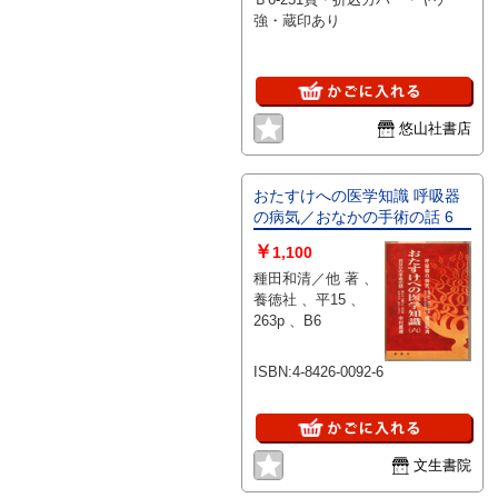
強・蔵印あり
悠山社書店
おたすけへの医学知識 呼吸器
の病気／おなかの手術の話 6
￥
1,100
種田和清／他 著 、
養徳社 、平15 、
263p 、B6
ISBN:4-8426-0092-6
文生書院