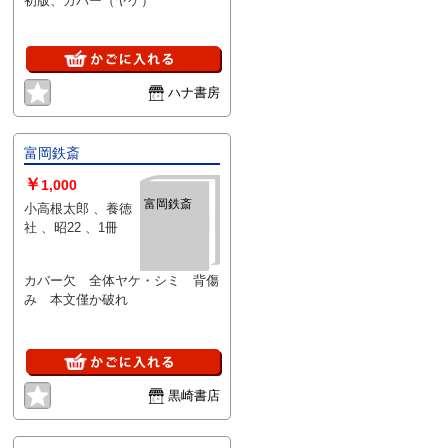
初版、カバー（ヤケ）
ハナ書房
富岡鉄斎
￥
1,000
富岡鉄斎
小高根太郎 、養徳
社 、昭22 、1冊
カバー欠 全体ヤケ・シミ 背傷
み 本文僅か破れ
黒崎書店