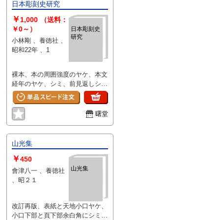
日本彫刻史研究
￥
1,000
（送料：
￥0～）
日本彫刻史
研究
小林剛 、養徳社 、
昭和22年 、1
裸本、本の周囲強度のヤケ、本文
経年のヤケ、シミ、前見返しシー
ル剥がし跡あり
曙堂
山光集
￥
450
山光集
會津八一 、養徳社
、昭２１
改訂再版、表紙と天地小口ヤケ、
小口下部と頁下部余白角にシミ、