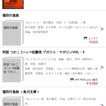
蒲田行進曲
つかこうへい、角川書店、1982・2・15第5刷、１冊
本の状態（普通）Ｂ６判帯。テーマは愛ーつかこうへい会心の
蒲田行進曲
長編。直木賞受賞作
ふくろう
￥810
対談 つかこうへい×佐藤信 プガジャ・マガジンVOL・3
プレイガイドジャーナル社 編集・発行、1975（昭和50)一
冊、48頁、B6冊子
対談 つかこ
うへい×佐藤
初版 経年良好 写真集・つかこうへい事務所公演：撮影＝斎
信 プガジ
藤彰男 写真集・６８/７１公演：撮影＝糸川燿史 つかこう
ャ・マガジ
へい論ならびに黒色テント運動論・つかこうへい×佐藤信×北
ンVOL・3
ART RICEよねづ書店
吉洋一
￥4,950
蒲田行進曲 ＜角川文庫＞
つかこうへい 著、角川書店、220p、文庫サイズ（厚さ3cm以
内）
蒲田行進曲