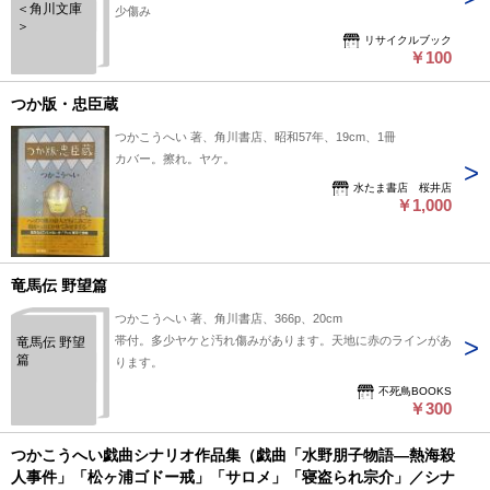
＜角川文庫
少傷み
＞
リサイクルブック
￥100
つか版・忠臣蔵
つかこうへい 著、角川書店、昭和57年、19cm、1冊
カバー。擦れ。ヤケ。
水たま書店 桜井店
￥1,000
竜馬伝 野望篇
つかこうへい 著、角川書店、366p、20cm
帯付。多少ヤケと汚れ傷みがあります。天地に赤のラインがあ
竜馬伝 野望
篇
ります。
不死鳥BOOKS
￥300
つかこうへい戯曲シナリオ作品集（戯曲「水野朋子物語―熱海殺
人事件」「松ヶ浦ゴドー戒」「サロメ」「寝盗られ宗介」／シナ