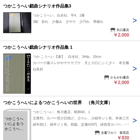
つかこうへい戯曲シナリオ作品集3
つかこうへい、白水社、平4、1冊
3刷 折れ 少傷み 少ヤケ 少汚れ 帯破れ
矢口書店
￥2,000
つかこうへい戯曲シナリオ作品集 1
つか こうへい【著】、白水社、344p、20cm
カバー小傷スレややヤケヤブケ 天と小口にシミ少々 本文概
ね良好
かもがわ書店
￥2,000
つかこうへいによるつかこうへいの世界 （角川文庫）
つかこうへい、角川書店、昭和60、1
文庫判。カバー背少日焼け、少スレ、少経年ジミ有。本体三方
つかこうへ
いによるつ
経年焼け、経年ジミ有。初版。定価420円。緑色背カバー。
かこうへい
（角川文庫版）。
古書ワルツ 荻窪店
の世界
￥830
（角川文