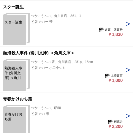
スター誕生
つかこうへい、角川書店、S61、1
初版 カバー 帯
スター誕生
古書 彦書房
￥1,830
熱海殺人事件 (角川文庫) ＜角川文庫＞
つかこうへい 著、角川書店、281p、15cm
初版 カバー 小口小シミ
熱海殺人事
件 (角川文
上崎書店
庫) ＜角川文
￥1,000
庫＞
青春かけおち篇
つかこうへい、昭58
初版 カバ 帯
青春かけお
ち篇
喇嘛舎
￥2,200