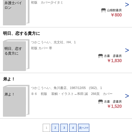
初版 カバー少イタミ
弁護士バイ
ロン
山猫館書房
￥800
明日、恋する貴方に
つかこうへい、光文社、H4、1
初版 カバー 帯
明日、恋す
る貴方に
古書 彦書房
￥1,830
弟よ！
つかこうへい、角川書店、1987/12/05 (S62)、1
Ｂ６ 初版 装幀・イラスト→和田 誠 266頁 カバー
弟よ！
古書 彦書房
￥1,520
1
2
3
4
次へ>>