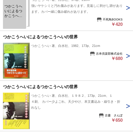
強いヤケシミと汚れ傷みがあります。見返しに剥がし跡があり
つかこうへ
いによるつ
ます。カバー縁に傷み破れがあります。
かこうへい
不死鳥BOOKS
の世界
￥420
つかこうへいによるつかこうへいの世界
つかこうへい 著、白水社、1982、173p、21cm
古本倶楽部株式会社
￥680
つかこうへいによるつかこうへいの世界
つかこうへい 著、白水社、１９８２、173p、21cm、１
４刷、 カバー少よごれ、天少やけ、本文書込み・線引き・折
れなし
古書 さんぽ
￥650