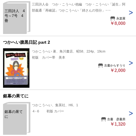
三田詩人会 つか・こうへい他編 つか・こうへい「誕生」阿
部義通「再確認」つかこうへい「姉さんの領分」･･･
三田詩人 4
号～7号 4
永楽屋
冊
￥8,000
つかへい腹黒日記 part 2
つかこうへい 著、角川書店、昭58、224p、19cm
初版 カバー帯 美本
古書からすうり
￥2,000
銀幕の果てに
つかこうへい、集英社、H6、1
４-６ 初版 カバー
銀幕の果て
に
古書 彦書房
￥1,320