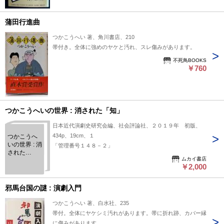
蒲田行進曲
つかこうへい 著、角川書店、210
帯付き。全体に強めのヤケと汚れ、スレ傷みがあります。
不死鳥BOOKS
￥760
つかこうへいの世界 : 消された「知」
日本近代演劇史研究会編、社会評論社、２０１９年 初版、
434p、19cm、１
つかこうへ
いの世界 : 消
「管理番号１４８－２」
された
ムカイ書店
「知」
￥2,000
邪馬台国の謎 : 演劇入門
つかこうへい 著、白水社、235
帯付。全体にヤケシミ汚れがあります。帯に折れ跡、カバー縁
に傷みがあります。