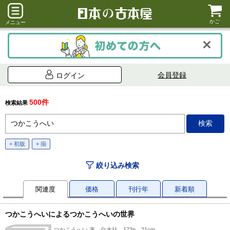
かご
メニュー
会員登録
ログイン
500件
検索結果
+ 初版
+ 揃
絞り込み検索
関連度
価格
刊行年
新着順
つかこうへいによるつかこうへいの世界
つかこうへい 著、白水社、173p、21cm