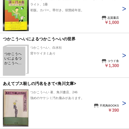
ライト、1冊
初版。カバー。帯付き。状態経年並。
志賀書店
￥1,000
つかこうへいによるつかこうへいの世界
つかこうへい、白水社
背ヤケイタミあり
つかこうへ
いによるつ
コウド舎
かこうへい
￥1,300
の世界
あえてブス殺しの汚名をきて<角川文庫>
つかこうへい 著、角川書店、246
強めのヤケシミ汚れ傷みがあります。
不死鳥BOOKS
￥390