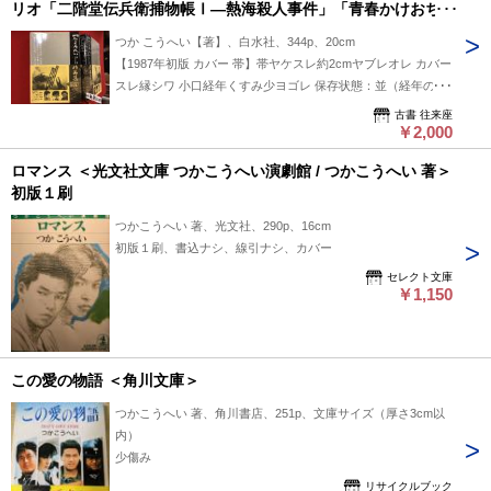
リオ「二階堂伝兵衛捕物帳Ⅰ―熱海殺人事件」「青春かけおち
篇」「この愛の物語」） 1
つか こうへい【著】、白水社、344p、20cm
【1987年初版 カバー 帯】帯ヤケスレ約2cmヤブレオレ カバー
スレ縁シワ 小口経年くすみ少ヨゴレ 保存状態：並（経年の跡
はあるが古書として普通な経年並）
古書 往来座
￥2,000
ロマンス ＜光文社文庫 つかこうへい演劇館 / つかこうへい 著＞
初版１刷
つかこうへい 著、光文社、290p、16cm
初版１刷、書込ナシ、線引ナシ、カバー
セレクト文庫
￥1,150
この愛の物語 ＜角川文庫＞
つかこうへい 著、角川書店、251p、文庫サイズ（厚さ3cm以
内）
少傷み
リサイクルブック