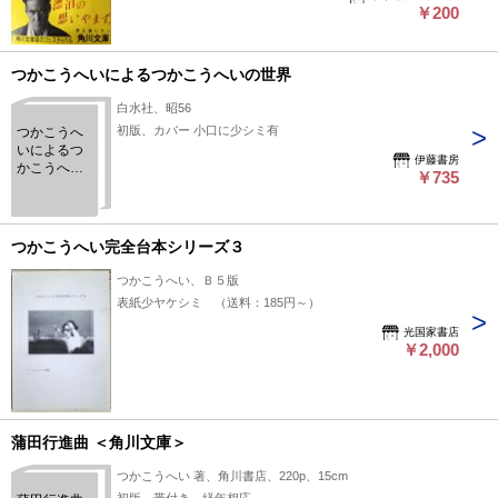
￥200
つかこうへいによるつかこうへいの世界
白水社、昭56
初版、カバー 小口に少シミ有
つかこうへ
いによるつ
伊藤書房
かこうへい
￥735
の世界
つかこうへい完全台本シリーズ３
つかこうへい、Ｂ５版
表紙少ヤケシミ （送料：185円～）
光国家書店
￥2,000
蒲田行進曲 ＜角川文庫＞
つかこうへい 著、角川書店、220p、15cm