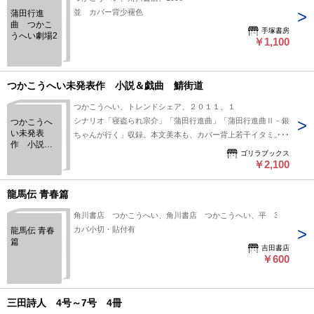
並 カバー背少褪色
蒲田行進
曲 つかこ
手塚書房
うへい劇場2
￥1,100
つかこうへい未発表作 小説＆戯曲 鯖街道
つかこうへい、トレンドシェア、２０１１、１
シナリオ「寝盗られ宗介」「蒲田行進曲」「蒲田行進曲Ⅱ－銀
つかこうへ
い未発表
ちゃんが行く」収録。本文美本も、カバー背上若干イタミ。Ａ
作 小説＆
５判／帯ナシ／トレンドシェア（送料２５０円）
ゴリラブックス
戯曲 鯖街
￥2,100
道
龍馬伝 青春篇
角川書店 つかこうへい、角川書店 つかこうへい、平 3
カバ小切・貼付有
龍馬伝 青春
篇
吉田書店
￥600
三田詩人 4号～7号 4冊