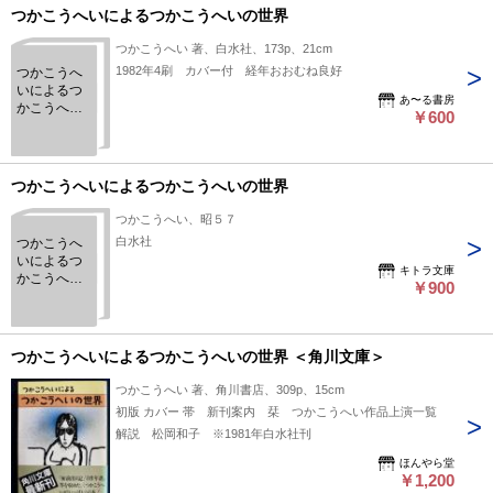
つかこうへいによるつかこうへいの世界
つかこうへい 著、白水社、173p、21cm
1982年4刷 カバー付 経年おおむね良好
つかこうへ
いによるつ
あ〜る書房
かこうへい
￥600
の世界
つかこうへいによるつかこうへいの世界
つかこうへい、昭５７
白水社
つかこうへ
いによるつ
キトラ文庫
かこうへい
￥900
の世界
つかこうへいによるつかこうへいの世界 ＜角川文庫＞
つかこうへい 著、角川書店、309p、15cm
初版 カバー 帯 新刊案内 栞 つかこうへい作品上演一覧
解説 松岡和子 ※1981年白水社刊
ほんやら堂
￥1,200