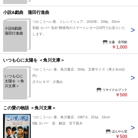
小説&戯曲 蒲田行進曲
つかこうへい著、トレンドシェア、2010年、200p、20cm
初版 カバー 良好 郵便局のスマートレター210円でお送りいた
小説&戯曲
蒲田行進曲
します。
古書 音羽館
￥1,000
いつも心に太陽を ＜角川文庫＞
つかこうへい 著、角川書店、304p、文庫サイズ（厚さ3cm以
内）
いつも心に
太陽を ＜角
少スレキズ・少傷み
川文庫＞
リサイクルブック
￥500
この愛の物語 ＜角川文庫＞
つかこうへい 著、角川書店、1987.6、251p、15cm
8版 カバー 栞 解説 宮下展夫
ほんやら堂
￥500