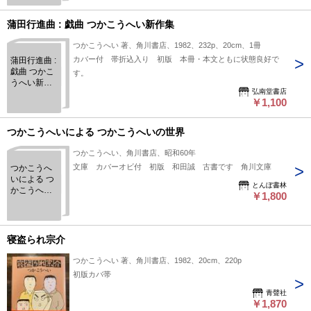
庫）
蒲田行進曲 : 戯曲 つかこうへい新作集
つかこうへい 著、角川書店、1982、232p、20cm、1冊
カバー付 帯折込入り 初版 本冊・本文ともに状態良好で
蒲田行進曲 :
戯曲 つかこ
す。
うへい新作
弘南堂書店
集
￥1,100
つかこうへいによる つかこうへいの世界
つかこうへい、角川書店、昭和60年
文庫 カバーオビ付 初版 和田誠 古書です 角川文庫
つかこうへ
いによる つ
とんぼ書林
かこうへい
￥1,800
の世界
寝盗られ宗介
つかこうへい 著、角川書店、1982、20cm、220p
初版カバ帯
青聲社
￥1,870