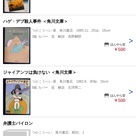
ハゲ・デブ殺人事件 ＜角川文庫＞
つかこうへい 著、角川書店、1985.11、251p、15cm
3版 カバー 栞 解説 高野嗣郎
ほんやら堂
￥500
ジャイアンツは負けない ＜角川文庫＞
つかこうへい 著、角川書店、1982.8、309p、15cm
9版 カバー 栞 解説 石澤秀二
ほんやら堂
￥500
弁護士バイロン
つかこうへい、角川書店、昭52、1