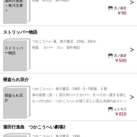
初版 帯付き 経年相応
蒲田行進曲
＜角川文庫
言ノ葉堂
＞
￥90
ストリッパー物語
つかこうへい 著、角川書店、234p、19cm
初版 カバー スレ 経年相応
ストリッパ
ー物語
言ノ葉堂
￥500
寝盗られ宗介
つかこうへい、角川書店、1982・9・5初版、１冊
本の状態（並・）四六判ハードカバー。すべての（愛する者た
寝盗られ宗
介
ち＞のために・つかこうへいが描く正しい恋人夫婦のあり方！
ふくろう
￥810
蒲田行進曲 つかこうへい劇場2
つかこうへい、角川書店、1996