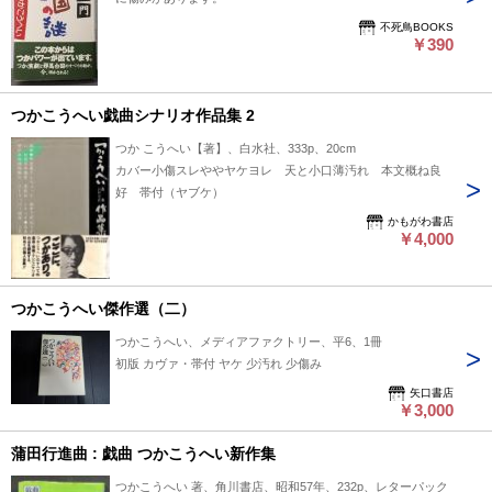
不死鳥BOOKS
￥390
つかこうへい戯曲シナリオ作品集 2
つか こうへい【著】、白水社、333p、20cm
カバー小傷スレややヤケヨレ 天と小口薄汚れ 本文概ね良
好 帯付（ヤブケ）
かもがわ書店
￥4,000
つかこうへい傑作選（二）
つかこうへい、メディアファクトリー、平6、1冊
初版 カヴァ・帯付 ヤケ 少汚れ 少傷み
矢口書店
￥3,000
蒲田行進曲 : 戯曲 つかこうへい新作集
つかこうへい 著、角川書店、昭和57年、232p、レターパック