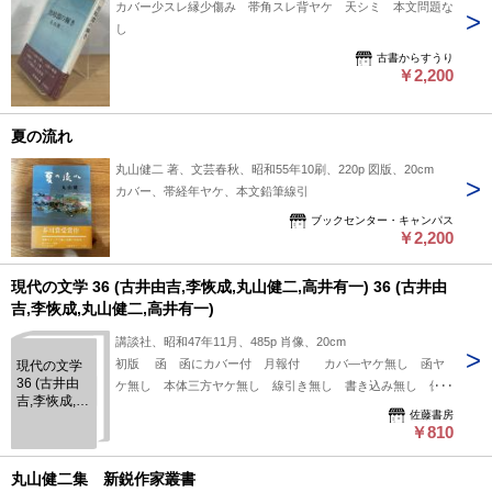
カバー少スレ縁少傷み 帯角スレ背ヤケ 天シミ 本文問題な
し
古書からすうり
￥2,200
夏の流れ
丸山健二 著、文芸春秋、昭和55年10刷、220p 図版、20cm
カバー、帯経年ヤケ、本文鉛筆線引
ブックセンター・キャンパス
￥2,200
現代の文学 36 (古井由吉,李恢成,丸山健二,高井有一) 36 (古井由
吉,李恢成,丸山健二,高井有一)
講談社、昭和47年11月、485p 肖像、20cm
初版 函 函にカバー付 月報付 カバ―ヤケ無し 函ヤ
現代の文学
36 (古井由
ケ無し 本体三方ヤケ無し 線引き無し 書き込み無し 保存
吉,李恢成,丸
状態良好です。
佐藤書房
山健二,高井
￥810
有一) 36 (古
井由吉,李恢
成,丸山健二,
丸山健二集 新鋭作家叢書
高井有一)