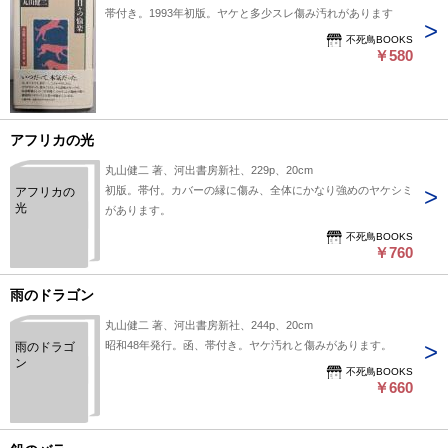
帯付き。1993年初版。ヤケと多少スレ傷み汚れがあります
不死鳥BOOKS
￥580
アフリカの光
丸山健二 著、河出書房新社、229p、20cm
初版。帯付。カバーの縁に傷み、全体にかなり強めのヤケシミ
アフリカの
光
があります。
不死鳥BOOKS
￥760
雨のドラゴン
丸山健二 著、河出書房新社、244p、20cm
昭和48年発行。函、帯付き。ヤケ汚れと傷みがあります。
雨のドラゴ
ン
不死鳥BOOKS
￥660