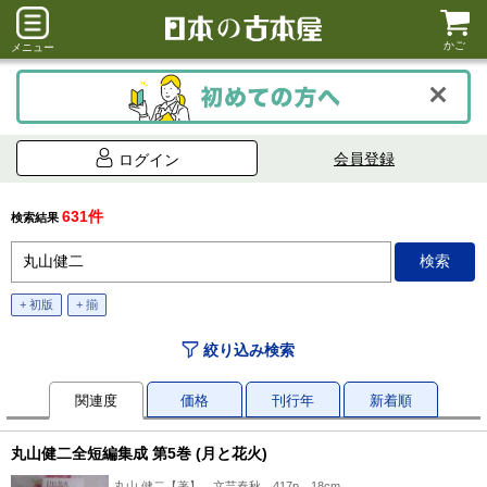
かご
メニュー
会員登録
ログイン
631件
検索結果
+ 初版
+ 揃
絞り込み検索
関連度
価格
刊行年
新着順
丸山健二全短編集成 第5巻 (月と花火)
丸山 健二【著】、文芸春秋、417p、18cm