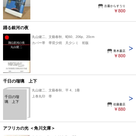
古書からすうり
￥800
踊る銀河の夜
丸山健二、文藝春秋、昭60、206p、20cm
カバー帯 帯背少焼 天少シミ 初版
青木書店
￥800
千日の瑠璃 上下
丸山健二、文藝春秋、平 4、1冊
上巻丸印 帯
千日の瑠
璃 上下
佐藤書店
￥880
アフリカの光 ＜角川文庫＞