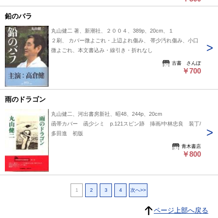
鉛のバラ
丸山健二 著、新潮社、２００４、389p、20cm、１
２刷、 カバー微よごれ・上辺よれ傷み、 帯少汚れ傷み、小口
微よごれ、本文書込み・線引き・折れなし
古書 さんぽ
￥700
雨のドラゴン
丸山健二、河出書房新社、昭48、244p、20cm
函帯カバー 函少シミ p.121スピン跡 挿画/中林忠良 装丁/
多田進 初版
青木書店
￥800
1
2
3
4
次へ>>
ページ上部へ戻る