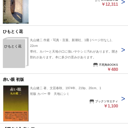
￥12,311
ひもとく花
丸山健二 作庭・写真・言葉、新潮社、1冊 (ページ付なし)、
22cm
ひもとく花
帯付。カバーと天地小口に強いヤケシミ汚れがあります。開き
割れがあります。本に多少の歪みがあります。
不死鳥BOOKS
￥480
赤い眼 初版
丸山健二 著、文芸春秋、1974年、219p、20cm、1
初版 カバー 帯 天地にシミ
ブックソサエティ
￥1,100