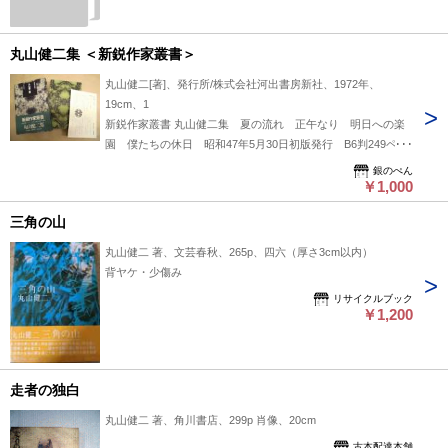
丸山健二集 ＜新鋭作家叢書＞
丸山健二[著]、発行所/株式会社河出書房新社、1972年、
19cm、1
新鋭作家叢書 丸山健二集 夏の流れ 正午なり 明日への楽
園 僕たちの休日 昭和47年5月30日初版発行 B6判249ペー
ジ、箱、帯付き 月報付き 定価680円 コンディションはお
銀のぺん
おむね良好です。
￥1,000
三角の山
丸山健二 著、文芸春秋、265p、四六（厚さ3cm以内）
背ヤケ・少傷み
リサイクルブック
￥1,200
走者の独白
丸山健二 著、角川書店、299p 肖像、20cm
古本配達本舗