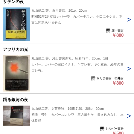
サテンの夜
丸山健二 著、角川書店、201p、20cm
昭和52年2月初版カバー帯 カバー少スレ、小口に小シミ、本
文は問題ありません
虔十書店
￥800
アフリカの光
丸山健二 著、河出書房新社、昭和49年、20cm、1冊
カバー。カバーの縁にイタミ、ヤブレ有。ヤケ変色、経年のヨ
ゴレ有。
水たま書店 桜井店
￥800
踊る銀河の夜
丸山健二著、文芸春秋、1985.7.20、206p、20cm
初版 帯付 カバースレシワ 三方薄ヤケ 書き込みなし 本
体良好
シルバー書房
￥500