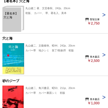
【署名本】穴と海
丸山健二 著、文芸春秋、242p、20cm
初版、 カバー、 帯、署名入、美本
【署名本】
穴と海
聖智文庫
￥2,750
穴と海
丸山健二、文藝春秋、昭44、242p、20cm
カバー帯 地少シミ 装丁/朝倉摂 初版
青木書店
￥2,500
砂のジープ
丸山健二、角川書店、昭53、211p、20cm
カバー帯 カバー裏面シミ 初版
青木書店
￥1,000