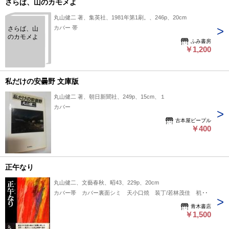
さらば、山のカモメよ
丸山健二 著、集英社、1981年第1刷。、246p、20cm
カバー 帯
さらば、山
のカモメよ
ふみ書房
￥1,200
私だけの安曇野 文庫版
丸山健二 著、朝日新聞社、249p、15cm、１
カバー
古本屋ピープル
￥400
正午なり
丸山健二、文藝春秋、昭43、229p、20cm
カバー帯 カバー裏面シミ 天小口焼 装丁/若林茂佳 初版
青木書店
￥1,500