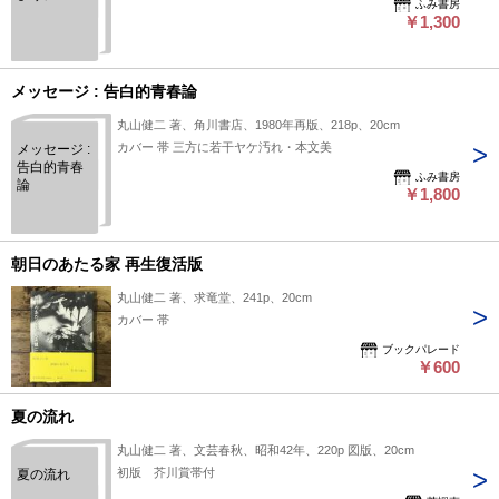
ふみ書房
￥1,300
メッセージ : 告白的青春論
丸山健二 著、角川書店、1980年再版、218p、20cm
カバー 帯 三方に若干ヤケ汚れ・本文美
メッセージ :
告白的青春
ふみ書房
論
￥1,800
朝日のあたる家 再生復活版
丸山健二 著、求竜堂、241p、20cm
カバー 帯
ブックパレード
￥600
夏の流れ
丸山健二 著、文芸春秋、昭和42年、220p 図版、20cm
初版 芥川賞帯付
夏の流れ