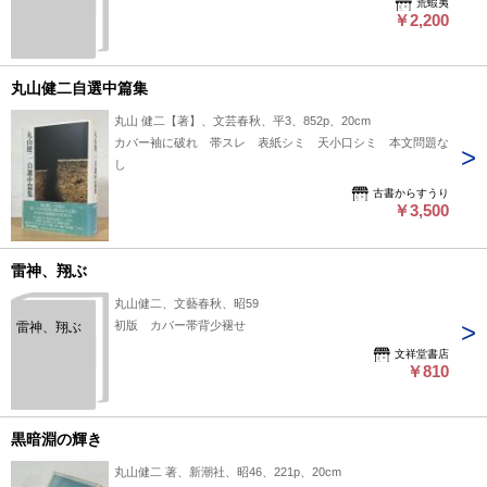
荒蝦夷
￥2,200
丸山健二自選中篇集
丸山 健二【著】、文芸春秋、平3、852p、20cm
カバー袖に破れ 帯スレ 表紙シミ 天小口シミ 本文問題な
し
古書からすうり
￥3,500
雷神、翔ぶ
丸山健二、文藝春秋、昭59
初版 カバー帯背少褪せ
雷神、翔ぶ
文祥堂書店
￥810
黒暗淵の輝き
丸山健二 著、新潮社、昭46、221p、20cm