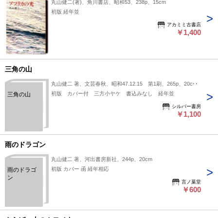
丸山健二(著)、角川書店、昭和53、238p、15cm
初版 経年並
アカミミ古書店
￥1,400
三角の山
丸山健二 著、文芸春秋、昭和47.12.15 第1刷、265p、20cm
初版 カバー付 三方小ヤケ 書込みなし 経年並
三角の山
シルバー書房
￥1,100
雨のドラゴン
丸山健二 著、河出書房新社、244p、20cm
初版 カバー 函 経年相応
雨のドラゴ
ン
言ノ葉堂
￥600