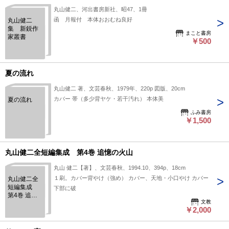
丸山健二、河出書房新社、昭47、1冊
函 月報付 本体おおむね良好
丸山健二
集 新鋭作
まこと書房
家叢書
￥500
夏の流れ
丸山健二 著、文芸春秋、1979年、220p 図版、20cm
カバー 帯（多少背ヤケ・若干汚れ） 本体美
夏の流れ
ふみ書房
￥1,500
丸山健二全短編集成 第4巻 追憶の火山
丸山 健二【著】、文芸春秋、1994.10、394p、18cm
１刷。カバー背やけ（強め） カバー、天地・小口やけ カバー
丸山健二全
短編集成
下部に破
第4巻 追憶
文教
の火山
￥2,000