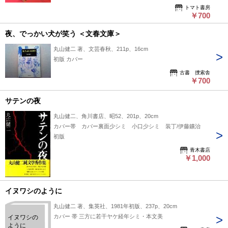
トマト書房
￥700
夜、でっかい犬が笑う ＜文春文庫＞
丸山健二 著、文芸春秋、211p、16cm
初版 カバー
古書 捜索舎
￥700
サテンの夜
丸山健二、角川書店、昭52、201p、20cm
カバー帯 カバー裏面少シミ 小口少シミ 装丁/伊藤鑛治
初版
青木書店
￥1,000
イヌワシのように
丸山健二 著、集英社、1981年初版、237p、20cm
カバー 帯 三方に若干ヤケ経年シミ・本文美
イヌワシの
ように