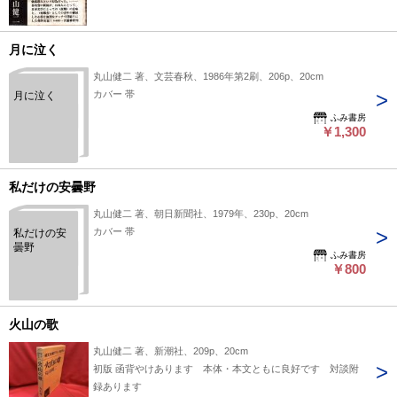
月に泣く
丸山健二 著、文芸春秋、1986年第2刷、206p、20cm
カバー 帯
月に泣く
ふみ書房
￥1,300
私だけの安曇野
丸山健二 著、朝日新聞社、1979年、230p、20cm
カバー 帯
私だけの安
曇野
ふみ書房
￥800
火山の歌
丸山健二 著、新潮社、209p、20cm
初版 函背やけあります 本体・本文ともに良好です 対談附
録あります