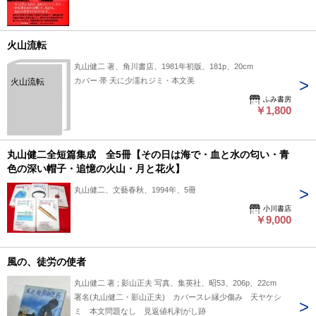
火山流転
丸山健二 著、角川書店、1981年初版、181p、20cm
カバー 帯 天に少濡れジミ・本文美
火山流転
ふみ書房
￥1,800
丸山健二全短篇集成 全5冊【その日は海で・血と水の匂い・青
色の深い帽子・追憶の火山・月と花火】
丸山健二、文藝春秋、1994年、5冊
小川書店
￥9,000
風の、徒労の使者
丸山健二 著 ; 影山正夫 写真、集英社、昭53、206p、22cm
署名(丸山健二・影山正夫) カバースレ縁少傷み 天ヤケシ
ミ 本文問題なし 見返値札剥がし跡