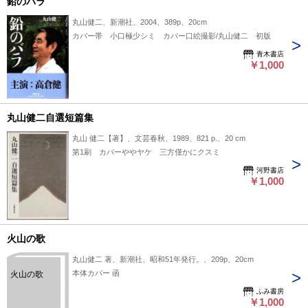
鉛のバラ
丸山健二、新潮社、2004、389p、20cm
カバー帯 小口極少シミ カバー口絵撮影/丸山健二 初版
青木書店
￥1,000
丸山健二自選短篇集
丸山 健二【著】、文芸春秋、1989、821 p.、20 cm
第1刷 カバーややヤケ 三方僅かにクスミ
河野書店
￥1,000
火山の歌
丸山健二 著、新潮社、昭和51年発行。、209p、20cm
本体カバー 函
火山の歌
ふみ書房
￥1,000