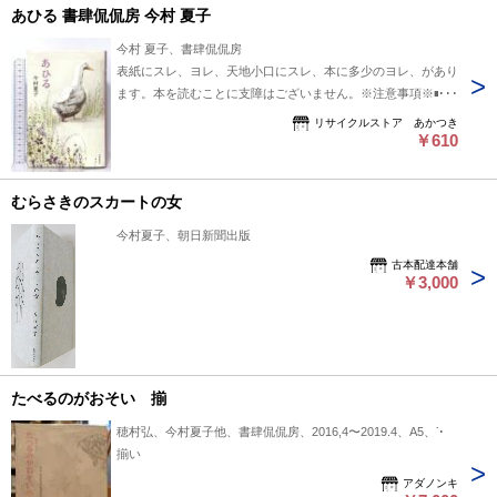
あひる 書肆侃侃房 今村 夏子
今村 夏子、書肆侃侃房
表紙にスレ、ヨレ、天地小口にスレ、本に多少のヨレ、があり
ます。本を読むことに支障はございません。※注意事項※■商
品・状態はコンディションガイドラインに基づき、判断・出品
リサイクルストア あかつき
されております。■付録等の付属品がある商品の場合、記載さ
￥610
れていない物は『付属なし』とご理解下さい。※
むらさきのスカートの女
今村夏子、朝日新聞出版
古本配達本舗
￥3,000
たべるのがおそい 揃
穂村弘、今村夏子他、書肆侃侃房、2016,4〜2019.4、A5、7
揃い
アダノンキ