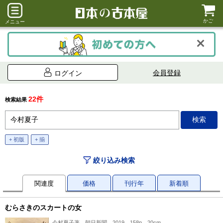
かご
メニュー
会員登録
ログイン
22件
検索結果
+ 初版
+ 揃
絞り込み検索
関連度
価格
刊行年
新着順
むらさきのスカートの女
今村夏子著、朝日新聞、2019、158p、20cm