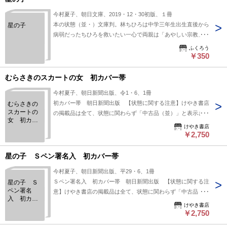
全文掲載/む
らさきのス
今村夏子、朝日文庫、2019・12・30初版、１冊
カートの女/
本の状態（並・）文庫判。林ちひろは中学三年生出生直後から
星の子
今村夏子
病弱だったちひろを救いたい一心で両親は「あやしい宗教」に
のめりこんで
ふくろう
￥350
むらさきのスカートの女 初カバー帯
今村夏子、朝日新聞出版、令1・6、1冊
初カバー帯 朝日新聞出版 【状態に関する注意】けやき書店
むらさきの
スカートの
の掲載品は全て、状態に関わらず「中古品（並）」と表示され
女 初カバ
ています。「日本の古本屋」は６段階の「状態」表記が必須と
けやき書店
ー帯
なりましたが、当店の扱う商品の特質上、状態の簡易な区分け
￥2,750
は適切ではない（不可能な）為、状態欄の「中古品（並）」と
いう表現は考慮にいれないで下さい。痛みなどの瑕疵につきま
星の子 Ｓペン署名入 初カバー帯
しては、解説欄等をご参考にして下さい。状態表記の無いもの
今村夏子、朝日新聞出版、平29・6、1冊
は特に問題なく良好とお考え下さい。:
Ｓペン署名入 初カバー帯 朝日新聞出版 【状態に関する注
星の子 Ｓ
ペン署名
意】けやき書店の掲載品は全て、状態に関わらず「中古品
入 初カバ
（並）」と表示されています。「日本の古本屋」は６段階の
けやき書店
ー帯
「状態」表記が必須となりましたが、当店の扱う商品の特質
￥2,750
上、状態の簡易な区分けは適切ではない（不可能な）為、状態