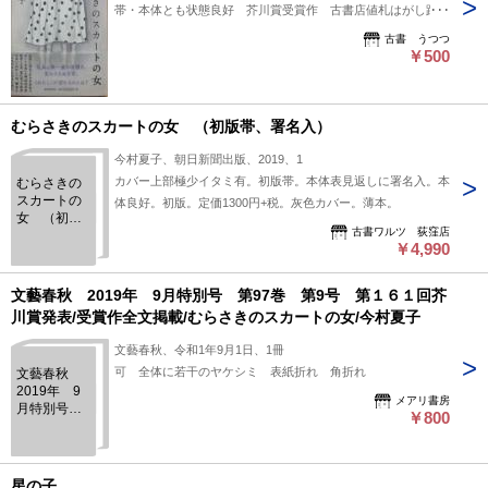
帯・本体とも状態良好 芥川賞受賞作 古書店値札はがし跡な
し
古書 うつつ
￥500
むらさきのスカートの女 （初版帯、署名入）
今村夏子、朝日新聞出版、2019、1
カバー上部極少イタミ有。初版帯。本体表見返しに署名入。本
むらさきの
スカートの
体良好。初版。定価1300円+税。灰色カバー。薄本。
女 （初版
古書ワルツ 荻窪店
帯、署名
￥4,990
入）
文藝春秋 2019年 9月特別号 第97巻 第9号 第１６１回芥
川賞発表/受賞作全文掲載/むらさきのスカートの女/今村夏子
文藝春秋、令和1年9月1日、1冊
可 全体に若干のヤケシミ 表紙折れ 角折れ
文藝春秋
2019年 9
メアリ書房
月特別号
￥800
第97巻 第9
号 第１６
１回芥川賞
発表/受賞作
星の子