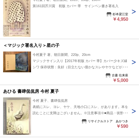
第161回芥川賞 初版 カバー 帯 サインペン書き署名入
杉本梁江堂
￥4,950
＜マジック署名入り＞星の子
今村夏子 著、朝日新聞、220p、20cm
マジックサイン入り【2017年初版 カバー 帯】カバー少キズ縁
シワ 保存状態：良好（目立たない僅かなスレやヤケなどがあ
るものの総合的に良い）
古書 往来座
￥5,000
あひる 書肆侃侃房 今村 夏子
今村 夏子、書肆侃侃房
表紙にスレ、ヨレ、ヤケ、天地小口にスレ、があります。本を
読むことに支障はございません。※注意事項※■商品・状態は
コンディションガイドラインに基づき、判断・出品されており
リサイクルストア あかつき
ます。■付録等の付属品がある商品の場合、記載されていない
￥590
物は『付属なし』とご理解下さい。※