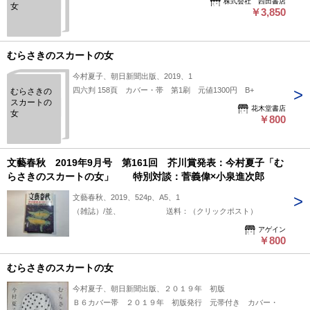
株式会社 西田書店
女
￥3,850
むらさきのスカートの女
今村夏子、朝日新聞出版、2019、1
四六判 158頁 カバー・帯 第1刷 元値1300円 B+
むらさきの
スカートの
花木堂書店
女
￥800
文藝春秋 2019年9月号 第161回 芥川賞発表：今村夏子「む
らさきのスカートの女」 特別対談：菅義偉×小泉進次郎
文藝春秋、2019、524p、A5、1
（雑誌）/並、 送料：（クリックポスト）
アゲイン
￥800
むらさきのスカートの女
今村夏子、朝日新聞出版、２０１９年 初版
Ｂ６カバー帯 ２０１９年 初版発行 元帯付き カバー・