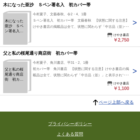
欄の「中古品（並）」という表現は考慮にいれないで下さい。
木になった亜沙 Ｓペン署名入 初カバー帯
痛みなどの瑕疵につきましては、解説欄等をご参考にして下さ
今村夏子、文藝春秋、令2・4、1冊
い。状態表記の無いものは特に問題なく良好とお考え下さ
Ｓペン署名入 初カバー帯 文藝春秋 【状態に関する注意】
木になった
い。:
亜沙 Ｓペ
けやき書店の掲載品は全て、状態に関わらず「中古品（並）」
ン署名入
と表示されています。「日本の古本屋」は６段階の「状態」表
けやき書店
初カバー帯
記が必須となりましたが、当店の扱う商品の特質上、状態の簡
￥2,750
易な区分けは適切ではない（不可能な）為、状態欄の「中古品
（並）」という表現は考慮にいれないで下さい。痛みなどの瑕
父と私の桜尾通り商店街 初カバー帯
疵につきましては、解説欄等をご参考にして下さい。状態表記
今村夏子、角川書店、平31・2、1冊
の無いものは特に問題なく良好とお考え下さい。:
初カバー帯 角川書店 【状態に関する注意】けやき書店の掲
父と私の桜
尾通り商店
載品は全て、状態に関わらず「中古品（並）」と表示されてい
街 初カバ
ます。「日本の古本屋」は６段階の「状態」表記が必須となり
けやき書店
ー帯
ましたが、当店の扱う商品の特質上、状態の簡易な区分けは適
￥1,100
切ではない（不可能な）為、状態欄の「中古品（並）」という
表現は考慮にいれないで下さい。痛みなどの瑕疵につきまして
ページ上部へ戻る
は、解説欄等をご参考にして下さい。状態表記の無いものは特
に問題なく良好とお考え下さい。:
プライバシーポリシー
よくある質問