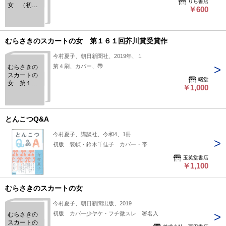
りら書店
女 （初
￥600
版）
むらさきのスカートの女 第１６１回芥川賞受賞作
今村夏子、朝日新聞社、2019年、１
第４刷、カバー、帶
むらさきの
スカートの
曙堂
女 第１６
￥1,000
１回芥川賞
受賞作
とんこつQ&A
今村夏子、講談社、令和4、1冊
初版 装幀・鈴木千佳子 カバー・帯
玉英堂書店
￥1,100
むらさきのスカートの女
今村夏子、朝日新聞出版、2019
初版 カバー少ヤケ・フチ微スレ 署名入
むらさきの
スカートの