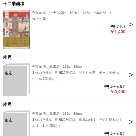
十二階崩壊
今東光 著、中央公論社、1978.1、318p、200×135、1
カバー 帯
栄文社
￥1,400
稚児
今東光 著、鳳書房、152p、19cm
本体のみ裸本 昭和22年初版 見返し欠落 テープ補修あ
稚児
り 本文問題なし
あ〜る書房
￥4,400
稚児
今東光 著、鳳書房、152p、19cm
本体のみ裸本 昭和22年初版 値札貼付け 見返し濡れシミ
稚児
あり 本文問題なし
あ〜る書房