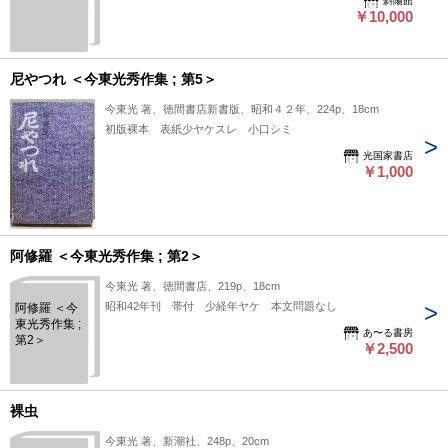
斜陽館
￥10,000
尼やつれ ＜今東光秀作集 ; 第5＞
今東光 著、徳間書店新書版、昭和４２年、224p、18cm
初版裸本 表紙少ヤケスレ 小口シミ
光国家書店
￥1,000
阿修羅 ＜今東光秀作集 ; 第2＞
今東光 著、徳間書店、219p、18cm
昭和42年刊 帯付 少経年ヤケ 本文問題なし
阿修羅 ＜今
東光秀作集 ;
あ〜る書房
第2＞
￥2,500
裸虫
今東光 著、新潮社、248p、20cm