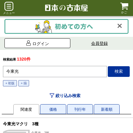
かご
メニュー
会員登録
ログイン
1320件
検索結果
+ 初版
+ 揃
絞り込み検索
関連度
価格
刊行年
新着順
今東光マクリ 3種
今東光、3枚