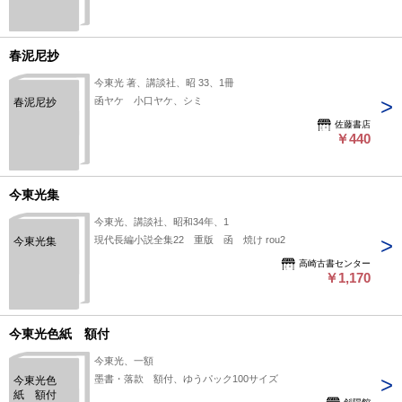
春泥尼抄
今東光 著、講談社、昭 33、1冊
函ヤケ 小口ヤケ、シミ
春泥尼抄
佐藤書店
￥440
今東光集
今東光、講談社、昭和34年、1
現代長編小説全集22 重版 函 焼け rou2
今東光集
高崎古書センター
￥1,170
今東光色紙 額付
今東光、一額
墨書・落款 額付、ゆうパック100サイズ
今東光色
紙 額付