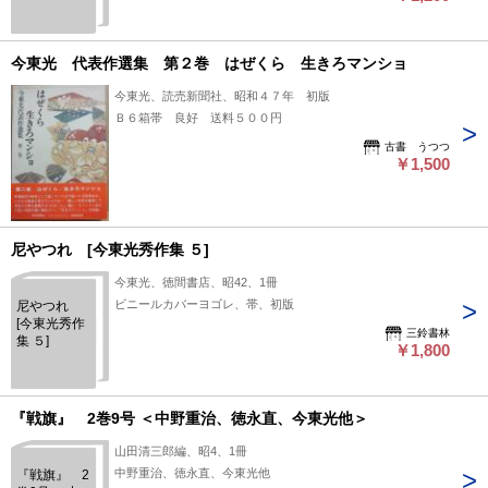
今東光 代表作選集 第２巻 はぜくら 生きろマンショ
今東光、読売新聞社、昭和４７年 初版
Ｂ６箱帯 良好 送料５００円
古書 うつつ
￥1,500
尼やつれ [今東光秀作集 ５]
今東光、徳間書店、昭42、1冊
ビニールカバーヨゴレ、帯、初版
尼やつれ
[今東光秀作
三鈴書林
集 ５]
￥1,800
『戦旗』 2巻9号 ＜中野重治、徳永直、今東光他＞
山田清三郎編、昭4、1冊
中野重治、徳永直、今東光他
『戦旗』 2