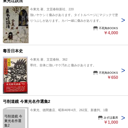
東光辻説法
今東光 著、文芸春秋新社、220
強いヤケシミ傷みがあります。タイトルページにマジックで塗
りつぶしがあります。カバー縁に傷みがあります。
不死鳥BOOKS
￥4,000
毒舌日本史
今東光 著、文芸春秋、362
帯付。全体に強いヤケ汚れと傷みがあります。
不死鳥BOOKS
￥650
弓削道鏡 今東光名作選集2
今東光、徳間書店、昭和40年4月、262頁、新書判、1冊
弓削道鏡 今
みずほ書房
東光名作選
￥1,000
集2