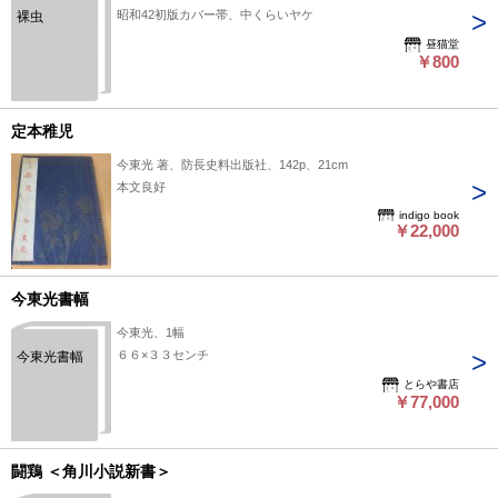
昭和42初版カバー帯、中くらいヤケ
裸虫
昼猫堂
￥800
定本稚児
今東光 著、防長史料出版社、142p、21cm
本文良好
indigo book
￥22,000
今東光書幅
今東光、1幅
６６×３３センチ
今東光書幅
とらや書店
￥77,000
闘鶏 ＜角川小説新書＞