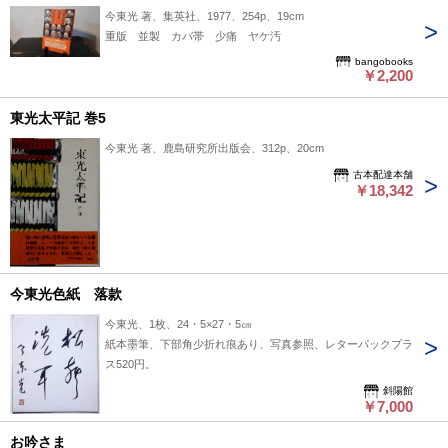
今東光 著、集英社、1977、254p、19cm
重版 並製 カバ帯 少痛 ヤケ汚
bangobooks
￥2,200
東光太平記 巻5
今東光 著、鹿島研究所出版会、312p、20cm
古本配達本舗
￥18,342
今東光色紙 落款
今東光、1枚、24・5×27・5㎝
紙本墨筆、下部角少折れ痕あり、写真参照、レターパックプラ
ス520円。
斜陽館
￥7,000
お吟さま