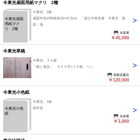
今東光扇面用紙マクリ 2種
今東光、2枚
扇面外色付料紙各36×47,5cm 「道心中有衣食 今東光 落
今東光扇面
用紙マク
款」他
リ 2種
永楽屋
￥45,000
今東光草稿
今東光、３５枚
『槍と遊女』 ４００字×３５枚、ペン
智新堂書店
￥120,000
今東光小色紙
今東光、1枚
経年並
今東光小色
紙
永楽屋
￥3,000