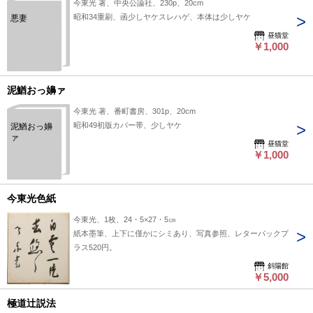
今東光 著、中央公論社、230p、20cm
昭和34重刷、函少しヤケスレハゲ、本体は少しヤケ
悪妻
昼猫堂
￥1,000
泥鰌おっ嬶ァ
今東光 著、番町書房、301p、20cm
昭和49初版カバー帯、少しヤケ
泥鰌おっ嬶
ァ
昼猫堂
￥1,000
今東光色紙
今東光、1枚、24・5×27・5㎝
紙本墨筆、上下に僅かにシミあり、写真参照、レターパックプ
ラス520円。
斜陽館
￥5,000
極道辻説法