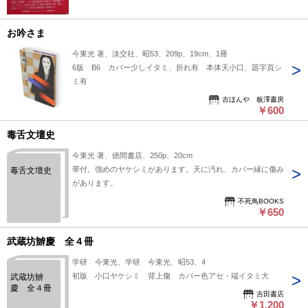
お吟さま
今東光 著、淡交社、昭53、209p、19cm、1冊
6版 B6 カバー少しイタミ、折れ有 本体天小口、題字頁シ
ミ有
古ほんや 板澤書房
￥600
毒舌文壇史
今東光 著、徳間書店、250p、20cm
帯付。強めのヤケシミがあります。天に汚れ、カバー縁に傷み
毒舌文壇史
があります。
不死鳥BOOKS
￥650
武蔵坊辧慶 全４冊
学研 今東光、学研 今東光、昭53、4
初版 小口ヤケシミ 背上傷 カバー色アセ・端イタミ大
武蔵坊辧
慶 全４冊
吉田書店
￥1,200