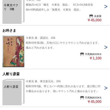
横物25×42,5「幽玄 今東光 落款」 67,5×34,8保存良
今東光マク
リ 3種
68×43料紙経年しみ「無量光 今東光 落款」
永楽屋
￥45,000
お吟さま
今東光 著、講談社、206
昭和43年第2刷。天地小口にヤケとヤケシミ汚れがあります。
傷みと汚れがあります。
不死鳥BOOKS
￥1,100
人斬り彦斎
今東光 著、東京創元社、256
昭和33年5版。帯とカバー内側に折れがあります。遊び紙に印
人斬り彦斎
や書込みがあります。強いヤケシミ汚れと傷みがあります。
不死鳥BOOKS
￥45,000