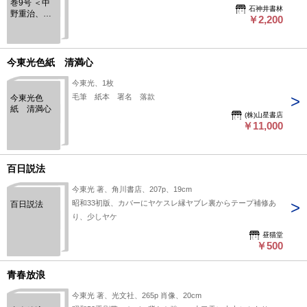
巻9号 ＜中
石神井書林
野重治、徳
￥2,200
永直、今東
光他＞
今東光色紙 清満心
今東光、1枚
毛筆 紙本 署名 落款
今東光色
紙 清満心
(株)山星書店
￥11,000
百日説法
今東光 著、角川書店、207p、19cm
昭和33初版、カバーにヤケスレ縁ヤブレ裏からテープ補修あ
百日説法
り、少しヤケ
昼猫堂
￥500
青春放浪
今東光 著、光文社、265p 肖像、20cm