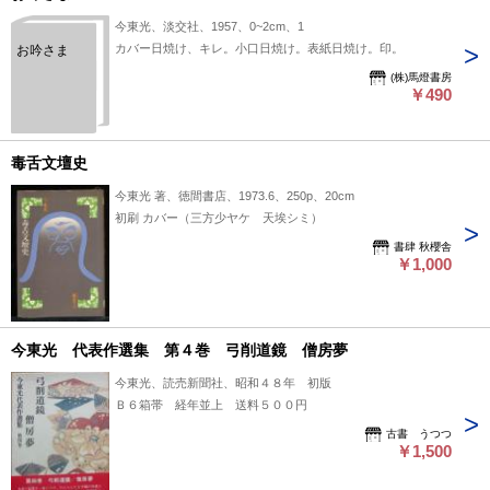
今東光、淡交社、1957、0~2cm、1
カバー日焼け、キレ。小口日焼け。表紙日焼け。印。
お吟さま
(株)馬燈書房
￥490
毒舌文壇史
今東光 著、徳間書店、1973.6、250p、20cm
初刷 カバー（三方少ヤケ 天埃シミ）
書肆 秋櫻舎
￥1,000
今東光 代表作選集 第４巻 弓削道鏡 僧房夢
今東光、読売新聞社、昭和４８年 初版
Ｂ６箱帯 経年並上 送料５００円
古書 うつつ
￥1,500