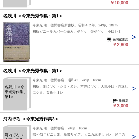
￥10,000
名残川 ＜今東光秀作集 ; 第1＞
今東光 著、徳間書店新書版、昭和４２年、249p、18cm
初版ビニールカバー少縮み、少ヤケ 帯少ヤケ 小口シミ
光国家書店
￥2,800
名残川 ＜今東光秀作集 ; 第1＞
今東光 著、徳間書店、昭和42、249p、18cm
初版、帯にヤケ・シミ・ヌレ、本体にヤケ、天地小口・見返し
名残川 ＜今
東光秀作集 ;
にシミ、頁角小オレ
第1＞
徘徊堂
￥3,000
河内ぞろ ＜今東光秀作集3＞
今東光 著、徳間書店、248p、18cm
昭和42年ビニカ帯、新書サイズ、ビニカ縁少しキレ、経年の
河内ぞろ ＜