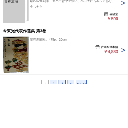
昭和52重刷帯、カバー背ヤケ強い、小口天に古本シミあり、
青春放浪
少しヤケ
昼猫堂
￥500
今東光代表作選集 第3巻
読売新聞社、475p、20cm
古本配達本舗
￥4,883
1
2
3
4
次へ>>
ページ上部へ戻る
プライバシーポリシー
よくある質問