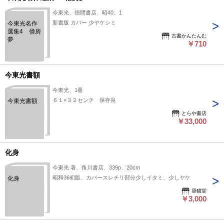
今東光、徳間書店、昭40、1
新書版 カバー 少ヤケシミ
今東光名作
選集4 僧房
古書かんたんむ
夢
￥710
今東光書額
今東光、1冊
６１×３２センチ 保存良
今東光書額
とらや書店
￥33,000
化身
今東光 著、角川書店、339p、20cm
昭和36初版、カバースレチリ部分少しイタミ、少しヤケ
化身
昼猫堂
￥3,000