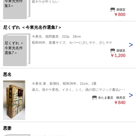
今東光秀作
紙ヤケが中くらい
集3＞
昼猫堂
￥800
尼くずれ ＜今東光名作選集7＞
今東光、徳間書房、222p、18cm
昭和40年、新書サイズ、カバーに少しヤケ、少しヤケ
尼くずれ ＜
今東光名作
昼猫堂
選集7＞
￥1,200
悪名
今東光 著、新潮社、昭和36年、21cm、1冊
函入。強ヤケ変色。イタミ。シミ。函の背にマジック書込み。
水たま書店 桜井店
￥840
悪妻