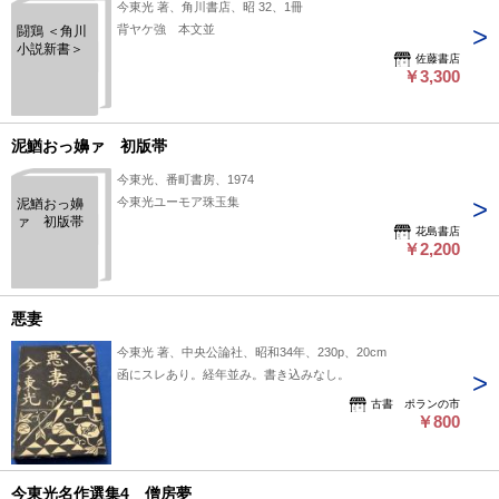
今東光 著、角川書店、昭 32、1冊
背ヤケ強 本文並
闘鶏 ＜角川
小説新書＞
佐藤書店
￥3,300
泥鰌おっ嬶ァ 初版帯
今東光、番町書房、1974
今東光ユーモア珠玉集
泥鰌おっ嬶
ァ 初版帯
花島書店
￥2,200
悪妻
今東光 著、中央公論社、昭和34年、230p、20cm
函にスレあり。経年並み。書き込みなし。
古書 ポランの市
￥800
今東光名作選集4 僧房夢