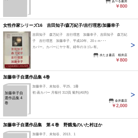
あ〜る書房
￥800
女性作家シリーズ16 吉田知子/森万紀子/吉行理恵/加藤幸子
吉田知子 森万紀子 吉行理恵 加藤幸子、吉田知子 森万紀
子 吉行理恵 加藤幸子、平成10年、20ｃｍ･･･
カバー。カバーにヤケ有。経年のヨゴレ有。
水たま書店 桜井店
￥800
加藤幸子自選作品集 4巻
加藤幸子、未知谷、平25、1冊
初 函カバー 月報付 313頁 菊判(A5判)
加藤幸子自
選作品集 4
金井書店
巻
￥2,000
加藤幸子自選作品集 第４巻 野餓鬼のいた村ほか
加藤幸子、未知谷、2013、1