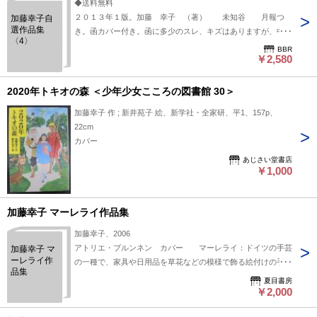
◆送料無料
２０１３年１版。加藤 幸子 （著） 未知谷 月報つ
加藤幸子自
選作品集
き。函カバー付き。函に多少のスレ、キズはありますが、中身
〈4〉
状態は並です。
BBR
￥2,580
2020年トキオの森 ＜少年少女こころの図書館 30＞
加藤幸子 作 ; 新井苑子 絵、新学社・全家研、平1、157p、
22cm
カバー
あじさい堂書店
￥1,000
加藤幸子 マーレライ作品集
加藤幸子、2006
アトリエ・ブルンネン カバー マーレライ：ドイツの手芸
加藤幸子 マ
ーレライ作
の一種で、家具や日用品を草花などの模様で飾る絵付けの手法
品集
夏目書房
￥2,000