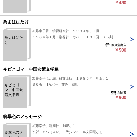
￥480
鳥よはばたけ
加藤幸子著、学習研究社、１９８４年、１冊
１９８４年１月１刷発行 カバー １３１頁 Ａ５判
鳥よはばた
け
浪月堂書店
￥500
キビとゴマ 中国女流文学選
加藤幸子ほか編、研文出版、１９８５年 初版、1
Ｂ６版 Hカバー 並み 蔵印
キビとゴ
マ 中国女
五輪書
流文学選
￥600
翡翠色のメッセージ
加藤幸子、新潮社、1983、1
初版 カバ（スレ） 天少シミ 本文問題なし
翡翠色のメ