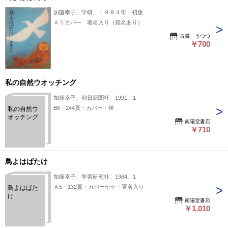
加藤幸子、学研、１９８４年 初版
Ａ５カバー 署名入り（宛名あり）
古書 うつつ
￥700
私の自然ウオッチング
加藤幸子、朝日新聞社、1991、1
B6・244頁・カバー・帯
私の自然ウ
オッチング
南陽堂書店
￥710
鳥よはばたけ
加藤幸子、学習研究社、1984、1
Ａ5・132頁・カバーヤケ・署名入り
鳥よはばた
け
南陽堂書店
￥1,010