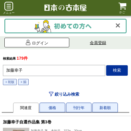
かご
メニュー
会員登録
ログイン
179件
検索結果
+ 初版
+ 揃
絞り込み検索
関連度
価格
刊行年
新着順
加藤幸子自選作品集 第3巻
加藤幸子 著、未知谷、322p、20cm