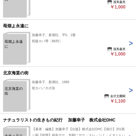
渥美書房
￥1,000
苺畑よ永遠に
加藤幸子、新潮社、平5、1冊
初版カバ帯〔B6判〕
苺畑よ永遠
に
渥美書房
￥1,000
北京海棠の街
加藤幸子、新潮社、1985
初カバ／ホボ良
北京海棠の
街
金沢文圃閣
￥1,100
ナチュラリストの生きもの紀行 加藤幸子 株式会社DHC
【著者・編集】加藤幸子【出版】株式会社DHC【発行】201第
一刷【状態】経年ヤケ。外観にヤケ・スレ・シミ・イタミが見
ナチュラリ