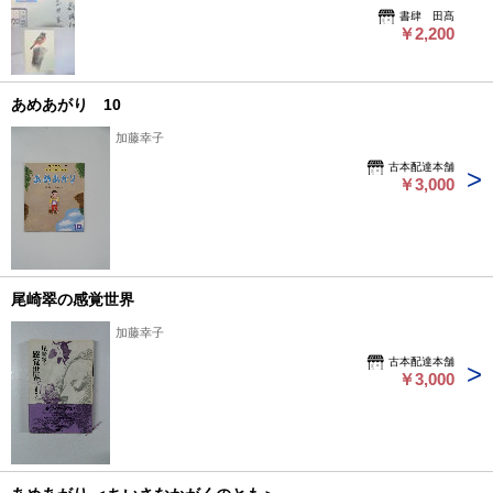
けます→ https://www.shoshitakou.com/items/55473601
書肆 田髙
￥2,200
あめあがり 10
加藤幸子
古本配達本舗
￥3,000
尾崎翠の感覚世界
加藤幸子
古本配達本舗
￥3,000