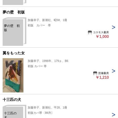
夢の壁 初版
加藤幸子、新潮社、昭58、1冊
初版 カバー 帯
夢の壁 初
版
コスモス書房
￥1,000
翼をもった女
加藤幸子、1996年、179ｐ、B6
初版 カバー 帯
芸備書房
￥1,210
十三匹の犬
加藤幸子、新潮社、平28、1冊
初版カバ帯〔B6判〕
十三匹の
犬