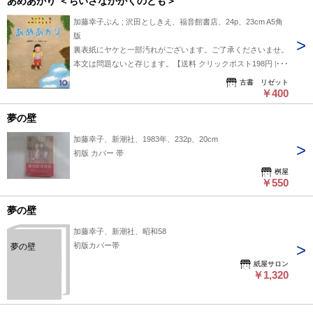
あめあがり ＜ちいさなかがくのとも＞
加藤幸子ぶん ; 沢田としきえ、福音館書店、24p、23cm A5角
版
裏表紙にヤケと一部汚れがございます。ご了承くださいませ。
本文は問題ないと存じます。【送料 クリックポスト198円 簡
易包装】
古書 リゼット
￥400
夢の壁
加藤幸子、新潮社、1983年、232p、20cm
初版 カバー 帯
桝屋
￥550
夢の壁
加藤幸子、新潮社、昭和58
初版カバー帯
夢の壁
紙屋サロン
￥1,320