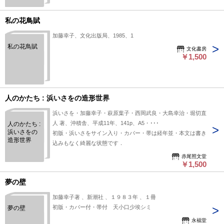
私の花鳥賦
加藤幸子、文化出版局、1985、1
私の花鳥賦
文化書房
￥1,500
人のかたち : 浜いさをの造形世界
浜いさを・加藤幸子・萩原葉子・西岡武良・大島幸治・堀切直
人 著、沖積舎、平成11年、141p、A5・･･･
人のかたち :
浜いさをの
初版・浜いさをサイン入り・カバー・帯は経年並・本文は書き
造形世界
込みもなく綺麗な状態です．
赤尾照文堂
￥1,500
夢の壁
加藤幸子著 、新潮社 、１９８３年 、１冊
初版・カバー付・帯付 天小口少埃シミ
夢の壁
永福堂