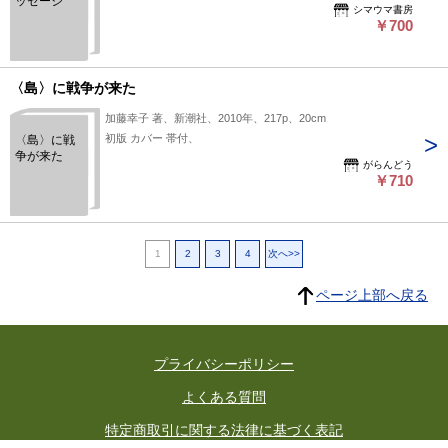
ッセージ
シマウマ書房
￥700
〈島〉に戦争が来た
加藤幸子 著、新潮社、2010年、217p、20cm
初版 カバー 帯付、
〈島〉に戦
争が来た
がらんどう
￥710
1
2
3
4
次へ>>
ページ上部へ戻る
プライバシーポリシー
よくある質問
特定商取引に関する法律に基づく表記