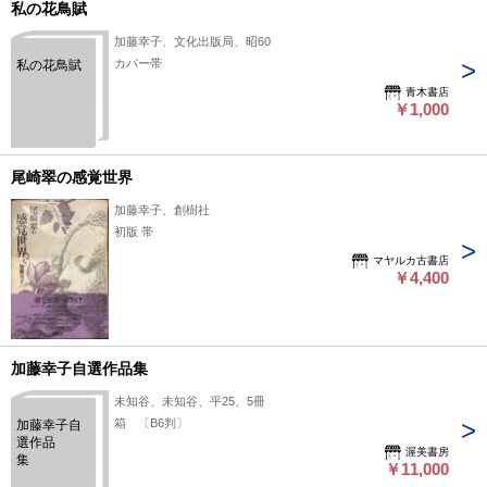
私の花鳥賦
加藤幸子、文化出版局、昭60
カバー帯
私の花鳥賦
青木書店
￥1,000
尾崎翠の感覚世界
加藤幸子、創樹社
初版 帯
マヤルカ古書店
￥4,400
加藤幸子自選作品集
未知谷、未知谷、平25、5冊
箱 〔B6判〕
加藤幸子自
選作品
渥美書房
集
￥11,000