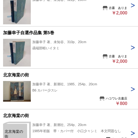
古書 ありま
￥2,000
加藤幸子自選作品集 第5巻
加藤幸子 著、未知谷、310p、20cm
函端部軽いイタミ
古書 ありま
￥2,000
北京海棠の街
加藤幸子 著、新潮社、1985、254p、20cm
B6 カバー少スレ
ハコワレ古書店
￥800
北京海棠の街
加藤幸子 著、新潮社、254p、20cm
1985年初版 帯・カバー付 小口少々シミ 本文問題なし
北京海棠の
街