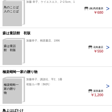
加藤 幸子、ケイエスエス、2~2.5cm、1
鳥のことば
(株)馬燈書房
人のことば
￥680
森は童話館 初版
加藤幸子、桐原書店、1996
森は童話
花島書店
館 初版
￥550
極楽蜻蛉一家の贈り物
加藤幸子、講談社、平2、1冊
初版カバ帯〔B6判〕
極楽蜻蛉一
家の贈り
渥美書房
物
￥1,200
鳥よはばたけ