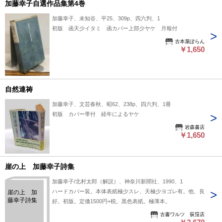
加藤幸子自選作品集第4巻
加藤幸子、未知谷、平25、309p、四六判、1
初版 函天少イタミ 函カバー上部少ヤケ 月報付
古本屋ぽらん
￥1,650
自然連祷
加藤幸子、文芸春秋、昭62、238p、四六判、1冊
初版 カバー帯付 経年によるヤケ
岩森書店
￥1,650
崖の上 加藤幸子詩集
加藤幸子/北村太郎（解説）、神奈川新聞社、1990、1
ハードカバー装。本体表紙極少スレ、天極少ヨゴレ有。他、良
崖の上 加
藤幸子詩集
好。初版。定価1500円+税。黒色表紙。極薄本。
古書ワルツ 荻窪店