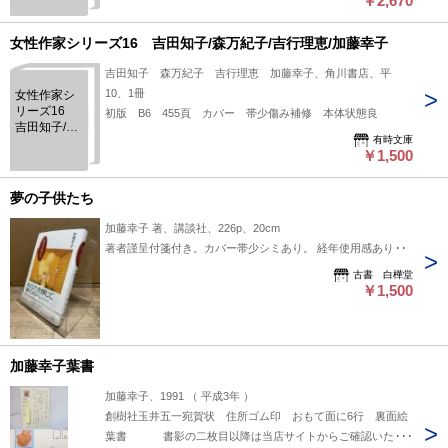
￥2,670
女性作家シリーズ16 吉田知子/森万紀子/吉行理恵/加藤幸子
吉田知子 森万紀子 吉行理恵 加藤幸子、角川書店、平
10、1冊
女性作家シ
リーズ16
初版 B6 455頁 カバー 帯少傷み補修 本体状態良
吉田知子/森
有時文庫
万紀子/吉行
￥1,500
理恵/加藤幸
子
夢の子供たち
加藤幸子 著、講談社、226p、20cm
著者謹呈付箋付き。カバー帯少シミあり。 経年使用感あり。
古書 白樺堂
￥1,500
加藤幸子葉書
加藤幸子、1991 （ 平成3年 ）
創樹社玉井五一宛賀状 住所ゴム印 おもて面に6行 裏面絵
葉書 書影の二枚目以降は当店サイトからご確認いただ