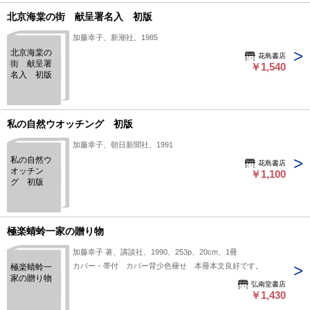
北京海棠の街 献呈署名入 初版
加藤幸子、新潮社、1985
北京海棠の
花島書店
街 献呈署
￥1,540
名入 初版
私の自然ウオッチング 初版
加藤幸子、朝日新聞社、1991
私の自然ウ
花島書店
オッチン
￥1,100
グ 初版
極楽蜻蛉一家の贈り物
加藤幸子 著、講談社、1990、253p、20cm、1冊
カバー・帯付 カバー背少色褪せ 本冊本文良好です。
極楽蜻蛉一
家の贈り物
弘南堂書店
￥1,430