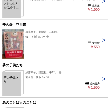
ストの生き
られます。書込み・線引など状態に見落としがありましたら、
永井屋
もの紀行
ご連絡をお願い致します。
￥1,000
加藤幸子
株式会社
DHC
夢の壁 芥川賞
加藤幸子、新潮社、1983年
61 初版 カバー 帯
文庫櫂
￥550
夢の子供たち
加藤幸子、講談社、平12、1冊
署名箋 初版カバ帯
夢の子供た
ち
渥美書房
￥1,500
鳥のことば人のことば