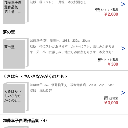
初版 函（スレ） 月報 本文問題なし
加藤幸子自
選作品集
シマウマ書房
第４巻 野
￥2,000
餓鬼のいた
村ほか
夢の壁
加藤幸子 著、新潮社、1983、232p、20cm
初版 帯にスレがあります カバーにスレ、微しみがありま
夢の壁
す 天・小口に微しみ、地にしみ箇所あります 本文良好です
トマト書房
￥300
くさはら ＜ちいさなかがくのとも＞
加藤幸子ぶん ; 酒井駒子え、福音館書店、2008、23p、23cm
初版 概ね良好
くさはら ＜
ちいさなか
想雲堂
がくのとも
￥3,000
＞
加藤幸子自選作品集〈4〉