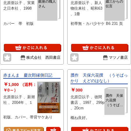
銀座の職人
歳三からの
北原亜以子 、実業
北原亜以子 、新人
さん
伝言
之日本社 、1998
物往来社 、昭和63
、1冊
カバー 帯 初版
初帯無・カバ少ヤケ B6 231 頁
株式会社 西田書店
マツノ書店
赤まんま 慶次郎縁側日記
贋作 天保六花撰 （うそばっ
かり えどのはなし）
￥
1,000
（送料：
￥
￥0～）
300
贋作 天保
北原亜以子 、新潮
北原亞以子 、徳間
六花撰
社 、2004年 、１
書店 、1997 、299p
（うそばっ
、20cm
かり えど
のはなし）
初版、カバー、帯背ヤケあり
概ね良好。