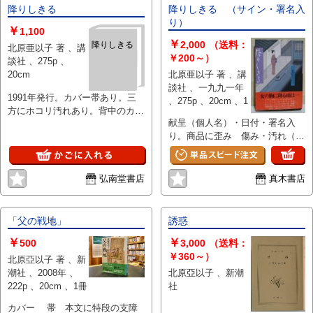
降りしきる
降りしきる （サイン・署名入
り）
￥
1,100
￥
2,000
（送料：
降りしきる
北原亜以子 著 、講
￥200～）
談社 、275p 、
20cm
北原亜以子 著 、講
談社 、一九九一年
1991年発行。カバー帯あり。三
、275p 、20cm 、1
方にホコリ汚れあり。背中のカバ
献呈（個人名）・日付・署名入
ーに色落ちあり。 本文部分の状
り。商品に歪み 傷み・汚れ（写
態は良好ですが、中古品である旨
真参照） 本文頁は良好な状態で
ご了承の上お買い上げ下さい。
す。 目次 降りしきる 証 満
開の時 他
弘南堂書店
真木書店
「父の戦地」
誘惑
￥
￥
500
3,000
（送料：
￥360～）
北原亞以子 著 、新
潮社 、2008年 、
北原亞以子 、新潮
222p 、20cm 、1冊
社
カバー 帯 本文に特段の支障