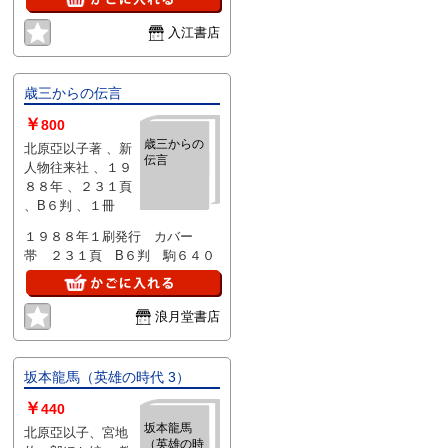
入江書店
歳三からの伝言
￥
800
歳三からの
北原亞以子著 、新
伝言
人物往来社 、１９
８８年 、２３１頁
、B６判 、１冊
１９８８年１刷発行 カバー
帯 ２３１頁 B６判 駒６４０
浪月堂書店
坂本龍馬（英雄の時代 3）
￥
440
坂本龍馬
北原亞以子、宮地
（英雄の時