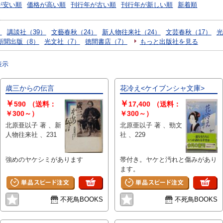
が安い順
価格が高い順
刊行年が古い順
刊行年が新しい順
新着順
）
講談社（39）
文藝春秋（24）
新人物往来社（24）
文芸春秋（17）
光
新聞出版（8）
光文社（7）
徳間書店（7）
もっと出版社を見る
表示
歳三からの伝言
花冷え<ケイブンシャ文庫>
￥
￥
590
（送料：
17,400
（送料：
￥300～）
￥300～）
北原亜以子 著 、新
北原亜以子 著 、勁文
人物往来社 、231
社 、229
強めのヤケシミがあります
帯付き。ヤケと汚れと傷みがあり
ます。
不死鳥BOOKS
不死鳥BOOKS