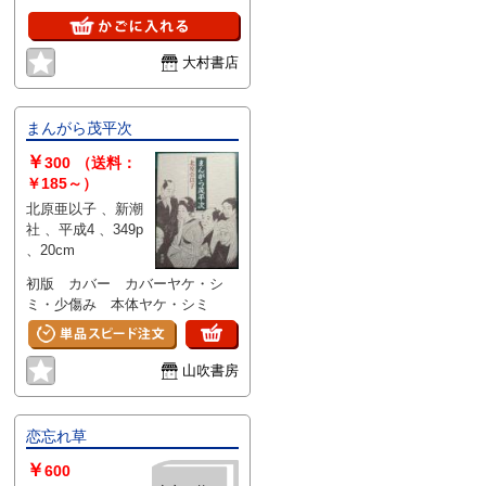
大村書店
まんがら茂平次
￥
300
（送料：
￥185～）
北原亜以子 、新潮
社 、平成4 、349p
、20cm
初版 カバー カバーヤケ・シ
ミ・少傷み 本体ヤケ・シミ
山吹書房
恋忘れ草
￥
600