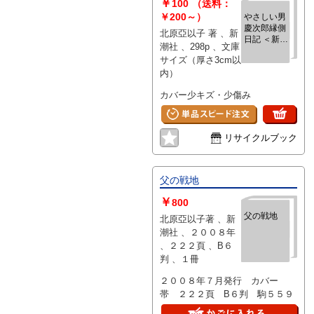
￥
100
（送料：
￥200～）
やさしい男
慶次郎縁側
北原亞以子 著 、新
日記 ＜新潮
潮社 、298p 、文庫
文庫＞
サイズ（厚さ3cm以
内）
カバー少キズ・少傷み
リサイクルブック
父の戦地
￥
800
父の戦地
北原亞以子著 、新
潮社 、２００８年
、２２２頁 、B６
判 、１冊
２００８年７月発行 カバー
帯 ２２２頁 B６判 駒５５９