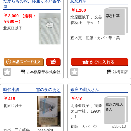
たからもの深川澪通り木戸番小
恋忘れ草
屋
￥
1,200
￥
3,000
（送料：
恋忘れ草
北原亞以子 、文芸
￥680～）
春秋社 、平5 、1
北原亞以子
直木賞 初版・カバ・帯・美
古本倶楽部株式会社
並樹書店
時代小説 雪の夜のあと
銀座の職人さん
￥
￥
415
610
銀座の職人
北原亞以子
北原亜以子 、実業
さん
之日本社 、1998年
、1
初版 カバ 帯 s3b-c13
カバ 三方経年 haza-oku