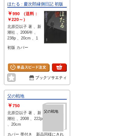
ほたる : 慶次郎縁側日記 初版
￥
990
（送料：
￥220～）
北原亞以子 著 、新
潮社 、2006年 、
238p 、20cm 、1
初版 カバー
ブックソサエティ
父の戦地
￥
750
父の戦地
北原亞以子 著 、新
潮社 、2008 、222p
、20cm
カバー 帯付き 新品同様にきれ