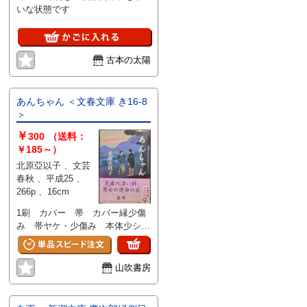
いな状態です
古本の太陽
あんちゃん ＜文春文庫 き16-8
＞
￥
300
（送料：
￥185～）
北原亞以子 、文芸
春秋 、平成25 、
266p 、16cm
1刷 カバー 帯 カバー縁少傷
み 帯ヤケ・少傷み 本体少シ
ミ 1か所角少折れ
山吹書房