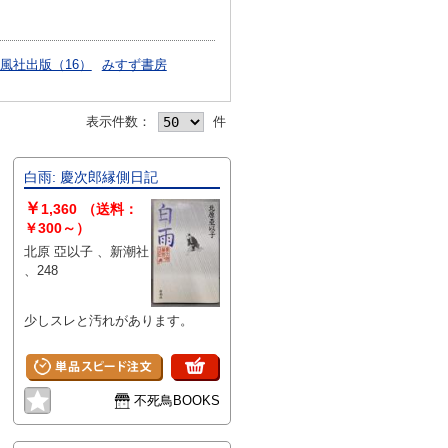
風社出版（16）
みすず書房
表示件数：
件
白雨: 慶次郎縁側日記
￥
1,360
（送料：
￥300～）
北原 亞以子 、新潮社
、248
少しスレと汚れがあります。
不死鳥BOOKS