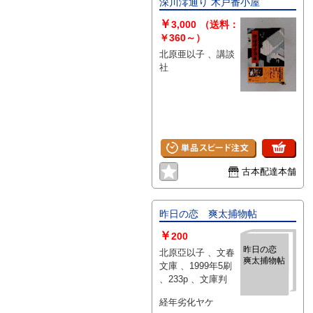
深川澪通り 木戸番小屋
￥
3,000
（送料：
￥360～）
北原亜以子 、講談
社
古本配達本舗
昨日の恋 爽太捕物帖
￥
200
昨日の恋
北原亞以子 、文春
爽太捕物帖
文庫 、1999年5刷
、233p 、文庫判
経年劣化ヤケ