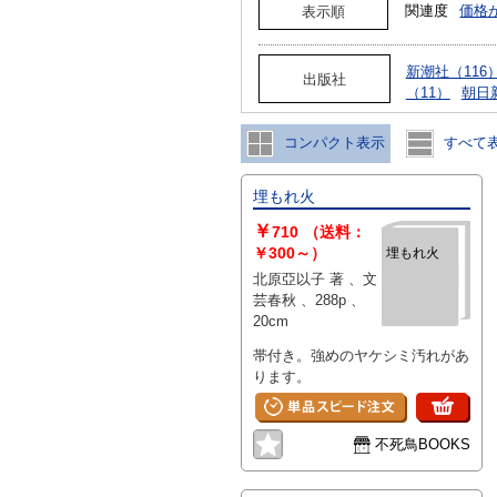
関連度
価格
表示順
新潮社（116
出版社
（11）
朝日
コンパクト表示
すべて
埋もれ火
￥
710
（送料：
￥300～）
埋もれ火
北原亞以子 著 、文
芸春秋 、288p 、
20cm
帯付き。強めのヤケシミ汚れがあ
ります。
不死鳥BOOKS