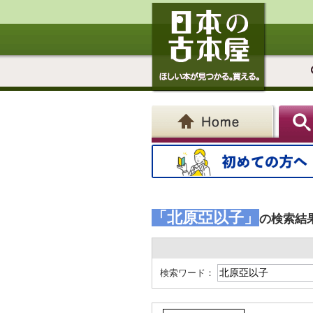
「北原亞以子」
の検索結
検索ワード：