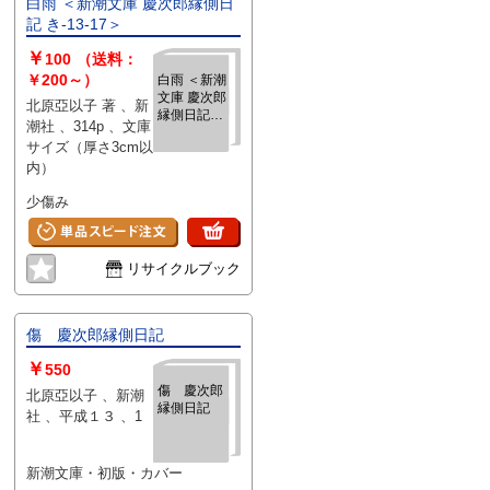
白雨 ＜新潮文庫 慶次郎縁側日
記 き-13-17＞
￥
100
（送料：
￥200～）
白雨 ＜新潮
文庫 慶次郎
北原亞以子 著 、新
縁側日記
潮社 、314p 、文庫
き-13-17＞
サイズ（厚さ3cm以
内）
少傷み
リサイクルブック
傷 慶次郎縁側日記
￥
550
傷 慶次郎
北原亞以子 、新潮
縁側日記
社 、平成１３ 、1
新潮文庫・初版・カバー