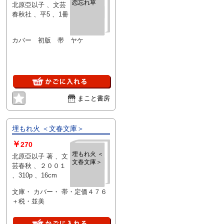
恋忘れ草
北原亞以子 、文芸
春秋社 、平5 、1冊
カバー 初版 帯 ヤケ
まこと書房
埋もれ火 ＜文春文庫＞
￥
270
埋もれ火 ＜
北原亞以子 著 、文
文春文庫＞
芸春秋 、２００１
、310p 、16cm
文庫・ カバー・ 帯・定価４７６
＋税・並美