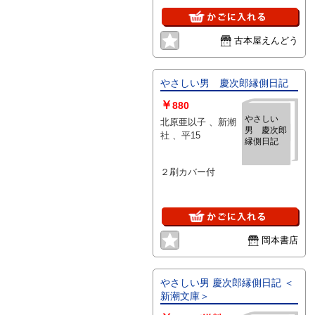
古本屋えんどう
やさしい男 慶次郎縁側日記
￥
880
やさしい
北原亜以子 、新潮
男 慶次郎
社 、平15
縁側日記
２刷カバー付
岡本書店
やさしい男 慶次郎縁側日記 ＜
新潮文庫＞