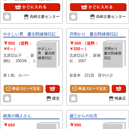
高崎古書センター
高崎古書センター
やさしい男 慶次郎縁側日記
月明かり 慶次郎縁側日記
￥
￥
950
（送料：
300
（送料：
￥0～）
￥200～）
やさしい
月明かり
男 慶次郎
慶次郎縁側
北原亞以子 、新
北原亞以子 、新潮
縁側日記
日記
潮社 、2003年 、１
社 、2007
第１刷、カバー
並装本 221頁 背やけ少
曙堂
鴨書店
銀座の職人さん
歳三からの伝言
￥
￥
660
990