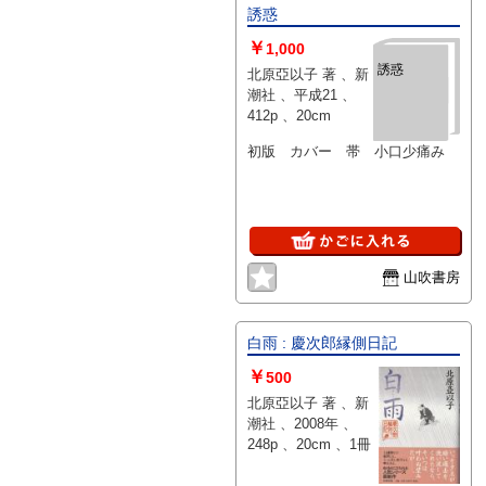
誘惑
￥
1,000
誘惑
北原亞以子 著 、新
潮社 、平成21 、
412p 、20cm
初版 カバー 帯 小口少痛み
山吹書房
白雨 : 慶次郎縁側日記
￥
500
北原亞以子 著 、新
潮社 、2008年 、
248p 、20cm 、1冊