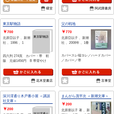
曙堂
阿武隈書房
東京駅物語
父の戦地
￥
￥
700
770
東京駅物語
北原亞以子 、新潮
北原亞以子 、新潮
社 、1996 、1
社 、2008年 、1冊
カバースレ端ヨレ／ハードカバー
四六判 274頁 カバー・帯 初
／カバー／帯
版 元値1456円 B 帯背やけ
花木堂書店
言事堂
深川澪通り木戸番小屋 ＜講談
まんがら茂平次 ＜新潮文庫＞
社文庫＞
￥
200
￥
200
北原亜以子 著 、新
深川澪通り