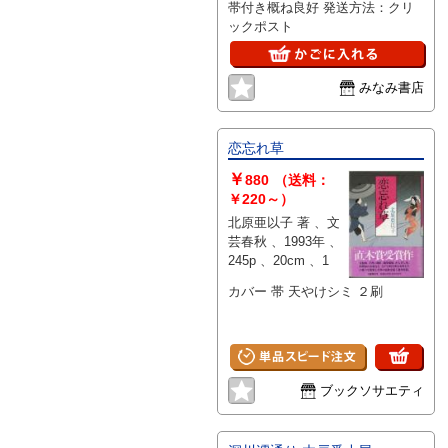
帯付き概ね良好 発送方法：クリ
ックポスト
みなみ書店
恋忘れ草
￥
880
（送料：
￥220～）
北原亜以子 著 、文
芸春秋 、1993年 、
245p 、20cm 、1
カバー 帯 天やけシミ ２刷
ブックソサエティ