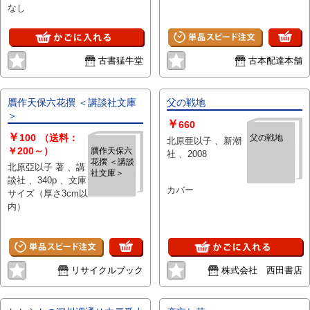
なし
古書猛牛堂
古本配達本舗
贋作天保六花撰 ＜講談社文庫
父の戦地
＞
￥
660
￥
100
（送料：
父の戦地
北原亜以子 、新潮
￥200～）
贋作天保六
社 、2008
花撰 ＜講談
北原亞以子 著 、講
社文庫＞
談社 、340p 、文庫
カバー
サイズ（厚さ3cm以
内）
リサイクルブック
株式会社 西田書店