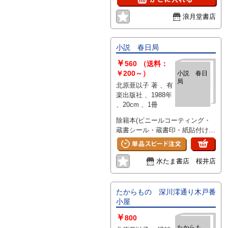
浪月堂書店
小説 春日局
￥
560
（送料：
￥200～）
小説 春日
局
北原亜以子 著 、有
楽出版社 、1988年
、20cm 、1冊
除籍本(ビニールコーティング・
蔵書シール・蔵書印・紙貼付け
有）。角に水濡れ有。開き癖有。
角に傷み有。
水たま書店 桜井店
たからもの 深川澪通り木戸番
小屋
￥
800
たからも