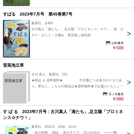
すばる 2023年7月号 第45巻第7号
集英社、令和5
古川真人「港たち」、足立陽「プロミネンス・ナウ」、他 少
ヤケ・少シミ・少傷み 後見返し値札跡
山吹書房
￥500
背高泡立草
古川 真人、集英社、152
★税込 ＆ 送料無料★ 中古書につき多少のイタミあ
背高泡立草
り。帯なし。こちらの商品は★送料無料★でお届けいたしま
す。
豆ノ木書房
￥680
す ば る 2023年7月号 : 古川真人「港たち」,足立陽「プロミネ
ンス☆ナウ！」
集英社、2023.6、324p、21cm
・本の形態 ：雑誌 ・本のサイズ ：21×14.5cm ・ページ数 :