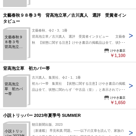
号 第１６
２回芥川賞
発表/受賞作
文藝春秋９８巻３号 背高泡立草／古川真人 選評 受賞者イン
全文掲載/背
タビュー
高泡立草」
古川真人
文藝春秋、令2・3、1冊
特集/医療を
背高泡立草／古川真人 選評 受賞者インタビュー 文藝春
文藝春秋９
歪める「ニ
８巻３号
セ科学」/本
秋 【状態に関する注意】けやき書店の掲載品は全て、状態に
背高泡立草
庶佑ほか
関わらず「中古品（並）」と表示されています。「日本の古本
けやき書店
／古川真
屋」は６段階の「状態」表記が必須となりましたが、当店の扱
￥1,100
人 選評
う商品の特質上、状態の簡易な区分けは適切ではない（不可能
受賞者イン
タビュー
な）為、状態欄の「中古品（並）」という表現は考慮にいれな
背高泡立草 初カバー帯
いで下さい。痛みなどの瑕疵につきましては、解説欄等をご参
古川真人、集英社、令2・1、1冊
考にして下さい。状態表記の無いものは特に問題なく良好とお
初カバー帯 集英社 【状態に関する注意】けやき書店の掲載
背高泡立
考え下さい。:
草 初カバ
品は全て、状態に関わらず「中古品（並）」と表示されていま
ー帯
す。「日本の古本屋」は６段階の「状態」表記が必須となりま
けやき書店
したが、当店の扱う商品の特質上、状態の簡易な区分けは適切
￥1,650
ではない（不可能な）為、状態欄の「中古品（並）」という表
現は考慮にいれないで下さい。痛みなどの瑕疵につきまして
小説トリッパー 2023年夏季号 SUMMER
は、解説欄等をご参考にして下さい。状態表記の無いものは特
朝日新聞出版、2023
に問題なく良好とお考え下さい。:
［新連載］ 早見和真 問題。――以下の文章を読んで、家族の
小説トリッ