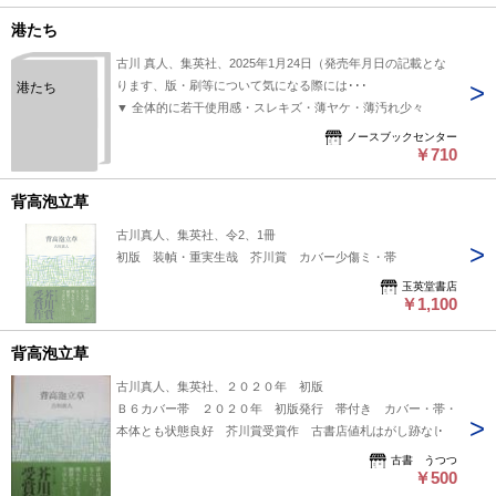
金を問う
港たち
古川 真人、集英社、2025年1月24日（発売年月日の記載とな
ります、版・刷等について気になる際には･･･
港たち
▼ 全体的に若干使用感・スレキズ・薄ヤケ・薄汚れ少々
ノースブックセンター
￥710
背高泡立草
古川真人、集英社、令2、1冊
初版 装幀・重実生哉 芥川賞 カバー少傷ミ・帯
玉英堂書店
￥1,100
背高泡立草
古川真人、集英社、２０２０年 初版
Ｂ６カバー帯 ２０２０年 初版発行 帯付き カバー・帯・
本体とも状態良好 芥川賞受賞作 古書店値札はがし跡なし
古書 うつつ
￥500