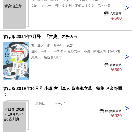
２刷・ カバー・ 帯・Ｂ６判・定価１４００＋税・並美
背高泡立草
入江書店
￥600
すばる 2024年7月号 「古典」のチカラ
古川真人 他、集英社、2024
追悼ポール・オースター/飯野友幸 小説・間違えてばかり/古
川真人 角折頁1葉有
青木書店
￥600
すばる 2019年10月号 小説 古川真人 背高泡立草 特集 お金を問
う
-、集英社、-、~2cm、1
すばる 2019
(株)馬燈書房
年10月号 小
￥920
説 古川真人
背高泡立
草 特集 お