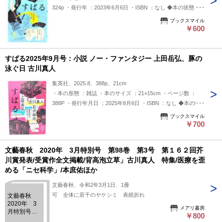
324p ・発行年 ：2023年6月6日 ・ISBN ：なし ◆本の状態：
非常に良い
ブックスマイル
￥600
すばる2025年9月号：小説 ノー・ファンタジー 上田岳弘、豚の
泳ぐ日 古川真人
集英社、2025.8、388p、21cm
・本の形態 ：雑誌 ・本のサイズ ：21×15cm ・ページ数 ：
388P ・発行年月日 ：2025年8月6日 ・ISBN ：なし ◆本の状
態：非常に良い。
ブックスマイル
￥700
文藝春秋 2020年 3月特別号 第98巻 第3号 第１６２回芥
川賞発表/受賞作全文掲載/背高泡立草」古川真人 特集/医療を歪
める「ニセ科学」/本庶佑ほか
文藝春秋、令和2年3月1日、1冊
可 全体に若干のヤケシミ 表紙折れ
文藝春秋
2020年 3
メアリ書房
月特別号
￥800
第98巻 第3