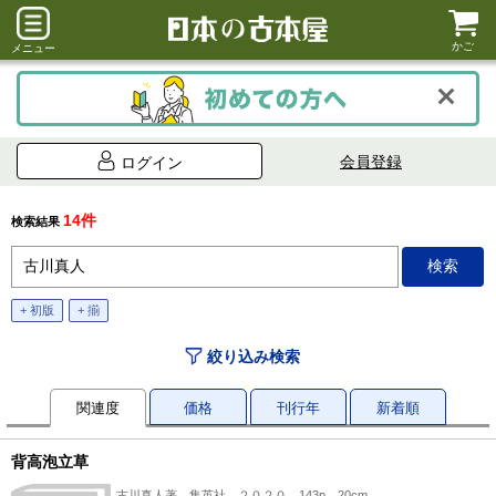
かご
メニュー
会員登録
ログイン
14件
検索結果
+ 初版
+ 揃
絞り込み検索
関連度
価格
刊行年
新着順
背高泡立草
古川真人著、集英社、２０２０、143p、20cm