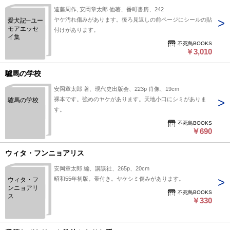
遠藤周作, 安岡章太郎 他著、番町書房、242
ヤケ汚れ傷みがあります。後ろ見返しの前ページにシールの貼
愛犬記─ユー
モアエッセ
付けがあります。
イ集
不死鳥BOOKS
￥3,010
驢馬の学校
安岡章太郎 著、現代史出版会、223p 肖像、19cm
裸本です。強めのヤケがあります。天地小口にシミがありま
驢馬の学校
す。
不死鳥BOOKS
￥690
ウィタ・フンニョアリス
安岡章太郎 編、講談社、265p、20cm
昭和55年初版。帯付き。ヤケシミ傷みがあります。
ウィタ・フ
ンニョアリ
不死鳥BOOKS
ス
￥330