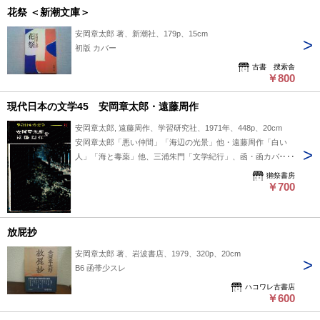
花祭 ＜新潮文庫＞
安岡章太郎 著、新潮社、179p、15cm
初版 カバー
古書 捜索舎
￥800
現代日本の文学45 安岡章太郎・遠藤周作
安岡章太郎, 遠藤周作、学習研究社、1971年、448p、20cm
安岡章太郎「悪い仲間」「海辺の光景」他・遠藤周作「白い
人」「海と毒薬」他、三浦朱門「文学紀行」、函・函カバー
付、月報欠
獺祭書房
￥700
放屁抄
安岡章太郎 著、岩波書店、1979、320p、20cm
B6 函帯少スレ
ハコワレ古書店
￥600