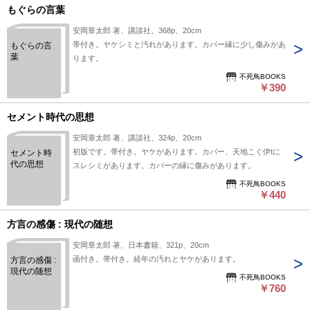
もぐらの言葉
安岡章太郎 著、講談社、368p、20cm
帯付き。ヤケシミと汚れがあります。カバー縁に少し傷みがあ
もぐらの言
葉
ります。
不死鳥BOOKS
￥390
セメント時代の思想
安岡章太郎 著、講談社、324p、20cm
初版です。帯付き。ヤケがあります。カバー、天地こぐ伊tに
セメント時
代の思想
スレシミがあります。カバーの縁に傷みがあります。
不死鳥BOOKS
￥440
方言の感傷 : 現代の随想
安岡章太郎 著、日本書籍、321p、20cm
函付き。帯付き。経年の汚れとヤケがあります。
方言の感傷 :
現代の随想
不死鳥BOOKS
￥760