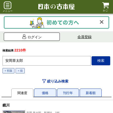
かご
メニュー
会員登録
ログイン
2210件
検索結果
+ 初版
+ 揃
絞り込み検索
関連度
価格
刊行年
新着順
鏡川
安岡 章太郎、新潮社、185