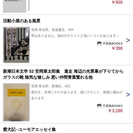
￥900
集 第1刷
活動小屋のある風景
安岡 章太郎、岩波書店、243
帯はありません。強めのヤケシミと地にヘコミがあります。
不死鳥BOOKS
￥390
新潮日本文学 52 安岡章太郎集 遁走 海辺の光景幕が下りてから
ガラスの靴 陰気な愉しみ 悪い仲間青葉繁れる他
安岡 章太郎、新潮社、422
函付き。全体にヤケがあります。函にヤケシミ、角縁に傷みが
あります。
不死鳥BOOKS
￥3,180
愛犬記─ユーモアエッセイ集