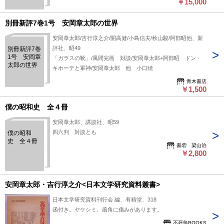
￥15,000
３，４．
５．６．
７．８
別冊新評7巻1号 安岡章太郎の世界
安岡章太郎/吉行淳之介/開高健/小島信夫/秋山駿/阿部昭他、新
評社、昭49
別冊新評7巻
1号 安岡章
「ガラスの靴」/風間完画 対談/安岡章太郎+阿部昭 ドン・
太郎の世界
キホーテと軍神/安岡章太郎 他 小口焼
青木書店
￥1,500
僕の昭和史 全４冊
安岡章太郎、講談社、昭59
四六判 対談とも
僕の昭和
史 全４冊
書砦 梁山泊
￥2,800
安岡章太郎・吉行淳之介<日本文学研究資料叢書>
日本文学研究資料刊行会 編、有精堂、318
函付き。ヤケシミ、函角に傷みがあります。
不死鳥BOOKS