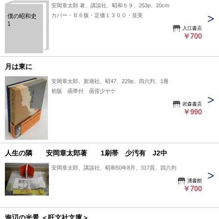
安岡章太郎 著、講談社、昭和５９、253p、20cm
カバー・Ｂ６版・定価１３００・並美
僕の昭和史
1
入江書店
￥700
月は東に
安岡章太郎、新潮社、昭47、229p、四六判、1冊
初版 函帯付 函背少ヤケ
岩森書店
￥990
人生の隣 安岡章太郎著 1刷帯 少汚有 J2中
安岡章太郎、講談社、昭和50年8月、317頁、四六判
湧書館
￥700
海辺の光景 ＜旺文社文庫＞