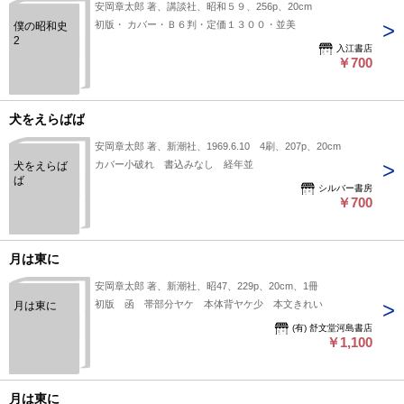
安岡章太郎 著、講談社、昭和５９、256p、20cm
初版・ カバー・Ｂ６判・定価１３００・並美
僕の昭和史
2
入江書店
￥700
犬をえらばば
安岡章太郎 著、新潮社、1969.6.10 4刷、207p、20cm
カバー小破れ 書込みなし 経年並
犬をえらば
ば
シルバー書房
￥700
月は東に
安岡章太郎 著、新潮社、昭47、229p、20cm、1冊
初版 函 帯部分ヤケ 本体背ヤケ少 本文きれい
月は東に
(有) 舒文堂河島書店
￥1,100
月は東に