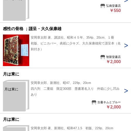
弘南堂書店
￥550
感性の骨格 ；謹呈・大久保康雄
安岡章太郎 著、講談社、昭和４５年、354p、20cm、１冊
初版、ビニカバー、表紙に少キズ、大久保康雄宛て謹呈本（名
刺付き）
智新堂書店
￥2,000
月は東に
安岡章太郎、新潮社、昭47、229p、20cm
四六判 二重箱 限定300部 墨書署名入り 外箱に少し凹み
月は東に
あり
古書ネムとブルー
￥2,000
月は東に
安岡章太郎 著、新潮社、昭和47.1.5 初版、229p、20cm