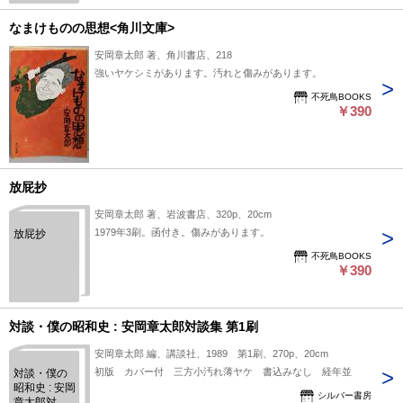
なまけものの思想<角川文庫>
安岡章太郎 著、角川書店、218
強いヤケシミがあります。汚れと傷みがあります。
不死鳥BOOKS
￥390
放屁抄
安岡章太郎 著、岩波書店、320p、20cm
1979年3刷。函付き。傷みがあります。
放屁抄
不死鳥BOOKS
￥390
対談・僕の昭和史 : 安岡章太郎対談集 第1刷
安岡章太郎 編、講談社、1989 第1刷、270p、20cm
初版 カバー付 三方小汚れ薄ヤケ 書込みなし 経年並
対談・僕の
昭和史 : 安岡
シルバー書房
章太郎対談