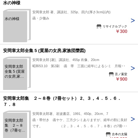
水の神様
安岡章太郎 著、講談社、325p、四六(厚さ3cm以内)
函・少傷み
水の神様
リサイクルブック
￥300
安岡章太郎全集 5 (質屋の女房,家族団欒図)
安岡章太郎 [著]、講談社、455p 肖像、20cm
昭和53.10 第2刷 函 帯 三面に経年によるシミ 月報付
安岡章太郎
全集 5 (質屋
言ノ葉堂
の女房,家族
￥900
団欒図)
安岡章太郎集 ２～８巻（7冊セット） 2、３，４．５．６．
７．８
安岡章太郎著、岩波書店、1991、450p、20cm、7
函・帯付き 函ヤケ、三方少シミありますが、経年の割に良好
安岡章太郎
集 ２～８
です。 （２，３．４．５．６．７．８巻）の7冊セ
巻（7冊セッ
ット
古本の太陽
ト） 2、