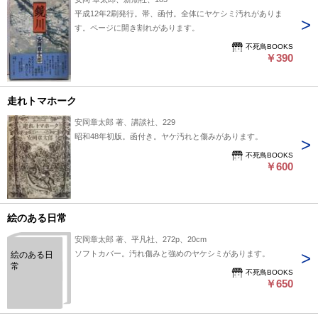
平成12年2刷発行。帯、函付。全体にヤケシミ汚れがありま
す。ページに開き割れがあります。
不死鳥BOOKS
￥390
走れトマホーク
安岡章太郎 著、講談社、229
昭和48年初版。函付き。ヤケ汚れと傷みがあります。
不死鳥BOOKS
￥600
絵のある日常
安岡章太郎 著、平凡社、272p、20cm
ソフトカバー。汚れ傷みと強めのヤケシミがあります。
絵のある日
常
不死鳥BOOKS
￥650