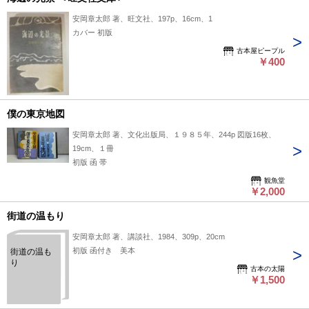
安岡章太郎 著、旺文社、197p、16cm、1
カバー 初版
古本屋ピープル
￥400
僕の東京地図
安岡章太郎 著、文化出版局、１９８５年、244p 図版16枚、
19cm、１冊
初版 函 帯
観魚堂
￥2,000
街道の温もり
安岡章太郎 著、講談社、1984、309p、20cm
初版 函付き 美本
街道の温も
り
古本の太陽
￥1,500