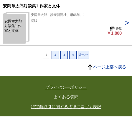
安岡章太郎対談集1 作家と文体
安岡章太郎、読売新聞社、昭63年、1
初版
安岡章太郎
対談集1 作
夢屋
家と文体
￥1,800
1
2
3
4
次へ>>
ページ上部へ戻る
プライバシーポリシー
よくある質問
特定商取引に関する法律に基づく表記
東京都古書籍商業協同組合