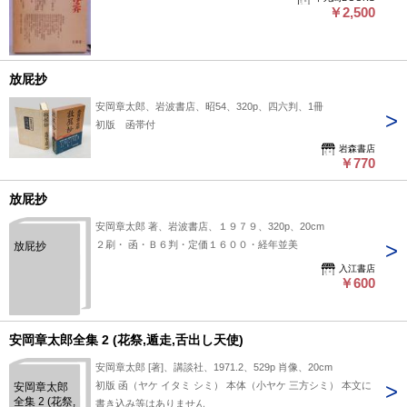
￥2,500
放屁抄
安岡章太郎、岩波書店、昭54、320p、四六判、1冊
初版 函帯付
岩森書店
￥770
放屁抄
安岡章太郎 著、岩波書店、１９７９、320p、20cm
２刷・ 函・Ｂ６判・定価１６００・経年並美
放屁抄
入江書店
￥600
安岡章太郎全集 2 (花祭,遁走,舌出し天使)
安岡章太郎 [著]、講談社、1971.2、529p 肖像、20cm
初版 函（ヤケ イタミ シミ） 本体（小ヤケ 三方シミ） 本文に
安岡章太郎
全集 2 (花祭,
書き込み等はありません