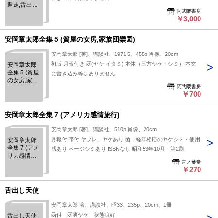
遁走,舌出し
阿武隈書房
天使)
￥3,000
安岡章太郎全集 5 (質屋の女房,家族団欒図)
安岡章太郎 [著]、講談社、1971.5、455p 肖像、20cm
初版 月報付き 函(ヤケ イタミ) 本体（三方ヤケ・シミ） 本文
安岡章太郎
全集 5 (質屋
に書き込み等はありません
の女房,家族
阿武隈書房
団欒図)
￥700
安岡章太郎全集 7 (アメリカ感情旅行)
安岡章太郎 [著]、講談社、510p 肖像、20cm
月報付 帯付 ヤブレ、ヤケあり 函 経年相応のヤケシミ・使用
安岡章太郎
全集 7 (アメ
感あり ページシミあり ISBNなし 昭和53年10月 第2刷
リカ感情旅
言ノ葉堂
行)
￥270
舌出し天使
安岡章太郎 著、講談社、昭33、235p、20cm、1冊
函付 函薄ヤケ 状態良好
舌出し天使