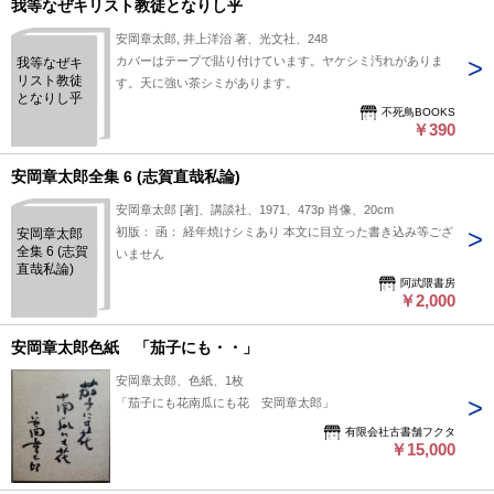
我等なぜキリスト教徒となりし乎
安岡章太郎, 井上洋治 著、光文社、248
カバーはテープで貼り付けています。ヤケシミ汚れがありま
我等なぜキ
リスト教徒
す。天に強い茶シミがあります。
となりし乎
不死鳥BOOKS
￥390
安岡章太郎全集 6 (志賀直哉私論)
安岡章太郎 [著]、講談社、1971、473p 肖像、20cm
初版： 函： 経年焼けシミあり 本文に目立った書き込み等ござ
安岡章太郎
全集 6 (志賀
いません
直哉私論)
阿武隈書房
￥2,000
安岡章太郎色紙 「茄子にも・・」
安岡章太郎、色紙、1枚
「茄子にも花南瓜にも花 安岡章太郎」
有限会社古書舗フクタ
￥15,000