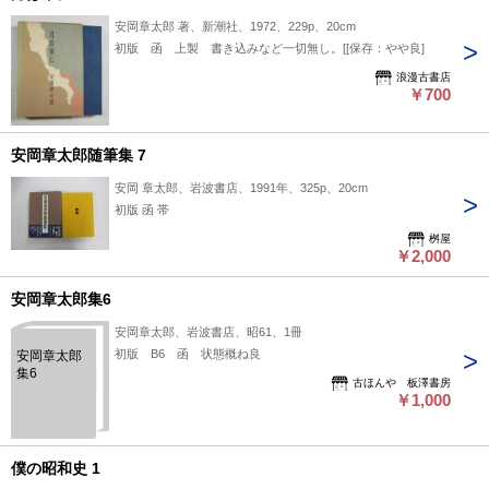
安岡章太郎 著、新潮社、1972、229p、20cm
初版 函 上製 書き込みなど一切無し。[[保存：やや良]
浪漫古書店
￥700
安岡章太郎随筆集 7
安岡 章太郎、岩波書店、1991年、325p、20cm
初版 函 帯
桝屋
￥2,000
安岡章太郎集6
安岡章太郎、岩波書店、昭61、1冊
初版 B6 函 状態概ね良
安岡章太郎
集6
古ほんや 板澤書房
￥1,000
僕の昭和史 1