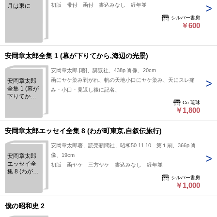
初版 帯付 函付 書込みなし 経年並
月は東に
シルバー書房
￥600
安岡章太郎全集 1 (幕が下りてから,海辺の光景)
安岡章太郎 [著]、講談社、438p 肖像、20cm
函にヤケ染み剥がれ、帆の天地小口にヤケ染み、天にスレ痛
安岡章太郎
全集 1 (幕が
み・小口・見返し後に記名、
下りてから,
Co 琉球
海辺の光景)
￥1,800
安岡章太郎エッセイ全集 8 (わが町東京,自叙伝旅行)
安岡章太郎著、読売新聞社、昭和50.11.10 第１刷、366p 肖
像、19cm
安岡章太郎
エッセイ全
初版 函ヤケ 三方ヤケ 書込みなし 経年並
集 8 (わが町
シルバー書房
東京,自叙伝
￥1,000
旅行)
僕の昭和史 2