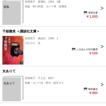
安西篤子、新潮社、1993、1冊
初版 B6 190頁 カバー帯 状態良
黒鳥
有時文庫
￥1,000
千姫微笑 ＜講談社文庫＞
安西篤子、講談社、1989、1
小口ヤケ、並
ふるほんや日日書房
￥500
女ありて
安西篤子、千人社、昭57
初版・カバー付・帯付・経年ヤケ
女ありて
岡本書店
￥880