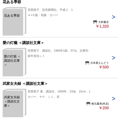
花ある季節
安西篤子、読売新聞社、平成２、1
４×６版・初版・カバー
花ある季節
大村書店
￥1,320
愛の灯籠 ＜講談社文庫＞
安西篤子、講談社、1985年1刷、377p、文庫判
経年劣化シミ
愛の灯籠 ＜
講談社文庫
古本屋えんどう
＞
￥500
武家女夫録 ＜講談社文庫＞
安西篤子 著、講談社、1993年、233p、15cm、1
カバー、ヤケ、シミ、並
武家女夫録
＜講談社文
根元書房(本店)
庫＞
￥200