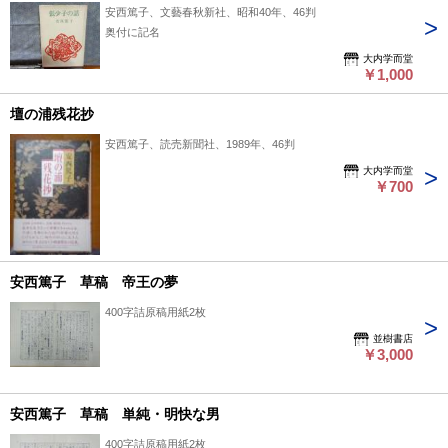
安西篤子、文藝春秋新社、昭和40年、46判
奥付に記名
大内学而堂
￥1,000
壇の浦残花抄
安西篤子、読売新聞社、1989年、46判
大内学而堂
￥700
安西篤子 草稿 帝王の夢
400字詰原稿用紙2枚
並樹書店
￥3,000
安西篤子 草稿 単純・明快な男
400字詰原稿用紙2枚