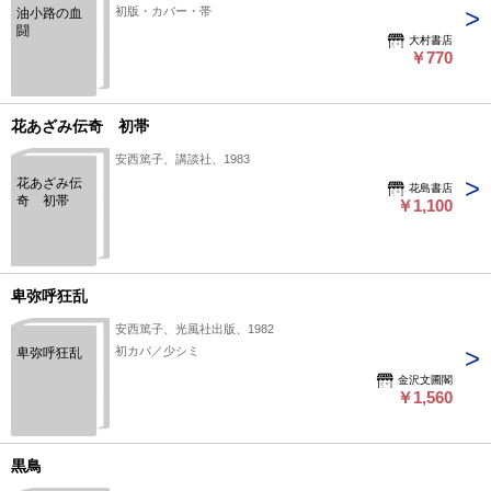
初版・カバー・帯
油小路の血
闘
大村書店
￥770
花あざみ伝奇 初帯
安西篤子、講談社、1983
花あざみ伝
花島書店
奇 初帯
￥1,100
卑弥呼狂乱
安西篤子、光風社出版、1982
初カバ／少シミ
卑弥呼狂乱
金沢文圃閣
￥1,560
黒鳥