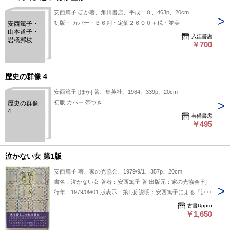
安西篤子 ほか著、角川書店、平成１０、463p、20cm
初版・ カバー・Ｂ６判・定価２６００＋税・並美
安西篤子・
山本道子・
入江書店
岩橋邦枝・
￥700
木崎さと子
＜女性作家
シリーズ / 河
野多惠子 ほ
歴史の群像 4
か監修 17＞
安西篤子 [ほか] 著、集英社、1984、339p、20cm
初版 カバー 帯つき
歴史の群像
4
芸備書房
￥495
泣かない女 第1版
安西篤子 著、家の光協会、1979/9/1、357p、20cm
書名：泣かない女 著者：安西篤子 著 出版元：家の光協会 刊
行年：1979/09/01 版表示：第1版 説明：安西篤子による『泣か
ない女』は、1979年に家の光協会から第1版が刊行された作品
古書Uppro
です。本書は、タイトルからも察せられるように、感情や女性
￥1,650
の生き方に関わるテーマを扱っている可能性があります。出版