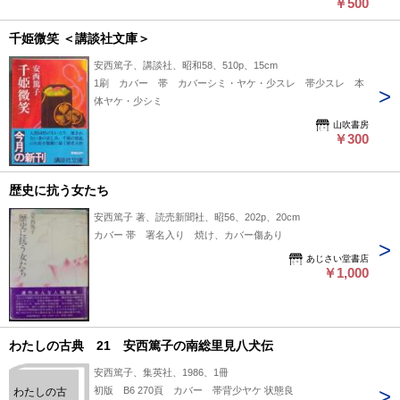
￥500
千姫微笑 ＜講談社文庫＞
安西篤子、講談社、昭和58、510p、15cm
1刷 カバー 帯 カバーシミ・ヤケ・少スレ 帯少スレ 本
体ヤケ・少シミ
山吹書房
￥300
歴史に抗う女たち
安西篤子 著、読売新聞社、昭56、202p、20cm
カバー 帯 署名入り 焼け、カバー傷あり
あじさい堂書店
￥1,000
わたしの古典 21 安西篤子の南総里見八犬伝
安西篤子、集英社、1986、1冊
初版 B6 270頁 カバー 帯背少ヤケ 状態良
わたしの古