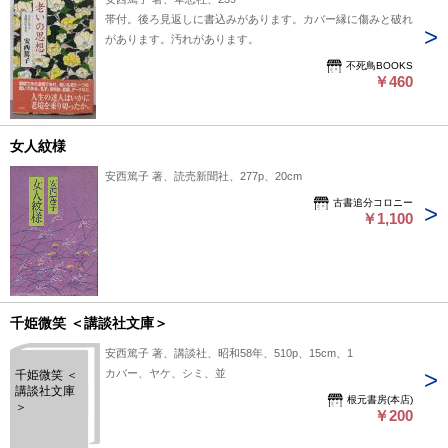
帯付。後ろ見返しに書込みがあります。カバー縁に傷みと破れ
があります。汚れがあります。
不死鳥BOOKS
￥460
女人紋様
安西篤子 著、読売新聞社、277p、20cm
古書追分コロニー
￥1,100
千姫微笑 ＜講談社文庫＞
安西篤子 著、講談社、昭和58年、510p、15cm、1
カバー、ヤケ、シミ、並
千姫微笑 ＜
講談社文庫
根元書房(本店)
＞
￥200