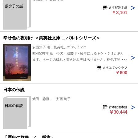
張少子の話
古本配達本舗
￥3,101
幸せ色の夜明け ＜集英社文庫 コバルトシリーズ＞
安西篤子 著、集英社、213p、15cm
昭和53年初版 帯欠・蔵書印・経年によるヤケ・シミがあり
ます。ページの破れ・書き込み等はありません。梱包丁寧、迅
速に発送します。東京都小金井市より発送します
古本はてなクラブ
￥600
日本の伝説
武田 静澄、 安西 篤子
日本の伝説
古本配達本舗
￥30,444
「歴史の群像 ４ 叛旗」