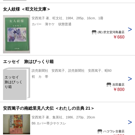
女人紋様 ＜旺文社文庫＞
安西篤子 著、旺文社、1984、285p、16cm、1冊
カバー 薄ヤケ 状態普通
(有) 舒文堂河島書店
￥660
エッセイ 旅はびっくり箱
読売新聞社 安西篤子、読売新聞社 安西篤子、昭60
初 カ 帯
エッセイ
旅はびっく
吉田書店
り箱
￥800
安西篤子の南総里見八犬伝 ＜わたしの古典 21＞
安西篤子 著、集英社、1986、270p、20cm
B6 カバー帯少ヤケスレ
ハコワレ古書店