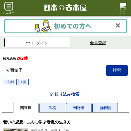
かご
メニュー
会員登録
ログイン
262件
検索結果
+ 初版
+ 揃
絞り込み検索
関連度
価格
刊行年
新着順
老いの思想: 古人に学ぶ老境の生き方
安西篤子 著、草思社、239