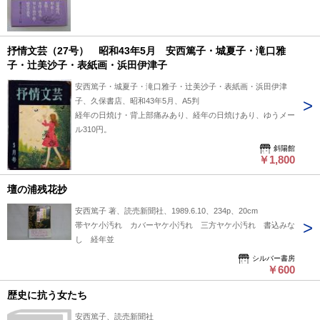
抒情文芸（27号） 昭和43年5月 安西篤子・城夏子・滝口雅
子・辻美沙子・表紙画・浜田伊津子
安西篤子・城夏子・滝口雅子・辻美沙子・表紙画・浜田伊津
子、久保書店、昭和43年5月、A5判
経年の日焼け・背上部痛みあり、経年の日焼けあり、ゆうメー
ル310円。
斜陽館
￥1,800
壇の浦残花抄
安西篤子 著、読売新聞社、1989.6.10、234p、20cm
帯ヤケ小汚れ カバーヤケ小汚れ 三方ヤケ小汚れ 書込みな
し 経年並
シルバー書房
￥600
歴史に抗う女たち
安西篤子、読売新聞社