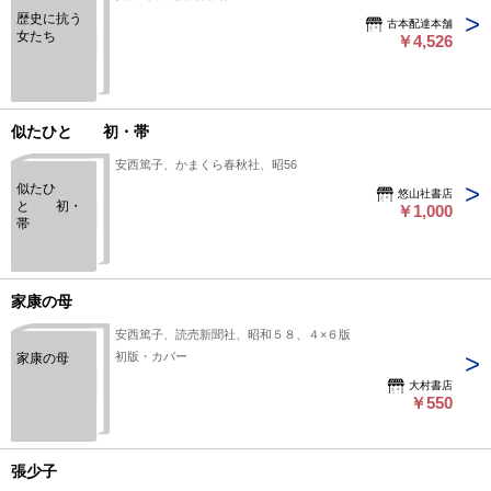
歴史に抗う
古本配達本舗
女たち
￥4,526
似たひと 初・帯
安西篤子、かまくら春秋社、昭56
似たひ
悠山社書店
と 初・
￥1,000
帯
家康の母
安西篤子、読売新聞社、昭和５８、４×６版
初版・カバー
家康の母
大村書店
￥550
張少子