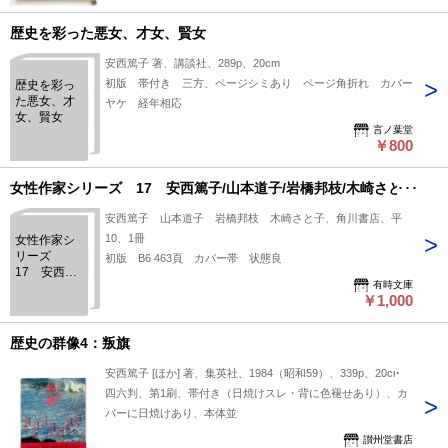
時期や出版社の特色を考えると、当時の社会や文化背景を反映
した内容かもしれません。読み手によって異なる解釈や感じ方
歴史を彩った悪女、才女、賢女
もあると思われ、安西篤子の筆致を知る手がかりとしても興味
安西篤子 著、講談社、289p、20cm
深い一冊と言えるでしょう。 状態：
初版 帯付き 三方、ページシミあり ページ角折れ カバー
歴史を彩っ
た悪女、才
ヤケ 経年相応
女、賢女
言ノ葉堂
￥800
女性作家シリーズ 17 安西篤子/山本道子/岩橋邦枝/木崎さと子
安西篤子 山本道子 岩橋邦枝 木崎さと子、角川書店、平
10、1冊
女性作家シ
リーズ
初版 B6 463頁 カバー帯 状態良
17 安西篤
有時文庫
子/山本道子/
￥1,000
岩橋邦枝/木
崎さと子
歴史の群像4：叛旗
安西篤子 [ほか] 著、集英社、1984（昭和59）、339p、20cm
四六判、第1刷、帯付き（日焼けスレ・背に色褪せあり）、カ
バーに日焼けあり、本体並
讃州堂書店