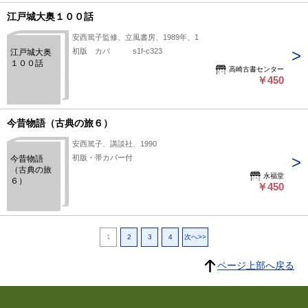
江戸城大奥１００話
安西篤子監修、立風書房、1989年、1
初版 カバ s1f-c323
江戸城大奥
１００話
高崎古書センター
￥450
今昔物語（古典の旅６）
安西篤子、講談社、1990
初版・帯カバー付
今昔物語
（古典の旅
永福堂
６）
￥450
1
2
3
4
次へ>>
ページ上部へ戻る