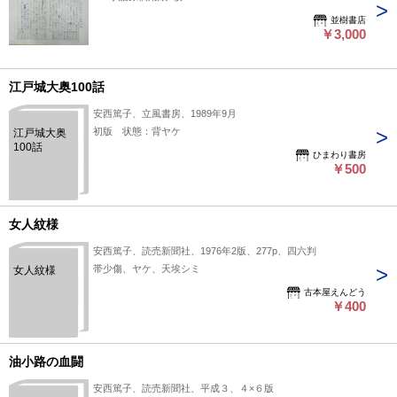
並樹書店
￥3,000
江戸城大奥100話
安西篤子、立風書房、1989年9月
初版 状態：背ヤケ
江戸城大奥
100話
ひまわり書房
￥500
女人紋様
安西篤子、読売新聞社、1976年2版、277p、四六判
帯少傷、ヤケ、天埃シミ
女人紋様
古本屋えんどう
￥400
油小路の血闘
安西篤子、読売新聞社、平成３、４×６版