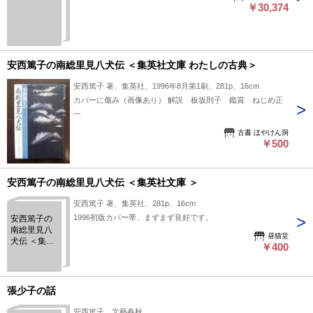
￥30,374
安西篤子の南総里見八犬伝 ＜集英社文庫 わたしの古典＞
安西篤子 著、集英社、1996年8月第1刷、281p、16cm
カバーに傷み（画像あり） 解説 板坂則子 鑑賞 ねじめ正
一
古書 ほやけん洞
￥500
安西篤子の南総里見八犬伝 ＜集英社文庫 ＞
安西篤子 著、集英社、281p、16cm
1996初版カバー帯、まずまず良好です。
安西篤子の
南総里見八
昼猫堂
犬伝 ＜集英
￥400
社文庫 ＞
張少子の話
安西篤子、文藝春秋