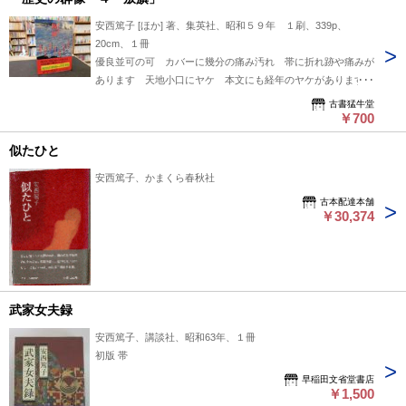
安西篤子 [ほか] 著、集英社、昭和５９年 １刷、339p、
20cm、１冊
優良並可の可 カバーに幾分の痛み汚れ 帯に折れ跡や痛みが
あります 天地小口にヤケ 本文にも経年のヤケがあります
通読には差し支えのない程度です ※厚さ約３センチあります
古書猛牛堂
￥700
似たひと
安西篤子、かまくら春秋社
古本配達本舗
￥30,374
武家女夫録
安西篤子、講談社、昭和63年、１冊
初版 帯
早稲田文省堂書店
￥1,500