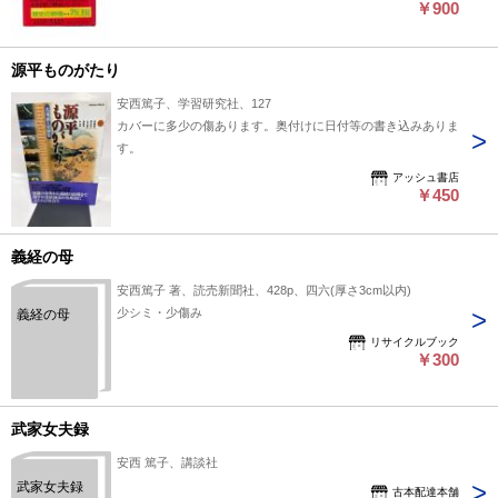
￥900
源平ものがたり
安西篤子、学習研究社、127
カバーに多少の傷あります。奥付けに日付等の書き込みありま
す。
アッシュ書店
￥450
義経の母
安西篤子 著、読売新聞社、428p、四六(厚さ3cm以内)
少シミ・少傷み
義経の母
リサイクルブック
￥300
武家女夫録
安西 篤子、講談社
武家女夫録
古本配達本舗