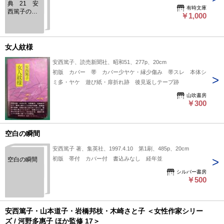
典 21 安
有時文庫
西篤子の南
￥1,000
総里見八犬
伝
女人紋様
安西篤子、読売新聞社、昭和51、277p、20cm
初版 カバー 帯 カバー少ヤケ・縁少傷み 帯スレ 本体シ
ミ多・ヤケ 遊び紙・扉折れ跡 後見返しテープ跡
山吹書房
￥300
空白の瞬間
安西篤子 著、集英社、1997.4.10 第1刷、485p、20cm
初版 帯付 カバー付 書込みなし 経年並
空白の瞬間
シルバー書房
￥500
安西篤子・山本道子・岩橋邦枝・木崎さと子 ＜女性作家シリー
ズ / 河野多惠子 ほか監修 17＞