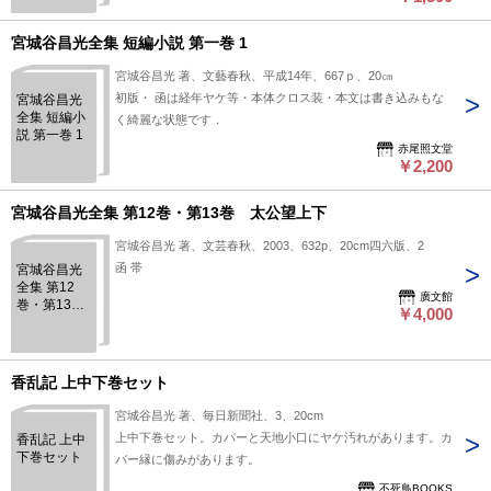
宮城谷昌光全集 短編小説 第一巻 1
宮城谷昌光 著、文藝春秋、平成14年、667ｐ、20㎝
初版・ 函は経年ヤケ等・本体クロス装・本文は書き込みもな
宮城谷昌光
全集 短編小
く綺麗な状態です．
説 第一巻 1
赤尾照文堂
￥2,200
宮城谷昌光全集 第12巻・第13巻 太公望上下
宮城谷昌光 著、文芸春秋、2003、632p、20cm四六版、2
函 帯
宮城谷昌光
全集 第12
廣文館
巻・第13
￥4,000
巻 太公望
上下
香乱記 上中下巻セット
宮城谷昌光 著、毎日新聞社、3、20cm
上中下巻セット。カバーと天地小口にヤケ汚れがあります。カ
香乱記 上中
下巻セット
バー縁に傷みがあります。
不死鳥BOOKS