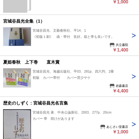
￥1,000
宮城谷昌光全集（1）
宮城谷昌光、文藝春秋社、平14、1
《初版１刷》 函・帯付 良好。箱と帯も良いです。
共立書院
￥1,400
夏姫春秋 上下巻 直木賞
宮城谷昌光、海越出版社、平03、281p、四六判、2冊
初版 カバー帯付 カバー背少ヤケ
岩森書店
￥4,400
歴史のしずく : 宮城谷昌光名言集
宮城谷昌光 著、中央公論新社、2003、277p、20cm
カバー 帯 焼けがあります
あじさい堂書店
￥1,000