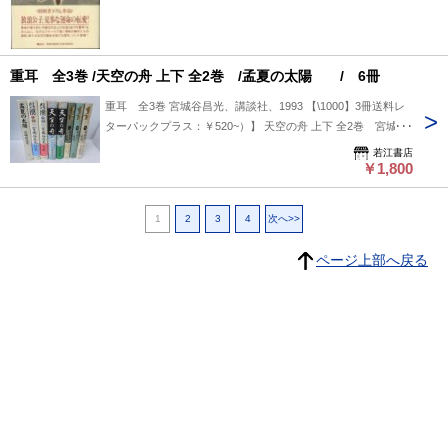
重耳 全3巻 /天空の舟 上下 全2巻 /孟夏の太陽 / 6冊
重耳 全3巻 宮城谷昌光、講談社、1993 【\1000】3冊送料レ
ターパックプラス：￥520~）】 天空の舟 上下 全2巻 宮城谷
昌光文藝春秋 平成12年 【\1500】 (送料クリックポスト：
若江書店
￥185~)】 孟夏の太陽 宮城谷 昌光 | 1991 【\700】(送料
￥1,800
クリックポスト：￥185~) 8冊送料はゆうパック60（㎝） で
す。 【写真 呉漢全2巻揃 は売り切れ】
1
2
3
4
次へ>>
ページ上部へ戻る
プライバシーポリシー
よくある質問
特定商取引に関する法律に基づく表記