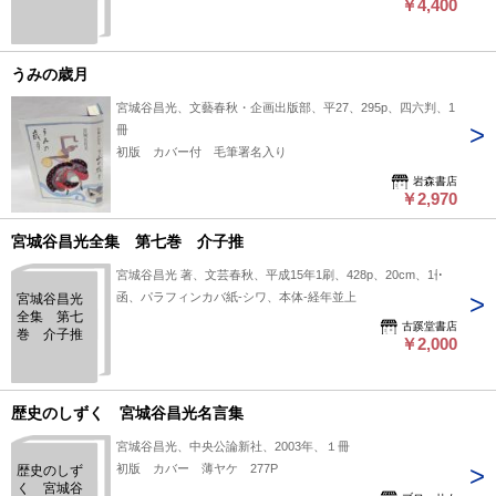
￥4,400
うみの歳月
宮城谷昌光、文藝春秋・企画出版部、平27、295p、四六判、1
冊
初版 カバー付 毛筆署名入り
岩森書店
￥2,970
宮城谷昌光全集 第七巻 介子推
宮城谷昌光 著、文芸春秋、平成15年1刷、428p、20cm、1冊
函、パラフィンカバ紙-シワ、本体-経年並上
宮城谷昌光
全集 第七
古蹊堂書店
巻 介子推
￥2,000
歴史のしずく 宮城谷昌光名言集
宮城谷昌光、中央公論新社、2003年、１冊
初版 カバー 薄ヤケ 277P
歴史のしず
く 宮城谷