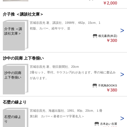
￥2,000
介子推 ＜講談社文庫＞
宮城谷昌光 著、講談社、1998年、482p、15cm、1
初版、カバー、経年ヤケ、並
介子推 ＜講
談社文庫＞
根元書房(本店)
￥300
沙中の回廊 上下巻揃い
宮城谷昌光 著、朝日新聞社、20cm
2冊セット。帯付。ヤケスレ汚れがあります。帯の袖に書込み
沙中の回廊
上下巻揃い
があります。
不死鳥BOOKS
￥380
石壁の線より
宮城谷昌光、海越出版社、1991、80p、20cm、１冊
第1刷 カバー＜著者ローマ字署名入＞
石壁の線よ
り
古本あい古屋