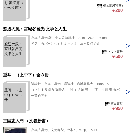
し 黄河篇 ＜
根元書房(本店)
中公文庫＞
￥200
窓辺の風：宮城谷昌光 文学と人生
宮城谷昌光 著、中央公論新社、2015、282p、20cm
初版 カバーに少すれあります 本文良好です
窓辺の風：
宮城谷昌光
トマト書房
文学と人生
￥500
重耳 （上中下）全３冊
講談社 宮城谷昌光、講談社 宮城谷昌光、1996、3
（上）１５刷 見返書込 （中）３刷 帯 （下）１刷 帯 カバ
重耳 （上
中下）全３
ー背色アセ
冊
吉田書店
￥950
三国志入門 ＜文春新書＞
宮城谷昌光、文芸春秋、令和3、307p、18cm