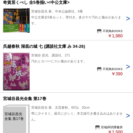
奇貨居くべし 全5巻揃い<中公文庫>
宮城谷昌光 著、中央公論新社、5冊
中公文庫全5巻セット。帯付き。多少ヤケ汚れと傷みがありま
す。
不死鳥BOOKS
￥1,980
呉越春秋 湖底の城 七 (講談社文庫 み 34-26)
宮城谷 昌光、講談社、271
汚れとカバーにスレ傷みがあります。
不死鳥BOOKS
￥390
宮城谷昌光全集 第17巻
宮城谷昌光 著、文芸春秋、657p、20cm
帯に少イタミ。函天に少シミ。本文線引き書き込みはありませ
宮城谷昌光
全集 第17巻
ん。
宮城)阿武隈書房
￥1,500