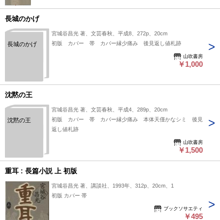
長城のかげ
宮城谷昌光 著、文芸春秋、平成8、272p、20cm
初版 カバー 帯 カバー縁少痛み 後見返し値札跡
長城のかげ
山吹書房
￥1,000
沈黙の王
宮城谷昌光 著、文芸春秋、平成4、289p、20cm
初版 カバー 帯 カバー縁少痛み 本体天僅かなシミ 後見
沈黙の王
返し値札跡
山吹書房
￥1,500
重耳 : 長篇小説 上 初版
宮城谷昌光 著、講談社、1993年、312p、20cm、1
初版 カバー 帯
ブックソサエティ
￥495