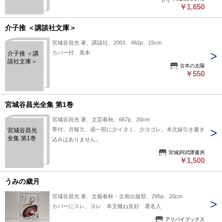
￥1,650
介子推 ＜講談社文庫＞
宮城谷昌光 著、講談社、2003、482p、15cm
カバー付 美本
介子推 ＜講
談社文庫＞
古本の太陽
￥550
宮城谷昌光全集 第1巻
宮城谷昌光 著、文芸春秋、667p、20cm
帯付。月報欠。函一部に少イタミ、少ヨゴレ。本文線引き書き
宮城谷昌光
全集 第1巻
込みはありません。
宮城)阿武隈書房
￥1,500
うみの歳月
宮城谷昌光 著、文藝春秋・企画出版部、295p、20cm
カバーにスレ、ヨレ 本文概ね良好 署名入
アリバイブックス