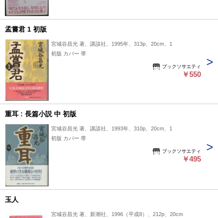
孟嘗君 1 初版
宮城谷昌光 著、講談社、1995年、313p、20cm、1
初版 カバー 帯
ブックソサエティ
￥550
重耳 : 長篇小説 中 初版
宮城谷昌光 著、講談社、1993年、310p、20cm、1
初版 カバー 帯
ブックソサエティ
￥495
玉人
宮城谷昌光 著、新潮社、1996（平成8）、212p、20cm