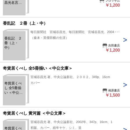
ブロッサム
昌光名言
￥1,200
集
香乱記 ２冊（上・中）
毎日新聞社 宮城谷昌光、毎日新聞社 宮城谷昌光、2004、2
（秦末・英傑田横の生涯）
香乱記 ２
冊（上・
吉田書店
中）
￥1,200
奇貨居くべし 全5冊揃い ＜中公文庫＞
宮城谷昌光 著、中央公論新社、２００２、349p、16cm
カバー
奇貨居くべ
し 全5冊揃
相原書店
い ＜中公文
￥1,500
庫＞
奇貨居くべし 黄河篇 ＜中公文庫＞
宮城谷昌光 著、中央公論新社、2002年、347p、16cm、1
初版、カバー、経年ヤケ、シミ、並
奇貨居くべ