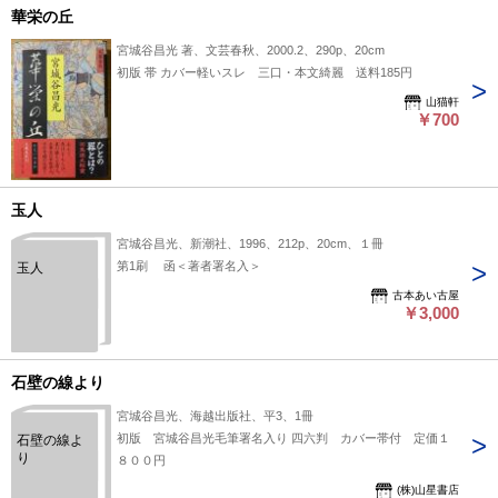
華栄の丘
宮城谷昌光 著、文芸春秋、2000.2、290p、20cm
初版 帯 カバー軽いスレ 三口・本文綺麗 送料185円
山猫軒
￥700
玉人
宮城谷昌光、新潮社、1996、212p、20cm、１冊
第1刷 函＜著者署名入＞
玉人
古本あい古屋
￥3,000
石壁の線より
宮城谷昌光、海越出版社、平3、1冊
初版 宮城谷昌光毛筆署名入り 四六判 カバー帯付 定価１
石壁の線よ
り
８００円
(株)山星書店