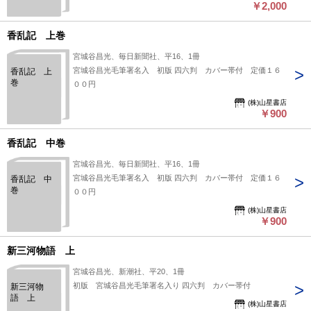
￥2,000
香乱記 上巻
宮城谷昌光、毎日新聞社、平16、1冊
宮城谷昌光毛筆署名入 初版 四六判 カバー帯付 定価１６
香乱記 上
巻
００円
(株)山星書店
￥900
香乱記 中巻
宮城谷昌光、毎日新聞社、平16、1冊
宮城谷昌光毛筆署名入 初版 四六判 カバー帯付 定価１６
香乱記 中
巻
００円
(株)山星書店
￥900
新三河物語 上
宮城谷昌光、新潮社、平20、1冊
初版 宮城谷昌光毛筆署名入り 四六判 カバー帯付
新三河物
語 上
(株)山星書店