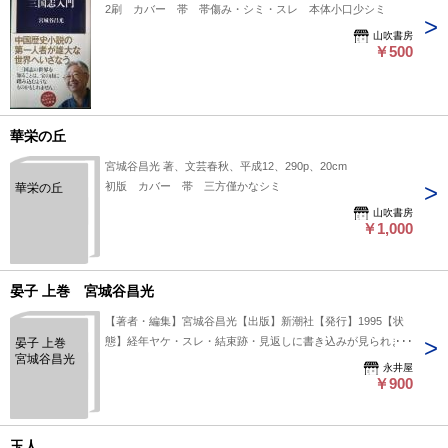
2刷 カバー 帯 帯傷み・シミ・スレ 本体小口少シミ
山吹書房
￥500
華栄の丘
宮城谷昌光 著、文芸春秋、平成12、290p、20cm
初版 カバー 帯 三方僅かなシミ
華栄の丘
山吹書房
￥1,000
晏子 上巻 宮城谷昌光
【著者・編集】宮城谷昌光【出版】新潮社【発行】1995【状
態】経年ヤケ・スレ・結束跡・見返しに書き込みが見られま
晏子 上巻
宮城谷昌光
す。
永井屋
￥900
玉人