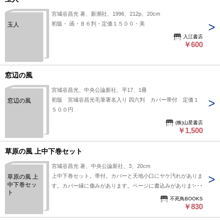
宮城谷昌光 著、新潮社、1996、212p、20cm
初版・ 函・Ｂ６判・定価１５００・美
玉人
入江書店
￥600
窓辺の風
宮城谷昌光、中央公論新社、平17、1冊
初版 宮城谷昌光毛筆署名入り 四六判 カバー帯付 定価１
窓辺の風
５００円
(株)山星書店
￥1,500
草原の風 上中下巻セット
宮城谷昌光 著、中央公論新社、3、20cm
上中下巻セット。帯付。カバーと天地小口にヤケ汚れがありま
草原の風 上
中下巻セッ
す。カバー縁に傷みがあります。ページに書込みがあります。
ト
不死鳥BOOKS
￥830