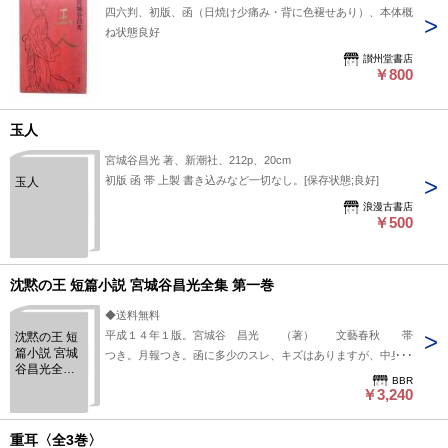
四六判、初版、函（日焼け少痛み・背に色褪せあり）、本体概
ね状態良好
讃州堂書店
￥800
玉人
宮城谷昌光 著、新潮社、212p、20cm
初版 函 帯 上製 書き込みなど一切なし。[保存状態;良好]
玉人
浪漫古書店
￥500
沈黙の王 短篇小説 宮城谷昌光全集 第一巻
◆送料無料
平成１４年１版。宮城谷 昌光 （著） 文藝春秋 帯
沈黙の王 短
篇小説 宮城
つき。月報つき。函に多少のスレ、キズはありますが、中身状
谷昌光全集
態は並です。
BBR
第一巻
￥3,240
重耳〈全3巻〉