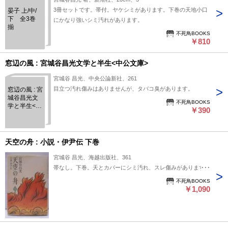
3冊セットです。帯付。ヤケシミがあります。下巻の天地小口
晏子 上/中/
下 全3巻
にかなり強いシミ汚れがあります。
揃
不死鳥BOOKS
￥810
窓辺の風 : 宮城谷昌光文学と半生<中公文庫>
宮城谷 昌光、中央公論新社、261
目立つ汚れ傷みはありませんが、タバコ臭があります。
窓辺の風 : 宮
城谷昌光文
不死鳥BOOKS
学と半生<中
￥390
公文庫>
天空の舟 : 小説・伊尹伝 下巻
宮城谷 昌光、海越出版社、361
帯なし。下巻。天とカバーにシミ汚れ、スレ傷みがあります。
不死鳥BOOKS
￥1,090