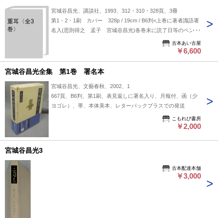
宮城谷昌光、講談社、1993、312・310・328頁、3冊
第1・2・1刷 カバー 328p / 19cm / B6判<上巻に著者識語署
重耳〈全3
巻〉
名入(思則得之 孟子 宮城谷昌光)各巻末に読了日等のペン書
込有>
古本あい古屋
￥6,600
宮城谷昌光全集 第1巻 署名本
宮城谷昌光、文藝春秋、2002、1
667頁、B6判、第1刷、表見返しに署名入り、月報付、函（少
ヨゴレ）、帯、本体美本、レターパックプラスでの発送
こもれび書房
￥2,000
宮城谷昌光3
古本配達本舗
￥3,000