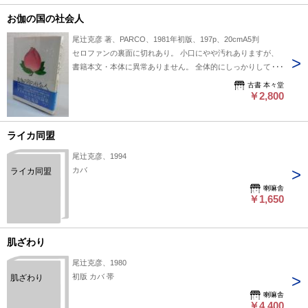
お伽の国の社会人
尾辻克彦 著、PARCO、1981年初版、197p、20cmA5判
セロファンの裏面に切れあり。 小口にやや汚れありますが、
書籍本文・本体に異常ありません。 全体的にしっかりしてお
り、通読に支障ない状態です。 発送方法：②ゆうメール 下記
古書 本々堂
の送料表、または価格表記の隣にある送料欄をご参照くださ
￥2,800
い。 在庫検索用ワード：本々堂文学小説関係
ライカ同盟
尾辻克彦、1994
カバ
ライカ同盟
喇嘛舎
￥1,650
肌ざわり
尾辻克彦、1980
初版 カバ 帯
肌ざわり
喇嘛舎
￥4,400