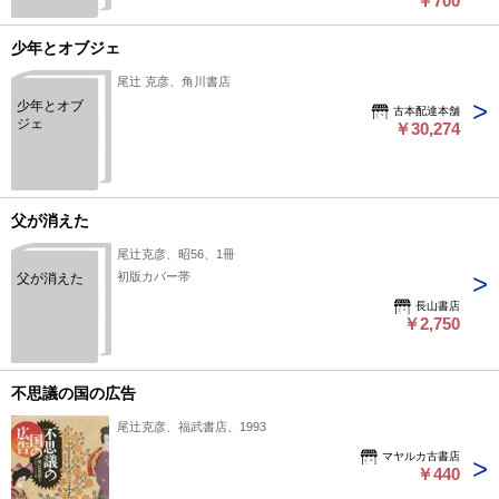
￥700
少年とオブジェ
尾辻 克彦、角川書店
少年とオブ
古本配達本舗
ジェ
￥30,274
父が消えた
尾辻克彦、昭56、1冊
初版カバー帯
父が消えた
長山書店
￥2,750
不思議の国の広告
尾辻克彦、福武書店、1993
マヤルカ古書店
￥440