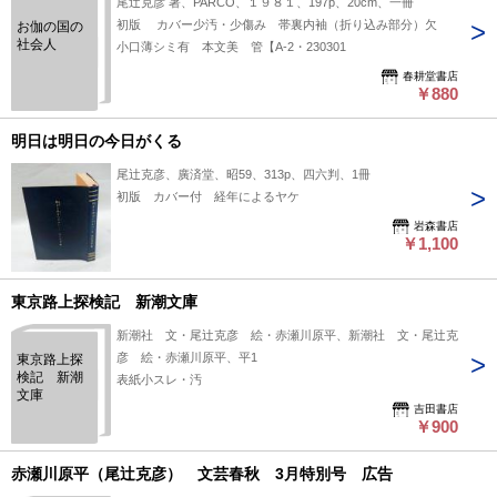
尾辻克彦 著、PARCO、１９８１、197p、20cm、一冊
初版 カバー少汚・少傷み 帯裏内袖（折り込み部分）欠
お伽の国の
社会人
小口薄シミ有 本文美 管【A-2・230301
春耕堂書店
￥880
明日は明日の今日がくる
尾辻克彦、廣済堂、昭59、313p、四六判、1冊
初版 カバー付 経年によるヤケ
岩森書店
￥1,100
東京路上探検記 新潮文庫
新潮社 文・尾辻克彦 絵・赤瀬川原平、新潮社 文・尾辻克
彦 絵・赤瀬川原平、平1
東京路上探
検記 新潮
表紙小スレ・汚
文庫
吉田書店
￥900
赤瀬川原平（尾辻克彦） 文芸春秋 3月特別号 広告