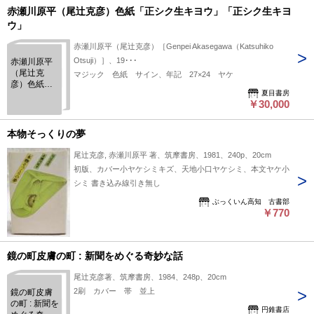
辻克彦名義
赤瀬川原平（尾辻克彦）色紙「正シク生キヨウ」「正シク生キヨ
献呈署名・
ウ」
日付入）
赤瀬川原平（尾辻克彦）［Genpei Akasegawa（Katsuhiko
Otsuji）］、19･･･
赤瀬川原平
（尾辻克
マジック 色紙 サイン、年記 27×24 ヤケ
彦）色紙
夏目書房
「正シク生
￥30,000
キヨウ」
「正シク生
キヨウ」
本物そっくりの夢
尾辻克彦, 赤瀬川原平 著、筑摩書房、1981、240p、20cm
初版、カバー小ヤケシミキズ、天地小口ヤケシミ、本文ヤケ小
シミ 書き込み線引き無し
ぶっくいん高知 古書部
￥770
鏡の町皮膚の町 : 新聞をめぐる奇妙な話
尾辻克彦著、筑摩書房、1984、248p、20cm
2刷 カバー 帯 並上
鏡の町皮膚
の町 : 新聞を
円錐書店