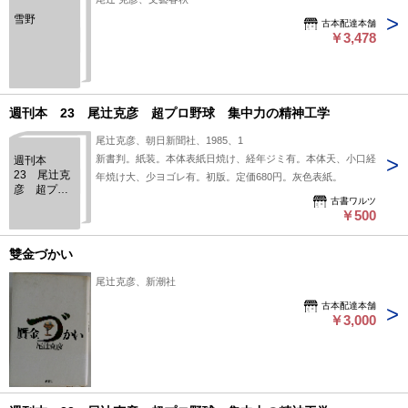
雪野
古本配達本舗
￥3,478
週刊本 23 尾辻克彦 超プロ野球 集中力の精神工学
尾辻克彦、朝日新聞社、1985、1
新書判。紙装。本体表紙日焼け、経年ジミ有。本体天、小口経
週刊本
23 尾辻克
年焼け大、少ヨゴレ有。初版。定価680円。灰色表紙。
彦 超プロ
古書ワルツ
野球 集中
￥500
力の精神工
学
雙金づかい
尾辻克彦、新潮社
古本配達本舗
￥3,000