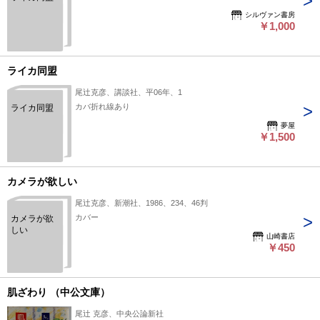
シルヴァン書房
￥1,000
ライカ同盟
尾辻克彦、講談社、平06年、1
カバ折れ線あり
ライカ同盟
夢屋
￥1,500
カメラが欲しい
尾辻克彦、新潮社、1986、234、46判
カバー
カメラが欲
しい
山崎書店
￥450
肌ざわり （中公文庫）
尾辻 克彦、中央公論新社