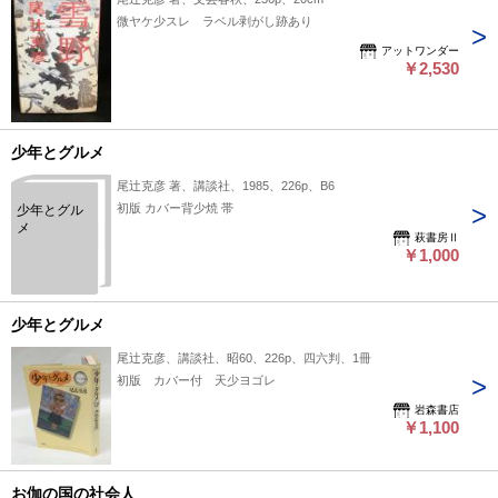
微ヤケ少スレ ラベル剥がし跡あり
アットワンダー
￥2,530
少年とグルメ
尾辻克彦 著、講談社、1985、226p、B6
初版 カバー背少焼 帯
少年とグル
メ
萩書房Ⅱ
￥1,000
少年とグルメ
尾辻克彦、講談社、昭60、226p、四六判、1冊
初版 カバー付 天少ヨゴレ
岩森書店
￥1,100
お伽の国の社会人