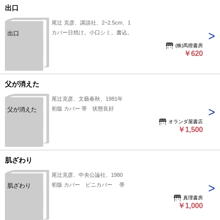
出口
尾辻 克彦、講談社、2~2.5cm、1
カバー日焼け。小口シミ。書込。
出口
(株)馬燈書房
￥620
父が消えた
尾辻克彦、文藝春秋、1981年
初版 カバー 帯 状態良好
父が消えた
オランダ屋書店
￥1,500
肌ざわり
尾辻克彦、中央公論社、1980
初版 カバー ビニカバー 帯
肌ざわり
真理書房
￥1,000