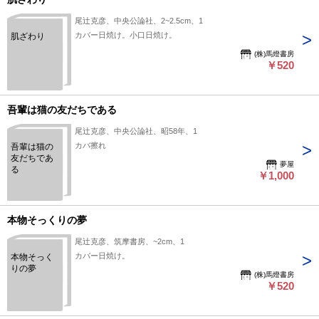
尾辻克彦、中央公論社、2~2.5cm、1
カバー日焼け。小口日焼け。
肌ざわり
(株)馬燈書房
￥520
吾輩は猫の友だちである
尾辻克彦、中央公論社、昭58年、1
カバ擦れ
吾輩は猫の
友だちであ
夢屋
る
￥1,000
本物そっくりの夢
尾辻克彦、筑摩書房、~2cm、1
カバー日焼け。
本物そっく
りの夢
(株)馬燈書房
￥520