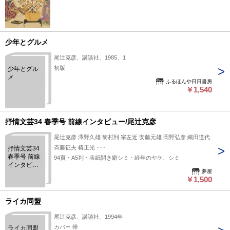
少年とグルメ
尾辻克彦、講談社、1985、1
初版
少年とグル
メ
ふるほんや日日書房
￥1,540
抒情文芸34 春季号 前線インタビュー/尾辻克彦
尾辻克彦 澤野久雄 菊村到 宗左近 安藤元雄 岡野弘彦 織田道代
斉藤征夫 椿正光 ･･･
抒情文芸34
春季号 前線
94頁・A5判・表紙開き癖シミ・経年のヤケ、シミ
インタビュ
夢屋
ー/尾辻克彦
￥1,500
ライカ同盟
尾辻克彦、講談社、1994年
カバー 帯
ライカ同盟