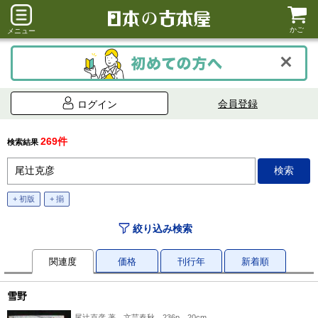
かご
メニュー
会員登録
ログイン
269件
検索結果
+ 初版
+ 揃
絞り込み検索
関連度
価格
刊行年
新着順
雪野
尾辻克彦 著、文芸春秋、236p、20cm