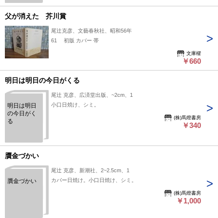
父が消えた 芥川賞
尾辻克彦、文藝春秋社、昭和56年
61 初版 カバー 帯
文庫櫂
￥660
明日は明日の今日がくる
尾辻 克彦、広済堂出版、~2cm、1
小口日焼け、シミ。
明日は明日
の今日がく
(株)馬燈書房
る
￥340
贋金づかい
尾辻 克彦、新潮社、2~2.5cm、1
カバー日焼け。小口日焼け、シミ。
贋金づかい
(株)馬燈書房
￥1,000