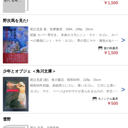
めぐる奇妙
￥1,500
な話
野次馬を見た!
尾辻克彦 著、筑摩書房、1984、248p、20cm
初版 カバー 帯付き。 本体の３方にシミ・ヤケ・ヨゴレ、カバ
ーの裏側にシミ・ヤケ・ヨゴレ、帯の背にヤケ・褪色がありま
す。 糸井重里の序文。 装丁：榎本了壱、装画：島田勲、カッ
麦の秋書房
ト：赤瀬川原平
￥1,500
少年とオブジェ ＜角川文庫＞
尾辻克彦 [著]、角川書店、昭和56年、228p、15cm
昭和56年初版。表紙周りにスレ、薄いヨゴレ。 三方にも薄い
ヨゴレ、ヤケ。 ページはややヤケが見られるものの、本文の
通読には問題ありません。
モノンクル書房
￥500
雪野
尾辻 克彦、文藝春秋