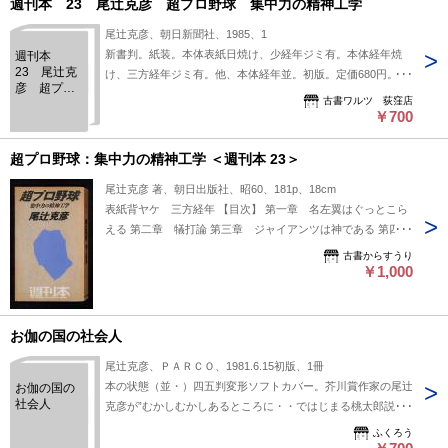
週刊本 23 尾辻克彦 超プロ野球 集中力の精神工学
尾辻克彦、朝日新聞社、1985、1
新書判。紙装。本体表紙日焼け、少経年ジミ有。本体経年焼
週刊本
23 尾辻克
け、三方経年ジミ有。他、本体経年並。初版。定価680円。灰
彦 超プロ
色表紙。
古書ワルツ 荻窪店
野球 集中
￥700
力の精神工
学
超プロ野球：集中力の精神工学 ＜週刊本 23＞
尾辻克彦 著、朝日出版社、昭60、181p、18cm
表紙背ヤケ 三方経年 【目次】 第一章 名左翼はぐっとこら
える 第二章 犠打論 第三章 ジャイアンツは神である 第四
章 視線のテクノロジー 裸眼によるステレオ写真館
古書からすうり
￥1,000
お伽の国の社会人
尾辻克彦、ＰＡＲＣＯ、1981.6.15初版、1冊
本の状態（並・）四五判変形ソフトカバー。芥川賞作家の尾辻
お伽の国の
社会人
克彦が”むかしむかしあるところに・・ではじまる桃太郎説話
の
ふくろう