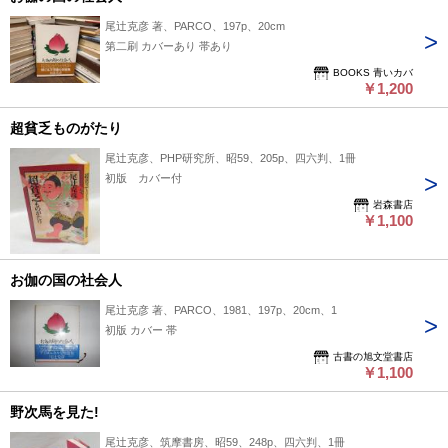
尾辻克彦 著、PARCO、197p、20cm
第二刷 カバーあり 帯あり
BOOKS 青いカバ
￥1,200
超貧乏ものがたり
尾辻克彦、PHP研究所、昭59、205p、四六判、1冊
初版 カバー付
岩森書店
￥1,100
お伽の国の社会人
尾辻克彦 著、PARCO、1981、197p、20cm、1
初版 カバー 帯
古書の旭文堂書店
￥1,100
野次馬を見た!
尾辻克彦、筑摩書房、昭59、248p、四六判、1冊