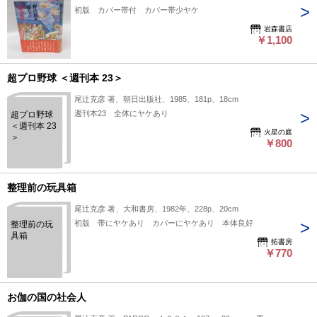
初版 カバー帯付 カバー帯少ヤケ
岩森書店
￥1,100
超プロ野球 ＜週刊本 23＞
尾辻克彦 著、朝日出版社、1985、181p、18cm
週刊本23 全体にヤケあり
超プロ野球
＜週刊本 23
火星の庭
＞
￥800
整理前の玩具箱
尾辻克彦 著、大和書房、1982年、228p、20cm
初版 帯にヤケあり カバーにヤケあり 本体良好
整理前の玩
具箱
拓書房
￥770
お伽の国の社会人