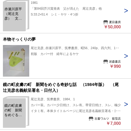
1981
「第84回芥川賞発表 父が消えた 尾辻克彦」他
赤瀬川原平
（尾辻克
S:33.2×51.4 シミ・ヤケ・4つ折
彦） 文芸
夏目書房
春秋 3月特
￥50,000
別号 広告
本物そっくりの夢
尾辻克彦, 赤瀬川原平、筑摩書房、昭56、240p、四六判、1冊
初版 カバー付 経年によるヤケ
岩森書店
￥990
鏡の町皮膚の町 新聞をめぐる奇妙な話 （1984年版） （尾
辻克彦名義献呈署名・日付入）
尾辻克彦、筑摩書房、1984、1
カバー装。カバー少日焼け、スレ有。帯背日焼け、スレ、極少
鏡の町皮膚
の町 新聞
イタミ有。本体タイトルページに尾辻克彦名義献呈署名・日付
をめぐる奇
入。本体天経年ジミ、小口・地少経年ジミ有。2刷。定価1500
古書ワルツ 荻窪店
妙な話
円。白色カバー。
￥7,000
（1984年
版） （尾