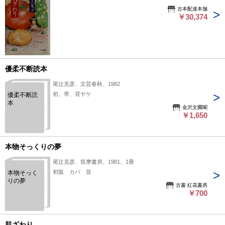
古本配達本舗
￥30,374
優柔不断読本
尾辻克彦、文芸春秋、1982
初、帯、背ヤケ
優柔不断読
本
金沢文圃閣
￥1,650
本物そっくりの夢
尾辻克彦、筑摩書房、1981、1冊
初版 カバ 並
本物そっく
りの夢
古書 紅花書房
￥700
肌ざわり