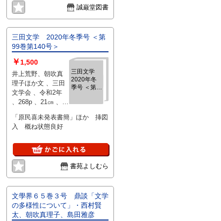
誠巌堂図書
三田文学 2020年冬季号 ＜第
99巻第140号＞
￥
1,500
三田文学
井上荒野、朝吹真
2020年冬
理子ほか文 、三田
季号 ＜第
文学会 、令和2年
99巻第140
、268p 、21㎝ 、１
号＞
冊
「原民喜未発表書簡」ほか 挿図
入 概ね状態良好
書苑よしむら
文學界６５巻３号 鼎談「文学
の多様性について」・西村賢
太、朝吹真理子、島田雅彦