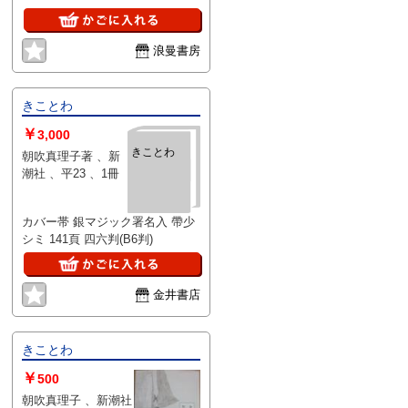
浪曼書房
きことわ
￥
3,000
きことわ
朝吹真理子著 、新
潮社 、平23 、1冊
カバー帯 銀マジック署名入 帶少
シミ 141頁 四六判(B6判)
金井書店
きことわ
￥
500
朝吹真理子 、新潮社