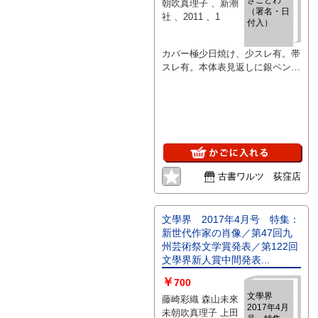
朝吹真理子 、新潮
（署名・日
社 、2011 、1
付入）
カバー極少日焼け、少スレ有。帯
スレ有。本体表見返しに銀ペン署
名・日付（2011/6/7）入。本体良
好。4刷。定価1200円+税。白色
カバー。薄本。（単行本版）。
古書ワルツ 荻窪店
文學界 2017年4月号 特集：
新世代作家の肖像／第47回九
州芸術祭文学賞発表／第122回
文學界新人賞中間発表...
￥
700
文學界
藤崎彩織 森山未來
2017年4月
未朝吹真理子 上田