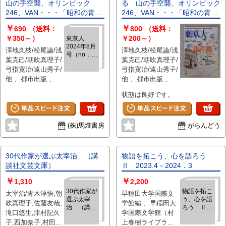
山の手空襲、オリンピック
る 山の手空襲、オリンピック
246、VAN・・・「昭和の青
246、VAN・・・「昭和の青
山」を語り継ぐ。
山」を語り継ぐ。
￥
￥
690
（送料：
800
（送料：
￥350～）
￥200～）
東京人
2024年8月
澤地久枝/松尾論/浅
澤地久枝/松尾論/浅
号（no．
葉克己/朝吹真理子/
葉克己/朝吹真理子/
482）●特
弓指寛治/遠山秀子/
弓指寛治/遠山秀子/
集：北青
他 、都市出版 、
山 青山通
他 、都市出版 、
りには近代
~2cm 、1
145p 、26cm
状態は良好です。
史がつまっ
ている 山
の手空襲、
オリンピッ
(株)馬燈書房
がらんどう
ク246、
VAN・・・
「昭和の青
山」を語り
30代作家が選ぶ太宰治 （講
物語を拓こう、心を語ろう
継ぐ。
談社文芸文庫）
Ⅱ 2023.4－2024．3
￥
￥
1,310
2,200
30代作家が
物語を拓こ
太宰治/青木淳悟,朝
早稲田大学国際文
選ぶ太宰
う、心を語
吹真理子,佐藤友哉,
学館編 、早稲田大
治 （講談
ろう Ⅱ
滝口悠生,津村記久
学国際文学館（村
社文芸文
2023.4－
子,西加奈子,村田沙
上春樹ライブラリ
庫）
2024．3