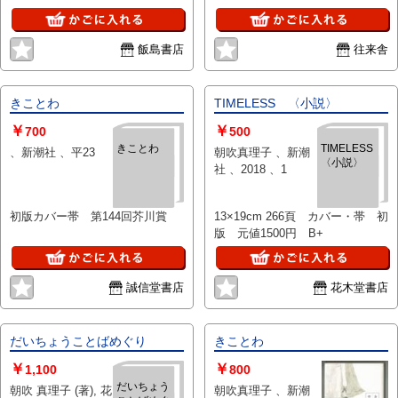
飯島書店
往来舎
きことわ
TIMELESS 〈小説〉
￥
￥
700
500
きことわ
TIMELESS
、新潮社 、平23
朝吹真理子 、新潮
〈小説〉
社 、2018 、1
初版カバー帯 第144回芥川賞
13×19cm 266頁 カバー・帯 初
版 元値1500円 B+
誠信堂書店
花木堂書店
だいちょうことばめぐり
きことわ
￥
￥
1,100
800
だいちょう
朝吹 真理子 (著), 花
朝吹真理子 、新潮