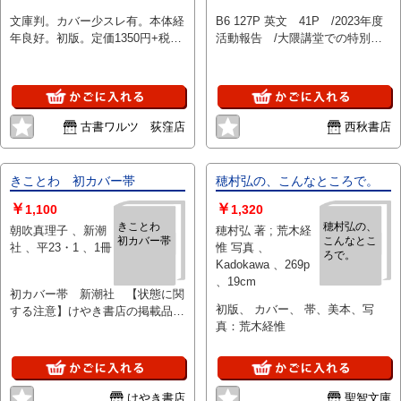
耶香（選） 、講談
ー） 、2024年 、1
文庫判。カバー少スレ有。本体経
B6 127P 英文 41P /2023年度
社 、2016 、1
冊
年良好。初版。定価1350円+税。
活動報告 /大隈講堂での特別イ
水色/白色カバー。
ベント：村上春樹×川上未映子
他 /作家に会おう：朝吹真理
子・知念実希人・又吉直樹・小川
js8ej1/55193-.jpg?
洋子 /公開セミナー /他
古書ワルツ 荻窪店
西秋書店
きことわ 初カバー帯
穂村弘の、こんなところで。
￥
￥
1,100
1,320
きことわ
穂村弘の、
朝吹真理子 、新潮
穂村弘 著 ; 荒木経
初カバー帯
こんなとこ
社 、平23・1 、1冊
惟 写真 、
ろで。
Kadokawa 、269p
、19cm
初カバー帯 新潮社 【状態に関
初版、 カバー、 帯、美本、写
する注意】けやき書店の掲載品は
真：荒木経惟
全て、状態に関わらず「中古品
（並）」と表示されています。
「日本の古本屋」は６段階の「状
態」表記が必須となりましたが、
当店の扱う商品の特質上、状態の
けやき書店
聖智文庫