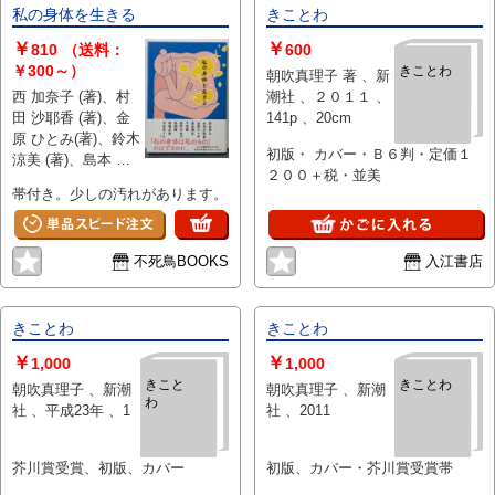
私の身体を生きる
きことわ
￥
￥
810
（送料：
600
￥300～）
きことわ
朝吹真理子 著 、新
西 加奈子 (著)、村
潮社 、２０１１ 、
田 沙耶香 (著)、金
141p 、20cm
原 ひとみ(著)、鈴木
初版・ カバー・Ｂ６判・定価１
涼美 (著)、島本 理
２００＋税・並美
生 (著)、藤野 可織
帯付き。少しの汚れがあります。
(著)、朝吹 真理子
(著)、エリイ (著)、
千早 茜(著)、山下
不死鳥BOOKS
入江書店
紘加 (著)、他 、文
藝春秋 、232
きことわ
きことわ
￥
￥
1,000
1,000
きこと
きことわ
朝吹真理子 、新潮
朝吹真理子 、新潮
わ
社 、平成23年 、1
社 、2011
芥川賞受賞、初版、カバー
初版、カバー・芥川賞受賞帯