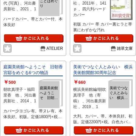
ことばめぐ
代 (写真) 、河出書
社 、2011年 、141
り
房新社 、2021 、1
ｐ 、四六判ハード
カバー
ハードカバー、帯とカバー付、本
初版 カバー 帯 カバー裏ヒラと帯
体良好
裏にわずかな汚れ
ATELIER
雑草文庫
庭園美術館へようこそ 旧朝香
美術でつなぐ人とみらい 横浜
宮邸をめぐる6つの物語
美術館開館30周年記念
￥
￥
500
660
庭園美術館
美術でつな
朝吹真理子・福田
横浜美術館編/朝吹
へようこ
ぐ人とみら
里香 他 、河出書
真理子 他（寄
そ 旧朝香
い 横浜美
房新社 、2014 、1
稿） 、河出書房新
宮邸をめぐ
術館開館30
社 、2019 、1
る6つの物
周年記念
カバー少ヨゴレ有。帯ヌレ有。本
語
大判。カバー。帯。本体良好。初
体良好。初版。定価1800円+税。
版。定価2200円+税。白色カバ
白色カバー。薄本。
ー。薄本。