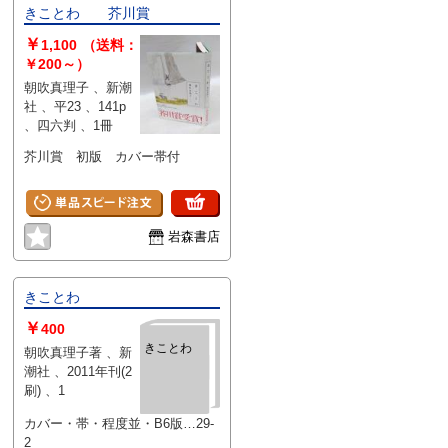
きことわ 芥川賞
￥
1,100
（送料：
￥200～）
朝吹真理子 、新潮
社 、平23 、141p
、四六判 、1冊
芥川賞 初版 カバー帯付
岩森書店
きことわ
￥
400
きことわ
朝吹真理子著 、新
潮社 、2011年刊(2
刷) 、1
カバー・帯・程度並・B6版…29-
2