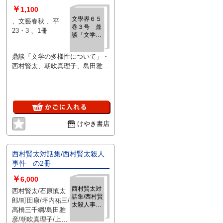
￥
1,100
文學界６５
、文藝春秋 、平
巻３号 鼎
23・3 、1冊
談「文学の
多様性につ
いて」・西
鼎談「文学の多様性について」・
村賢太、朝
西村賢太、朝吹真理子、島田雅
吹真理子、
島田雅彦
彦 文藝春秋 【状態に関する注
意】けやき書店の掲載品は全て、
状態に関わらず「中古品（並）」
と表示されています。「日本の古
本屋」は６段階の「状態」表記が
必須となりましたが、当店の扱う
けやき書店
商品の特質上、状態の簡易な区分
けは適切ではない（不可能な）
為、状態欄の「中古品（並）」と
西村賢太対話集/西村賢太殺人
いう表現は考慮にいれないで下さ
事件 の2冊
い。痛みなどの瑕疵につきまして
￥
6,000
は、解説欄等をご参考にして下さ
西村賢太対
い。状態表記の無いものは特に問
西村賢太/石原慎太
話集/西村賢
題なく良好とお考え下さい。:
郎/町田康/坪内祐三/
太殺人事
高橋三千綱/島田雅
件 の2冊
彦/朝吹真理子/上原