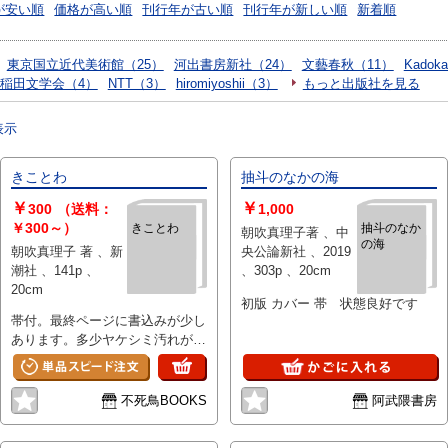
が安い順
価格が高い順
刊行年が古い順
刊行年が新しい順
新着順
東京国立近代美術館（25）
河出書房新社（24）
文藝春秋（11）
Kadok
稲田文学会（4）
NTT（3）
hiromiyoshii（3）
もっと出版社を見る
表示
きことわ
抽斗のなかの海
￥
￥
300
（送料：
1,000
￥300～）
きことわ
抽斗のなか
朝吹真理子著 、中
の海
朝吹真理子 著 、新
央公論新社 、2019
潮社 、141p 、
、303p 、20cm
20cm
初版 カバー 帯 状態良好です
帯付。最終ページに書込みが少し
あります。多少ヤケシミ汚れがあ
ります。歪みが少しあります。
不死鳥BOOKS
阿武隈書房