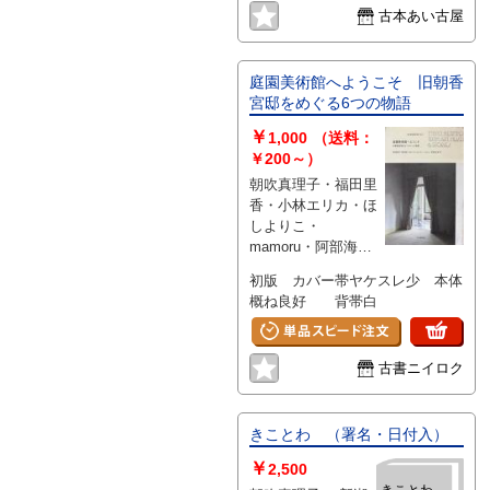
古本あい古屋
庭園美術館へようこそ 旧朝香
宮邸をめぐる6つの物語
￥
1,000
（送料：
￥200～）
朝吹真理子・福田里
香・小林エリカ・ほ
しよりこ・
mamoru・阿部海太
郎 、河出書房新社
初版 カバー帯ヤケスレ少 本体
、2014 、クリックポ
概ね良好 背帯白
スト
古書ニイロク
きことわ （署名・日付入）
￥
2,500
きことわ