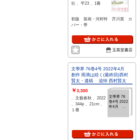
社 、平23 、1冊
初版 装画・河村怜 芥川賞 カ
バー・帯
玉英堂書店
文學界 76巻4号 2022年4月
創作 雨滴は続く(最終回)西村
賢太・遺稿 追悼 西村賢太
￥
3,300
文學界 76
、文藝春秋 、2022
巻4号 2022
、344p 、21cm 、
年4月 創
１冊
作 雨滴は続
く(最終回)
西村 賢太・
遺稿 追悼
西村賢太