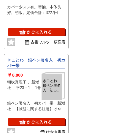
善広/高田文夫/小林
カバー少スレ有。帯揃。本体良
麻衣子 、新潮社/飛
好。初版。定価合計：3227円
鳥新社 、2012/2025
+税。白色/黒色カバー。
、2
古書ワルツ 荻窪店
きことわ 銀ペン署名入 初カ
バー帯
￥
8,800
きことわ
朝吹真理子 、新潮
銀ペン署名
社 、平23・1 、1冊
入 初カバ
ー帯
銀ペン署名入 初カバー帯 新潮
社 【状態に関する注意】けやき
書店の掲載品は全て、状態に関わ
らず「中古品（並）」と表示され
ています。「日本の古本屋」は６
段階の「状態」表記が必須となり
けやき書店