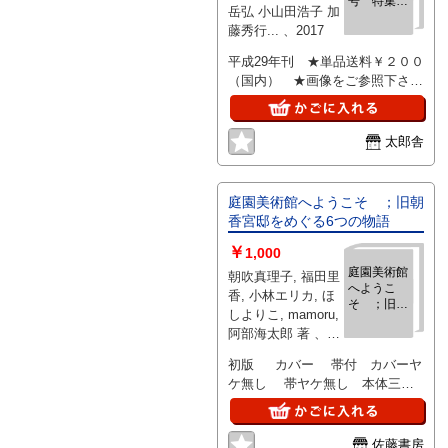
号 特集：
岳弘 小山田浩子 加
新世代作家
藤秀行... 、2017
の肖像／第
47回九州芸
平成29年刊 ★単品送料￥２００
術祭文学賞
（国内） ★画像をご参照下さい
発表／第
122回文學
⇒
界新人賞中
https://www.dropbox.com/s/q2ba79eyw
間発表...
dl=0
太郎舎
庭園美術館へようこそ ；旧朝
香宮邸をめぐる6つの物語
￥
1,000
庭園美術館
朝吹真理子, 福田里
へようこ
香, 小林エリカ, ほ
そ ；旧朝
しよりこ, mamoru,
香宮邸をめ
阿部海太郎 著 、河
ぐる6つの
出書房新社 、２０
物語
初版 カバー 帯付 カバーヤ
１４年１１月 、
ケ無し 帯ヤケ無し 本体三方
119p 、20cm
ヤケ無し 線引き無し 書き込み
無し 保存状態良好の美本で
す。 庭園美術館のしつらいが好
佐藤書房