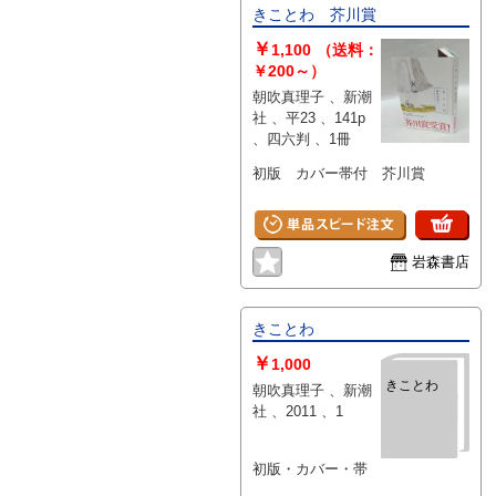
きことわ 芥川賞
￥
1,100
（送料：
￥200～）
朝吹真理子 、新潮
社 、平23 、141p
、四六判 、1冊
初版 カバー帯付 芥川賞
岩森書店
きことわ
￥
1,000
きことわ
朝吹真理子 、新潮
社 、2011 、1
初版・カバー・帯