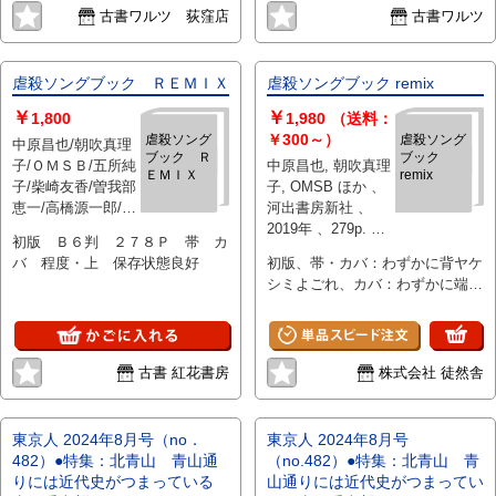
古書ワルツ 荻窪店
古書ワルツ
虐殺ソングブック ＲＥＭＩＸ
虐殺ソングブック remix
￥
￥
1,800
1,980
（送料：
￥300～）
虐殺ソング
虐殺ソング
中原昌也/朝吹真理
ブック Ｒ
ブック
子/ＯＭＳＢ/五所純
中原昌也, 朝吹真理
ＥＭＩＸ
remix
子/柴崎友香/曽我部
子, OMSB ほか 、
恵一/高橋源一郎/町
河出書房新社 、
田 康/三宅 唱ほか
2019年 、279p. 、
初版 Ｂ６判 ２７８Ｐ 帯 カ
、河出書房新社 、
19cm
バ 程度・上 保存状態良好
初版、帯・カバ：わずかに背ヤケ
2019 、1冊
シミよごれ、カバ：わずかに端ヨ
レ、書込折れなし
古書 紅花書房
株式会社 徒然舎
東京人 2024年8月号（no．
東京人 2024年8月号
482）●特集：北青山 青山通
（no.482）●特集：北青山 青
りには近代史がつまっている
山通りには近代史がつまってい