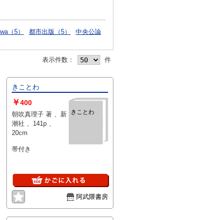
awa（5）
都市出版（5）
中央公論
表示件数：
件
きことわ
￥
400
きことわ
朝吹真理子 著 、新
潮社 、141p 、
20cm
帯付き
阿武隈書房