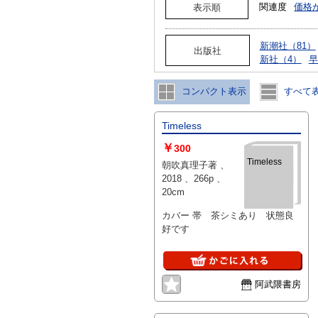
関連度
価格
表示順
新潮社（81）
出版社
新社（4）
早
コンパクト表示
すべて
Timeless
￥
300
Timeless
朝吹真理子著 、
2018 、266p 、
20cm
カバー 帯 茶シミあり 状態良
好です
阿武隈書房