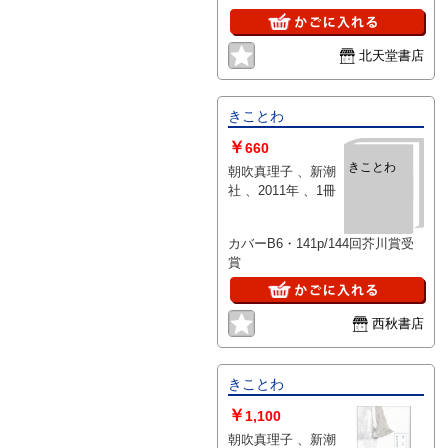
北天堂書店
きことわ
￥
660
きことわ
朝吹真理子 、新潮
社 、2011年 、1冊
カバーB6・141p/144回芥川賞受
賞
西秋書店
きことわ
￥
1,100
朝吹真理子 、新潮