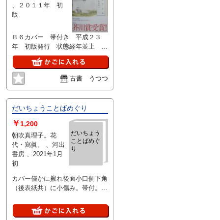
、２０１１年 初
版
Ｂ６カバー 帯付き 平成２３
年 初版発行 状態経年並上 古
書店値札はがし跡なし 芥川賞受
賞作
古書 うつつ
だいちょうことばめぐり
￥
1,200
だいちょう
朝吹真理子。花
ことばめぐ
代・寫眞。 、河出
り
書房 、2021年1月
初
カバー僅かに擦れ後面小口側下角
（後表紙共）に小傷み。帯付。本
に目立つ読み跡無