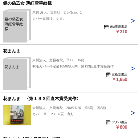
鏡の偽乙女 薄紅雪華紋様
朱川 湊人、集英社、2.5~3cm、1
カバー日焼け、シミ。
鏡の偽乙女
薄紅雪華紋
(株)馬燈書房
様
￥310
花まんま
朱川湊人、文藝春秋、平17、B6判
初版カバー帯定価1650円B6判 第133回直木賞受賞作
花まんま
三松堂書店
￥1,650
花まんま 〈第１３３回直木賞受賞作〉
朱川湊人、文藝春秋、2005/7/20 第3刷、四六版、1
カバー 帯 ２６４頁 良好
フタバ書店
￥800