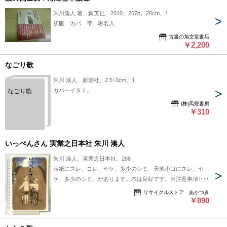
朱川湊人 著、集英社、2010、257p、20cm、1
初版 カバ 帯 署名入
古書の旭文堂書店
￥2,200
なごり歌
朱川 湊人、新潮社、2.5~3cm、1
カバーイタミ。
なごり歌
(株)馬燈書房
￥310
いっぺんさん 実業之日本社 朱川 湊人
朱川 湊人、実業之日本社、288
表紙にスレ、ヨレ、ヤケ、多少のシミ、天地小口にスレ、ヤ
ケ、多少のシミ、があります。本は良好です。※注意事項※■
商品・状態はコンディションガイドラインに基づき、判断・出
リサイクルストア あかつき
品されております。■付録等の付属品がある商品の場合、記載
￥890
されていない物は『付属なし』とご理解下さい。※