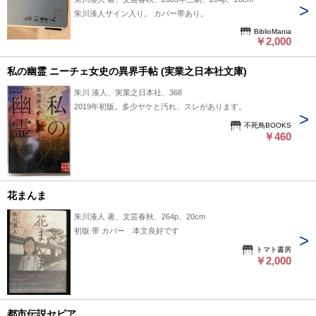
朱川湊人サイン入り。 カバー帯あり。
BiblioMania
￥2,000
私の幽霊 ニーチェ女史の異界手帖 (実業之日本社文庫)
朱川 湊人、実業之日本社、368
2019年初版。多少ヤケと汚れ、スレがあります。
不死鳥BOOKS
￥460
花まんま
朱川湊人 著、文芸春秋、264p、20cm
初版 帯 カバー 本文良好です
トマト書房
￥2,000
都市伝説セピア