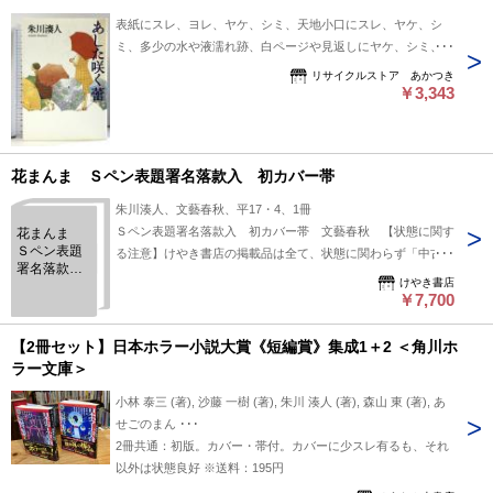
表紙にスレ、ヨレ、ヤケ、シミ、天地小口にスレ、ヤケ、シ
ミ、多少の水や液濡れ跡、白ページや見返しにヤケ、シミ、が
あります。本を読むことに支障はございません。※注意事項
リサイクルストア あかつき
※■商品・状態はコンディションガイドラインに基づき、判
￥3,343
断・出品されております。■付録等の付属品がある商品の場
合、記載されていない物は『付属なし』とご理解下さい。※
花まんま Ｓペン表題署名落款入 初カバー帯
朱川湊人、文藝春秋、平17・4、1冊
Ｓペン表題署名落款入 初カバー帯 文藝春秋 【状態に関す
花まんま
Ｓペン表題
る注意】けやき書店の掲載品は全て、状態に関わらず「中古品
署名落款
（並）」と表示されています。「日本の古本屋」は６段階の
けやき書店
入 初カバ
「状態」表記が必須となりましたが、当店の扱う商品の特質
￥7,700
ー帯
上、状態の簡易な区分けは適切ではない（不可能な）為、状態
欄の「中古品（並）」という表現は考慮にいれないで下さい。
【2冊セット】日本ホラー小説大賞《短編賞》集成1＋2 ＜角川ホ
痛みなどの瑕疵につきましては、解説欄等をご参考にして下さ
ラー文庫＞
い。状態表記の無いものは特に問題なく良好とお考え下さ
小林 泰三 (著), 沙藤 一樹 (著), 朱川 湊人 (著), 森山 東 (著), あ
い。:
せごのまん ･･･
2冊共通：初版。カバー・帯付。カバーに少スレ有るも、それ
以外は状態良好 ※送料：195円