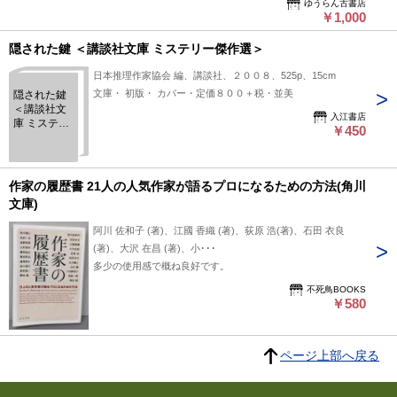
ゆうらん古書店
￥1,000
隠された鍵 ＜講談社文庫 ミステリー傑作選＞
日本推理作家協会 編、講談社、２００８、525p、15cm
文庫・ 初版・ カバー・定価８００＋税・並美
隠された鍵
＜講談社文
入江書店
庫 ミステリ
￥450
ー傑作選＞
作家の履歴書 21人の人気作家が語るプロになるための方法(角川
文庫)
阿川 佐和子 (著)、江國 香織 (著)、荻原 浩(著)、石田 衣良
(著)、大沢 在昌 (著)、小･･･
多少の使用感で概ね良好です。
不死鳥BOOKS
￥580
ページ上部へ戻る