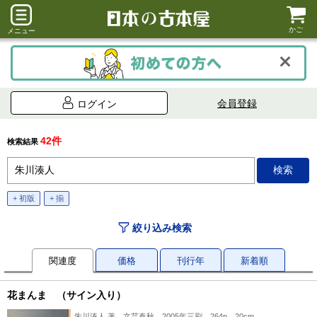
かご
メニュー
会員登録
ログイン
42件
検索結果
+ 初版
+ 揃
絞り込み検索
関連度
価格
刊行年
新着順
花まんま （サイン入り）
朱川湊人 著、文芸春秋、2005年三刷、264p、20cm