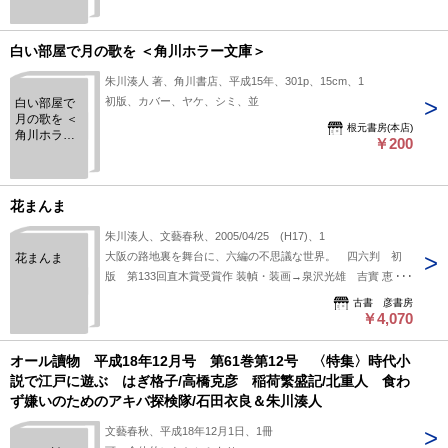
2005年 第
37巻 第42
号 好評連
白い部屋で月の歌を ＜角川ホラー文庫＞
載・連作/
［ようこ
朱川湊人 著、角川書店、平成15年、301p、15cm、1
そ、わが家
初版、カバー、ヤケ、シミ、並
白い部屋で
へ］/池井戸
月の歌を ＜
潤/［太陽の
根元書房(本店)
角川ホラー
村］/朱川湊
￥200
文庫＞
人
花まんま
朱川湊人、文藝春秋、2005/04/25 (H17)、1
大阪の路地裏を舞台に、六編の不思議な世界。 四六判 初
花まんま
版 第133回直木賞受賞作 装幀・装画→泉沢光雄 吉實 恵
264頁 カバー帯
古書 彦書房
￥4,070
オール讀物 平成18年12月号 第61巻第12号 〈特集〉時代小
説で江戸に遊ぶ はぎ格子/高橋克彦 稲荷繁盛記/北重人 食わ
ず嫌いのためのアキバ探検隊/石田衣良＆朱川湊人
文藝春秋、平成18年12月1日、1冊