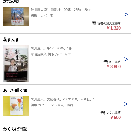
かたみ歌
朱川湊人 著、新潮社、2005、235p、20cm、1
初版 カバ 帯
古書の旭文堂書店
￥1,320
花まんま
朱川湊人、平17 2005、1冊
署名落款入 初版 カバー帯有
キヨ書店
￥8,800
あした咲く蕾
朱川湊人、文藝春秋、2009/8/30、４６版、1
初版 カバー ２５４頁 良好
フタバ書店
￥500
わくらば日記