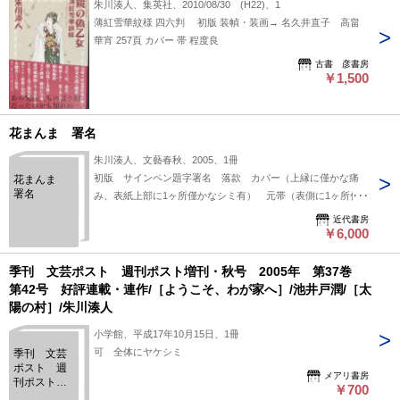
朱川湊人、集英社、2010/08/30 (H22)、1
薄紅雪華紋様 四六判 初版 装幀・装画→ 名久井直子 高畠
華宵 257頁 カバー 帯 程度良
古書 彦書房
￥1,500
花まんま 署名
朱川湊人、文藝春秋、2005、1冊
初版 サインペン題字署名 落款 カバー（上縁に僅かな痛
花まんま
署名
み、表紙上部に1ヶ所僅かなシミ有） 元帯（表側に1ヶ所僅
かなシミ有）
近代書房
￥6,000
季刊 文芸ポスト 週刊ポスト増刊・秋号 2005年 第37巻
第42号 好評連載・連作/［ようこそ、わが家へ］/池井戸潤/［太
陽の村］/朱川湊人
小学館、平成17年10月15日、1冊
可 全体にヤケシミ
季刊 文芸
ポスト 週
メアリ書房
刊ポスト増
￥700
刊・秋号