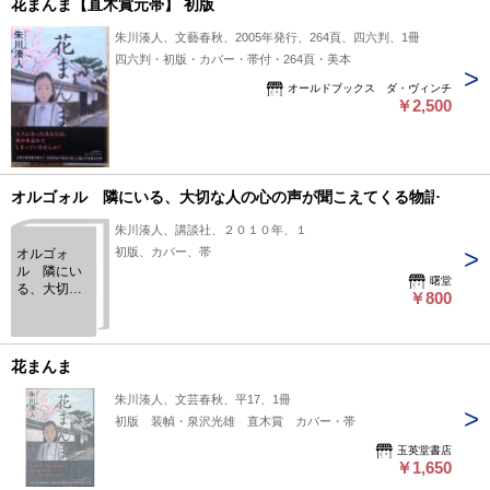
花まんま【直木賞元帯】 初版
朱川湊人、文藝春秋、2005年発行、264頁、四六判、1冊
四六判・初版・カバー・帯付・264頁・美本
オールドブックス ダ・ヴィンチ
￥2,500
オルゴォル 隣にいる、大切な人の心の声が聞こえてくる物語
朱川湊人、講談社、２０１０年、１
初版、カバー、帯
オルゴォ
ル 隣にい
曙堂
る、大切な
￥800
人の心の声
が聞こえて
くる物語
花まんま
朱川湊人、文芸春秋、平17、1冊
初版 装幀・泉沢光雄 直木賞 カバー・帯
玉英堂書店
￥1,650