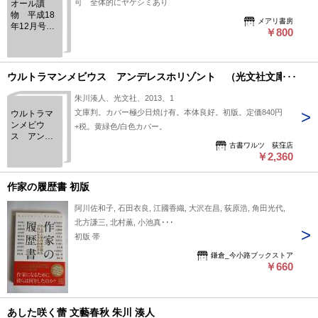
可 全体的にヤケシミあり
オール讀
物 平成18
メアリ書房
年12月号
￥800
第61巻第12
号 〈特
集〉時代小
説で江戸に
ウルトラマンメビウス アンデレスホリゾント （光文社文庫）
遊ぶ はぎ
格子/高橋克
朱川湊人、光文社、2013、1
彦 稲荷繁
文庫判。カバー極少日焼け有。本体良好。初版。定価840円
ウルトラマ
盛記/北重
ンメビウ
+税。黄緑色/白色カバー。
人 食わず
ス アンデ
嫌いのため
古書ワルツ 荻窪店
レスホリゾ
のアキバ探
￥2,360
ント （光
検隊/石田衣
文社文庫）
良＆朱川湊
人
作家の履歴書 初版
阿川佐和子, 石田衣良, 江國香織, 大沢在昌, 荻原浩, 角田光代,
北方謙三, 北村薫, 小池真･･･
初版 帯
鎌倉_今小路ブックストア
￥660
あした咲く蕾 文藝春秋 朱川 湊人