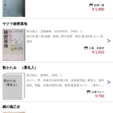
柘榴ノ國
￥1,980
サクラ秘密基地
朱川湊人、文藝春秋、2013/03/15 (H25)、1
四六判 第一刷 装幀・装画→野中深雪 新目 惠 254頁 カバ- 程
度良
古書 彦書房
￥1,010
歌かたみ （署名入）
朱川湊人、新潮社、2005、1
カバー。帯。本体天少経年焼け有。本体表見返し署名入。経年
歌かたみ
（署名入）
良好。初版。定価1400円+税。青色/黒色背カバー。（単行本
版）。
古書ワルツ
￥750
鏡の偽乙女