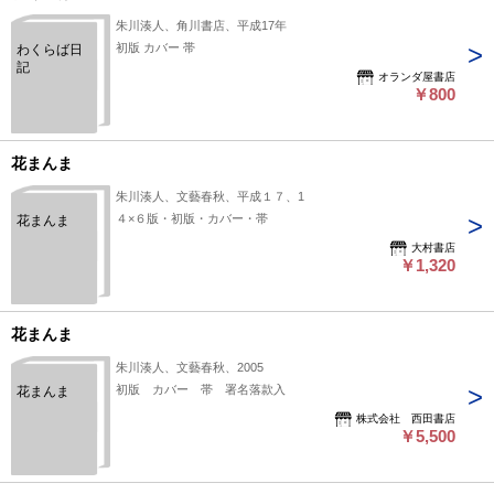
朱川湊人、角川書店、平成17年
初版 カバー 帯
わくらば日
記
オランダ屋書店
￥800
花まんま
朱川湊人、文藝春秋、平成１７、1
４×６版・初版・カバー・帯
花まんま
大村書店
￥1,320
花まんま
朱川湊人、文藝春秋、2005
初版 カバー 帯 署名落款入
花まんま
株式会社 西田書店
￥5,500