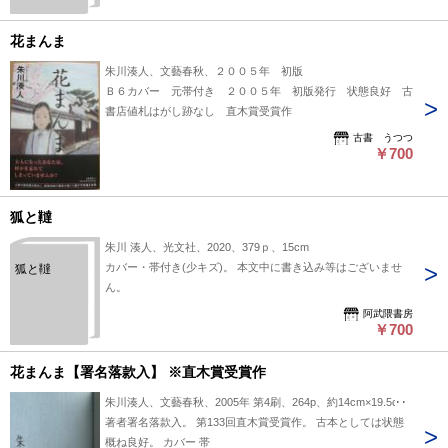
花まんま
朱川湊人、文藝春秋、２００５年 初版
Ｂ６カバー 元帯付き ２００５年 初版発行 状態良好 古
書店値札はがし跡なし 直木賞受賞作
古書 うつつ
￥700
狐と韃
朱川 湊人、光文社、2020、379ｐ、15cm
カバー・帯付き(少キズ)。 本文中に書き込み等はございませ
狐と韃
ん。
阿武隈書房
￥700
花まんま【署名落款入】 ※直木賞受賞作
朱川湊人、文藝春秋、2005年 第4刷、264p、約14cm×19.5cm
著者署名落款入。 第133回直木賞受賞作。 古本としては状態
概ね良好。 カバー 帯