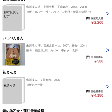
朱川湊人 著、文藝春秋、平成15年、256p、20cm
初版・カバー・帯・パラフィン紙付・綺麗な状態です
都市伝説セ
ピア
赤尾照文堂
￥2,200
いっぺんさん
朱川湊人 著、実業之日本社、2007、293p、20cm
B6判 初版第1刷 カバー・帯付き 良好
讃州堂書店
￥500
花まんま
朱川湊人、文芸春秋、2005
初版カバー帯
花まんま
三松堂書店
￥4,180
鏡の偽乙女 : 薄紅雪華紋様