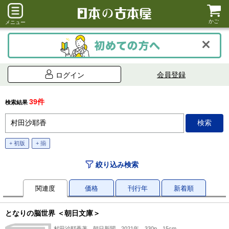
かご
メニュー
会員登録
ログイン
39件
検索結果
+ 初版
+ 揃
絞り込み検索
関連度
価格
刊行年
新着順
となりの脳世界 ＜朝日文庫＞
村田沙耶香著、朝日新聞、2021年、330p、15cm