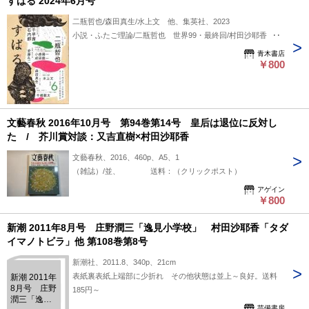
すばる 2024年6月号
二瓶哲也/森田真生/水上文 他、集英社、2023
小説・ふたご理論/二瓶哲也 世界99・最終回/村田沙耶香 他
青木書店
￥800
文藝春秋 2016年10月号 第94巻第14号 皇后は退位に反対し
た / 芥川賞対談：又吉直樹×村田沙耶香
文藝春秋、2016、460p、A5、1
（雑誌）/並、 送料：（クリックポスト）
アゲイン
￥800
新潮 2011年8月号 庄野潤三「逸見小学校」 村田沙耶香「タダ
イマノトビラ」他 第108巻第8号
新潮社、2011.8、340p、21cm
表紙裏表紙上端部に少折れ その他状態は並上～良好。送料
新潮 2011年
8月号 庄野
185円～
潤三「逸見
芸備書房