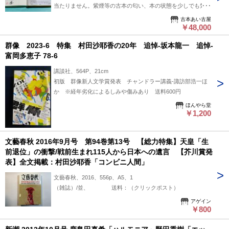
当たりません。紫煙等の古本の匂い、本の状態を少しでも気に
なさる方へはお勧め出来ません＞
古本あい古屋
￥48,000
群像 2023-6 特集 村田沙耶香の20年 追悼-坂本龍一 追悼-
富岡多恵子 78-6
講談社、564P、21cm
初版 群像新人文学賞発表 チャンドラー講義-諏訪部浩一ほ
か ※経年劣化によるしみや傷みあり 送料600円
ほんやら堂
￥1,200
文藝春秋 2016年9月号 第94巻第13号 【総力特集】天皇「生
前退位」の衝撃/戦前生まれ115人から日本への遺言 【芥川賞発
表】全文掲載：村田沙耶香「コンビニ人間」
文藝春秋、2016、556p、A5、1
（雑誌）/並、 送料：（クリックポスト）
アゲイン
￥800