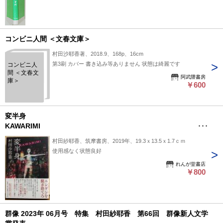
コンビニ人間 ＜文春文庫＞
村田沙耶香著、2018.9、168p、16cm
第3刷 カバー 書き込み等ありません 状態は綺麗です
コンビニ人
間 ＜文春文
阿武隈書房
庫＞
￥600
変半身
KA
村田紗耶香、筑摩書房、2019年、19.3ｘ13.5ｘ1.7ｃｍ
使用感なく状態良好
れんが堂書店
￥800
群像 2023年 06月号 特集 村田紗耶香 第66回 群像新人文学