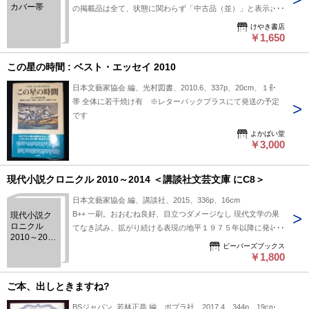
カバー帯
の掲載品は全て、状態に関わらず「中古品（並）」と表示され
ています。「日本の古本屋」は６段階の「状態」表記が必須と
けやき書店
なりましたが、当店の扱う商品の特質上、状態の簡易な区分け
￥1,650
は適切ではない（不可能な）為、状態欄の「中古品（並）」と
いう表現は考慮にいれないで下さい。痛みなどの瑕疵につきま
この星の時間 : ベスト・エッセイ 2010
しては、解説欄等をご参考にして下さい。状態表記の無いもの
日本文藝家協会 編、光村図書、2010.6、337p、20cm、１冊
は特に問題なく良好とお考え下さい。:
帯 全体に若干焼け有 ※レターパックプラスにて発送の予定
です
よかばい堂
￥3,000
現代小説クロニクル 2010～2014 ＜講談社文芸文庫 にC8＞
日本文藝家協会 編、講談社、2015、336p、16cm
B++ 一刷。おおむね良好、目立つダメージなし 現代文学の果
現代小説ク
ロニクル
てなき試み、拡がり続ける表現の地平１９７５年以降に発表さ
2010～2014
れた名作を５年単位で厳選する全８巻シリーズ、最終巻。現代
ビーバーズブックス
＜講談社文
文学の果てなき試み、拡がり続ける表現の地平 円城塔 考速 磯
￥1,800
芸文庫 にC8
崎憲一郎 絵画 村田沙耶香 街を食べる 小野正嗣 みのる、一目
＞
高橋源一郎 さよならクリストファー・ロビン 高村薫 田舎教師
ご本、出しときますね?
の独自 松浦寿輝 塔 津村記久子 うどん屋のジェンダー、また
BSジャパン, 若林正恭 編、ポプラ社、2017.4、344p、19cm