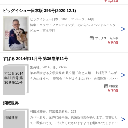
￥1,310
ビッグイシュー日本版 396号(2020.12.1)
ビッグイシュー日本、2020、31ページ、A4判
特集：クラウドファンディング、その先へ スペシャルインタ
ビュー：宮本亜門
ブックス・カルボ
￥500
すばる 2014年11月号 第36巻第11号
集英社、2014、冊、21cm
第38回すばる文学賞発表 足立陽「島と人類」 上村亮平「みず
すばる 2014
年11月号 第
うみのほうへ」 座談会「ただようまなびや」吉増剛造・小澤
36巻第11号
實・柴田元幸・古川日出男 シンポジウム「熊野大学2014」松
徘徊堂
浦理英子・藤野可織・村田沙耶香・中上紀 インタビュー 蜷川
￥700
幸雄 ほか 外観にヤケ、中身概ね良好
消滅世界
村田沙耶香、河出書房新社、283
カバーあり。全体に経年感、頁角折れ跡があります。古書とし
消滅世界
てご理解のうえ、ご注文くださいますようお願いいたします