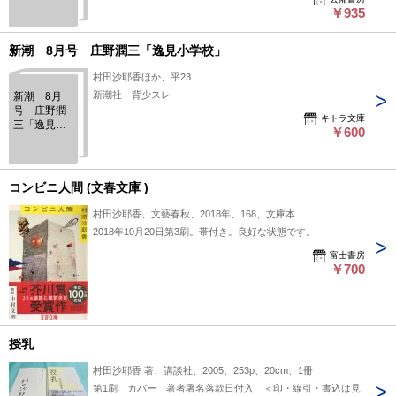
小学校」
￥935
村田沙耶香
「タダイマ
ノトビラ」
新潮 8月号 庄野潤三「逸見小学校」
他 第108巻
第8号
村田沙耶香ほか、平23
新潮社 背少スレ
新潮 8月
号 庄野潤
キトラ文庫
三「逸見小
￥600
学校」
コンビニ人間 (文春文庫 )
村田沙耶香、文藝春秋、2018年、168、文庫本
2018年10月20日第3刷。帯付き。良好な状態です。
富士書房
￥700
授乳
村田沙耶香 著、講談社、2005、253p、20cm、1冊
第1刷 カバー 著者署名落款日付入 ＜印・線引・書込は見