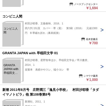
ノースブックセンター
￥1,694
コンビニ人間
村田沙耶香、文藝春秋、2016、1
四六判 151頁 カバー・帯（賞） 第3刷（2016） 元値1300
コンビニ人
間
円 B 帯破れ折れ（裏表紙側）
花木堂書店
￥700
GRANTA JAPAN with 早稲田文学 01
村田沙耶香、星野智幸ほか、早稲田文学会／早川書房、
2014、1
GRANTA
JAPAN with
並製本 表紙ややスレ、端小ヨレ 帯
早稲田文学
シマウマ書房
01
￥1,000
新潮 2011年8月号 庄野潤三「逸見小学校」 村田沙耶香「タダ
イマノトビラ」他 第108巻第8号
新潮社、2011、1