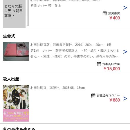
初版 カバー 帯 並上
となりの脳
世界 ＜朝日
銀河書房
文庫＞
￥400
生命式
村田沙耶香著、河出書房新社、2019、269p、20cm、1冊
第1刷 カバー 著者署名落款入 ＜印・線引・書込はありま
せん＞＜紫煙（=煙草）の匂い等古本の匂い、保存用等の為の
本の状態 を少しでも気にされる方へはお勧め出来ません＞
古本あい古屋
￥15,000
殺人出産
村田沙耶香、講談社、2016.08、15cm
古書追分コロニー
￥880
私の身体を生きる