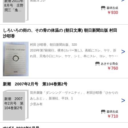
表紙ヨゴレ
新潮 2011年
8月号 庄野
書肆吉成
潤三「逸見
￥930
小学校」
村田沙耶香
「タダイマ
ノトビラ」
しろいろの街の、その骨の体温の (朝日文庫) 朝日新聞出版 村田
他 第108巻
沙耶香
第8号
村田 沙耶香、朝日新聞出版、320
2019年第7刷発行。裸本(カバー無し)。表紙にスレ、ヤケ、折
れ目、天地小口にスレ、ヤケ、シミ、本にスレ、ヨレ、ヤケ、
があります。本を読むことに支障はございません。※注意事項
あきやま商会
※■毎商品チェック後出品しておりますが、中古品ということ
￥760
もあり、多少の書き込み等のチェック漏れがあった際はご容赦
下さい。■付録等の付属品がある商品の場合、記載されていな
新潮 2007年2月号 第104巻第2号
い物は『付属なし』とご理解下さい。■併売販売をしているた
め、在庫切れの場合はキャンセルとなります。予めご了承くだ
筒井康隆「ダンシング・ヴァニティ」、村田沙耶香「ひかりの
さい。
あしおと」、新潮社、平19、1
新潮 2007
年2月号 第
少歪み有
104巻第2号
書肆吉成
￥710