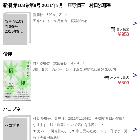
新潮 第108巻第8号 2011年8月 庄野潤三 村田沙耶香
新潮社、340ｐ、21cm
天部分にインク汚れ有 頁端折れ有
新潮 第108
巻第8号
言ノ葉堂
2011年8
￥950
月 庄野潤
三 村田沙
耶香
信仰
村田沙耶香、文藝春秋、令和4、1
3刷 Ｂ六 カバー・帯付 155頁 程度概ね良好 300g内
パノラマ書房
￥500
ハコブネ
村田 沙耶香、集英社、2011年11月4日（発売年月日の記載と
なります、版・刷等について気になる際に･･･
ハコブネ
▼ カバー：斑点状のシミ▼ 中古品のため、シミ・薄ヤケ・薄
汚れ等使用感あり