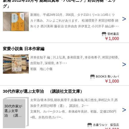
新潮 2012年10月号 鹿島田真希「ハルモニア」野田秀樹「エッ
グ」
新潮社、平成24年10月、356頁、タテ210ミリ×ヨコ145ミリ
カド痛み、スレよごれがあります。 松浦理英子 村田沙耶香 綿
矢りさ 西川美和 藤谷治 古井由吉 井伊直之 小川洋子 絲山秋子
荒木経惟 J・アフマード
菅村書店
￥1,000
変愛小説集 日本作家編
岸本佐知子 編 ; 川上弘美, 多和田葉子, 本谷有希子, 村田沙耶香,
吉田知子, 深堀骨, 木下･･･
初版 地に小傷
BOOKS 青いカバ
￥1,000
30代作家が選ぶ太宰治 （講談社文芸文庫）
太宰治/青木淳悟,朝吹真理子,佐藤友哉,滝口悠生,津村記久子,西
加奈子,村田沙耶香（選）、講談社、2･･･
30代作家が
選ぶ太宰
文庫判。カバー少スレ有。本体経年良好。初版。定価1350円
治 （講談
+税。水色/白色カバー。
社文芸文
庫）
古書ワルツ 荻窪店