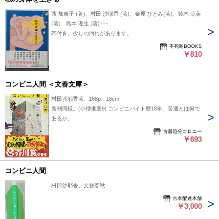
西 加奈子 (著)、村田 沙耶香 (著)、金原 ひとみ(著)、鈴木 涼美
(著)、島本 理生 (著)･･･
帯付き。少しの汚れがあります。
不死鳥BOOKS
￥810
コンビニ人間 ＜文春文庫＞
村田沙耶香著、168p、16cm
新刊同様。(小僧推薦9) コンビニバイト暦18年。普通とは何で
あるか。
古書追分コロニー
￥693
コンビニ人間
村田沙耶香、文藝春秋
古本配達本舗
￥3,000