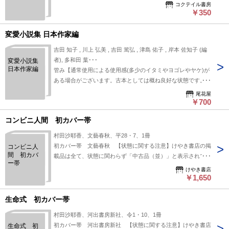
（状態に見落としがございましたら、お手数ですがご一報くだ
コクテイル書房
さいませ）。公費でのご購入にも対応させていただきます。店
￥350
舗併売品につき、売切れの際はご容赦ください
変愛小説集 日本作家編
吉田 知子 , 川上 弘美 , 吉田 篤弘 , 津島 佑子 , 岸本 佐知子 (編
者), 多和田 葉･･･
変愛小説集
日本作家編
管み【通常使用による使用感(多少のイタミやヨゴレやヤケ)が
ある場合がございます。古本としては概ね良好な状態です。】
付録や特典に関しては有るものを記載しております。帯の有無
尾花屋
は記載しておりません。
￥700
コンビニ人間 初カバー帯
村田沙耶香、文藝春秋、平28・7、1冊
初カバー帯 文藝春秋 【状態に関する注意】けやき書店の掲
コンビニ人
間 初カバ
載品は全て、状態に関わらず「中古品（並）」と表示されてい
ー帯
ます。「日本の古本屋」は６段階の「状態」表記が必須となり
けやき書店
ましたが、当店の扱う商品の特質上、状態の簡易な区分けは適
￥1,650
切ではない（不可能な）為、状態欄の「中古品（並）」という
表現は考慮にいれないで下さい。痛みなどの瑕疵につきまして
生命式 初カバー帯
は、解説欄等をご参考にして下さい。状態表記の無いものは特
村田沙耶香、河出書房新社、令1・10、1冊
に問題なく良好とお考え下さい。:
初カバー帯 河出書房新社 【状態に関する注意】けやき書店
生命式 初