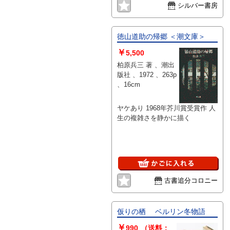
シルバー書房
徳山道助の帰郷 ＜潮文庫＞
￥
5,500
柏原兵三 著 、潮出
版社 、1972 、263p
、16cm
ヤケあり 1968年芥川賞受賞作 人
生の複雑さを静かに描く
古書追分コロニー
仮りの栖 ベルリン冬物語
￥
990
（送料：