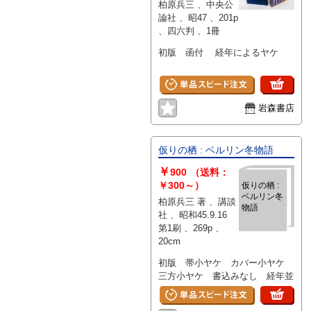
柏原兵三 、中央公
論社 、昭47 、201p
、四六判 、1冊
初版 函付 経年によるヤケ
岩森書店
仮りの栖 : ベルリン冬物語
￥
900
（送料：
￥300～）
仮りの栖 :
ベルリン冬
柏原兵三 著 、講談
物語
社 、昭和45.9.16
第1刷 、269p 、
20cm
初版 帯小ヤケ カバー小ヤケ
三方小ヤケ 書込みなし 経年並