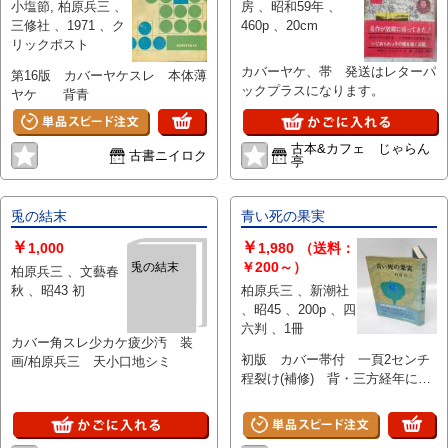
小塩節, 柏原兵三 、
房 、昭和59年 、
三修社 、1971 、ク
460p 、20cm
リックポスト
カバーヤケ、帯 発送はレターパ
第16版 カバーヤケスレ 本体薄
ックプラスになります。
ヤケ 背青
古本&カフェ じゃらん
古書ニイロク
亭
兎の結末
青い死の果実
￥
￥
1,000
1,980
（送料：
￥200～）
兎の結末
柏原兵三 、文藝春
秋 、昭43 初
柏原兵三 、新潮社
、昭45 、200p 、四
六判 、1冊
カバー角スレ少カケ疲少汚 装
初版 カバー帯付 一頁2センチ
画/柏原兵三 天小口地シミ
程裂け(補修) 背・三方経年によ
るヤケ