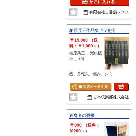
有限会社古書舗フクタ
柏原兵三作品集 全7巻揃
￥
15,000
（送
料：￥1,000～）
柏原兵三 、潮出版
社 、7冊
函、月報欠、傷み、シミ
古本倶楽部株式会社
独身者の憂鬱
￥
990
（送料：
￥200～）