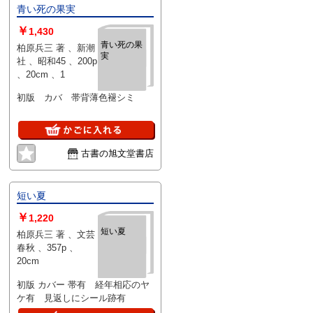
青い死の果実
￥
1,430
青い死の果
柏原兵三 著 、新潮
実
社 、昭和45 、200p
、20cm 、1
初版 カバ 帯背薄色褪シミ
古書の旭文堂書店
短い夏
￥
1,220
短い夏
柏原兵三 著 、文芸
春秋 、357p 、
20cm
初版 カバー 帯有 経年相応のヤ
ケ有 見返しにシール跡有