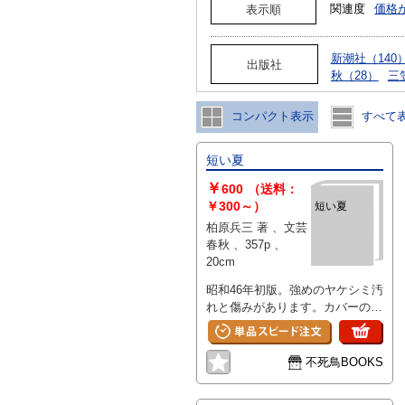
関連度
価格
表示順
新潮社（140
出版社
秋（28）
三
コンパクト表示
すべて
短い夏
￥
600
（送料：
￥300～）
短い夏
柏原兵三 著 、文芸
春秋 、357p 、
20cm
昭和46年初版。強めのヤケシミ汚
れと傷みがあります。カバーの縁
に破れと貼り付け、書き込みがあ
ります。
不死鳥BOOKS