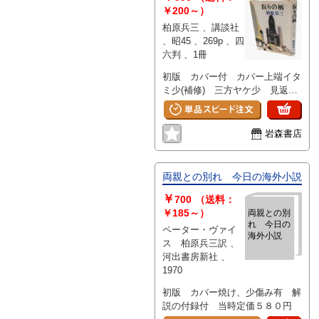
￥200～）
柏原兵三 、講談社
、昭45 、269p 、四
六判 、1冊
初版 カバー付 カバー上端イタ
ミ少(補修) 三方ヤケ少 見返し
に値札はがし跡 文中きれいです
岩森書店
両親との別れ 今日の海外小説
￥
700
（送料：
￥185～）
両親との別
れ 今日の
ペーター・ヴァイ
海外小説
ス 柏原兵三訳 、
河出書房新社 、
1970
初版 カバー焼け、少傷み有 解
説の付録付 当時定価５８０円