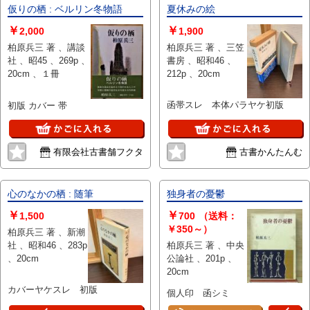
仮りの栖 : ベルリン冬物語
夏休みの絵
￥
￥
2,000
1,900
柏原兵三 著 、講談
柏原兵三 著 、三笠
社 、昭45 、269p 、
書房 、昭和46 、
20cm 、１冊
212p 、20cm
函帯スレ 本体パラヤケ初版
初版 カバー 帯
有限会社古書舗フクタ
古書かんたんむ
心のなかの栖 : 随筆
独身者の憂鬱
￥
￥
1,500
700
（送料：
￥350～）
柏原兵三 著 、新潮
社 、昭和46 、283p
柏原兵三 著 、中央
、20cm
公論社 、201p 、
20cm
カバーヤケスレ 初版
個人印 函シミ