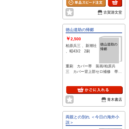
古賀游文堂
徳山道助の帰郷
￥
2,500
徳山道助の
柏原兵三 、新潮社
帰郷
、昭43/2 2刷
重刷 カバー帯 装画/柏原兵
三 カバー背上部セロ補修 帯袖
部切/裏セロ補修/背焼褪 天少焼
青木書店
両親との別れ ＜今日の海外小
説＞