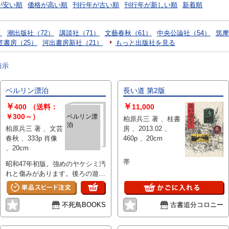
が安い順
価格が高い順
刊行年が古い順
刊行年が新しい順
新着順
）
潮出版社（72）
講談社（71）
文藝春秋（61）
中央公論社（54）
筑摩
笠書房（25）
河出書房新社（21）
もっと出版社を見る
表示
ベルリン漂泊
長い道 第2版
￥
￥
400
（送料：
11,000
￥300～）
ベルリン漂
柏原兵三 著 、桂書
泊
柏原兵三 著 、文芸
房 、2013.02 、
春秋 、333p 肖像
460p 、20cm
、20cm
帯
昭和47年初版。強めのヤケシミ汚
れと傷みがあります。後ろの遊び
紙に剥がし跡があります。
不死鳥BOOKS
古書追分コロニー