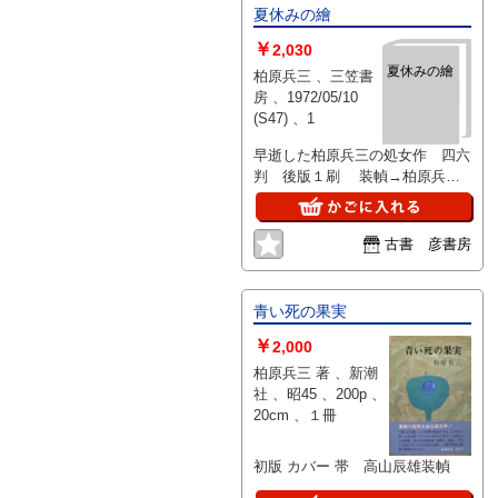
夏休みの繪
￥
2,030
夏休みの繪
柏原兵三 、三笠書
房 、1972/05/10
(S47) 、1
早逝した柏原兵三の処女作 四六
判 後版１刷 装幀→柏原兵
三 212頁 カバー
古書 彦書房
青い死の果実
￥
2,000
柏原兵三 著 、新潮
社 、昭45 、200p 、
20cm 、１冊
初版 カバー 帯 高山辰雄装幀