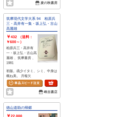
麦の秋書房
筑摩現代文学大系 94 柏原兵
三・高井有一集・坂上弘・古山
高麗雄
￥
432
（送料：
￥600～）
柏原兵三・高井有
一・坂上弘・古山高
麗雄 、筑摩書房 、
1981
初版。函少イタミ、シミ、中身は
概ね美。 月報欠
峰吉書店
徳山道助の帰郷
￥
22,000