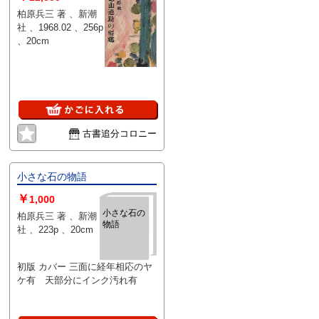
柏原兵三 著 、新潮
社 、1968.02 、256p
、20cm
古書追分コロニー
小さな石の物語
￥
1,000
小さな石の
柏原兵三 著 、新潮
物語
社 、223p 、20cm
初版 カバー 三面に経年相応のヤ
ケ有 天部分にインク汚れ有