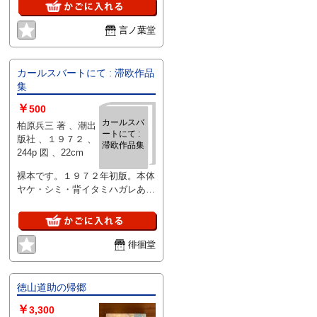
言ノ葉堂
カールスバートにて : 滞欧作品
集
￥
500
カールスバ
柏原兵三 著 、潮出
ートにて :
版社 、１９７２ 、
滞欧作品集
244p 図 、22cm
裸本です。１９７２年初版。本体
ヤケ・シミ・背イタミハガレあ
り。読めればいいという方、よろ
しくお願いいたします。
徘徊堂
徳山道助の帰郷
￥
3,300