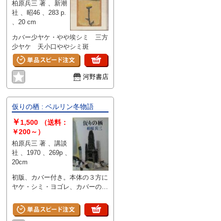
柏原兵三 著 、新潮
社 、昭46 、283 p.
、20 cm
カバー少ヤケ・やや埃シミ 三方
少ヤケ 天小口ややシミ斑
河野書店
仮りの栖 : ベルリン冬物語
￥
1,500
（送料：
￥200～）
柏原兵三 著 、講談
社 、1970 、269p 、
20cm
初版、カバー付き。本体の３方に
ヤケ・シミ・ヨゴレ、カバーの上
部に少しスレ・イタミがありま
す。