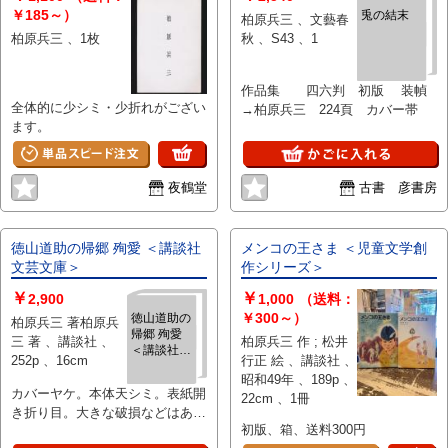
￥185～）
兎の結末
柏原兵三 、文藝春
柏原兵三 、1枚
秋 、S43 、1
作品集 四六判 初版 装幀
全体的に少シミ・少折れがござい
→柏原兵三 224頁 カバー帯
ます。
夜鶴堂
古書 彦書房
徳山道助の帰郷 殉愛 ＜講談社
メンコの王さま ＜児童文学創
文芸文庫＞
作シリーズ＞
￥
￥
2,900
1,000
（送料：
￥300～）
徳山道助の
柏原兵三 著柏原兵
帰郷 殉愛
三 著 、講談社 、
柏原兵三 作 ; 松井
＜講談社文
252p 、16cm
行正 絵 、講談社 、
芸文庫＞
昭和49年 、189p 、
カバーヤケ。本体天シミ。表紙開
22cm 、1冊
き折り目。大きな破損などはあり
初版、箱、送料300円
ません。