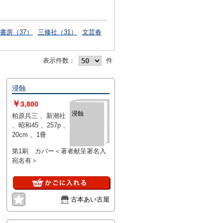
書房（37）
三修社（31）
文芸春
表示件数：
件
浸蝕
￥
3,800
浸蝕
柏原兵三 、新潮社
、昭和45 、257p 、
20cm 、1冊
第1刷 カバー＜著者献呈署名入
宛名有＞
古本あい古屋