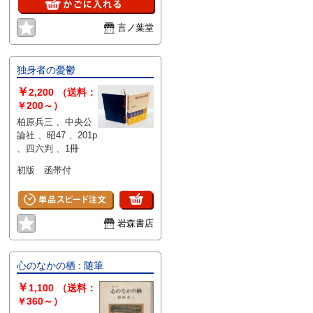
言ノ葉堂
独身者の憂鬱
￥
2,200
（送料：
￥200～）
柏原兵三 、中央公
論社 、昭47 、201p
、四六判 、1冊
初版 函帯付
岩森書店
心のなかの栖 : 随筆
￥
1,100
（送料：
￥360～）