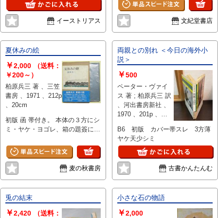
イーストリアス
文紀堂書店
夏休みの絵
両親との別れ ＜今日の海外小
説＞
￥
2,000
（送料：
￥
￥200～）
500
柏原兵三 著 、三笠
ペーター・ヴァイ
書房 、1971 、212p
ス 著 ; 柏原兵三 訳
、20cm
、河出書房新社 、
1970 、201p 、
初版 函 帯付き。 本体の３方にシ
20cm
ミ・ヤケ・ヨゴレ、箱の題簽に強
B6 初版 カバー帯スレ 3方薄
めにシミ・ヤケ・ヨゴレ、箱の背
ヤケ天少シミ
と裏表紙に打ちキズ・シワ、綴じ
釘にサビ、帯にキレ・スレ・ヤ
ケ・ヨゴレ（裏側に強いシミ・ヤ
麦の秋書房
古書かんたんむ
ケ・ヨゴレ）があります。 ”青春
の時間がむなしく流れゆく苛立ち
と不安と悔恨。著者の文学的出発
兎の結末
小さな石の物語
点が結晶した見事な長編小
￥
￥
説！”（帯文）。 装丁：柏原兵三
2,420
（送料：
2,000