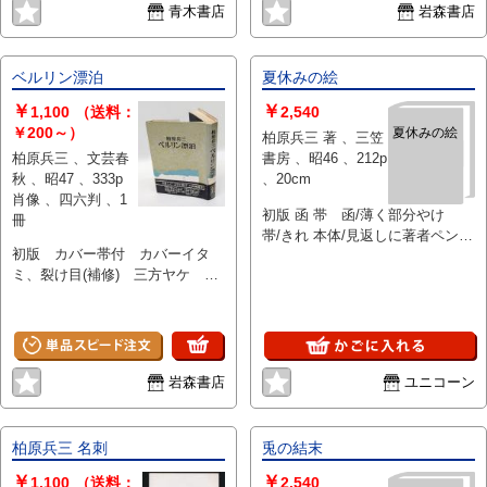
青木書店
岩森書店
ベルリン漂泊
夏休みの絵
￥
￥
1,100
（送料：
2,540
￥200～）
夏休みの絵
柏原兵三 著 、三笠
柏原兵三 、文芸春
書房 、昭46 、212p
秋 、昭47 、333p
、20cm
肖像 、四六判 、1
初版 函 帯 函/薄く部分やけ
冊
帯/きれ 本体/見返しに著者ペン書
初版 カバー帯付 カバーイタ
き署名・謹呈 贈名削りあと 小
ミ、裂け目(補修) 三方ヤケ 文
口表面薄く変色
中きれいです
岩森書店
ユニコーン
柏原兵三 名刺
兎の結末
￥
￥
1,100
（送料：
2,540