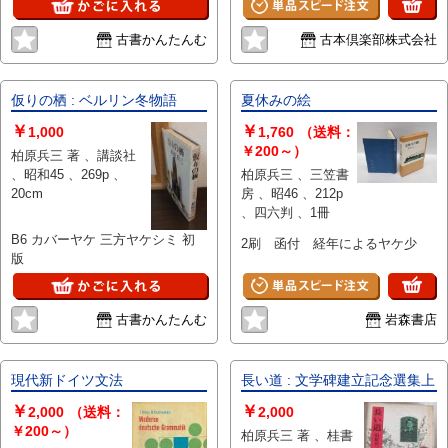
古書かんたんむ
古本倶楽部株式会社
仮りの栖 : ベルリン冬物語
夏休みの絵
￥
￥
1,000
1,760
（送料：
￥200～）
柏原兵三 著 、講談社
、昭和45 、269p 、
柏原兵三 、三笠書
20cm
房 、昭46 、212p
、四六判 、1冊
B6 カバーヤケ 三方ヤケシミ 初
2刷 函付 経年によるヤケ少
版
古書かんたんむ
岩森書店
現代新ドイツ文法
長い道 : 文学碑建立記念選集上
￥
￥
2,000
（送料：
2,000
￥200～）
柏原兵三 著 、桂書