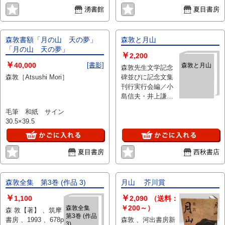
の妹（石井
湧書館
夏目書房
奈良夫）、
草花（高橋
勇）、創作
シナリオ・
森敦書額「月の山 天の夢」
森敦と月山
薔薇に就い
「月の山 天の夢」
て（澤村
￥
2,200
勉）
￥
40,000
[書影]
森敦と月山
森敦先生文学記念
森敦［Atsushi Mori］
碑並びに記念文集
刊行実行会編／小
島信夫・井上謙他
、発行：森敦先生
毛筆 和紙 サイン
文学記念碑並びに
30.5×39.5
記念文集刊行実行
委員会（朝日村役
場内）／編集製
夏目書房
西秋書店
作：東北出版企画
、昭和56年
森敦全集 第3巻 (作品 3)
月山 芥川賞
￥
￥
1,100
2,090
（送料：
￥200～）
森敦全集
森 敦【著】 、筑摩
第3巻 (作品
書房 、1993 、678p
森敦 、河出書房新
3)