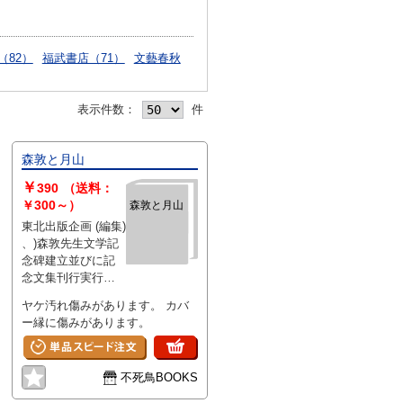
（82）
福武書店（71）
文藝春秋
表示件数：
件
森敦と月山
￥
390
（送料：
￥300～）
森敦と月山
東北出版企画 (編集)
、)森敦先生文学記
念碑建立並びに記
念文集刊行実行委
員会 、305
ヤケ汚れ傷みがあります。 カバ
ー縁に傷みがあります。
不死鳥BOOKS