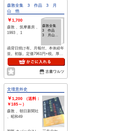
森敦全集 3 作品 3 月
山 他
￥
1,700
森敦全集
森敦 、筑摩書房 、
3 作品
1993 、1
3 月山
他
函背日焼け有。月報付。本体経年
並。初版。定価7961円+税。厚
本。（3のみ）。
古書ワルツ
文壇意外史
￥
1,200
（送料：
￥185～）
森敦 、朝日新聞社
、昭和49