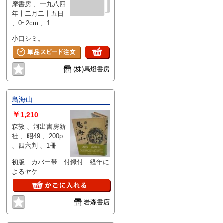
摩書房 、一九八四
年十二月二十五日
、0~2cm 、1
小口シミ。
(株)馬燈書房
鳥海山
￥
1,210
森敦 、河出書房新
社 、昭49 、200p
、四六判 、1冊
初版 カバー帯 付録付 経年に
よるヤケ
岩森書店