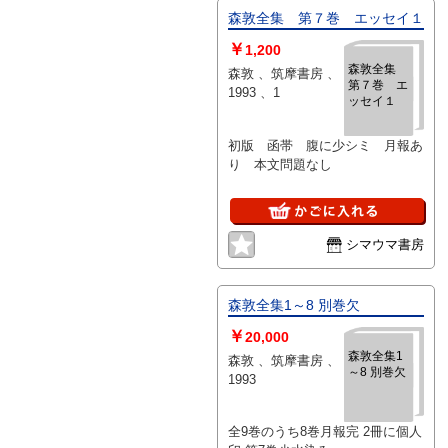
森敦全集 第７巻 エッセイ１
￥
1,200
森敦全集
森敦 、筑摩書房 、
第７巻 エ
1993 、1
ッセイ１
初版 函帯 腹に少シミ 月報あ
り 本文問題なし
シマウマ書房
森敦全集1～8 別巻欠
￥
20,000
森敦全集1
森敦 、筑摩書房 、
～8 別巻欠
1993
全9巻のうち8巻月報完 2冊に個人