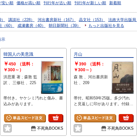
が安い順
価格が高い順
刊行年が古い順
刊行年が新しい順
新着順
9）
講談社（228）
河出書房新社（167）
晶文社（153）
法政大学出版局
社（60）
成瀬書房（40）
朝日新聞社（39）
もっと出版社を見る
表示
韓国人の美意識
月山
￥
￥
450
（送料：
390
（送料：
￥300～）
￥300～）
洪思重 著 ; 森敦 監
森 敦 、河出書房新
訳 、三修社 、225
社 、209
帯付き。ヤケシミ汚れと傷み、書
帯付。昭和59年25版。多少汚れ
込みがあります。
と見返しに印があります。付録付
き。
不死鳥BOOKS
不死鳥BOOKS