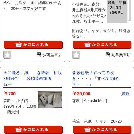
函付 月報欠 函に経年のヤケあ
麺麭 昭和
小笠原武、森敦、
（森敦）、日本映画の非国民性
12年5月
り 本冊・本文良好です
井上良雄×井原彦六
（今村大平）、詩の朗詠につい
（第6巻第5
×堀場正夫×浅野晃×
て（森敦）、朝鮮の妹（石井奈
号）―悪魔
森敦、杉山平一、
良夫）、草花（高橋勇）、創作
払（小笠原
今村大平、石井奈
武）、雲雀
シナリオ・薔薇に就いて（澤村
附録あり。ヤケ。斑ジミ。線引き
（森敦）、
良夫、高橋勇、澤
勉）
等なし。
詩精神と国
村勉 、麺麭社 、
民文学（井
1937
上良雄×井
原彦六×堀
弘南堂書店
副羊羹書店
場正夫×浅
野晃×森
敦）、クロ
オズ・アツ
天に送る手紙 森敦著 初版
森敦色紙「すべての吹
プの精神
2刷函帯 装幀装画司修
き・・・」「すべての吹
（杉山平
J2中
き・・・」
一）、『我
等の仲間』
￥
￥
700
20,000
[書影]
について
（森敦）、
森敦 、小学館 、
森敦［Atsushi Mori］
日本映画の
1990年7月 、188頁
非国民性
、四六判
（今村大
平）、詩の
毛筆 色紙 サイン 26×23
朗詠につい
て（森
敦）、朝鮮