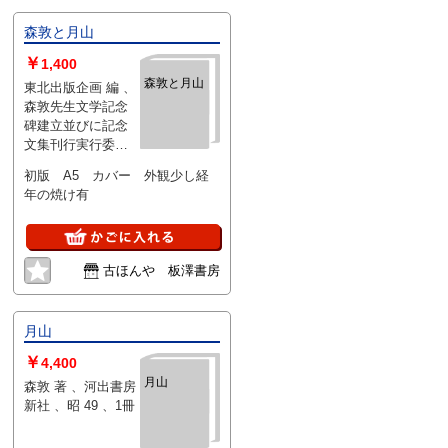
森敦と月山
￥
1,400
森敦と月山
東北出版企画 編 、
森敦先生文学記念
碑建立並びに記念
文集刊行実行委員
会 、昭56 、305p
初版 A5 カバー 外観少し経
、22cm 、1冊
年の焼け有
古ほんや 板澤書房
月山
￥
4,400
月山
森敦 著 、河出書房
新社 、昭 49 、1冊