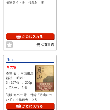
毛筆タイトル 付録付 帯
佐藤書店
月山
￥
770
森敦 著 、河出書房
新社 、昭49・
3（1974） 、209p
、20cm 、１冊
初版 カバー 帯 付録「月山につ
いて」小島信夫 入り