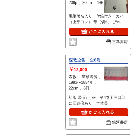
209p 、20cm 、1冊
毛筆署名入り 付録付き カバー
（上部ヨレ） 帯（切れ、折れ）
初版
三幸書房
森敦全集 全8巻
￥
12,000
森敦 、筑摩書房 、
1993〜1994年 、
22cm 、8冊
初版 帯 函 月報 第4巻函開口部
に圧迫痕あり 本体美
銀河書房