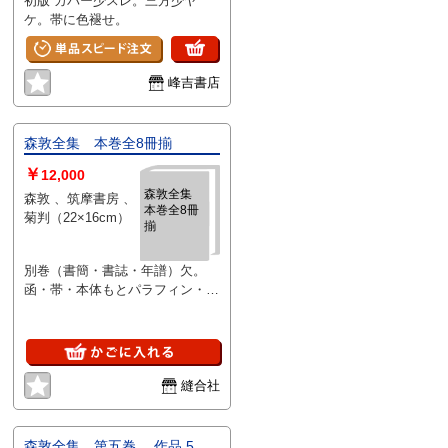
初版 カバー少スレ。三方少ヤ
ケ。帯に色褪せ。
峰吉書店
森敦全集 本巻全8冊揃
￥
12,000
森敦全集
森敦 、筑摩書房 、
本巻全8冊
菊判（22×16cm）
揃
別巻（書簡・書誌・年譜）欠。
函・帯・本体もとパラフィン・月
報揃い。状態良好。
縫合社
森敦全集 第五巻 作品 5