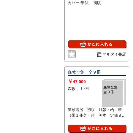
カバー 帯付。 初版
マルダイ書店
森敦全集 全９冊
￥
47,000
森敦全集
森敦 、1994
全９冊
筑摩書房 初版 月報・函・帯
（帯１冊欠）付 美本 定価８１
０００