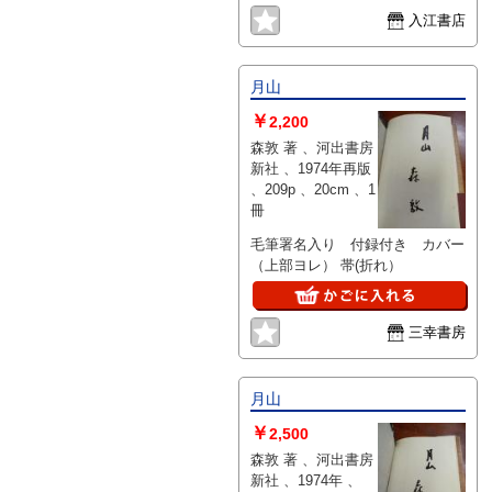
入江書店
月山
￥
2,200
森敦 著 、河出書房
新社 、1974年再版
、209p 、20cm 、1
冊
毛筆署名入り 付録付き カバー
（上部ヨレ） 帯(折れ）
三幸書房
月山
￥
2,500
森敦 著 、河出書房
新社 、1974年 、