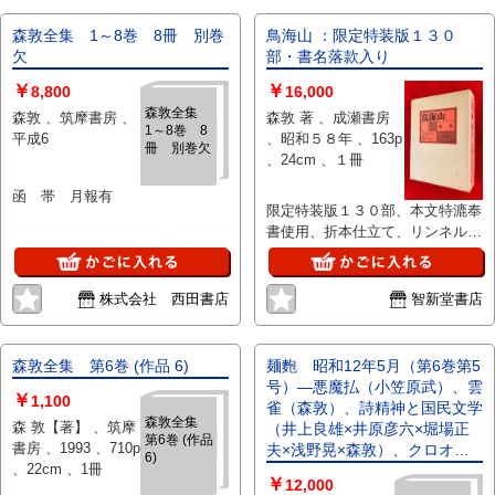
森敦全集 1～8巻 8冊 別巻
鳥海山 ：限定特装版１３０
欠
部・書名落款入り
￥
￥
8,800
16,000
森敦全集
森敦 、筑摩書房 、
森敦 著 、成瀬書房
1～8巻 8
平成6
、昭和５８年 、163p
冊 別巻欠
、24cm 、１冊
函 帯 月報有
限定特装版１３０部、本文特漉奉
書使用、折本仕立て、リンネル装
帙入り、肉筆署名落款入り、輸送
函入り、良好
株式会社 西田書店
智新堂書店
森敦全集 第6巻 (作品 6)
麺麭 昭和12年5月（第6巻第5
号）―悪魔払（小笠原武）、雲
￥
1,100
雀（森敦）、詩精神と国民文学
森敦全集
森 敦【著】 、筑摩
（井上良雄×井原彦六×堀場正
第6巻 (作品
書房 、1993 、710p
夫×浅野晃×森敦）、クロオ
6)
、22cm 、1冊
ズ・アツプの精神（杉山平
￥
12,000
一）、『我等の仲間』について