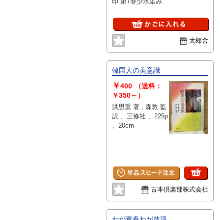
印 第7巻少水染み
太郎舎
韓国人の美意識
￥
400
（送料：
￥350～）
洪思重 著 ; 森敦 監
訳 、三修社 、225p
、20cm
古本倶楽部株式会社
わが青春わが放浪