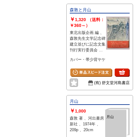
森敦と月山
￥
1,320
（送料：
￥360～）
東北出版企画 編 、
森敦先生文学記念碑
建立並びに記念文集
刊行実行委員会 、
昭56 、305p 、
カバー・帯少背ヤケ
22cm 、1冊
(有) 舒文堂河島書店
月山
￥
1,000
月山
森敦 著 、河出書房
新社 、1974年 、
209p 、20cm