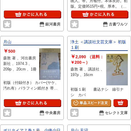
函入。帯。月報付。本体良好。初
版。定価9515円+税。厚本。（別
巻のみ）。
銀河書房
古書ワルツ
月山
浄土 ＜講談社文芸文庫＞ 初版
１刷
￥
500
￥
2,090
（送料：
森敦 著 、河出書房
￥200～）
新社 、1974.3 、
209p 、20cm 、1冊
森敦 著 、講談社 、
197p 、16cm
初版（付録付き） カバー(ヤケ、
汚れ有）パラフィン紙付き 帯
初版１刷 書込ナシ 線引ナ
小口可なりのヤケ、汚れ有
シ カバ
中央書房
セレクト文庫
ポリタイア７巻１号 少痛少日
月山 天沼