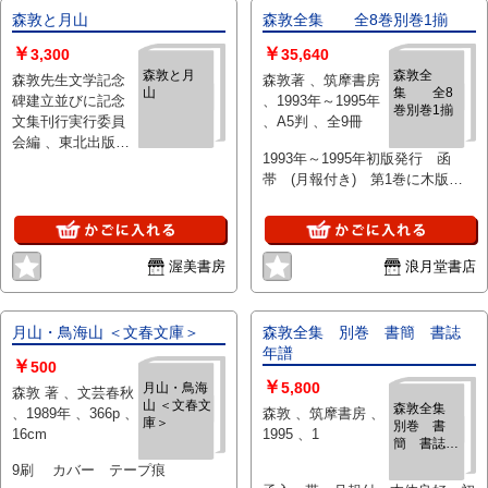
森敦と月山
森敦全集 全8巻別巻1揃
￥
￥
3,300
35,640
森敦と月
森敦全
森敦先生文学記念
森敦著 、筑摩書房
山
集 全8
碑建立並びに記念
、1993年～1995年
巻別巻1揃
文集刊行実行委員
、A5判 、全9冊
会編 、東北出版企
1993年～1995年初版発行 函
画 、昭56 、1冊
帯 (月報付き) 第1巻に木版蔵
書票添付
渥美書房
浪月堂書店
月山・鳥海山 ＜文春文庫＞
森敦全集 別巻 書簡 書誌
年譜
￥
500
￥
5,800
月山・鳥海
森敦 著 、文芸春秋
山 ＜文春文
森敦全集
、1989年 、366p 、
森敦 、筑摩書房 、
庫＞
別巻 書
16cm
1995 、1
簡 書誌
年譜
9刷 カバー テープ痕