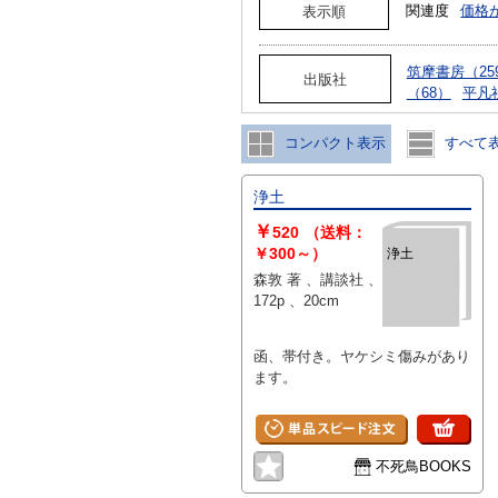
関連度
価格
表示順
筑摩書房（25
出版社
（68）
平凡
コンパクト表示
すべて
浄土
￥
520
（送料：
￥300～）
浄土
森敦 著 、講談社 、
172p 、20cm
函、帯付き。ヤケシミ傷みがあり
ます。
不死鳥BOOKS