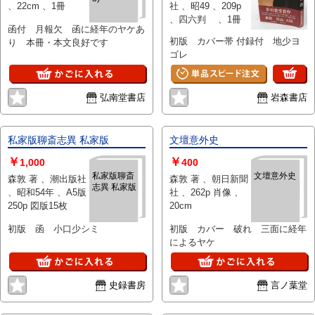
、22cm 、1冊
社 、昭49 、209p
、四六判 、1冊
函付 月報欠 函に経年のヤケあ
初版 カバー帯 付録付 地少ヨ
り 本冊・本文良好です
ゴレ
弘南堂書店
岩森書店
私家版聊斎志異 私家版
文壇意外史
￥
￥
1,000
400
私家版聊斎
文壇意外史
森敦 著 、潮出版社
森敦 著 、朝日新聞
志異 私家版
、昭和54年 、A5版
社 、262p 肖像 、
250p 図版15枚
20cm
初版 函 小口少シミ
初版 カバー 破れ 三面に経年
によるヤケ
史録書房
言ノ葉堂