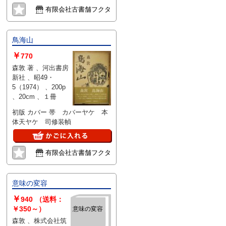
有限会社古書舗フクタ
鳥海山
￥
770
森敦 著 、河出書房
新社 、昭49・
5（1974） 、200p
、20cm 、１冊
初版 カバー 帯 カバーヤケ 本
体天ヤケ 司修装幀
有限会社古書舗フクタ
意味の変容
￥
940
（送料：
￥350～）
意味の変容
森敦 、株式会社筑