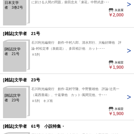
に於ける人間の問題」柴田忠夫「凍花」中野武彦･･･
日本文学
者 3巻2号
永楽屋
￥2,000
[雑誌]文学者 21号
石川利光編発行 創作-中村八郎、清水邦行、大輪好輝他 評
論-村松定孝（泉鏡花）、多田裕計他 カット-･･･
[雑誌]文学
者 21号
Ａ5判
永福堂
￥1,900
[雑誌]文学者 23号
石川利光編発行 創作-花村守隆、中野繁雄他 評論-辻亮一
（葛西善蔵）、十返肇他 カット-風間完他、十･･･
[雑誌]文学
者 23号
Ａ5判 キズ有
永福堂
￥1,900
[雑誌]文学者 61号 小説特集・