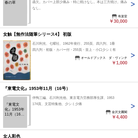
函欠。カバー上部少痛み・特に焼けなし。本は三方焼け。痛み
春の草
なし。
有楽堂
￥30,000
女触【無作法随筆シリース4】 初版
石川利光、七曜社、1962年発行、255頁、四六判、1冊
四六判・初版・カバー付・255頁・並上・小口少シミ有
オールドブックス ダ・ヴィンチ
￥1,000
『東電文化』1953年11月（16号）
伴恂三編、石川利光他、東京電力労務部厚生課、1953
174頁、文芸特集他、少シミ少痛
『東電文
化』1953年
金沢文圃閣
11月（16
￥4,400
号）
女人彩色