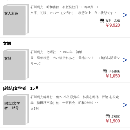
石川利光、昭和書館、初版発効日：61年8月、1
文庫、初版、カバー（少汚れ）、状態並上、良い状態です。
女人彩色
古本 文蔵
￥9,920
女触
石川利光、七曜社 ＊1962年 初版
並 経年状態 カバ縦折れあと 天地にシミ （無作法随筆シ
女触
リーズ）
りら書店
￥1,050
[雑誌]文学者 15号
石川利光編発行 創作-小笠原貴雄・林喜志郎他 評論-村松定
孝（徳田秋声論）他、十五日会、昭和26年9･･･
[雑誌]文学
者 15号
Ａ5判
永福堂
￥1,900