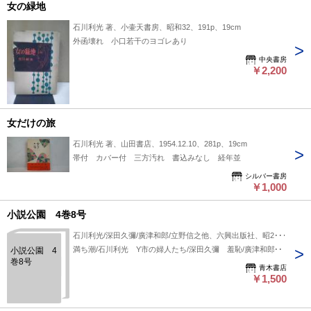
女の緑地
石川利光 著、小壷天書房、昭和32、191p、19cm
外函壊れ 小口若干のヨゴレあり
中央書房
￥2,200
女だけの旅
石川利光 著、山田書店、1954.12.10、281p、19cm
帯付 カバー付 三方汚れ 書込みなし 経年並
シルバー書房
￥1,000
小説公園 4巻8号
石川利光/深田久彌/廣津和郎/立野信之他、六興出版社、昭28/8
満ち潮/石川利光 Y市の婦人たち/深田久彌 羞恥/廣津和郎他
小説公園 4
巻8号
青木書店
￥1,500