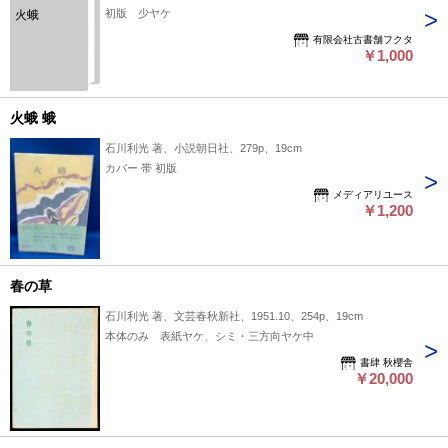
初版 少ヤケ
火蛾
有限会社古書舗フクタ
￥1,000
火蛾 蛾
石川利光 著、小説朝日社、279p、19cm
カバー 帯 初版
メディアリユース
￥1,200
春の草
石川利光 著、文芸春秋新社、1951.10、254p、19cm
本体のみ 表紙ヤケ、シミ・三方向ヤケ中
書肆 秋櫻舎
￥20,000