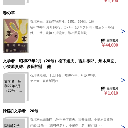
￥1,100
春の草
石川利光、文藝春秋新社、1951、254頁、1冊
昭和26年10月1日発行、カバー（少ヤブレ有・書店シール貼
付）、帯、装幀：川端實、第25回芥川賞
三茶書房
￥44,000
文学者 昭和27年2月（20号）松下達夫、吉井徹郎、舟木麻左、
小笠原貴雄、多田裕計 他
石川利光編、十五日会、昭和27年、A5版100頁
ヤケ大 裏表紙汚れ
文学者 昭
和27年2月
史録書房
（20号）松
￥1,010
下達夫、吉
井徹郎、舟
木麻左、小
笠原貴雄、
[雑誌]文学者 20号
多田裕計
他
石川利光編発行 創作-松下達夫、吉井徹郎、小笠原貴雄他
評論-辻亮一（嘉村磯多）、小泉穣、多田裕計他･･･
[雑誌]文学