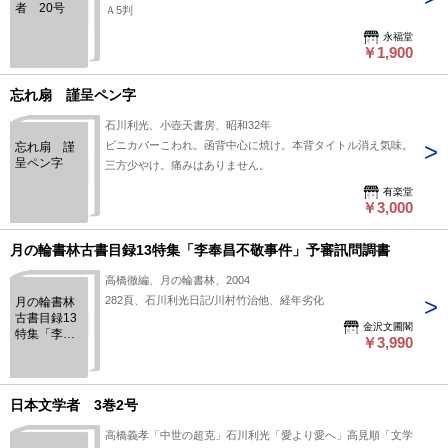
者 20号
Ａ5判
永福堂
￥1,900
忘れ扇 謹呈ペン字
石川利光、小壺天書房、昭和32年
ビニカバーこわれ。函背中心に焼け。本背タイトル消え気味。
忘れ扇 謹
呈ペン字
三方少やけ。痛みはありません。
有楽堂
￥3,000
月の輪書林古書目録13特集「李奉昌不敬事件」予審訊問調書
高橋徹編、月の輪書林、2004
282頁、石川利光日記/川村竹治他、経年劣化
月の輪書林
古書目録13
金沢文圃閣
特集「李奉
￥3,990
昌不敬事
件」予審訊
問調書
日本文学者 3巻2号
高橋義孝「中世の超克」石川利光「愛より愛へ」高見順「文学