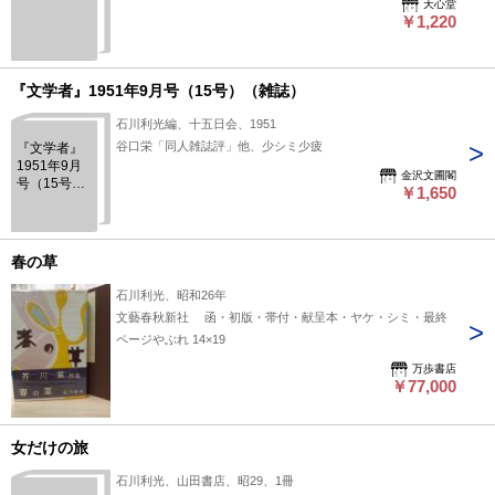
天心堂
￥1,220
『文学者』1951年9月号（15号）（雑誌）
石川利光編、十五日会、1951
谷口栄「同人雑誌評」他、少シミ少疲
『文学者』
1951年9月
金沢文圃閣
号（15号）
￥1,650
（雑誌）
春の草
石川利光、昭和26年
文藝春秋新社 函・初版・帯付・献呈本・ヤケ・シミ・最終
ページやぶれ 14×19
万歩書店
￥77,000
女だけの旅
石川利光、山田書店、昭29、1冊