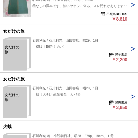
函なしの裸本です。強いヤケシミ傷み、スレ汚れがあります。
不死鳥BOOKS
￥8,810
女だけの旅
石川利光 / 石川利光、山田書店、昭29、1冊
初版〔B6判〕カバ
女だけの
旅
渥美書房
￥2,200
女だけの旅
石川利光 / 石川利光、山田書店、昭29、1冊
初〔B6判〕献呈署名 カバ帯
女だけの
旅
渥美書房
￥3,850
火蛾
石川利光 著、小説朝日社、昭28、279p、19cm、１冊