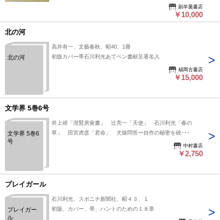
2）昭和34年10月6日消印。ペン書き3行。関西に出かける予
副羊羹書店
定。3）昭和35年10月28日消印。ペン書き8行。仕事とこれか
￥10,000
らの予定。わが家の自慢。4）昭和37年4月14日消印（速
北の河
達）。ペン書き5行。季節ごとの対策。5）昭和37年7月28日消
印。ペン書き10行。夏の過ごし方。6）昭和38年2月3日消印。
高井有一、文藝春秋、昭40、1冊
ペン書き9行。冬の過ごし方。
初版カバー帯石川利光あてペン書献呈署名入
北の河
福岡古書店
￥15,000
文学界 5巻6号
井上靖「澄賢房覚書」 辻亮一「天使」 石川利光「春の
草」 田宮虎彦「君命」 犬猿問答ー自作の秘密を繞･･･
文学界 5巻6
号
中村書店
￥2,750
プレイガール
石川利光、スポニチ新聞社、昭４３、１
初版、カバー、帯、ハントのための１８章
プレイガー
ル