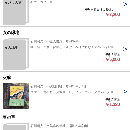
初版 カバー帯
女だけの旅
有限会社古書舗フクタ
￥3,200
女の緑地
石川利光、小壺天書房、昭和32年
函上部こわれ・背中心にやけ。本は汚れなく天小口弱く焼け。
女の緑地
有楽堂
￥5,000
火蛾
石川利光、小説朝日社、昭和28年、1冊
ヤケシミ角折れ、見返帯ヨレ／ソフトカバー／カバー／帯
言事堂
￥1,320
春の草
石川利光、文芸春秋新社、昭和26年初版