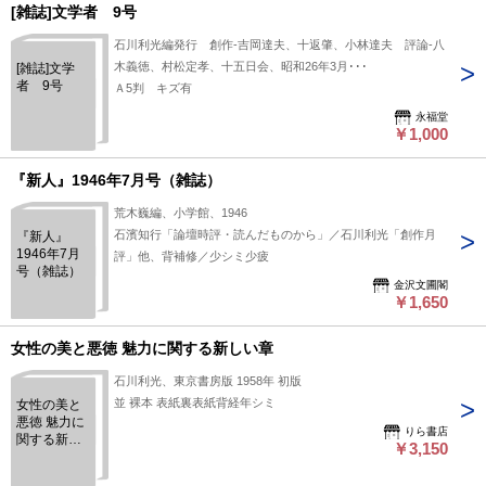
[雑誌]文学者 9号
石川利光編発行 創作-吉岡達夫、十返肇、小林達夫 評論-八
木義徳、村松定孝、十五日会、昭和26年3月･･･
[雑誌]文学
者 9号
Ａ5判 キズ有
永福堂
￥1,000
『新人』1946年7月号（雑誌）
荒木巍編、小学館、1946
石濱知行「論壇時評・読んだものから」／石川利光「創作月
『新人』
1946年7月
評」他、背補修／少シミ少疲
号（雑誌）
金沢文圃閣
￥1,650
女性の美と悪徳 魅力に関する新しい章
石川利光、東京書房版 1958年 初版
並 裸本 表紙裏表紙背経年シミ
女性の美と
悪徳 魅力に
りら書店
関する新し
￥3,150
い章