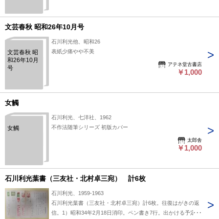
文芸春秋 昭和26年10月号
石川利光他、昭和26
表紙少痛やや不美
文芸春秋 昭
和26年10月
アテネ堂古書店
号
￥1,000
女觸
石川利光、七洋社、1962
不作法随筆シリーズ 初版カバー
女觸
太郎舎
￥1,000
石川利光葉書（三友社・北村卓三宛） 計6枚
石川利光、1959-1963
石川利光葉書（三友社・北村卓三宛）計6枚。往復はがきの返
信。1）昭和34年2月18日消印。ペン書き7行。出かける予定。