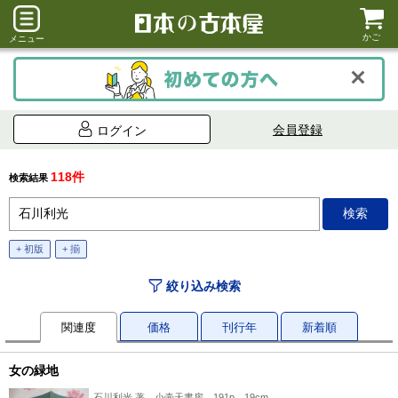
かご
メニュー
会員登録
ログイン
118件
検索結果
+ 初版
+ 揃
絞り込み検索
関連度
価格
刊行年
新着順
女の緑地
石川利光 著、小壷天書房、191p、19cm