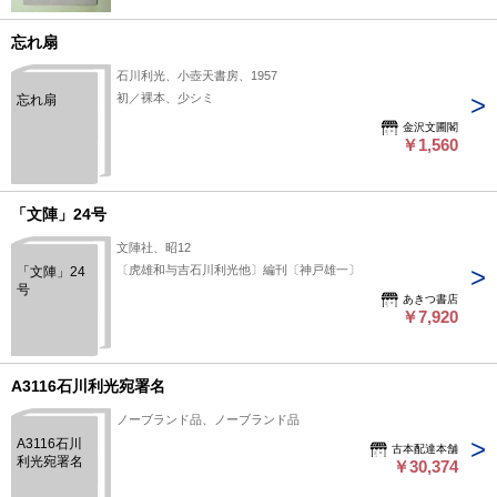
忘れ扇
石川利光、小壺天書房、1957
初／裸本、少シミ
忘れ扇
金沢文圃閣
￥1,560
「文陣」24号
文陣社、昭12
〔虎雄和与吉石川利光他〕編刊〔神戸雄一〕
「文陣」24
号
あきつ書店
￥7,920
A3116石川利光宛署名
ノーブランド品、ノーブランド品
A3116石川
古本配達本舗
利光宛署名
￥30,374