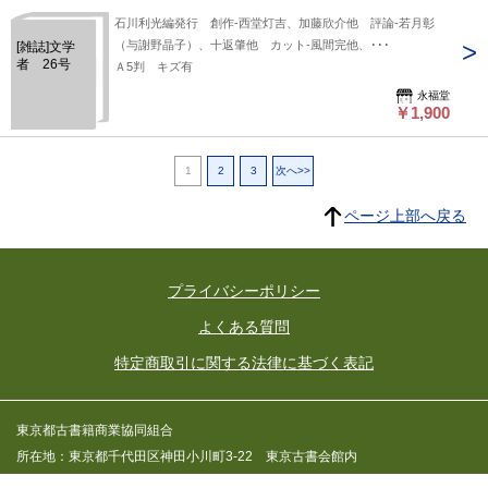
石川利光編発行 創作-西堂灯吉、加藤欣介他 評論-若月彰
（与謝野晶子）、十返肇他 カット-風間完他、･･･
[雑誌]文学
者 26号
Ａ5判 キズ有
永福堂
￥1,900
1
2
3
次へ>>
ページ上部へ戻る
プライバシーポリシー
よくある質問
特定商取引に関する法律に基づく表記
東京都古書籍商業協同組合
所在地：東京都千代田区神田小川町3-22 東京古書会館内
東京都公安委員会許可済 許可番号 301026602392