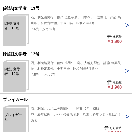
[雑誌]文学者 13号
石川利光編発行 創作-恒松恭助、田中穣、十返肇他 評論-高
山毅、村松定孝他、十五日会、昭和26年7月･･･
[雑誌]文学
者 13号
Ａ5判 少キズ有
永福堂
￥1,900
[雑誌]文学者 12号
石川利光編発行 創作-小田仁二郎、大輪好輝他 評論-榛葉英
治、村松定孝他、十五日会、昭和26年6月発･･･
[雑誌]文学
者 12号
Ａ5判 少キズ有
永福堂
￥1,900
プレイガール
石川利光、スポニチ新聞社 ＊昭和43年 初版
並 経年状態 カバ・帯まあまあ 見返し経年シミ・札はがし
プレイガー
ル
あと
りら書店