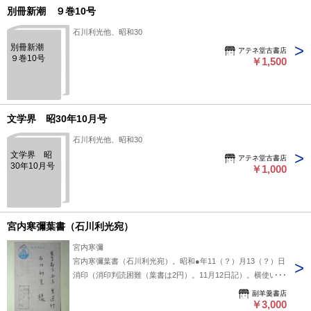
別冊新潮 ９巻10号
石川利光他、昭和30
別冊新潮
アテネ堂古書店
９巻10号
￥1,500
文学界 昭30年10月号
石川利光他、昭和30
文学界 昭
アテネ堂古書店
30年10月号
￥1,000
宮内寒彌葉書（石川利光宛）
宮内寒彌
宮内寒彌葉書（石川利光宛）。昭和●年11（？）月13（？）日
消印（消印判読困難（葉書は2円）。11月12日記）。横使いペ
ン書き15行。石川の作品が『新潮』に掲載されたことのお祝
副羊羹書店
いか。昭和25年ころか？
￥3,000