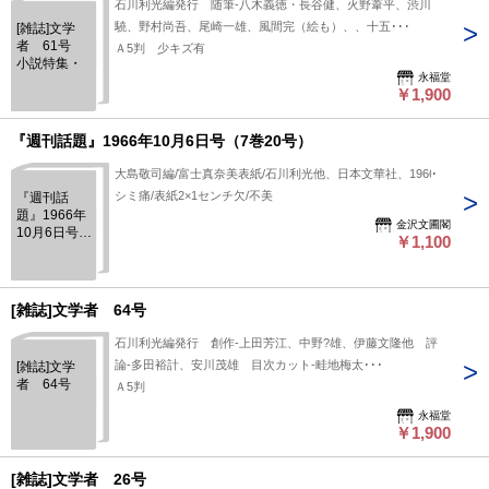
石川利光編発行 随筆-八木義徳・長谷健、火野葦平、渋川
驍、野村尚吾、尾崎一雄、風間完（絵も）、、十五･･･
[雑誌]文学
者 61号
Ａ5判 少キズ有
小説特集・
永福堂
￥1,900
『週刊話題』1966年10月6日号（7巻20号）
大島敬司編/富士真奈美表紙/石川利光他、日本文華社、1966
シミ痛/表紙2×1センチ欠/不美
『週刊話
題』1966年
金沢文圃閣
10月6日号
￥1,100
（7巻20号）
[雑誌]文学者 64号
石川利光編発行 創作-上田芳江、中野?雄、伊藤文隆他 評
論-多田裕計、安川茂雄 目次カット-畦地梅太･･･
[雑誌]文学
者 64号
Ａ5判
永福堂
￥1,900
[雑誌]文学者 26号