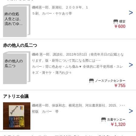
磯崎憲一郎、新潮社、２００９年、１
５刷、カバー・ヤケあり帯
終の住処
人生とは、
曙堂
流れてゆく
￥600
時間、その
ものなの
だ 第１４
１回芥川賞
赤の他人の瓜二つ
受賞！
磯崎 憲一郎、講談社、2011年3月1日（発売年月日の記載とな
ります、版・刷等について気になる際には･･･
赤の他人の
瓜二つ
カバー：背に色あせ・ふち傷み▼ 全体的に若干使用感・スレ
キズ・薄ヤケ・薄汚れ少々
ノースブックセンター
￥755
アトリエ会議
磯崎憲一郎、保坂和志、横尾忠則、河出書房新社、2015、1冊
初版 カバー 帯
古書サンエー
￥1,320