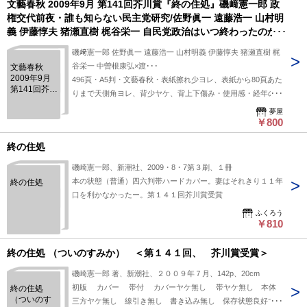
文藝春秋 2009年9月 第141回芥川賞『終の住処』磯﨑憲一郎 政
権交代前夜・誰も知らない民主党研究/佐野眞一 遠藤浩一 山村明
義 伊藤惇夫 猪瀬直樹 梶谷栄一 自民党政治はいつ終わったのか/
中曽根康弘×渡辺恒雄×御厨貴 ほか
磯﨑憲一郎 佐野眞一 遠藤浩一 山村明義 伊藤惇夫 猪瀬直樹 梶
谷栄一 中曽根康弘×渡･･･
文藝春秋
2009年9月
496頁・A5判・文藝春秋・表紙擦れ少ヨレ、表紙から80頁あた
第141回芥川
りまで天側角ヨレ、背少ヤケ、背上下傷み・使用感・経年のヤ
賞『終の住
ケ、シミ
処』磯﨑憲
夢屋
￥800
一郎 政権交
代前夜・誰
も知らない
終の住処
民主党研究/
佐野眞一 遠
磯崎憲一郎、新潮社、2009・8・7第３刷、１冊
藤浩一 山村
本の状態（普通）四六判帯ハードカバー。妻はそれきり１１年
終の住処
明義 伊藤惇
口を利かなかったー。第１４１回芥川賞受賞
夫 猪瀬直樹
梶谷栄一 自
ふくろう
民党政治は
￥810
いつ終わっ
たのか/中曽
終の住処 （ついのすみか） ＜第１４１回、 芥川賞受賞＞
根康弘×渡辺
恒雄×御厨貴
磯崎憲一郎 著、新潮社、２００９年７月、142p、20cm
ほか
初版 カバー 帯付 カバーヤケ無し 帯ヤケ無し 本体
終の住処
（ついのす
三方ヤケ無し 線引き無し 書き込み無し 保存状態良好で