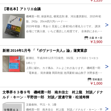
￥1,220
WORLD
TOUR 開館5
周年記念
【署名本】アトリエ会議
展 ［図
録］
磯﨑憲一郎, 保坂和志, 横尾忠則 著、河出書房新社、2015年初
版、242p、20cm四六判ハード･･･
2015年初版：帯あり 見返しに著者3名の署名入りです。 講演
会場にて購入後、いちど通読した程度です。 全体的にきれい
な良品です。 （添付写真をご覧下さい） 発送方法：③レター
古書 本々堂
パックライト 下記の送料表、または価格表記の隣にある送料
￥3,900
欄をご参照ください。 在庫検索用ワード：本々堂初版本限定
新潮 2014年1月号 「『ボヴァリー夫人』論」蓮實重彦
本
新潮社、平成26年12月7日発売、332頁、タテ210ミリ×ヨコ
145ミリ
上部に破れ、カド痛み、スレよごれがあります。 磯崎憲一郎
「電車道」 筒井康隆 岡田利規 池澤夏樹 絲山秋子 河野多恵子
津島佑子 西村賢太 藤野可織 堀江敏幸 本谷有希子 角田光代 よ
菅村書店
しもとばなば
￥1,000
文學界６３巻９号 磯崎憲一郎 南木佳士 村上龍 対談／ドナ
ルド・キーン・平野啓一郎 対談／渡邊守章・松浦寿輝
文藝春秋、平21・9、1冊
磯崎憲一郎 南木佳士 村上龍 対談／ドナルド・キーン・平
文學界６３