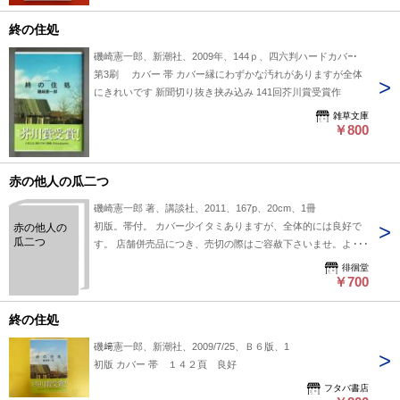
終の住処
磯崎憲一郎、新潮社、2009年、144ｐ、四六判ハードカバー
第3刷 カバー 帯 カバー縁にわずかな汚れがありますが全体
にきれいです 新聞切り抜き挟み込み 141回芥川賞受賞作
雑草文庫
￥800
赤の他人の瓜二つ
磯崎憲一郎 著、講談社、2011、167p、20cm、1冊
初版。帯付。 カバー少イタミありますが、全体的には良好で
赤の他人の
瓜二つ
す。 店舗併売品につき、売切の際はご容赦下さいませ。よろ
しくお願いいたします。
徘徊堂
￥700
終の住処
磯﨑憲一郎、新潮社、2009/7/25、Ｂ６版、1
初版 カバー 帯 １４２頁 良好
フタバ書店