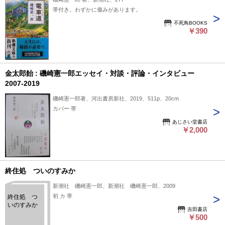
帯付き。わずかに傷みがあります。
不死鳥BOOKS
￥390
金太郎飴 : 磯崎憲一郎エッセイ・対談・評論・インタビュー
2007-2019
磯崎憲一郎著、河出書房新社、2019、511p、20cm
カバー 帯
あじさい堂書店
￥2,000
終住処 ついのすみか
新潮社 磯崎憲一郎、新潮社 磯崎憲一郎、2009
初 カ 帯
終住処 つ
いのすみか
吉田書店
￥500