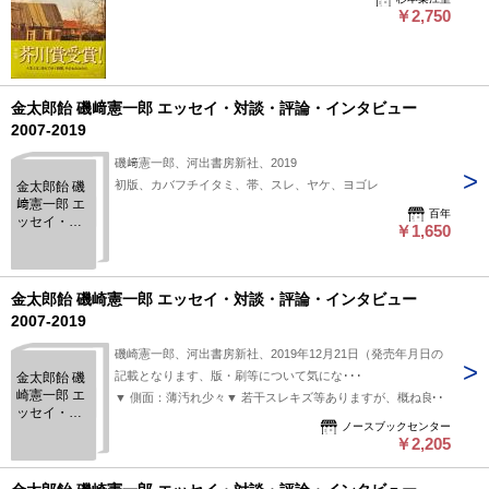
￥2,750
金太郎飴 磯﨑憲一郎 エッセイ・対談・評論・インタビュー
2007-2019
磯﨑憲一郎、河出書房新社、2019
初版、カバフチイタミ、帯、スレ、ヤケ、ヨゴレ
金太郎飴 磯
﨑憲一郎 エ
百年
ッセイ・対
￥1,650
談・評論・
インタビュ
ー 2007-
2019
金太郎飴 磯崎憲一郎 エッセイ・対談・評論・インタビュー
2007-2019
磯崎憲一郎、河出書房新社、2019年12月21日（発売年月日の
記載となります、版・刷等について気にな･･･
金太郎飴 磯
崎憲一郎 エ
▼ 側面：薄汚れ少々▼ 若干スレキズ等ありますが、概ね良好
ッセイ・対
ノースブックセンター
談・評論・
￥2,205
インタビュ
ー 2007-
2019