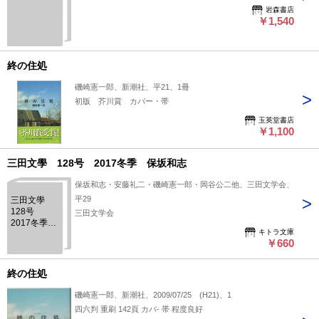
岩森書店
￥1,540
終の住処
磯崎憲一郎、新潮社、平21、1冊
初版 芥川賞 カバー・帯
玉英堂書店
￥1,100
三田文學 128号 2017冬季 保坂和志
保坂和志・安藤礼二・磯崎憲一郎・岡谷公二他、三田文学会、
平29
三田文學
128号
三田文学会
2017冬季
キトラ文庫
保坂和志
￥660
終の住処
磯崎憲一郎、新潮社、2009/07/25 (H21)、1
四六判 重刷 142頁 カバ- 帯 程度良好