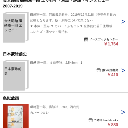
金太郎飴 磯崎憲一郎 エッセイ・対談・評論・インタビュー
2007-2019
磯崎憲一郎、河出書房新社、2019年12月21日（発売年月日の
記載となります、版・刷等について気にな･･･
金太郎飴 磯
崎憲一郎 エ
▼ 本体：歪み ▼ カバー：ふちヨレ▼ 全体的に若干使用感・
ッセイ・対
スレキズ・薄ヤケ・薄汚れ
談・評論・
インタビュ
ノースブックセンター
￥1,764
ー 2007-
2019
日本蒙昧前史
磯﨑 憲一郎、文藝春秋、2.5~3cm、1
日本蒙昧前
(株)馬燈書房
史
￥410
鳥獣戯画
磯崎憲一郎、講談社、290、四六判
カバー少ヨレ
コ本や honkbooks
￥880