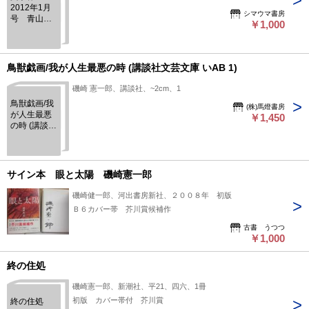
2012年1月
シマウマ書房
号 青山七
￥1,000
恵「すみ
れ」ほか
鳥獣戯画/我が人生最悪の時 (講談社文芸文庫 いAB 1)
磯崎 憲一郎、講談社、~2cm、1
鳥獣戯画/我
(株)馬燈書房
が人生最悪
￥1,450
の時 (講談社
文芸文庫 い
AB 1)
サイン本 眼と太陽 磯崎憲一郎
磯崎健一郎、河出書房新社、２００８年 初版
Ｂ６カバー帯 芥川賞候補作
古書 うつつ
￥1,000
終の住処
磯崎憲一郎、新潮社、平21、四六、1冊
初版 カバー帯付 芥川賞
終の住処