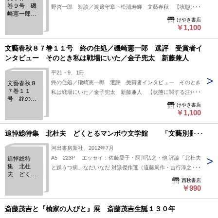
巻９号 磯
野啓一郎 対談／渡邊守章・松浦寿輝 文藝春秋 【状態に関
崎憲一郎
する注意】けやき書店の掲載品は全て、状態に関わらず「中古
けやき書店
南木佳士
品（並）」と表示されています。「日本の古本屋」は６段階の
￥1,100
村上龍 対
「状態」表記が必須となりましたが、当店の扱う商品の特質
談／ドナル
ド・キー
上、状態の簡易な区分けは適切ではない（不可能な）為、状態
文藝春秋８７巻１１号 終の住処／磯崎憲一郎 選評 受賞者イ
ン・平野啓
欄の「中古品（並）」という表現は考慮にいれないで下さい。
ンタビュー そのとき私は戦場にいた／金子兜太 新藤兼人
一郎 対談
痛みなどの瑕疵につきましては、解説欄等をご参考にして下さ
／渡邊守
平21・9、1冊
い。状態表記の無いものは特に問題なく良好とお考え下さ
章・松浦寿
終の住処／磯崎憲一郎 選評 受賞者インタビュー そのとき
文藝春秋８
輝
い。:
７巻１１
私は戦場にいた／金子兜太 新藤兼人 【状態に関する注意】
号 終の住
けやき書店の掲載品は全て、状態に関わらず「中古品（並）」
けやき書店
処／磯崎憲
と表示されています。「日本の古本屋」は６段階の「状態」表
￥1,100
一郎 選
記が必須となりましたが、当店の扱う商品の特質上、状態の簡
評 受賞者
インタビュ
易な区分けは適切ではない（不可能な）為、状態欄の「中古品
追悼総特集 北杜夫 どくとるマンボウ文学館 「文藝別冊」
ー そのと
（並）」という表現は考慮にいれないで下さい。痛みなどの瑕
き私は戦場
河出書房新社、2012年7月
疵につきましては、解説欄等をご参考にして下さい。状態表記
にいた／金
A5 223P エッセイ：佐藤愛子・阿川弘之・他 評論「北杜夫
追悼総特
の無いものは特に問題なく良好とお考え下さい。:
子兜太 新
集 北杜
と躁うつ病」なだいなだ 対談傑作選（遠藤周作・吉行淳之
藤兼人
夫 どくと
介・斎藤茂太・他） 特別対談「日本離れした文学」（石原千
西秋書店
るマンボウ
秋・磯崎憲一郎） 資料：主要作品ガイド・著作目録・略年譜
￥990
文学館
「文藝別
冊」
斎藤茂吉と『楡家の人びと』展 斎藤茂吉生誕１３０年