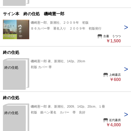
サイン本 終の住処 磯崎憲一郎
磯崎憲一郎、新潮社、２００９年 初版
Ｂ６カバー帯 署名入り ２００９年 初版発行
古書 うつつ
￥1,500
終の住処
磯崎憲一郎 著、新潮社、142p、20cm
初版 カバー 帯
終の住処
上崎書店
￥600
終の住処
磯崎憲一郎 著、新潮社、2009、142p、20cm、１冊
初版 銀ペン署名 カバー 帯 良好
終の住処
近代書房
￥4,000