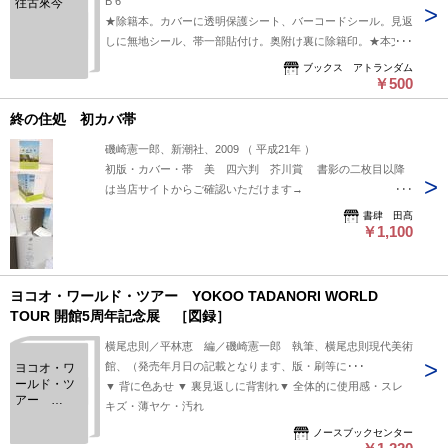
B 6
往古來今
★除籍本。カバーに透明保護シート、バーコードシール。見返
しに無地シール、帯一部貼付け。奥附け裏に除籍印。★本文は
綺麗です。状態は概ね良好です。厚2,1
ブックス アトランダム
￥500
終の住処 初カバ帯
磯崎憲一郎、新潮社、2009 （ 平成21年 ）
初版・カバー・帯 美 四六判 芥川賞 書影の二枚目以降
は当店サイトからご確認いただけます→
https://www.shoshitakou.com/items/55355746
書肆 田髙
￥1,100
ヨコオ・ワールド・ツアー YOKOO TADANORI WORLD
TOUR 開館5周年記念展 ［図録］
横尾忠則／平林恵 編／磯崎憲一郎 執筆、横尾忠則現代美術
館、（発売年月日の記載となります、版・刷等に･･･
ヨコオ・ワ
ールド・ツ
▼ 背に色あせ ▼ 裏見返しに背割れ▼ 全体的に使用感・スレ
アー
キズ・薄ヤケ・汚れ
YOKOO
TADANORI
ノースブックセンター