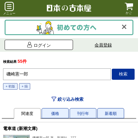
かご
メニュー
会員登録
ログイン
55件
検索結果
+ 初版
+ 揃
絞り込み検索
関連度
価格
刊行年
新着順
電車道 (新潮文庫)
磯﨑憲一郎 著、新潮社、277