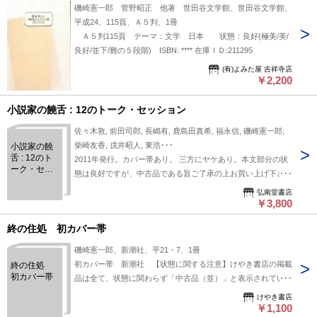
磯崎憲一郎 菅野昭正 他著 世田谷文学館、世田谷文学館、
平成24、115頁、Ａ５判、1冊
Ａ５判115頁 テーマ：文学 日本 状態：良好(極美/美/
良好/並下/難の５段階) ISBN: **** 在庫ＩＤ:211295
(有)よみた屋 吉祥寺店
￥2,200
小説家の饒舌 : 12のトーク・セッション
佐々木敦, 前田司郎, 長嶋有, 鹿島田真希, 福永信, 磯崎憲一郎,
柴崎友香, 戌井昭人, 東浩･･･
小説家の饒
舌 : 12のト
2011年発行。カバー帯あり。 三方にヤケあり。本文部分の状
ーク・セッ
態は良好ですが、中古品である旨ご了承の上お買い上げ下さ
ション
い。
弘南堂書店
￥3,800
終の住処 初カバー帯
磯崎憲一郎、新潮社、平21・7、1冊
初カバー帯 新潮社 【状態に関する注意】けやき書店の掲載
終の住処
初カバー帯
品は全て、状態に関わらず「中古品（並）」と表示されていま
す。「日本の古本屋」は６段階の「状態」表記が必須となりま
けやき書店
したが、当店の扱う商品の特質上、状態の簡易な区分けは適切
￥1,100