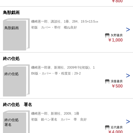
￥800
鳥獣戯画
磯崎憲一郎、講談社、1冊、284、19.5×13.5㎝
初版 カバー・帯付 概ね良好
鳥獣戯画
矢野書房
￥1,000
終の住処
磯崎憲一郎著、新潮社、2009年刊(初版)、1
B6版・カバー・帯・程度並：29-2
終の住処
浪曼書房
￥500
終の住処 署名
磯崎憲一郎、新潮社、2009、1冊
初版 銀ペン署名 カバー 帯 良好
終の住処
署名
近代書房
￥4,000