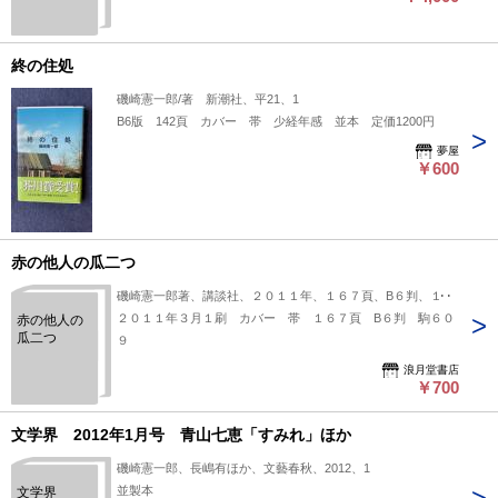
終の住処
磯崎憲一郎/著 新潮社、平21、1
B6版 142頁 カバー 帯 少経年感 並本 定価1200円
夢屋
￥600
赤の他人の瓜二つ
磯崎憲一郎著、講談社、２０１１年、１６７頁、B６判、１冊
２０１１年３月１刷 カバー 帯 １６７頁 B６判 駒６０
赤の他人の
瓜二つ
９
浪月堂書店
￥700
文学界 2012年1月号 青山七恵「すみれ」ほか
磯崎憲一郎、長嶋有ほか、文藝春秋、2012、1
並製本
文学界