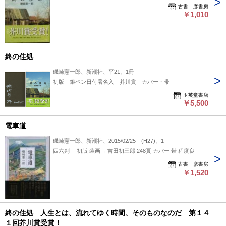
古書 彦書房
￥1,010
終の住処
磯崎憲一郎、新潮社、平21、1冊
初版 銀ペン日付署名入 芥川賞 カバー・帯
玉英堂書店
￥5,500
電車道
磯崎憲一郎、新潮社、2015/02/25 (H27)、1
四六判 初版 装画→ 吉田初三郎 248頁 カバー 帯 程度良
古書 彦書房
￥1,520
終の住処 人生とは、流れてゆく時間、そのものなのだ 第１４
１回芥川賞受賞！