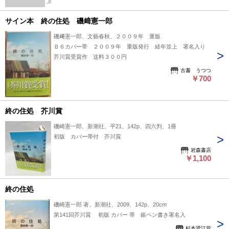
サイン本 終の住処 磯﨑憲一郎
磯﨑憲一郎、文藝春秋、２００９年 重版
Ｂ６カバー帯 ２００９年 重版発行 経年並上 署名入り
芥川賞受賞作 送料３００円
古書 うつつ
￥700
終の住処 芥川賞
磯崎憲一郎、新潮社、平21、142p、四六判、1冊
初版 カバー帯付 芥川賞
岩森書店
￥1,100
終の住処
磯崎憲一郎 著、新潮社、2009、142p、20cm
第141回芥川賞 初版 カバー 帯 銀ペン書き署名入
杉本梁江堂