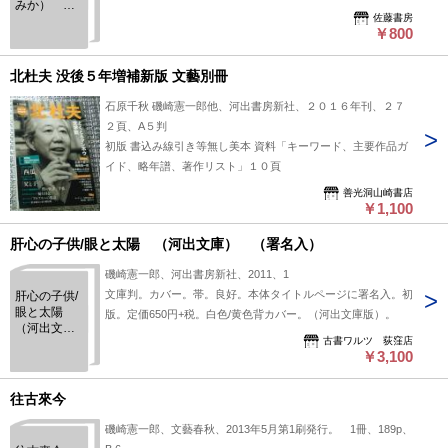
みか） ＜
す。 結婚すれば世の中のすべてが違って見えるかといえば、
佐藤書房
第１４１
やはりそんなことはなかったのだ――。互いに二十代の長く続
￥800
回、 芥川
いた恋愛に敗れたあとで付き合いはじめ、三十を過ぎて結婚し
賞受賞＞
た男女。不安定で茫漠とした新婚生活を経て、あるときを境に
北杜夫 没後５年増補新版 文藝別冊
十一年、妻は口を利かないままになる。遠く隔たったままの二
石原千秋 磯崎憲一郎他、河出書房新社、２０１６年刊、２７
人に歳月は容赦なく押し寄せた……。ベストセラーとなった芥
２頁、A５判
川賞受賞作。解説・蓮實重彦
初版 書込み線引き等無し美本 資料「キーワード、主要作品ガ
イド、略年譜、著作リスト」１０頁
善光洞山崎書店
￥1,100
肝心の子供/眼と太陽 （河出文庫） （署名入）
磯崎憲一郎、河出書房新社、2011、1
文庫判。カバー。帯。良好。本体タイトルページに署名入。初
肝心の子供/
眼と太陽
版。定価650円+税。白色/黄色背カバー。（河出文庫版）。
（河出文
古書ワルツ 荻窪店
庫） （署
￥3,100
名入）
往古來今
磯崎憲一郎、文藝春秋、2013年5月第1刷発行。 1冊、189p、