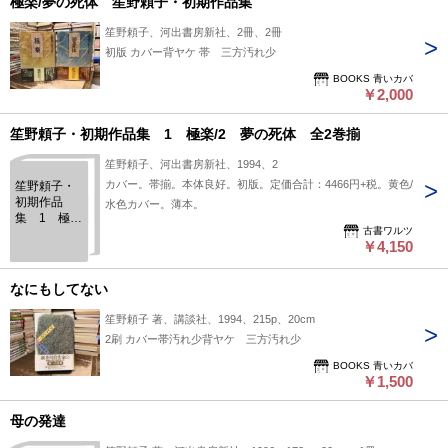
極楽/夢の死体 笙野頼子・初期作品集
笙野頼子、河出書房新社、2冊、2冊
初版 カバー背ヤケ 帯 三方汚れ少
BOOKS 青いカバ
￥2,000
笙野頼子・初期作品集 1 極楽/2 夢の死体 全2巻揃
笙野頼子、河出書房新社、1994、2
カバー。帯揃。本体良好。初版。定価合計：4466円+税。黄色/
笙野頼子・
初期作品
水色カバー。薄本。
集 1 極
古書ワルツ
楽/2 夢の
￥4,150
死体 全2巻
揃
なにもしてない
笙野頼子 著、講談社、1994、215p、20cm
2刷 カバー帯汚れ少背ヤケ 三方汚れ少
BOOKS 青いカバ
￥1,500
母の発達