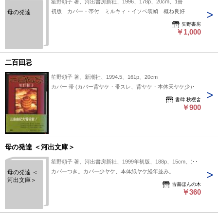
笙野頼子 著、河出書房新社、1996、178p、20cm、1冊
初版 カバー・帯付 ミルキィ・イソベ装幀 概ね良好
母の発達
矢野書房
￥1,000
二百回忌
笙野頼子 著、新潮社、1994.5、161p、20cm
カバー 帯 (カバー背ヤケ・帯スレ、背ヤケ・本体天ヤケ少）
書肆 秋櫻舎
￥900
母の発達 ＜河出文庫＞
笙野頼子 著、河出書房新社、1999年初版、188p、15cm、1冊
カバーつき。カバー少ヤケ、本体紙ヤケ経年並み。
母の発達 ＜
河出文庫＞
古書ほんの木
￥360