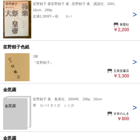
笙野頼子 著笙野頼子 著 ; 笙野頼子 著、講談社、2001、
16cm、289p
定価1,300円＋税 カバ
青聲社
￥2,200
笙野頼子色紙
1枚
『笙野頼子』
玉英堂書店
￥3,300
金毘羅
笙野頼子 著、集英社、2004年、296p、20cm
帯 カバイタミ少 シミ少
金毘羅
古本のんき
￥800
金毘羅