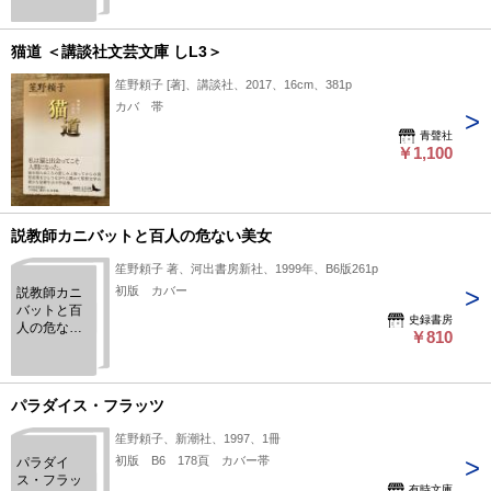
猫道 ＜講談社文芸文庫 しL3＞
笙野頼子 [著]、講談社、2017、16cm、381p
カバ 帯
青聲社
￥1,100
説教師カニバットと百人の危ない美女
笙野頼子 著、河出書房新社、1999年、B6版261p
初版 カバー
説教師カニ
バットと百
史録書房
人の危ない
￥810
美女
パラダイス・フラッツ
笙野頼子、新潮社、1997、1冊
初版 B6 178頁 カバー帯
パラダイ
ス・フラッ
有時文庫