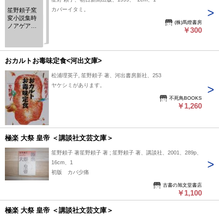
カバーイタミ。
笙野頼子窯
変小説集時
(株)馬燈書房
ノアゲアシ
￥300
取り 笙野 頼
子
おカルトお毒味定食<河出文庫>
松浦理英子, 笙野頼子 著、河出書房新社、253
ヤケシミがあります。
不死鳥BOOKS
￥1,260
極楽 大祭 皇帝 ＜講談社文芸文庫＞
笙野頼子 著笙野頼子 著 ; 笙野頼子 著、講談社、2001、289p、
16cm、1
初版 カバ少痛
古書の旭文堂書店
￥1,100
極楽 大祭 皇帝 ＜講談社文芸文庫＞