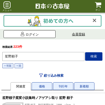
かご
メニュー
会員登録
ログイン
223件
検索結果
+ 初版
+ 揃
絞り込み検索
関連度
価格
刊行年
新着順
笙野頼子窯変小説集時ノアゲアシ取り 笙野 頼子
笙野 頼子、朝日新聞出版、1999、~2cm、1