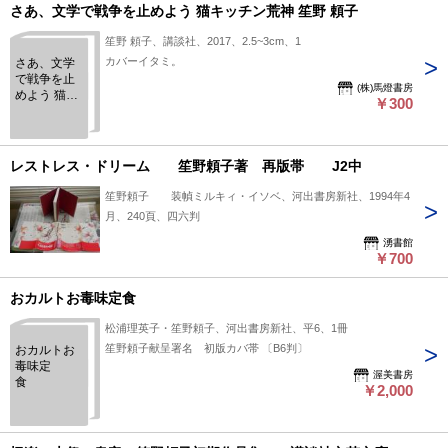
さあ、文学で戦争を止めよう 猫キッチン荒神 笙野 頼子
笙野 頼子、講談社、2017、2.5~3cm、1
カバーイタミ。
さあ、文学
で戦争を止
(株)馬燈書房
めよう 猫キ
￥300
ッチン荒神
笙野 頼子
レストレス・ドリーム 笙野頼子著 再版帯 J2中
笙野頼子 装幀ミルキィ・イソベ、河出書房新社、1994年4
月、240頁、四六判
湧書館
￥700
おカルトお毒味定食
松浦理英子・笙野頼子、河出書房新社、平6、1冊
笙野頼子献呈署名 初版カバ帯 〔B6判〕
おカルトお
毒味定
渥美書房
食
￥2,000