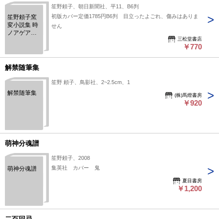
笙野頼子、朝日新聞社、平11、B6判
初版カバー定価1785円B6判 目立ったよごれ、傷みはありま
笙野頼子窯
変小説集 時
せん
ノアゲアシ
三松堂書店
取リ
￥770
解禁随筆集
笙野 頼子、鳥影社、2~2.5cm、1
解禁随筆集
(株)馬燈書房
￥920
萌神分魂譜
笙野頼子、2008
集英社 カバー 鬼
萌神分魂譜
夏目書房
￥1,200