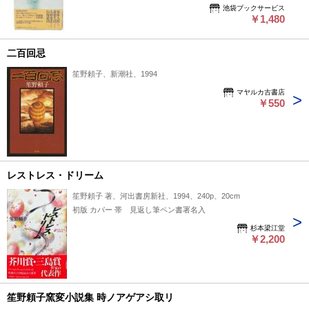
池袋ブックサービス
￥1,480
二百回忌
笙野頼子、新潮社、1994
マヤルカ古書店
￥550
レストレス・ドリーム
笙野頼子 著、河出書房新社、1994、240p、20cm
初版 カバー 帯 見返し筆ペン書署名入
杉本梁江堂
￥2,200
笙野頼子窯変小説集 時ノアゲアシ取リ