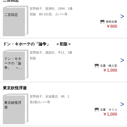
二百回忌
笙野頼子、新潮社、1994、1冊
初版 B6 161頁 カバー帯
二百回忌
有時文庫
￥800
ドン・キホーテの「論争」 ＜初版＞
笙野頼子、講談社、平11、1冊
初版
ドン・キホ
ーテの「論
古書 畸人堂
争」 ＜初
￥1,000
版＞
東京妖怪浮遊
笙野頼子、岩波書店、98、1
第2刷カバー帯
東京妖怪浮
遊
古書 キリコ
￥1,000