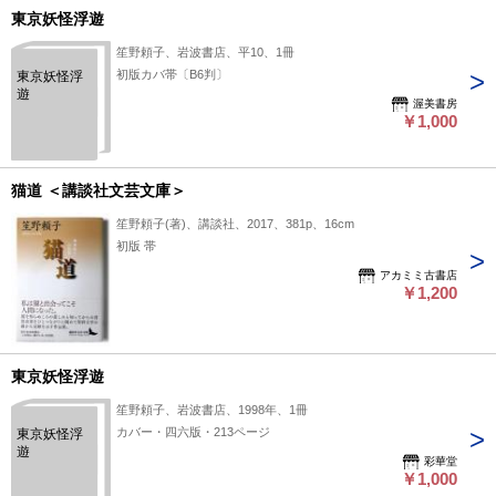
東京妖怪浮遊
笙野頼子、岩波書店、平10、1冊
初版カバ帯〔B6判〕
東京妖怪浮
遊
渥美書房
￥1,000
猫道 ＜講談社文芸文庫＞
笙野頼子(著)、講談社、2017、381p、16cm
初版 帯
アカミミ古書店
￥1,200
東京妖怪浮遊
笙野頼子、岩波書店、1998年、1冊
カバー・四六版・213ページ
東京妖怪浮
遊
彩華堂
￥1,000