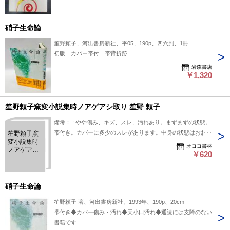
硝子生命論
笙野頼子、河出書房新社、平05、190p、四六判、1冊
初版 カバー帯付 帯背折跡
岩森書店
￥1,320
笙野頼子窯変小説集時ノアゲアシ取り 笙野 頼子
備考： : やや傷み、キズ、スレ、汚れあり。まずまずの状態。
帯付き。カバーに多少のスレがあります。中身の状態はおおむ
笙野頼子窯
変小説集時
ね良好です。
オヨヨ書林
ノアゲアシ
￥620
取り 笙野 頼
子
硝子生命論
笙野頼子 著、河出書房新社、1993年、190p、20cm
帯付き◆カバー傷み・汚れ◆天小口汚れ◆通読には支障のない
書籍です