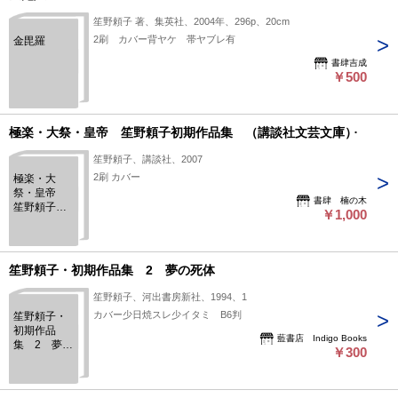
笙野頼子 著、集英社、2004年、296p、20cm
2刷 カバー背ヤケ 帯ヤブレ有
金毘羅
書肆吉成
￥500
極楽・大祭・皇帝 笙野頼子初期作品集 （講談社文芸文庫）
笙野頼子、講談社、2007
2刷 カバー
極楽・大
祭・皇帝
書肆 楠の木
笙野頼子初
￥1,000
期作品集
（講談社文
芸文庫）
笙野頼子・初期作品集 2 夢の死体
笙野頼子、河出書房新社、1994、1
カバー少日焼スレ少イタミ B6判
笙野頼子・
初期作品
藍書店 Indigo Books
集 2 夢の
￥300
死体