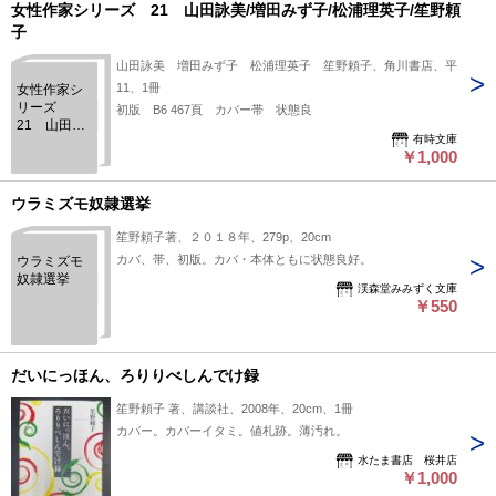
女性作家シリーズ 21 山田詠美/増田みず子/松浦理英子/笙野頼
子
山田詠美 増田みず子 松浦理英子 笙野頼子、角川書店、平
11、1冊
女性作家シ
リーズ
初版 B6 467頁 カバー帯 状態良
21 山田詠
有時文庫
美/増田みず
￥1,000
子/松浦理英
子/笙野頼子
ウラミズモ奴隷選挙
笙野頼子著、２０１８年、279p、20cm
カバ、帯、初版。カバ・本体ともに状態良好。
ウラミズモ
奴隷選挙
渓森堂みみずく文庫
￥550
だいにっほん、ろりりべしんでけ録
笙野頼子 著、講談社、2008年、20cm、1冊
カバー。カバーイタミ。値札跡。薄汚れ。
水たま書店 桜井店
￥1,000