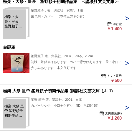
極楽・大祭・皇帝 笙野頼子初期作品集 ＜講談社文芸文庫＞
笙野頼子：著、講談社、2007、１冊
第２刷・カバー （本体三方ヤケ有）
極楽・大
祭・皇帝
洋行堂
笙野頼子初
￥1,400
期作品集
＜講談社文
芸文庫＞
金毘羅
笙野頼子 著、集英社、2004、296p、20cm
初版 帯背やけあります カバー背やけあります 天・小口に
少しみあります 本文良好です
トマト書房
￥500
極楽 大祭 皇帝 笙野頼子初期作品集 (講談社文芸文庫 しL 1)
笙野 頼子 著、講談社、2001、文庫
カバーヤケ少、小口ヤケ有り ［ID：M136430］
極楽 大祭 皇
帝 笙野頼子
太田書店(株)
初期作品集
￥1,200
(講談社文芸
文庫 しL 1)