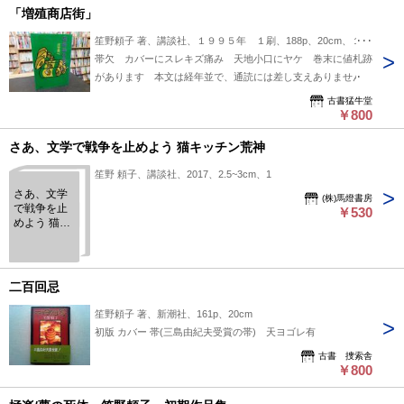
「増殖商店街」
笙野頼子 著、講談社、１９９５年 １刷、188p、20cm、１冊
帯欠 カバーにスレキズ痛み 天地小口にヤケ 巻末に値札跡
があります 本文は経年並で、通読には差し支えありません
古書猛牛堂
￥800
さあ、文学で戦争を止めよう 猫キッチン荒神
笙野 頼子、講談社、2017、2.5~3cm、1
さあ、文学
(株)馬燈書房
で戦争を止
￥530
めよう 猫キ
ッチン荒神
二百回忌
笙野頼子 著、新潮社、161p、20cm
初版 カバー 帯(三島由紀夫受賞の帯) 天ヨゴレ有
古書 捜索舎
￥800