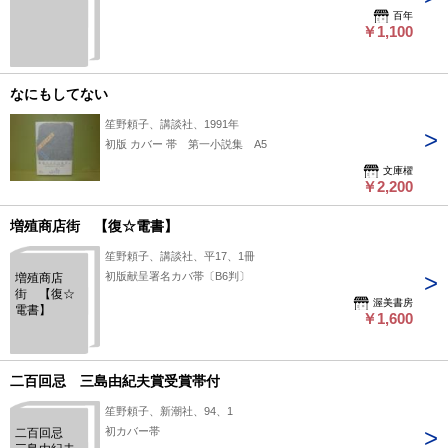
百年
￥1,100
なにもしてない
笙野頼子、講談社、1991年
初版 カバー 帯 第一小説集 A5
文庫櫂
￥2,200
増殖商店街 【復☆電書】
笙野頼子、講談社、平17、1冊
初版献呈署名カバ帯〔B6判〕
増殖商店
街 【復☆
渥美書房
電書】
￥1,600
二百回忌 三島由紀夫賞受賞帯付
笙野頼子、新潮社、94、1
初カバー帯
二百回忌