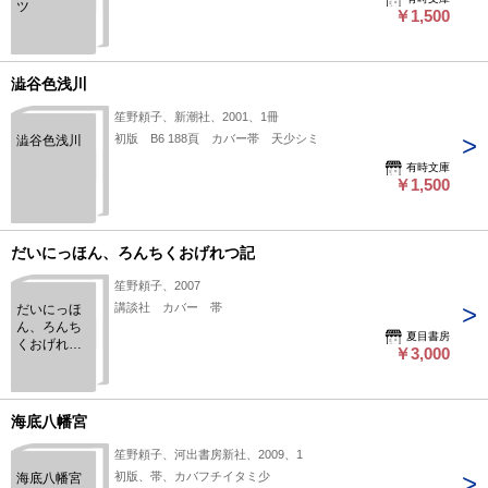
ツ
￥1,500
澁谷色浅川
笙野頼子、新潮社、2001、1冊
初版 B6 188頁 カバー帯 天少シミ
澁谷色浅川
有時文庫
￥1,500
だいにっほん、ろんちくおげれつ記
笙野頼子、2007
講談社 カバー 帯
だいにっほ
ん、ろんち
夏目書房
くおげれつ
￥3,000
記
海底八幡宮
笙野頼子、河出書房新社、2009、1
初版、帯、カバフチイタミ少
海底八幡宮