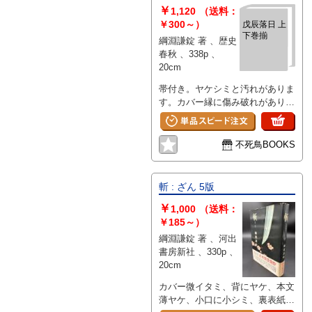
￥
1,120
（送料：
￥300～）
戊辰落日 上
下巻揃
綱淵謙錠 著 、歴史
春秋 、338p 、
20cm
帯付き。ヤケシミと汚れがありま
す。カバー縁に傷み破れがありま
す。上下巻揃。
不死鳥BOOKS
斬 : ざん 5版
￥
1,000
（送料：
￥185～）
綱淵謙錠 著 、河出
書房新社 、330p 、
20cm
カバー微イタミ、背にヤケ、本文
薄ヤケ、小口に小シミ、裏表紙見