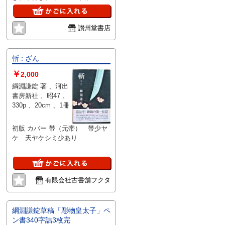
讃州堂書店
斬 : ざん
￥
2,000
綱淵謙錠 著 、河出
書房新社 、昭47 、
330p 、20cm 、1冊
初版 カバー 帯（元帯） 帯少ヤ
ケ 天ヤケシミ少あり
有限会社古書舗フクタ
綱淵謙錠草稿「彫物皇太子」ペ
ン書340字詰3枚完