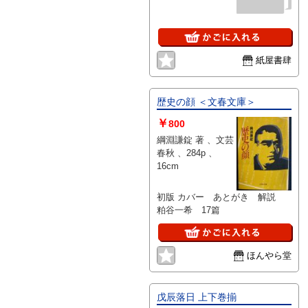
ペン書340
字詰3枚完
紙屋書肆
歴史の顔 ＜文春文庫＞
￥
800
綱淵謙錠 著 、文芸
春秋 、284p 、
16cm
初版 カバー あとがき 解説
粕谷一希 17篇
ほんやら堂
戊辰落日 上下巻揃