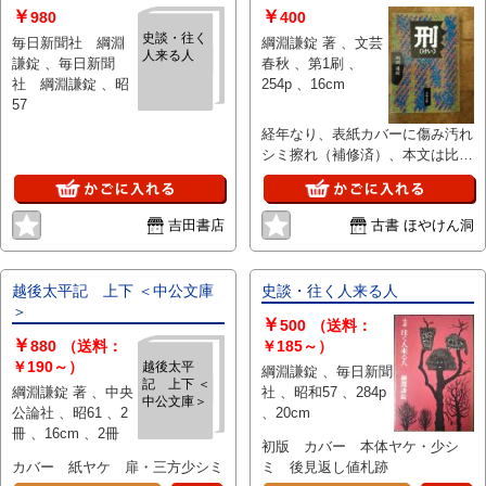
￥
￥
980
400
史談・往く
毎日新聞社 綱淵
綱淵謙錠 著 、文芸
人来る人
謙錠 、毎日新聞
春秋 、第1刷 、
社 綱淵謙錠 、昭
254p 、16cm
57
経年なり、表紙カバーに傷み汚れ
シミ擦れ（補修済）、本文は比較
的良好です
吉田書店
古書 ほやけん洞
越後太平記 上下 ＜中公文庫
史談・往く人来る人
＞
￥
500
（送料：
￥
880
（送料：
￥185～）
￥190～）
越後太平
綱淵謙錠 、毎日新聞
記 上下 ＜
綱淵謙錠 著 、中央
社 、昭和57 、284p
中公文庫＞
公論社 、昭61 、2
、20cm
冊 、16cm 、2冊
初版 カバー 本体ヤケ・少シ
カバー 紙ヤケ 扉・三方少シミ
ミ 後見返し値札跡