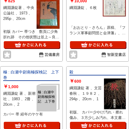
￥
￥
825
10,000
綱淵謙錠著 、中央
綱淵謙錠 、６枚
公論社 、1973 、
295p 、20cm
「おおとり・さろん」原稿、『フ
初版 カバー 帯つき 数頁に少角
ランス軍事顧問団と会津藩』、４
折れ跡 その他状態は並上～良
００字×６枚、ペン
好。送料185円～
芸備書房
智新堂書店
極 : 白瀬中尉南極探検記 上下
殺
巻
￥
600
￥
1,000
綱淵謙錠 著 、文芸
極 : 白瀬中
綱淵謙錠 著 、新潮
春秋 、１９８２ 、
尉南極探検
社 、1983 、2冊 、
294p 、20cm 、1
記 上下巻
20cm 、2
初版、 カバー少やけ汚れ・擦れ
カバー 帯 経年のヤケ有
傷み、３方少しみ汚れ、本文書込
み・線引き・折れなし