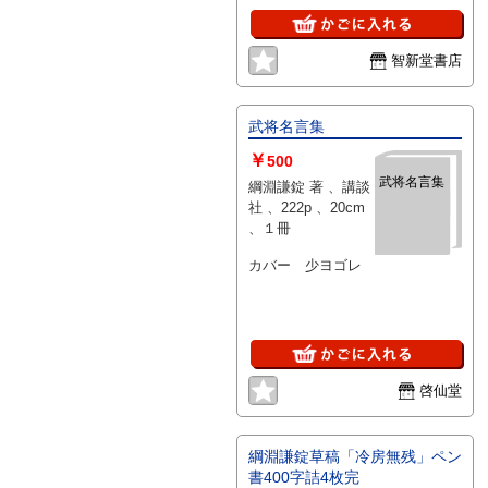
智新堂書店
武将名言集
￥
500
武将名言集
綱淵謙錠 著 、講談
社 、222p 、20cm
、１冊
カバー 少ヨゴレ
啓仙堂
綱淵謙錠草稿「冷房無残」ペン
書400字詰4枚完