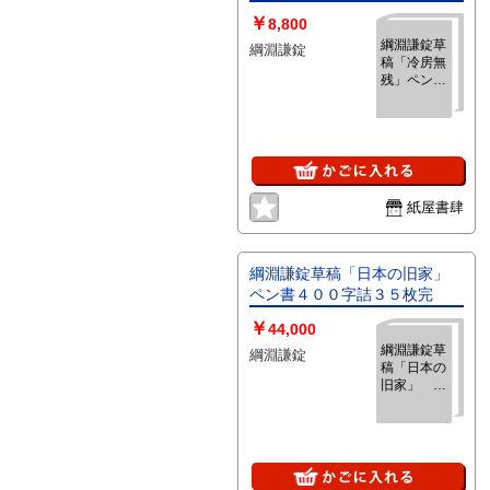
￥
8,800
綱淵謙錠草
綱淵謙錠
稿「冷房無
残」ペン書
400字詰4
枚完
紙屋書肆
綱淵謙錠草稿「日本の旧家」
ペン書４００字詰３５枚完
￥
44,000
綱淵謙錠草
綱淵謙錠
稿「日本の
旧家」 ペ
ン書４００
字詰３５枚
完