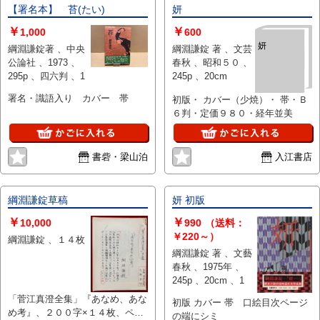
【署名本】 苔(たい)
妍
￥
￥
1,000
600
妍
綱淵謙錠著 、中央
綱淵謙錠 著 、文芸
公論社 、1973 、
春秋 、昭和５０ 、
295p 、四六判 、1
245p 、20cm
署名・識語入り カバー 帯
初版・ カバー（少焼）・ 帯・Ｂ
６判・定価９８０・経年並美
書砦・梁山泊
入江書店
綱淵謙錠草稿
妍 初版
￥
￥
10,000
990
（送料：
￥220～）
綱淵謙錠 、１４枚
綱淵謙錠 著 、文藝
春秋 、1975年 、
245p 、20cm 、1
「菅江真澄全集」『あなめ、あな
初版 カバー 帯 口絵目次ページ
め考』、２００字×１４枚、ペ
の端にシミ