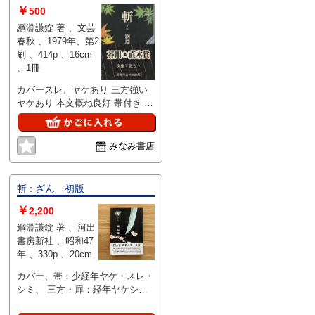
￥
500
綱淵謙錠 著 、文芸
春秋 、1979年、第2
刷 、414p 、16cm
、1冊
カバースレ、ヤケあり 三方強い
ヤケあり 本文概ね良好 帯付き 発
送方法：クリックポスト
みなみ書店
斬 : ざん 初版
￥
2,200
綱淵謙錠 著 、河出
書房新社 、昭和47
年 、330p 、20cm
カバー、帯：少経年ヤケ・スレ・
シミ、 三方・扉：経年ヤケシ
ミ、 本文書込みなく良好 ゆうパ