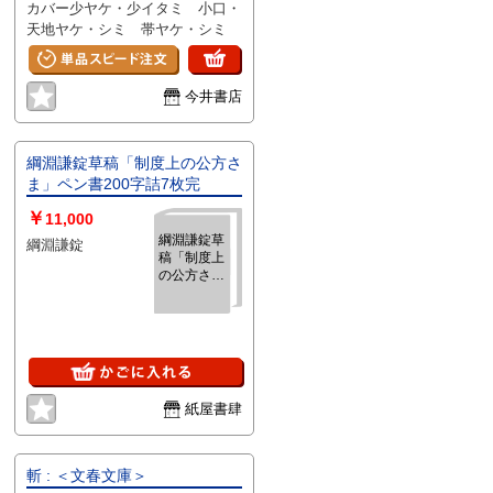
カバー少ヤケ・少イタミ 小口・
天地ヤケ・シミ 帯ヤケ・シミ
今井書店
綱淵謙錠草稿「制度上の公方さ
ま」ペン書200字詰7枚完
￥
11,000
綱淵謙錠草
綱淵謙錠
稿「制度上
の公方さ
ま」ペン書
200字詰7
枚完
紙屋書肆
斬 : ＜文春文庫＞