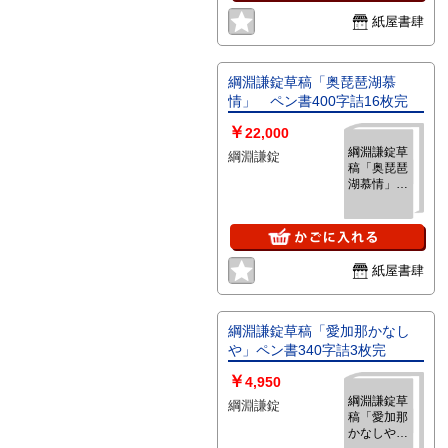
紙屋書肆
綱淵謙錠草稿「奥琵琶湖慕
情」 ペン書400字詰16枚完
￥
22,000
綱淵謙錠草
綱淵謙錠
稿「奥琵琶
湖慕情」
ペン書400
字詰16枚完
紙屋書肆
綱淵謙錠草稿「愛加那かなし
や」ペン書340字詰3枚完
￥
4,950
綱淵謙錠草
綱淵謙錠
稿「愛加那
かなしや」