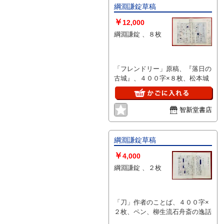
綱淵謙錠草稿
￥
12,000
綱淵謙錠 、８枚
「フレンドリー」原稿、『落日の
古城』、４００字×８枚、松本城
智新堂書店
綱淵謙錠草稿
￥
4,000
綱淵謙錠 、２枚
「刀」作者のことば、４００字×
２枚、ペン、柳生流石舟斎の逸話