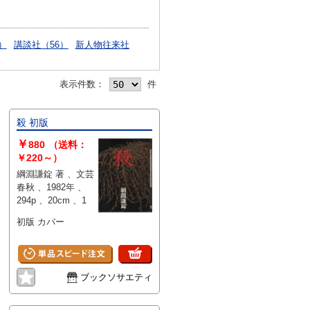
）
講談社（56）
新人物往来社
表示件数：
件
殺 初版
￥
880
（送料：
￥220～）
綱淵謙錠 著 、文芸
春秋 、1982年 、
294p 、20cm 、1
初版 カバー
ブックソサエティ