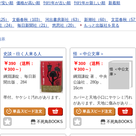
が安い順
価格が高い順
刊行年が古い順
刊行年が新しい順
新着順
25）
文藝春秋（103）
河出書房新社（63）
新潮社（60）
文芸春秋（57
社（24）
毎日新聞社（21）
悠思社（20）
もっと出版社を見る
表示
史談・往く人来る人
怪 ＜中公文庫＞
￥
￥
390
（送料：
300
（送料：
￥300～）
￥300～）
怪 ＜中公文
庫＞
綱淵謙錠 、毎日新
綱淵謙錠 著 、中央
聞出版 、284
公論社 、280p 、
16cm
帯付。ヤケシミ汚れがあります。
カバーと天地小口にヤケシミ汚れ
があります。天地に傷みがありま
す。
不死鳥BOOKS
不死鳥BOOKS