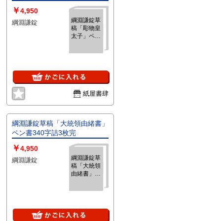
￥
4,950
綱淵謙錠草
綱淵謙錠
稿「彫物皇
太子」ペン
書340字詰
3枚完
紙屋書肆
綱淵謙錠草稿「大統領由緒書」
ペン書340字詰3枚完
￥
4,950
綱淵謙錠草
綱淵謙錠
稿「大統領
由緒書」ペ
ン書340字
詰3枚完