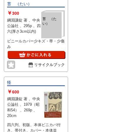
苔 （たい）
￥
300
苔 （た
綱淵謙錠 著 、中央
い）
公論社 、295p 、四
六(厚さ3cm以内)
ビニールカバー少キズ・帯・少傷
み
リサイクルブック
怪
￥
600
綱淵謙錠 著 、中央
公論社 、1979（昭
和54） 、269p 、
20cm
四六判、初版、本体ビニカバ付
き、帯付き、カバー・本体並