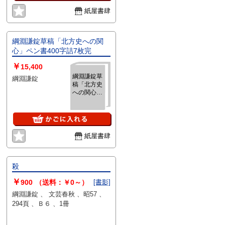
紙屋書肆
綱淵謙錠草稿「北方史への関
心」ペン書400字詰7枚完
￥
15,400
綱淵謙錠草
綱淵謙錠
稿「北方史
への関心」
ペン書400
字詰7枚完
紙屋書肆
殺
￥
900
（送料：￥0～）
[書影]
綱淵謙錠 、 文芸春秋 、昭57 、
294頁 、Ｂ６ 、1冊