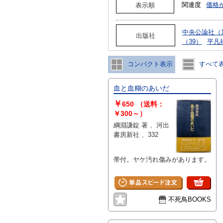
関連度
価格
表示順
中央公論社（1
出版社
（39）
平凡
コンパクト表示
すべて
血と血糊のあいだ
￥
650
（送料：
￥300～）
綱淵謙錠 著 、河出
書房新社 、332
帯付。ヤケ汚れ傷みがあります。
不死鳥BOOKS