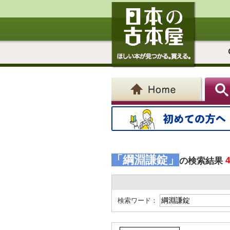
「綱淵謙錠」
の検索結果
検索ワード：