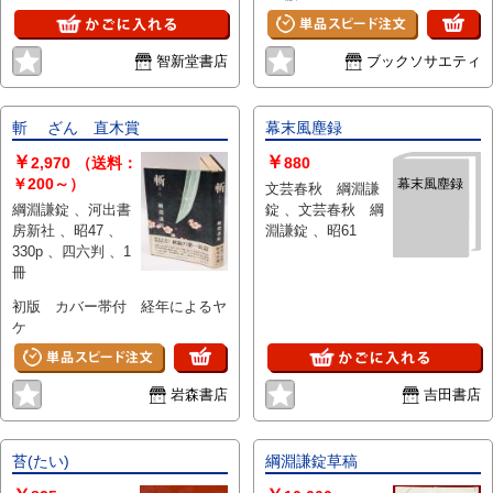
ン、幕府軍艦開陽丸考
智新堂書店
ブックソサエティ
斬 ざん 直木賞
幕末風塵録
￥
￥
2,970
（送料：
880
￥200～）
幕末風塵録
文芸春秋 綱淵謙
綱淵謙錠 、河出書
錠 、文芸春秋 綱
房新社 、昭47 、
淵謙錠 、昭61
330p 、四六判 、1
冊
初版 カバー帯付 経年によるヤ
ケ
岩森書店
吉田書店
苔(たい)
綱淵謙錠草稿