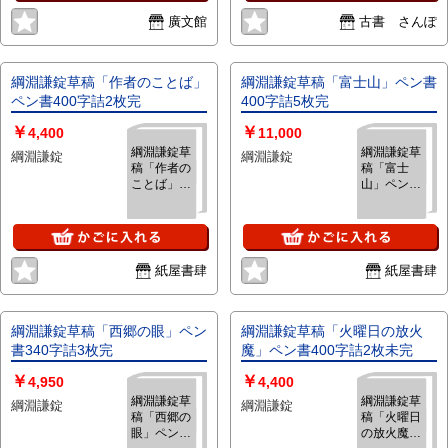
廣文館
古書 さんぽ
綱淵謙錠草稿「作者のことば」
綱淵謙錠草稿「富士山」ペン書
ペン書400字詰2枚完
400字詰5枚完
￥
￥
4,400
11,000
綱淵謙錠草
綱淵謙錠草
綱淵謙錠
綱淵謙錠
稿「作者の
稿「富士
ことば」ペ
山」ペン書
ン書400字
400字詰5
詰2枚完
枚完
紙屋書肆
紙屋書肆
綱淵謙錠草稿「西郷の眼」ペン
綱淵謙錠草稿「火曜日の放火
書340字詰3枚完
魔」ペン書400字詰2枚未完
￥
￥
4,950
4,400
綱淵謙錠草
綱淵謙錠草
綱淵謙錠
綱淵謙錠
稿「西郷の
稿「火曜日
眼」ペン書
の放火魔」