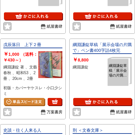
340字詰3
ペン書400
枚完
字詰2枚未
完
紙屋書肆
紙屋書肆
戊辰落日 上下２冊
綱淵謙錠草稿「展示会場の片隅
で」ペン書400字詰4枚完
￥
1,000
（送料：
￥
￥430～）
8,800
綱淵謙錠草
綱淵謙錠 著 、文藝
綱淵謙錠
稿「展示会
春秋 、昭和53 、2
場の片隅
冊 、20cm 、2冊
で」ペン書
400字詰4
初版・カバーヤケスレ・小口少シ
枚完
ミ
万葉書房
紙屋書肆
史談・往く人来る人
刑 ＜文春文庫＞