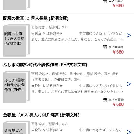
豆ノ木書房
￥680
閻魔の世直し: 善人長屋 (新潮文庫)
西條 奈加、新潮社、336
★税込 ＆ 送料無料★ 中古書につき折れ・シワなど
閻魔の世直
し: 善人長屋
あり。通読に問題ございません。帯なし。こちらの商品は★送
(新潮文庫)
料無料★でお届けいたします。
豆ノ木書房
￥680
ふしぎ<霊験>時代小説傑作選 (PHP文芸文庫)
宮部 みゆき、西條 奈加、泉 ゆたか、廣嶋 玲子、宮本 紀子
（著者複数）、PHP研究所、304
ふしぎ<霊験
>時代小説傑
★税込 ＆ 送料無料★ 中古書につき多少のイタミあ
作選 (PHP文
り。帯なし。こちらの商品は★送料無料★でお届けいたしま
芸文庫)
す。
豆ノ木書房
￥680
金春屋ゴメス 異人村阿片奇譚 (新潮文庫)
西條 奈加、新潮社、368
★税込 ＆ 送料無料★ 中古書につきキズ・シミなど
金春屋ゴメ