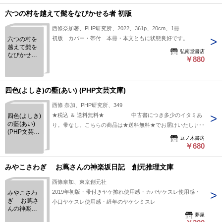
六つの村を越えて髭をなびかせる者 初版
西條奈加著、PHP研究所、2022、361p、20cm、1冊
初版 カバー・帯付 本冊・本文ともに状態良好です。
六つの村を
越えて髭を
弘南堂書店
なびかせる
￥880
者 初版
四色(よしき)の藍(あい) (PHP文芸文庫)
西條 奈加、PHP研究所、349
★税込 ＆ 送料無料★ 中古書につき多少のイタミあ
四色(よしき)
の藍(あい)
り。帯なし。こちらの商品は★送料無料★でお届けいたしま
(PHP文芸文
す。
豆ノ木書房
庫)
￥680
みやこさわぎ お蔦さんの神楽坂日記 創元推理文庫
西條奈加、東京創元社
2019年初版・帯付きヤケ擦れ使用感・カバヤケスレ使用感・
みやこさわ
ぎ お蔦さ
小口ヤケスレ使用感・経年のヤケシミスレ
んの神楽坂
夢屋
日記 創元