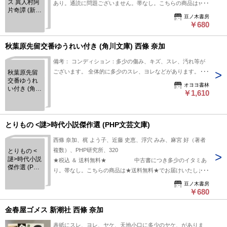
ス 異人村阿
あり。通読に問題ございません。帯なし。こちらの商品は★送
片奇譚 (新潮
料無料★でお届けいたします。
豆ノ木書房
文庫)
￥680
秋葉原先留交番ゆうれい付き (角川文庫) 西條 奈加
備考： コンディション：多少の傷み、キズ、スレ、汚れ等が
ございます。 全体的に多少のスレ、ヨレなどがあります。カ
秋葉原先留
交番ゆうれ
バー見返しに少し角折れがありますが、状態は概ね良好で
オヨヨ書林
い付き (角川
す。
￥1,610
文庫) 西條
奈加
とりもの <謎>時代小説傑作選 (PHP文芸文庫)
西條 奈加、梶 よう子、近藤 史恵、浮穴 みみ、麻宮 好（著者
複数）、PHP研究所、320
とりもの <
謎>時代小説
★税込 ＆ 送料無料★ 中古書につき多少のイタミあ
傑作選 (PHP
り。帯なし。こちらの商品は★送料無料★でお届けいたしま
文芸文庫)
す。
豆ノ木書房
￥680
金春屋ゴメス 新潮社 西條 奈加
表紙にスレ、ヨレ、ヤケ、天地小口に多少のヤケ、がありま