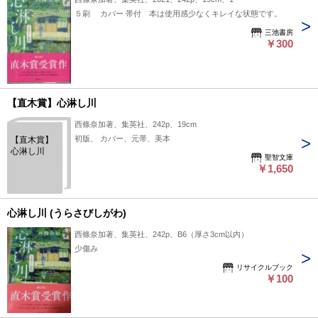
５刷 カバー 帯付 本は使用感少なくキレイな状態です。
三池書房
￥300
【直木賞】心淋し川
西條奈加著、集英社、242p、19cm
初版、 カバー、元帯、美本
【直木賞】
心淋し川
聖智文庫
￥1,650
心淋し川 (うらさびしがわ)
西條奈加著、集英社、242p、B6（厚さ3cm以内）
少傷み
リサイクルブック
￥100