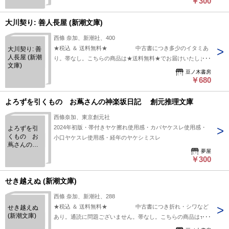
￥300
推理文庫
大川契り: 善人長屋 (新潮文庫)
西條 奈加、新潮社、400
★税込 ＆ 送料無料★ 中古書につき多少のイタミあ
大川契り: 善
人長屋 (新潮
り。帯なし。こちらの商品は★送料無料★でお届けいたしま
文庫)
す。
豆ノ木書房
￥680
よろずを引くもの お蔦さんの神楽坂日記 創元推理文庫
西條奈加、東京創元社
2024年初版・帯付きヤケ擦れ使用感・カバヤケスレ使用感・
よろずを引
くもの お
小口ヤケスレ使用感・経年のヤケシミスレ
蔦さんの神
夢屋
楽坂日記
￥300
創元推理文
庫
せき越えぬ (新潮文庫)
西條 奈加、新潮社、288
★税込 ＆ 送料無料★ 中古書につき折れ・シワなど
せき越えぬ
(新潮文庫)
あり。通読に問題ございません。帯なし。こちらの商品は★送
料無料★でお届けいたします。