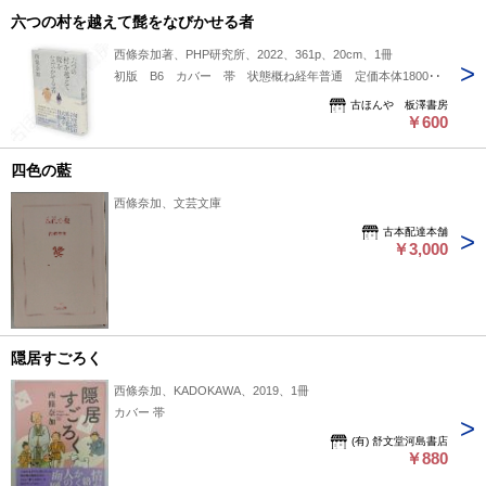
六つの村を越えて髭をなびかせる者
西條奈加著、PHP研究所、2022、361p、20cm、1冊
初版 B6 カバー 帯 状態概ね経年普通 定価本体1800円
古ほんや 板澤書房
￥600
四色の藍
西條奈加、文芸文庫
古本配達本舗
￥3,000
隠居すごろく
西條奈加、KADOKAWA、2019、1冊
カバー 帯
(有) 舒文堂河島書店
￥880