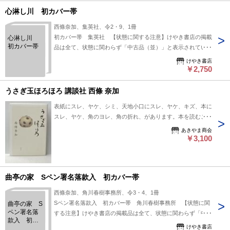
心淋し川 初カバー帯
西條奈加、集英社、令2・9、1冊
初カバー帯 集英社 【状態に関する注意】けやき書店の掲載
心淋し川
初カバー帯
品は全て、状態に関わらず「中古品（並）」と表示されていま
す。「日本の古本屋」は６段階の「状態」表記が必須となりま
けやき書店
したが、当店の扱う商品の特質上、状態の簡易な区分けは適切
￥2,750
ではない（不可能な）為、状態欄の「中古品（並）」という表
現は考慮にいれないで下さい。痛みなどの瑕疵につきまして
うさぎ玉ほろほろ 講談社 西條 奈加
は、解説欄等をご参考にして下さい。状態表記の無いものは特
表紙にスレ、ヤケ、シミ、天地小口にスレ、ヤケ、キズ、本に
に問題なく良好とお考え下さい。:
スレ、ヤケ、角のヨレ、角の折れ、があります。本を読むこと
に支障はございません。※注意事項※■毎商品チェック後出品
あきやま商会
しておりますが、中古品ということもあり、多少の書き込み等
￥3,100
のチェック漏れがあった際はご容赦下さい。■付録等の付属品
がある商品の場合、記載されていない物は『付属なし』とご理
解下さい。■併売販売をしているため、在庫切れの場合はキャ
曲亭の家 Sペン署名落款入 初カバー帯
ンセルとなります。予めご了承ください。
西條奈加、角川春樹事務所、令3・4、1冊
Sペン署名落款入 初カバー帯 角川春樹事務所 【状態に関
曲亭の家 S
ペン署名落
する注意】けやき書店の掲載品は全て、状態に関わらず「中古
款入 初カ
品（並）」と表示されています。「日本の古本屋」は６段階の
けやき書店
バー帯