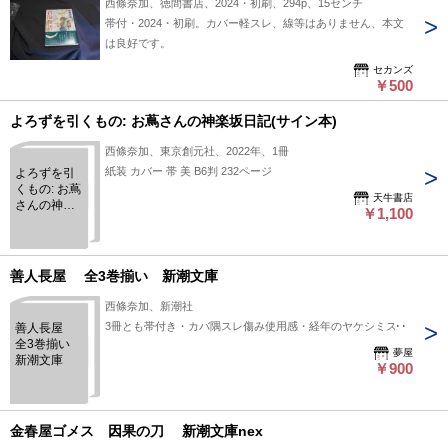
西條奈加、徳間書店、2024・初刷、294p、15センチ
帯付・2024・初刷。カバー軽スレ、線等はありません、本文
は良好です。
セカンズ
￥500
よろずを引くもの: お蔦さんの神楽坂日記(サイン本)
西條奈加、東京創元社、2022年、1冊
紙装 カバー 帯 美 B6判 232ページ
よろずを引
くもの: お蔦
天牛書店
さんの神楽
￥1,100
坂日記(サイ
ン本)
善人長屋 全3巻揃い 新潮文庫
西條奈加、新潮社
3冊とも帯付き・カバ隅スレ傷み使用感・経年のヤケシミスレ
善人長屋
全3巻揃い
夢屋
新潮文庫
￥900
金春屋ゴメス 因果の刀 新潮文庫nex