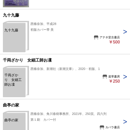
九十九藤
西條奈加、平成28
初版カバー帯 美
九十九藤
アテネ堂古書店
￥500
千両ざかり 女細工師お凜
西條奈加、新潮社（新潮文庫）、2020・初版、1
千両ざか
道草書房
り 女細工
￥250
師お凜
曲亭の家
西條奈加、角川春樹事務所、2021年、250頁、四六判
第１刷 カバー付
曲亭の家
カバラ書店