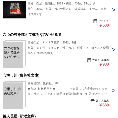
西條 奈加、新潮社、2023・初版、432p、15センチ
帯付・2023・初版。カバー軽スレ、線等はありません、本文
は良好です。
セカンズ
￥500
六つの村を越えて髭をなびかせる者
西條奈加、ＰＨＰ研究所、2022、1冊
初版 Ｂ６判 ３６１Ｐ 帯 カバ 程度・上 ほとんど使用
六つの村を
越えて髭を
感なく保存状態良好
なびかせる
古書 紅花書房
者
￥900
心淋し川 (集英社文庫)
西條 奈加、集英社、288
★税込 ＆ 送料無料★ 中古書につき多少のイタミあ
心淋し川 (集
英社文庫)
り。帯なし。こちらの商品は★送料無料★でお届けいたしま
す。
豆ノ木書房
￥680
善人長屋 (新潮文庫)