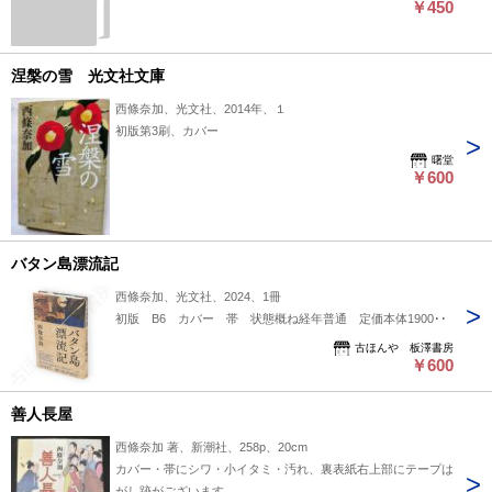
￥450
涅槃の雪 光文社文庫
西條奈加、光文社、2014年、１
初版第3刷、カバー
曙堂
￥600
バタン島漂流記
西條奈加、光文社、2024、1冊
初版 B6 カバー 帯 状態概ね経年普通 定価本体1900円
古ほんや 板澤書房
￥600
善人長屋
西條奈加 著、新潮社、258p、20cm
カバー・帯にシワ・小イタミ・汚れ、裏表紙右上部にテープは
がし跡がございます。