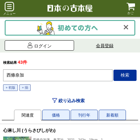
かご
メニュー
会員登録
ログイン
43件
検索結果
+ 初版
+ 揃
絞り込み検索
関連度
価格
刊行年
新着順
心淋し川 (うらさびしがわ)
西條奈加著、集英社、2021、242p、19cm、1