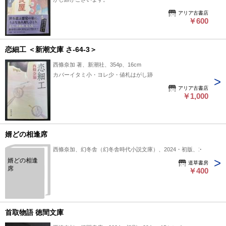
アリア古書店
￥600
恋細工 ＜新潮文庫 さ-64-3＞
西條奈加 著、新潮社、354p、16cm
カバーイタミ小・ヨレ少・値札はがし跡
アリア古書店
￥1,000
婿どの相逢席
西條奈加、幻冬舎（幻冬舎時代小説文庫）、2024・初版、1
婿どの相逢
道草書房
席
￥400
首取物語 徳間文庫