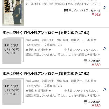
す。本は良好です。※注意事項※■商品・状態はコンディショ
ンガイドラインに基づき、判断・出品されております。■付録
リサイクルストア あかつき
等の付属品がある商品の場合、記載されていない物は『付属な
￥619
し』とご理解下さい。※
江戸に花咲く 時代小説アンソロジー (文春文庫 み 17-61)
宮部 みゆき、諸田 玲子、西條 奈加、高瀬 乃一、三本 雅彦
（著者複数）、文藝春秋、272
江戸に花咲
く 時代小説
★税込 ＆ 送料無料★ 中古書につきシミなどあり。
アンソロジ
通読に問題ございません。帯なし。こちらの商品は★送料無料
ー (文春文庫
★でお届けいたします。
み 17-61)
豆ノ木書房
￥680
江戸に花咲く 時代小説アンソロジー (文春文庫 み 17-61)
宮部 みゆき、諸田 玲子、西條 奈加、高瀬 乃一、三本 雅彦
（著者複数）、文藝春秋、272
江戸に花咲
く 時代小説
★税込 ＆ 送料無料★ 中古書につきシミなどあり。
アンソロジ
通読に問題ございません。帯なし。こちらの商品は★送料無料
ー (文春文庫
★でお届けいたします。
み 17-61)
豆ノ木書房
￥680