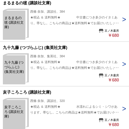
まるまるの毬 (講談社文庫)
西條 奈加、講談社、384
★税込 ＆ 送料無料★ 中古書につき多少のイタミあ
まるまるの
毬 (講談社文
り。帯なし。こちらの商品は★送料無料★でお届けいたしま
庫)
す。
豆ノ木書房
￥680
九十九藤 (つづらふじ) (集英社文庫)
西條 奈加、集英社、384
★税込 ＆ 送料無料★ 中古書につき多少のイタミあ
九十九藤 (つ
づらふじ)
り。帯なし。こちらの商品は★送料無料★でお届けいたしま
(集英社文庫)
す。
豆ノ木書房
￥680
亥子ころころ (講談社文庫)
西條 奈加、講談社、320
★税込 ＆ 送料無料★ 水濡れによるシミ・シワがあ
亥子ころこ
ろ (講談社文
ります。帯なし。こちらの商品は★送料無料★でお届けいたし
庫)
ます。
豆ノ木書房
￥680