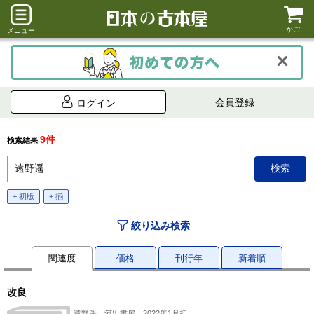
かご
メニュー
会員登録
ログイン
9件
検索結果
+ 初版
+ 揃
絞り込み検索
関連度
価格
刊行年
新着順
改良
遠野遥、河出書房、2022年1月初