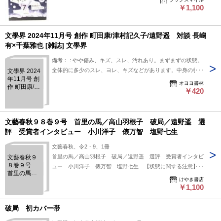
￥1,100
文學界 2024年11月号 創作 町田康/津村記久子/遠野遥 対談 長嶋
有×千葉雅也 [雑誌] 文學界
備考： : やや傷み、キズ、スレ、汚れあり。まずまずの状態。
全体的に多少のスレ、ヨレ、キズなどがあります。中身の状態
文學界 2024
年11月号 創
はおおむね良好です。
オヨヨ書林
作 町田康/津
￥420
村記久子/遠
野遥 対談
長嶋有×千葉
雅也 [雑誌]
文藝春秋９８巻９号 首里の馬／高山羽根子 破局／遠野遥 選
文學界
評 受賞者インタビュー 小川洋子 俵万智 塩野七生
文藝春秋、令2・9、1冊
首里の馬／高山羽根子 破局／遠野遥 選評 受賞者インタビ
文藝春秋９
８巻９号
ュー 小川洋子 俵万智 塩野七生 【状態に関する注意】け
首里の馬／
やき書店の掲載品は全て、状態に関わらず「中古品（並）」と
けやき書店
高山羽根
表示されています。「日本の古本屋」は６段階の「状態」表記
￥1,100
子 破局／
が必須となりましたが、当店の扱う商品の特質上、状態の簡易
遠野遥 選
評 受賞者
な区分けは適切ではない（不可能な）為、状態欄の「中古品
破局 初カバー帯
インタビュ
（並）」という表現は考慮にいれないで下さい。痛みなどの瑕
ー 小川洋