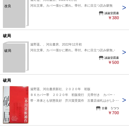
河出文庫。カバー僅かに擦れ。帯付。本に目立つ読み癖無
改良
誠巌堂図書
￥380
破局
遠野遥。、河出書房、2022年12月初
河出文庫。カバー僅かに擦れ。帯付。本に目立つ読み癖無。
破局
誠巌堂図書
￥500
破局
遠野遥、河出書房新社、２０２０年 初版
Ｂ６カバー帯 ２０２０年 初版発行 元帯付き カバー・
帯・本体とも状態良好 芥川賞受賞作 古書店値札はがし跡な
し
古書 うつつ
￥700