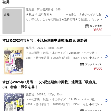
破局
遠野遥、河出書房新社、148
★税込 ＆ 送料無料★ 中古書につき多少のイタミあ
破局
り。帯なし。こちらの商品は★送料無料★でお届けいたしま
す。
豆ノ木書房
￥680
すばる2025年5月号：小説短期集中連載 吸血鬼 遠野遥
集英社、2025.4、388p、21cm
・本の形態 ：雑誌 ・本のサイズ ：21×15cm ・ページ数 ：
388P ・発行年月日 ：2025年4月6日 ・ISBN ：なし ◆本の状
態：非常に良い。
ブックスマイル
￥800
すばる2025年7月号：（小説短期集中掲載）遠野遥「吸血鬼」
(3)、特集・戦争を書く
集英社、2025.6、420p、21cm
・本の形態 ：雑誌 ・本のサイズ ：21×15cm ・ページ数 ：
420P ・発行年月日 ：2025年6月6日 ・ISBN ：なし ◆本の状
態：非常に良い。
ブックスマイル