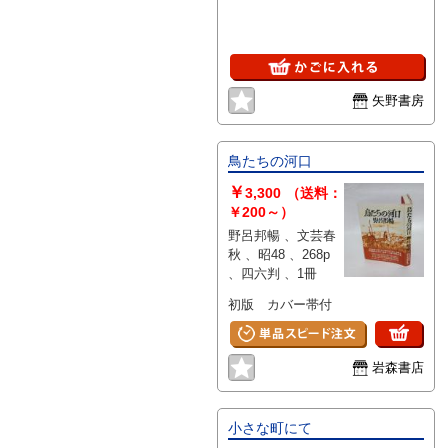
矢野書房
鳥たちの河口
￥
3,300
（送料：
￥200～）
野呂邦暢 、文芸春
秋 、昭48 、268p
、四六判 、1冊
初版 カバー帯付
岩森書店
小さな町にて