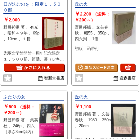
日が沈むのを ：限定１，５０
丘の火
０部
￥
2,200
（送料：
￥
2,000
￥200～）
野呂邦暢 著 、有光
野呂邦暢 、文芸春
、昭和４９年 、69p
秋 、昭55 、350p 、
、19cm 、１冊
四六判 、1冊
初版 函帯付
先駆文学館開館一周年記念限定
１，５００部、筒函、帯（少キ
レ）、美本
智新堂書店
岩森書店
ふたりの女
丘の火
￥
￥
500
（送料：
1,100
￥200～）
野呂邦暢 著 、文芸
野呂邦暢 著 、集英
春秋 、1980 、350p
社 、246p 、四六
、20cm
（厚さ3cm以内）