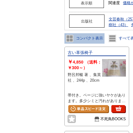
関連度
価格
表示順
文芸春秋（25
出版社
樹社（43）
コンパクト表示
すべて
古い革張椅子
￥
4,850
（送料：
￥300～）
野呂邦暢 著 、集英
社 、244p 、20cm
帯付き。ページに強いヤケがあり
ます。多少シミと汚れがありま
す。
不死鳥BOOKS