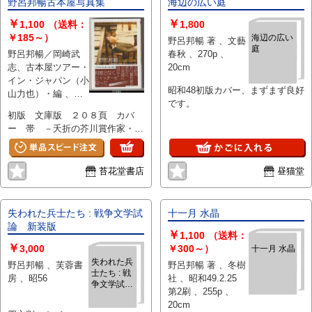
野呂邦暢古本屋写真集
海辺の広い庭
￥
￥
1,100
（送料：
1,800
￥185～）
海辺の広い
野呂邦暢 著 、文藝
庭
野呂邦暢／岡崎武
春秋 、270p 、
志、古本屋ツアー・
20cm
イン・ジャパン（小
昭和48初版カバー、まずまず良好
山力也）・編 、筑
です。
摩書房 ちくま文庫
初版 文庫版 ２０８頁 カバ
、２０２１年
ー 帯 －夭折の芥川賞作家・野
呂邦暢が密かに撮りためていた古
本屋写真が存在する。岡崎武志氏
が遺族から託されたこの貴重な写
苔花堂書店
昼猫堂
真をまとめた『野呂邦暢 古本屋
写真集』を再編集の上、野呂邦暢
の古本にまつわるエッセイ、編者
失われた兵士たち : 戦争文学試
十一月 水晶
対談を増補し奇跡の文庫化。神保
論 新装版
￥
町・早稲田などの古本屋写真に加
1,100
（送料：
￥
え、野呂邦暢自宅本棚写真も収録
3,000
￥300～）
十一月 水晶
する。拙く清冽で執拗なカメラア
失われた兵
野呂邦暢 、芙蓉書
野呂邦暢 著 、冬樹
士たち : 戦
イが１９７０年代の都市と古本屋
房 、昭56
社 、昭和49.2.25
争文学試
を駆け巡る。（紹介文） 全点カ
第2刷 、255p 、
論 新装版
ラー写真（ただし褪色、汚れなど
20cm