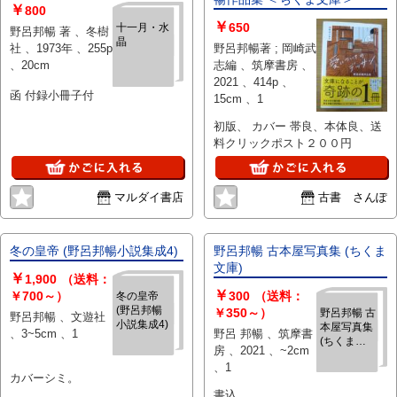
￥
800
￥
650
十一月・水
野呂邦暢 著 、冬樹
晶
社 、1973年 、255p
野呂邦暢著 ; 岡崎武
、20cm
志編 、筑摩書房 、
2021 、414p 、
函 付録小冊子付
15cm 、1
初版、 カバー 帯良、本体良、送
料クリックポスト２００円
マルダイ書店
古書 さんぽ
冬の皇帝 (野呂邦暢小説集成4)
野呂邦暢 古本屋写真集 (ちくま
文庫)
￥
1,900
（送料：
￥
￥700～）
300
（送料：
冬の皇帝
(野呂邦暢
￥350～）
野呂邦暢 古
野呂邦暢 、文遊社
小説集成4)
本屋写真集
、3~5cm 、1
野呂 邦暢 、筑摩書
(ちくま文
房 、2021 、~2cm
庫)
、1
カバーシミ。
書込。