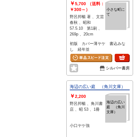
￥
5,700
（送料：
￥300～）
小さな町に
て
野呂邦暢 著 、文芸
春秋 、昭和
57.5.10 第1刷 、
269p 、20cm
初版 カバー薄ヤケ 書込みな
し 経年並
シルバー書房
海辺の広い庭 （角川文庫）
￥
2,200
海辺の広い
野呂邦暢 、角川書
庭 （角川
店 、昭 53 、1冊
文庫）
小口ヤケ強