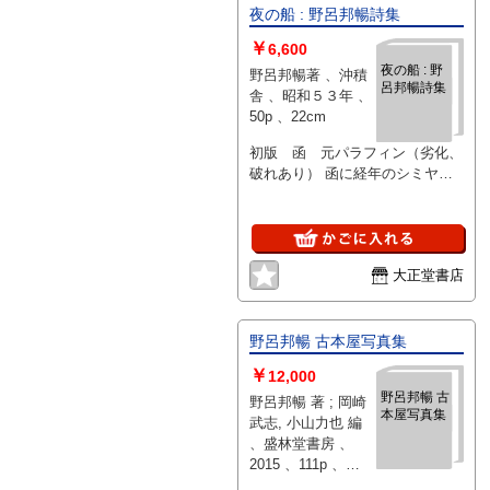
夜の船 : 野呂邦暢詩集
￥
6,600
夜の船 : 野
野呂邦暢著 、沖積
呂邦暢詩集
舎 、昭和５３年 、
50p 、22cm
初版 函 元パラフィン（劣化、
破れあり） 函に経年のシミヤケ
あり
大正堂書店
野呂邦暢 古本屋写真集
￥
12,000
野呂邦暢 古
野呂邦暢 著 ; 岡崎
本屋写真集
武志, 小山力也 編
、盛林堂書房 、
2015 、111p 、
19cm 、１冊