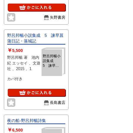
りシミあり）
矢野書房
野呂邦暢小説集成 5 諫早菖
蒲日記・落城記
￥
5,500
野呂邦暢小
野呂邦暢 著 池内
説集成
紀 エッセイ 、文遊
5 諫早菖
社 、2015 、1
蒲日記・落
城記
カバ付き
長島書店
夜の船-野呂邦暢詩集
￥
6,500