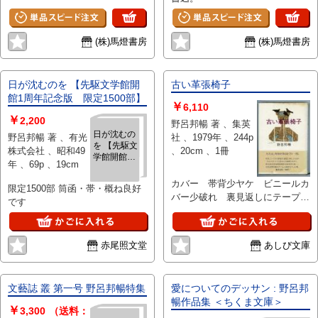
(株)馬燈書房
(株)馬燈書房
日が沈むのを 【先駆文学館開
古い革張椅子
館1周年記念版 限定1500部】
￥
6,110
￥
2,200
野呂邦暢 著 、集英
日が沈むの
野呂邦暢 著 、有光
社 、1979年 、244p
を 【先駆文
株式会社 、昭和49
、20cm 、1冊
学館開館1
年 、69p 、19cm
周年記念
版 限定
カバー 帯背少ヤケ ビニールカ
限定1500部 筒函・帯・概ね良好
1500部】
バー少破れ 裏見返しにテープ跡
です
一つ 初版 定価980円
赤尾照文堂
あしび文庫
文藝誌 叢 第一号 野呂邦暢特集
愛についてのデッサン : 野呂邦
暢作品集 ＜ちくま文庫＞
￥
3,300
（送料：