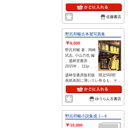
佐藤書店
野呂邦暢古本屋写真集
￥
6,500
野呂邦暢 著 ; 岡崎
武志, 小山力也 編
、盛林堂書房 、
2015年 、111p 、
19cm
盛林堂書房版初版 限定500部
表紙表面に薄いスレ有るも、それ
以外は状態良好 ※送料：195円
ゆうらん古書店
野呂邦暢小説集成 1～6
￥
15,000