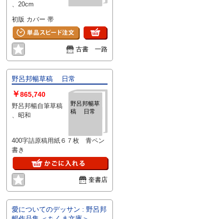
、20cm
成 １ ＜野
呂邦暢小説
初版 カバー 帯
集成 1＞
古書 一路
野呂邦暢草稿 日常
￥
865,740
野呂邦暢草
野呂邦暢自筆草稿
稿 日常
、昭和
400字詰原稿用紙６７枚 青ペン
書き
奎書店
愛についてのデッサン : 野呂邦
暢作品集 ＜ちくま文庫＞