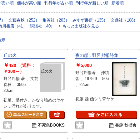
が安い順
価格が高い順
刊行年が古い順
刊行年が新しい順
新着順
7）
文藝春秋（252）
集英社（203）
みすず書房（135）
文遊社（108）
角川書店（41）
講談社（40）
もっと出版社を見る
表示
丘の火
夜の船 : 野呂邦暢詩集
￥
￥
420
（送料：
5,000
￥300～）
丘の火
野呂邦暢著 、沖積
野呂邦暢 著 、文芸
舎 、1978.9 、50p
春秋 、350p 、
、22cm
20cm
初版 函 函シミ背ヤケ
初版。函付き。かなり強めのヤケ
シミ汚れがあります。
不死鳥BOOKS
書肆 秋櫻舎