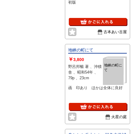
初版
古本あい古屋
地峡の町にて
￥
3,800
地峡の町に
野呂邦暢 著 、沖積
て
舎 、昭和54年 、
79p 、23cm
函 印あり ほかは全体に良好
火星の庭