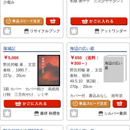
初版 函ヤケ 三方少ヤケ少シミ
少傷み
リサイクルブック
アットワンダー
落城記
海辺の広い庭
￥
￥
5,000
650
（送料：
￥300～）
海辺の広い
野呂邦暢 著 、文芸
庭
春秋 、1980.7 、
野呂邦暢 著 、文芸
227p 、20cm
春秋 、昭和
49.5.10 第2刷 、
270p 、20cm
1刷 カバー カバー焼け 表紙焼
け軽 三方向やけ、シミ中
カバー付 書込みなし 経年並
書肆 秋櫻舎
シルバー書房