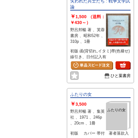
失われた兵士たち : 戦争文学試
論
￥
1,500
（送料：
￥430～）
野呂邦暢 著 、芙蓉
書房 、昭和52年 、
310p 、1冊
初版 函(背切れ,イタミ)帯(色褪せ)
線引き、日付記入有
ひと葉書房
ふたりの女
￥
3,500
ふたりの女
野呂邦暢 著 、集英
社 、1971 、246p
、20cm 、1冊
初版 カバー 帯付 著者落款入