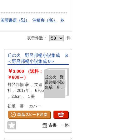
芙蓉書房（51）
沖積舎（46）
冬
表示件数：
件
丘の火 野呂邦暢小説集成 ８
＜野呂邦暢小説集成 8＞
￥
3,000
（送料：
￥600～）
丘の火 野
呂邦暢小説
野呂邦暢 著 、文遊
集成 ８ ＜
社 、2017年 、676p
野呂邦暢小
、20cm 、１冊
説集成 8＞
初版 帯 カバー
古書 一路