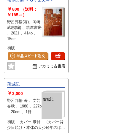
￥
800
（送料：
￥185～）
野呂邦暢(著)、岡崎
武志(編) 、筑摩書房
、2021 、414p 、
15cm
初版
アカミミ古書店
落城記
￥
3,000
落城記
野呂邦暢 著 、文芸
春秋 、1980 、227p
、20cm 、1冊
初版 カバー 帯付 （カバー背
少日焼け・本体の天少経年のほこ