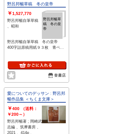
野呂邦暢草稿 冬の皇帝
￥
1,527,770
野呂邦暢草
野呂邦暢自筆草稿
稿 冬の皇
、昭和
帝
野呂邦暢自筆草稿 冬の皇帝
400字詰原稿用紙９３枚 青ペン
書き
奎書店
愛についてのデッサン : 野呂邦
暢作品集 ＜ちくま文庫＞
￥
400
（送料：
￥200～）
野呂邦暢著 ; 岡崎武
志編 、筑摩書房 、
2021 、414p 、