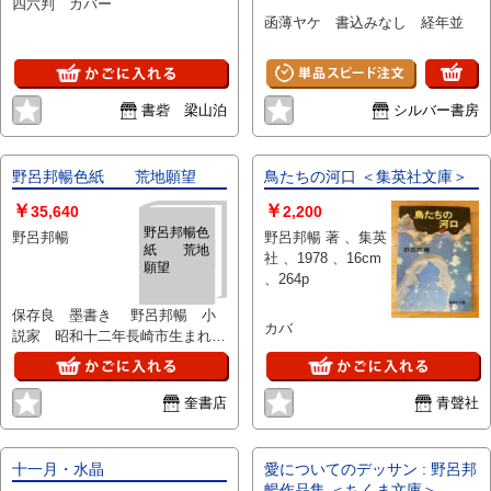
もそのままの状態で印刷） ３部
四六判 カバー
函薄ヤケ 書込みなし 経年並
構成 －野呂邦暢「澄んだ日」／
第１部 古本屋写真集（神保町
（２９図）、早稲田（１４図）、
渋谷（５図）、池袋（２図）、広
島（４図）、荻窪（１図）、店頭
書砦 梁山泊
シルバー書房
スナップ・他（２２図）、野呂邦
暢自宅本棚（４図） 小山力也
（古本屋ツアー・イン・ジャパ
野呂邦暢色紙 荒地願望
鳥たちの河口 ＜集英社文庫＞
ン）「野呂邦暢の視線を追跡して
￥
￥
（野呂邦暢の撮りたかったもの、
35,640
2,200
野呂邦暢が四十年前に見たものは
野呂邦暢色
野呂邦暢
野呂邦暢 著 、集英
紙 荒地
今）」／第２部 古本のある
社 、1978 、16cm
願望
日々 野呂邦暢エッセイ（９編
、264p
蔵書票、魔の山、阿蘭陀組曲、名
曲喫茶「らんぶる」、赤鉛筆、革
保存良 墨書き 野呂邦暢 小
カバ
命か反抗か、エミリーの薔薇、ユ
説家 昭和十二年長崎市生まれ。
ンクとブラウン、ＯＤＥ ＭＡＲ
本名納所邦暢。昭和四十八年 草
ＩＴＩＭＥ）／第３部 野呂邦暢
のつるぎ で第７０回芥川賞を受
と古本屋 岡崎武志・小山力也編
ける
奎書店
青聲社
者対談／岡崎武志・あとがき／岡
崎武志・おわりに
十一月・水晶
愛についてのデッサン : 野呂邦
暢作品集 ＜ちくま文庫＞