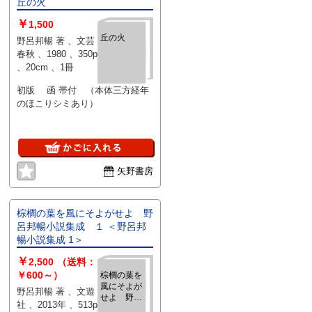
丘の火
￥
1,500
丘の火
野呂邦暢 著 、文芸
春秋 、1980 、350p
、20cm 、1冊
初版 函 帯付 （本体三方経年
のほこりシミあり）
矢野書房
棕櫚の葉を風にそよがせよ 野
呂邦暢小説集成 １ ＜野呂邦
暢小説集成 1＞
￥
2,500
（送料：
￥600～）
棕櫚の葉を
風にそよが
野呂邦暢 著 、文遊
せよ 野呂
社 、2013年 、513p
邦暢小説集