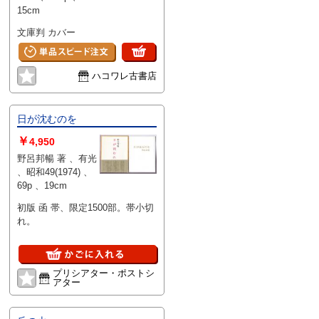
15cm
文庫判 カバー
ハコワレ古書店
日が沈むのを
￥
4,950
野呂邦暢 著 、有光
、昭和49(1974) 、
69p 、19cm
初版 函 帯、限定1500部。帯小切
れ。
プリシアター・ポストシ
アター