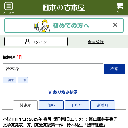
かご
メニュー
会員登録
ログイン
2件
検索結果
+ 初版
+ 揃
絞り込み検索
関連度
価格
刊行年
新着順
小説TRIPPER 2025年 春号 (週刊朝日ムック) ：第11回林芙美子
文学賞発表、芥川賞受賞後第一作 鈴木結生「携帯遺産」