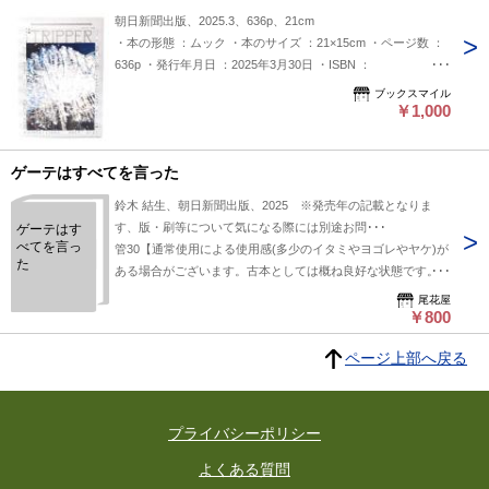
朝日新聞出版、2025.3、636p、21cm
・本の形態 ：ムック ・本のサイズ ：21×15cm ・ページ数 ：
636p ・発行年月日 ：2025年3月30日 ・ISBN ：
9784022725707 ◆本の状態：非常に良い。未使用美本
ブックスマイル
￥1,000
ゲーテはすべてを言った
鈴木 結生、朝日新聞出版、2025 ※発売年の記載となりま
す、版・刷等について気になる際には別途お問･･･
ゲーテはす
べてを言っ
管30【通常使用による使用感(多少のイタミやヨゴレやヤケ)が
た
ある場合がございます。古本としては概ね良好な状態です。】
付録や特典に関しては有るものを記載しております。帯の有無
尾花屋
は記載しておりません。
￥800
ページ上部へ戻る
プライバシーポリシー
よくある質問