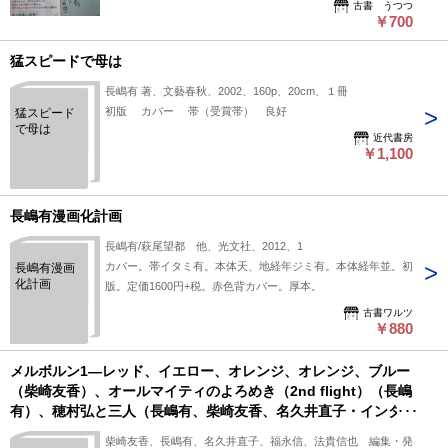
flight!）（柴
古書 うつつ
崎友香・中
￥700
原昌也・長
嶋有（合
猛スピードで母は
作））、穂
村弘と三人
長嶋有 著、文藝春秋、2002、160p、20cm、１冊
と一人（長
初版 カバー 帯（受賞帯） 良好
猛スピード
嶋有、柴崎
で母は
友香、名久
近代書房
井直子・イ
￥1,100
ンタビュア
ー/福永信・
構成）、ク
ラップ・ユ
長嶋有漫画化計画
ア・ハン
ズ！（柴崎
長嶋有/萩尾望都 他、光文社、2012、1
友香）ほか
カバー。帯イタミ有。本体天、地経年ジミ有。本体経年並。初
長嶋有漫画
化計画
版。定価1600円+税。赤色背カバー。厚本。
古書ワルツ
￥880
メルボルン1―レッド、イエロー、オレンジ、オレンジ、ブルー
（柴崎友香）、オールマイティのよろめき（2nd flight）（長嶋
有）、穂村弘と三人（長嶋有、柴崎友香、名久井直子・インタビ
ュアー/福永信・構成）、ずっと五分間 シャボン玉ひとつ 消
柴崎友香、長嶋有、名久井直子、福永信、法貴信也 編集・発