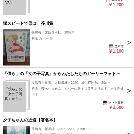
ない
￥1,200
猛スピードで母は 芥川賞
長嶋有、文藝春秋社、2002年
初版 カバー 帯
文庫櫂
￥1,100
「僕ら」の「女の子写真」からわたしたちのガーリーフォトへ
長島有里枝著、大福書林、2020、xix, 379, 8p、20cm
初版 帯ありません カバーに微キズ箇所あります 本文良好
「僕ら」の
「女の子写
です
真」からわ
トマト書房
たしたちの
￥2,500
ガーリーフ
ォトへ
夕子ちゃんの近道【署名本】
長嶋有、新潮社、2007、229、20cm、1