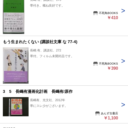
帯付き。概ね良好です。
不死鳥BOOKS
￥410
もう生まれたくない (講談社文庫 な 77-4)
長嶋 有、講談社、272
帯付。フィルム未開封品です。
不死鳥BOOKS
￥390
3 5 長嶋有漫画化計画 長嶋有/原作
長嶋有、光文社、2012年
帯にスレ少がございます。
あんず古書店
￥1,100