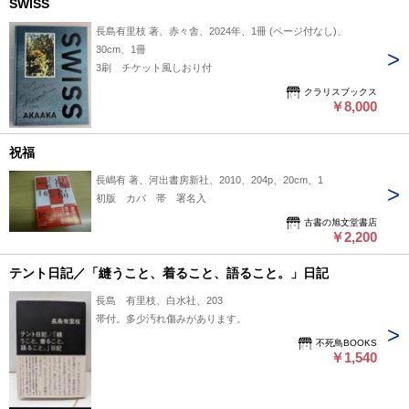
SWISS
長島有里枝 著、赤々舎、2024年、1冊 (ページ付なし)、
30cm、1冊
3刷 チケット風しおり付
クラリスブックス
￥8,000
祝福
長嶋有 著、河出書房新社、2010、204p、20cm、1
初版 カバ 帯 署名入
古書の旭文堂書店
￥2,200
テント日記／「縫うこと、着ること、語ること。」日記
長島 有里枝、白水社、203
帯付。多少汚れ傷みがあります。
不死鳥BOOKS
￥1,540