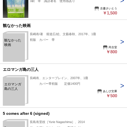
3刷 帯 識語署名 使用感あり
古書さいとう
￥1,500
観なかった映画
長嶋有/著 堀道広/絵、文藝春秋、2017年、1冊
初版 カバー 帯
観なかった
映画
尚古堂
￥800
エロマンガ島の三人
長嶋有、エンターブレイン、2007年、1冊
カバー帯初版 定価1400円
エロマンガ
島の三人
あしび文庫
￥500
5 comes after 6 (signed)
長島有里枝［Yurie Nagashima］、2014