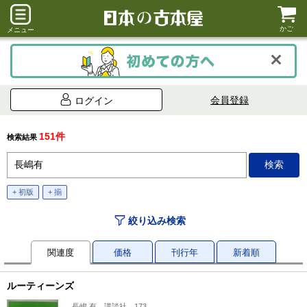
かご
メニュー
会員登録
ログイン
151件
検索結果
+ 初版
+ 揃
絞り込み検索
関連度
価格
刊行年
新着順
ルーティーンズ
長嶋 有、講談社、173