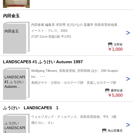
内田金玉
内田春菊 編集長 岸田秀 吉川ひなの 斎藤学 長島有里枝他著、
イースト・プレス、2001
内田金玉
272P 21cm 初版1刷 平13刊
太郎舎
￥1,000
LANDSCAPES #1 ふうけい Autumn 1997
Wolfgang Tillmans, 長島有里枝, 宮田和樹 ほか、298 Scapes
Inc.、･･･
LANDSCAPES
#1 ふうけい
表紙少ヤケ・少折れ・セロテープ跡 見返しセロテープ跡
Autumn
書肆吉成
1997
￥5,000
ふうけい LANDSCAPES 1
ウォルフガング・ティルマンス、長島有里枝他、平9、1冊
僅かヨレ、オレ
ふうけい
LANDSCAPES
魚山堂書店
1