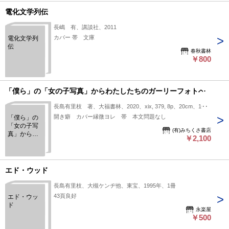
電化文学列伝
長嶋 有、講談社、2011
カバー 帯 文庫
電化文学列
伝
春秋書林
￥800
「僕ら」の「女の子写真」からわたしたちのガーリーフォトへ
長島有里枝 著、大福書林、2020、xix, 379, 8p、20cm、1冊
開き癖 カバー縁微ヨレ 帯 本文問題なし
「僕ら」の
「女の子写
(有)みちくさ書店
真」からわ
￥2,100
たしたちの
ガーリーフ
ォトへ
エド・ウッド
長島有里枝、大槻ケンヂ他、東宝、1995年、1冊
43頁良好
エド・ウッ
ド
永楽屋
￥500