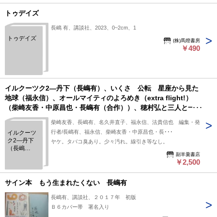
トゥデイズ
長嶋 有、講談社、2023、0~2cm、1
トゥデイズ
(株)馬燈書房
￥490
イルクーツク2―丹下（長嶋有）、いくさ 公転 星座から見た
地球（福永信）、オールマイティのよろめき（extra flight!）
（柴崎友香・中原昌也・長嶋有（合作））、穂村弘と三人と一人
（長嶋有、柴崎友香、名久井直子・インタビュアー/福永信・構
柴崎友香、長嶋有、名久井直子、福永信、法貴信也 編集・発
成）、クラップ・ユア・ハンズ！（柴崎友香）ほか
行者/長嶋有、福永信、柴崎友香・中原昌也・長･･･
イルクーツ
ク2―丹下
ヤケ。タバコ臭あり。少々汚れ。線引き等なし。
（長嶋
副羊羹書店
有）、いく
￥2,500
さ 公転
星座から見
た地球（福
サイン本 もう生まれたくない 長嶋有
永信）、オ
ールマイテ
長嶋有、講談社、２０１７年 初版
ィのよろめ
Ｂ６カバー帯 署名入り
き（extra