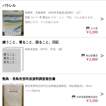
パラレル
長嶋有、文藝春秋、2004年初版第1刷発行、217
初版 カバー 帯 書込み ヤケ・シミ・汚れ・スレがあります。
表紙にキズ・スジがあります。
人人堂
￥2,200
縫うこと、着ること、語ること。日記
長島有里枝、KIITO、平29、1冊
縫うこと、
魚山堂書店
着ること、
￥2,800
語ること。
日記
甑島・長島有形民俗資料調査報告書
鹿児島県明治百年記念館建設調査室、96p(図版共)、26cm
ページ貼付き
古本倶楽部株式会社
￥3,150