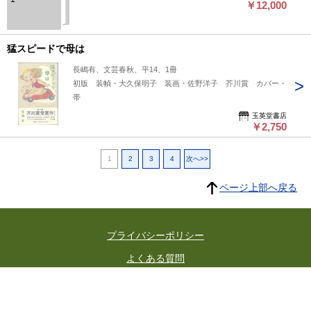
￥12,000
猛スピードで母は
長嶋有、文芸春秋、平14、1冊
初版 装幀・大久保明子 装画・佐野洋子 芥川賞 カバー・
帯
玉英堂書店
￥2,750
1
2
3
4
次へ>>
ページ上部へ戻る
プライバシーポリシー
よくある質問
特定商取引に関する法律に基づく表記