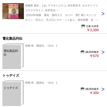
長嶋有 原作 ; うめ, ウラモトユウコ, 衿沢世衣子, オカヤイヅミ,
カラスヤサトシ, 河井克夫･･･
【2012年初版 署名・捺印入り カバー 帯】扉にマジック
サイン・印入り。天小口にヤケ・シミあり。保存状態：並（経
年の瑕疵が普通にあるがひどくはない経年並み）
古書 往来座
￥3,300
電化製品列伝
長嶋 有、講談社、~2cm、1
電化製品列
(株)馬燈書房
伝
￥670
トゥデイズ
長嶋 有、講談社、~2cm、1
トゥデイズ
(株)馬燈書房
￥300