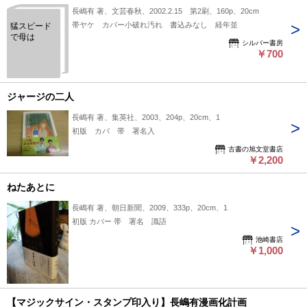
長嶋有 著、文芸春秋、2002.2.15 第2刷、160p、20cm
帯ヤケ カバー小破れ汚れ 書込みなし 経年並
猛スピード
で母は
シルバー書房
￥700
ジャージの二人
長嶋有 著、集英社、2003、204p、20cm、1
初版 カバ 帯 署名入
古書の旭文堂書店
￥2,200
ねたあとに
長嶋有 著、朝日新聞、2009、333p、20cm、1
初版 カバー 帯 署名 識語
池崎書店
￥1,000
【マジックサイン・スタンプ印入り】長嶋有漫画化計画