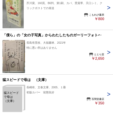
芥川賞、160頁、B6判、第1刷、カバ、受賞帯、天口シミ、ク
リックポストでの発送
こもれび書房
￥800
「僕ら」の「女の子写真」からわたしたちのガーリーフォトへ
長島有里枝、大福書林、2021年
特に悪い所はありません
ととら堂
￥2,650
猛スピードで母は （文庫）
長嶋有、文春文庫、2005、１冊
初版カバー 状態良好
猛スピード
で母は
百間堂書店
（文庫）
￥350