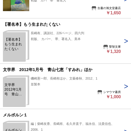
初版 カバ 帯 署名入
古書の旭文堂書店
￥1,650
【署名本】もう生まれたくない
長嶋有、講談社、226ページ、四六判
初版、 カバー、 帯、署名入、美本
【署名本】
もう生まれ
聖智文庫
たくない
￥1,320
文学界 2012年1月号 青山七恵「すみれ」ほか
磯崎憲一郎、長嶋有ほか、文藝春秋、2012、1
並製本
文学界
2012年1月
シマウマ書房
号 青山七
￥1,000
恵「すみ
れ」ほか
メルボルン１
編｜柴崎友香、長嶋有、名久井直子、福永信、法貴信也、
2006、1
メルボルン