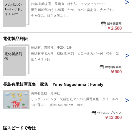
印（福永信）、舞台動物（中原昌也）ほか
行者/柴崎友香、長嶋有、穂村弘・インタビュー･･･
メルボルン
1―レッド、
限定1500部のうち30番。ヤケ。タバコ臭あり。少々汚れ。
イエロー、
少々傷み。線引き等なし。
オレンジ、
オレンジ、
副羊羹書店
￥2,500
ブルー（柴
崎友香）、
オールマイ
電化製品列伝
ティのよろ
めき（2nd
長嶋有、講談社、平20、1冊
flight）（長
長嶋有署名入り 初版 四六判 ビニールカバー付 帯付 定
電化製品列
嶋有）、穂
伝
価１４２９円
村弘と三人
（長嶋有、
(株)山星書店
柴崎友香、
￥900
名久井直
子・インタ
長島有里枝写真集 家族 Yurie Nagashima：Family
ビュアー/福
永信・構
長島有里枝、光琳社
成）、ずっ
と五分間
リング・バインダーで綴じたアルバム風写真集 タイトルペー
シャボン玉
ジに薄シミ 約19.5×27×1cm 1998
ひとつ 消
印（福永
ヴォルス ブックス
￥13,000
信）、舞台
動物（中原
昌也）ほか
猛スピードで母は