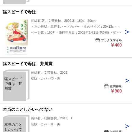
猛スピードで母は
長嶋有 著、文芸春秋、2002.3、160p、20cm
・本の形態：単行本ハードカバー ・本のサイズ：20×13cm ・
ページ数：160P ・発行年月日：2002年3月1日(第3刷) ・初版
年月日：2002年1月30日 ・ISBN：9784163206509 ◆本の状
ブックスマイル
態：並上 ・天に目立つ埃シミ多くあり。・表紙カバー、本文
￥400
ページ内は非常に良い。
猛スピードで母は 芥川賞
長嶋有、文芸春秋、2002
初版・カバ・帯・美
猛スピード
で母は 芥
並樹書店
川賞
￥900
本当のことしかいってない
長嶋有、幻戯書房、2013、1
初版・カバ・帯・美
本当のこと
しかいって
並樹書店