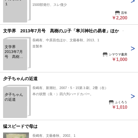
１
1500部発行、スレ僅少
百年
￥2,200
文学界 2013年7月号 髙樹のぶ子「率川神社の易者」ほか
長嶋有、中原昌也ほか、文藝春秋、2013、1
並製本
文学界
2013年7月
シマウマ書房
号 髙樹の
￥1,000
ぶ子「率川
神社の易
者」ほか
夕子ちゃんの近道
長嶋有、新潮社、2007・5・15第３刷、2冊（在）
本の状態（良・）四六判ハードカバー。
夕子ちゃん
の近道
ふくろう
￥1,010
猛スピードで母は
長嶋有、文藝春秋、2002、1