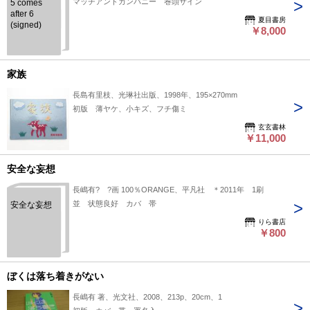
マッチアンドカンパニー 巻頭サイン
5 comes
after 6
夏目書房
(signed)
￥8,000
家族
長島有里枝、光琳社出版、1998年、195×270mm
初版 薄ヤケ、小キズ、フチ傷ミ
玄玄書林
￥11,000
安全な妄想
長嶋有? ?画 100％ORANGE、平凡社 ＊2011年 1刷
並 状態良好 カバ 帯
安全な妄想
りら書店
￥800
ぼくは落ち着きがない
長嶋有 著、光文社、2008、213p、20cm、1