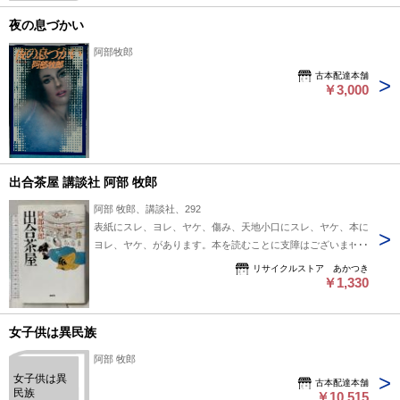
夜の息づかい
阿部牧郎
古本配達本舗
￥3,000
出合茶屋 講談社 阿部 牧郎
阿部 牧郎、講談社、292
表紙にスレ、ヨレ、ヤケ、傷み、天地小口にスレ、ヤケ、本に
ヨレ、ヤケ、があります。本を読むことに支障はございませ
ん。※注意事項※■商品・状態はコンディションガイドライン
リサイクルストア あかつき
に基づき、判断・出品されております。■付録等の付属品があ
￥1,330
る商品の場合、記載されていない物は『付属なし』とご理解下
さい。※
女子供は異民族
阿部 牧郎
女子供は異
古本配達本舗
民族
￥10,515