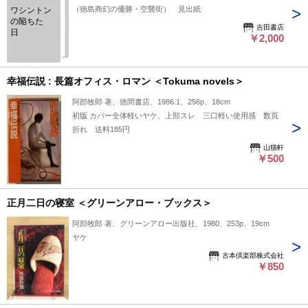
（徳島商幻の優勝・空襲街） 見出紙
ワシントン
の陥ちた
吉田書店
日
￥2,000
幸福伝説 : 長篇オフィス・ロマン ＜Tokuma novels＞
阿部牧郎 著、徳間書店、1986.1、256p、18cm
初版 カバー全体軽いヤケ、上部スレ 三口軽い使用感 数頁
折れ 送料185円
山猫軒
￥500
正月二日の寝室 ＜グリーンアロー・ブックス＞
阿部牧郎 著、グリーンアロー出版社、1980、253p、19cm
ヤケ
古本倶楽部株式会社
￥850