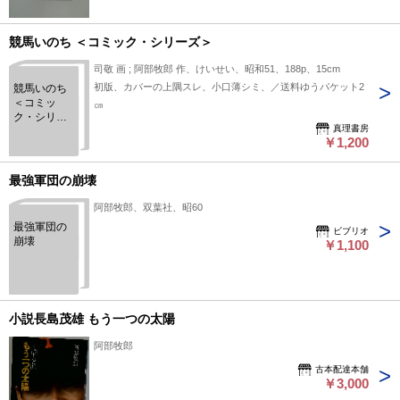
競馬いのち ＜コミック・シリーズ＞
司敬 画 ; 阿部牧郎 作、けいせい、昭和51、188p、15cm
初版、カバーの上隅スレ、小口薄シミ、／送料ゆうパケット2
競馬いのち
＜コミッ
㎝
ク・シリー
真理書房
ズ＞
￥1,200
最強軍団の崩壊
阿部牧郎、双葉社、昭60
最強軍団の
ビブリオ
崩壊
￥1,100
小説長島茂雄 もう一つの太陽
阿部牧郎
古本配達本舗
￥3,000