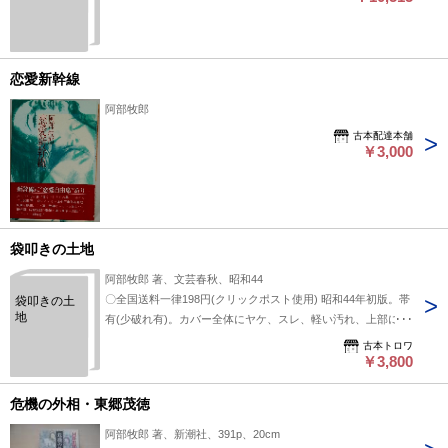
恋愛新幹線
阿部牧郎
古本配達本舗
￥3,000
袋叩きの土地
阿部牧郎 著、文芸春秋、昭和44
〇全国送料一律198円(クリックポスト使用) 昭和44年初版。帯
袋叩きの土
地
有(少破れ有)。カバー全体にヤケ、スレ、軽い汚れ、上部にヨ
レ有。ページ三方にヤケ有。本文部分の状態は良好ですが、中
古本トロワ
古品である旨ご了承の上お買い上げ下さい。
￥3,800
危機の外相・東郷茂徳
阿部牧郎 著、新潮社、391p、20cm