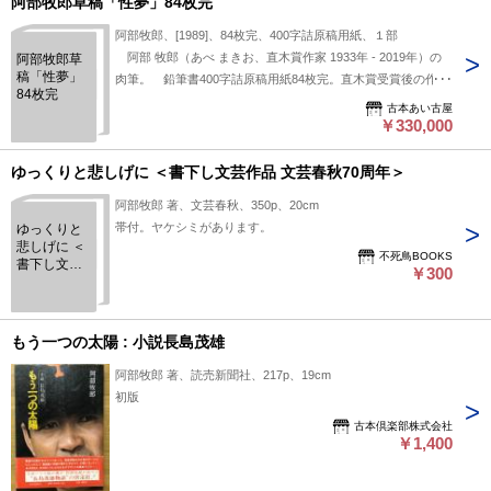
阿部牧郎草稿「性夢」84枚完
阿部牧郎、[1989]、84枚完、400字詰原稿用紙、１部
阿部 牧郎（あべ まきお、直木賞作家 1933年 - 2019年）の
阿部牧郎草
稿「性夢」
肉筆。 鉛筆書400字詰原稿用紙84枚完。直木賞受賞後の作
84枚完
品。 初出は『小説現代』1989年2月号に掲載。 「危険な
古本あい古屋
秋」阿部牧郎著講談社1989.12刊で単行本化。 後に「危険な秋
￥330,000
(講談社文庫)」阿部牧郎 [著]講談社1992.12刊の「第2章 性夢」
ｐｐ58-111に収録される。 当該2種2冊を附す。
ゆっくりと悲しげに ＜書下し文芸作品 文芸春秋70周年＞
阿部牧郎 著、文芸春秋、350p、20cm
帯付。ヤケシミがあります。
ゆっくりと
悲しげに ＜
不死鳥BOOKS
書下し文芸
￥300
作品 文芸春
秋70周年＞
もう一つの太陽 : 小説長島茂雄
阿部牧郎 著、読売新聞社、217p、19cm
初版
古本倶楽部株式会社
￥1,400