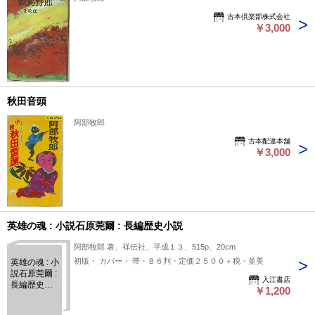
古本倶楽部株式会社
￥3,000
秋田音頭
阿部牧郎
古本配達本舗
￥3,000
英雄の魂 : 小説石原莞爾 : 長編歴史小説
阿部牧郎 著、祥伝社、平成１３、515p、20cm
初版・ カバー・ 帯・Ｂ６判・定価２５００＋税・並美
英雄の魂 : 小
説石原莞爾 :
入江書店
長編歴史小
￥1,200
説