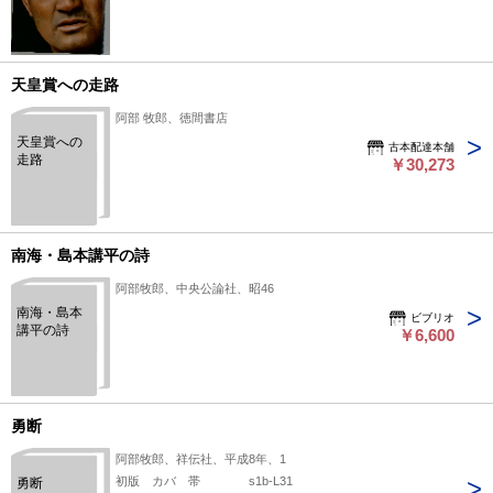
天皇賞への走路
阿部 牧郎、徳間書店
天皇賞への
古本配達本舗
走路
￥30,273
南海・島本講平の詩
阿部牧郎、中央公論社、昭46
南海・島本
ビブリオ
講平の詩
￥6,600
勇断
阿部牧郎、祥伝社、平成8年、1
初版 カバ 帯 s1b-L31
勇断