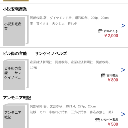
小説安宅産業
阿部牧郎 著、ダイヤモンド社、昭和52年、209p、20cm
帯 背イタミ 天シミ大 折れ少
小説安宅産
業
古本のんき
￥2,000
ビル街の官能 サンケイノベルズ
産業経済新聞社 阿部牧郎、産業経済新聞社 阿部牧郎、
1975
ビル街の官
能 サン
吉田書店
ケイノベル
￥800
ズ
アンモニア戦記
阿部牧郎 著、文芸春秋、1971.4、277p、20cm
初版 カバー小破れ小汚れ 三方小汚れ 書込み無し 経年並
アンモニア
戦記
シルバー書房
￥500