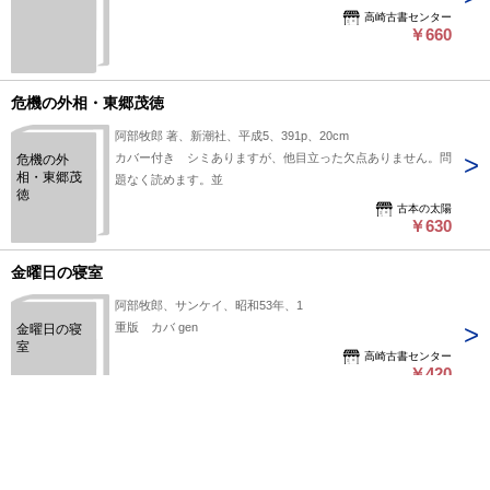
高崎古書センター
￥660
危機の外相・東郷茂徳
阿部牧郎 著、新潮社、平成5、391p、20cm
カバー付き シミありますが、他目立った欠点ありません。問
危機の外
相・東郷茂
題なく読めます。並
徳
古本の太陽
￥630
金曜日の寝室
阿部牧郎、サンケイ、昭和53年、1
重版 カバ gen
金曜日の寝
室
高崎古書センター
￥420
1
2
3
4
次へ>>