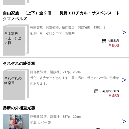
自由家族 （上下）全２冊 長篇エロチカル・サスペンス ト
クマノベルズ
徳間書店 阿部牧郎、徳間書店 阿部牧郎、1982、2
初刷 帯 小口少ヤケ 新書判
自由家族
（上下）全
吉田書店
２冊 長
￥800
篇エロチカ
ル・サスペ
ンス トク
マノベルズ
それぞれの終楽章
阿部牧郎 著、講談社、217p、20cm
帯付。多少ヤケがあります。天に汚れ、帯とカバー背に色褪せ
それぞれの
終楽章
があります。
不死鳥BOOKS
￥450
勇断の外相重光葵
阿部牧郎 著、新潮社、557p、20cm
初版 カバー 帯