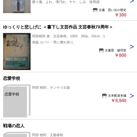
擦り傷、よれ、薄汚れ、ヤケ、しみ、使用感
古書 思い出の歴史
￥300
ゆっくりと悲しげに ＜書下し文芸作品 文芸春秋70周年＞
阿部牧郎 著、文芸春秋、1993、350p、20cm、1
初版 カバー・帯に擦れ有り。
古書窟 揚羽堂
￥800
恋愛学校
阿部 牧郎、サンケイ出版
恋愛学校
古本配達本舗
￥8,940
戦場の恋人
阿部 牧郎、文藝春秋