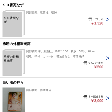
９０番死なず
阿部牧郎、双葉社、昭56
９０番死な
ビブリオ
ず
￥1,320
勇断の外相重光葵
阿部牧郎 著、新潮社、1997.10.30 初版、557p、20cm
初版 帯付 カバー付 書込みなし 本体良好
勇断の外相
重光葵
シルバー書房
￥500
白い肌の神々
阿部牧郎、徳間書店
古本配達本舗
￥3,000