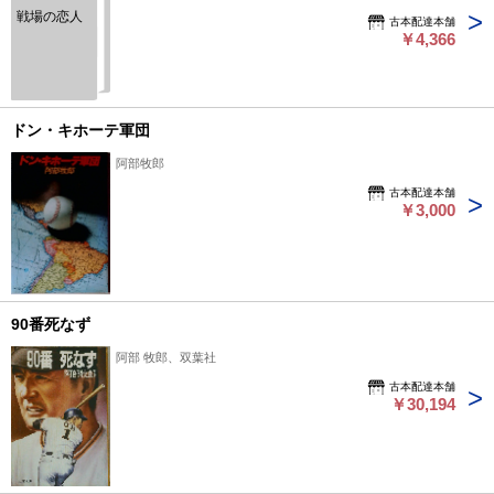
戦場の恋人
古本配達本舗
￥4,366
ドン・キホーテ軍団
阿部牧郎
古本配達本舗
￥3,000
90番死なず
阿部 牧郎、双葉社
古本配達本舗
￥30,194