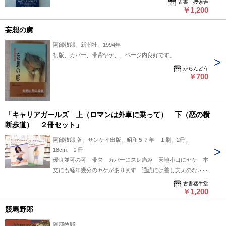
古書 捜索舎
￥1,200
妄想の虜
阿部牧郎、新潮社、1994年
初版、カバー、帯背ヤケ、、ページ内良好です。
がらんどう
￥700
「キャリアガールズ 上（ロマンは外車に乗って） 下（恋の横
断歩道） ２冊セット」
阿部牧郎 著、サンケイ出版、昭和５７年 １刷、2冊、
18cm、２冊
優良並可の可 帯欠 カバーにスレ痛み 天地小口にヤケ 本
文にも経年幾分のヤケがあります 通読には差し支えのない程
度です
古書猛牛堂
￥1,200
競馬野郎
阿部牧郎