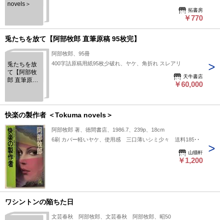
novels＞
拓書房
￥770
兎たちを放て【阿部牧郎 直筆原稿 95枚完】
阿部牧郎、95冊
400字詰原稿用紙95枚少破れ、ヤケ、角折れ スレアリ
兎たちを放
て【阿部牧
天牛書店
郎 直筆原稿
￥60,000
95枚完】
快楽の製作者 ＜Tokuma novels＞
阿部牧郎 著、徳間書店、1986.7、239p、18cm
6刷 カバー軽いヤケ、使用感 三口薄いシミ少々 送料185円
山猫軒
￥1,200
ワシントンの陥ちた日
文芸春秋 阿部牧郎、文芸春秋 阿部牧郎、昭50