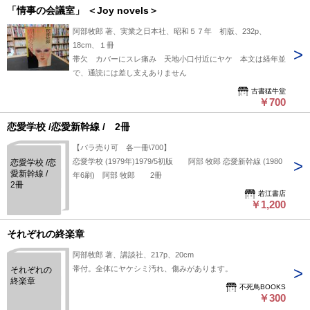
「情事の会議室」 ＜Joy novels＞
阿部牧郎 著、実業之日本社、昭和５７年 初版、232p、
18cm、１冊
帯欠 カバーにスレ痛み 天地小口付近にヤケ 本文は経年並
で、通読には差し支えありません
古書猛牛堂
￥700
恋愛学校 /恋愛新幹線 / 2冊
【バラ売り可 各一冊\700】
恋愛学校 (1979年)1979/5初版 阿部 牧郎 恋愛新幹線 (1980
恋愛学校 /恋
愛新幹線 /
年6刷) 阿部 牧郎 2冊
2冊
若江書店
￥1,200
それぞれの終楽章
阿部牧郎 著、講談社、217p、20cm
帯付。全体にヤケシミ汚れ、傷みがあります。
それぞれの
終楽章
不死鳥BOOKS
￥300