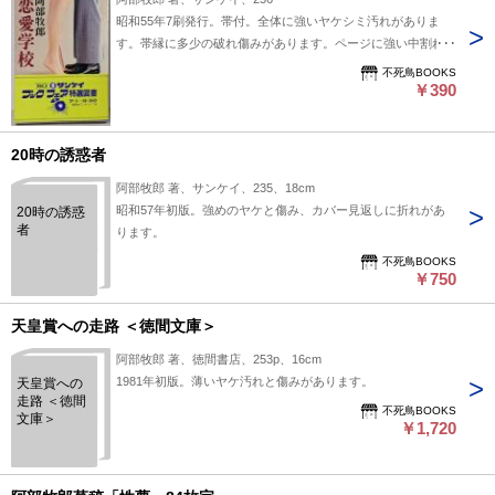
昭和55年7刷発行。帯付。全体に強いヤケシミ汚れがありま
す。帯縁に多少の破れ傷みがあります。ページに強い中割れ、
天地小口に複数の激しい茶ジミがあります。
不死鳥BOOKS
￥390
20時の誘惑者
阿部牧郎 著、サンケイ、235、18cm
昭和57年初版。強めのヤケと傷み、カバー見返しに折れがあ
20時の誘惑
者
ります。
不死鳥BOOKS
￥750
天皇賞への走路 ＜徳間文庫＞
阿部牧郎 著、徳間書店、253p、16cm
1981年初版。薄いヤケ汚れと傷みがあります。
天皇賞への
走路 ＜徳間
不死鳥BOOKS
文庫＞
￥1,720