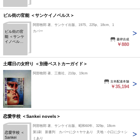
ビル街の官能 ＜サンケイノベルス＞
阿部牧郎 著、サンケイ出版、1975、225p、18cm、1
カバー
ビル街の官
能 ＜サンケ
書肆吉成
イノベルス
￥880
＞
土曜日の女狩り ＜別冊ベストカーガイド＞
阿部牧郎 著、三推社、210p、19cm
古本配達本舗
￥35,194
恋愛学校 ＜Sankei novels＞
阿部牧郎 著、サンケイ出版、昭和60年、329p、18cm
第1刷 新書判 カバーに少々ヤケあり 天地・小口に少々シ
恋愛学校 ＜
Sankei
ミあり