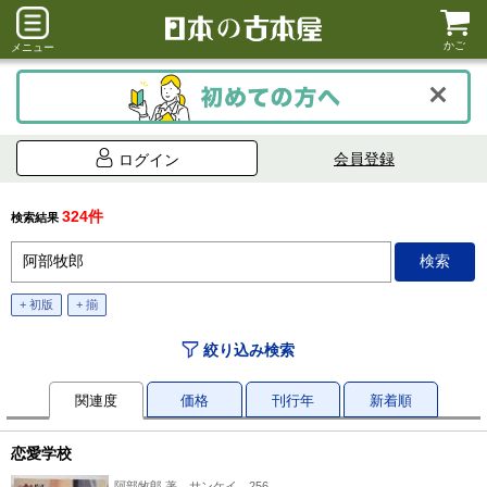
かご
メニュー
会員登録
ログイン
324件
検索結果
+ 初版
+ 揃
絞り込み検索
関連度
価格
刊行年
新着順
恋愛学校
阿部牧郎 著、サンケイ、256