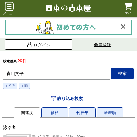
かご
メニュー
会員登録
ログイン
26件
検索結果
+ 初版
+ 揃
絞り込み検索
関連度
価格
刊行年
新着順
泳ぐ者
青山文平著、新潮社、248p、20cm