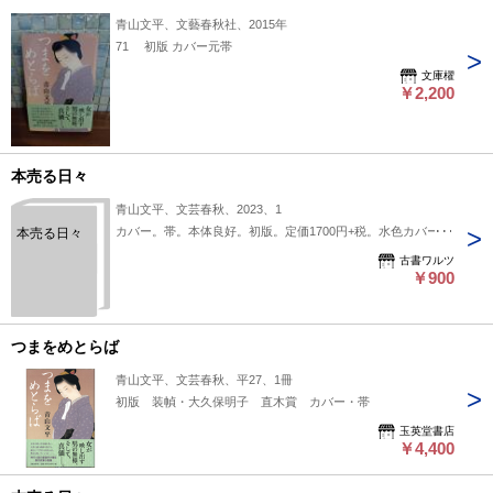
青山文平、文藝春秋社、2015年
71 初版 カバー元帯
文庫櫂
￥2,200
本売る日々
青山文平、文芸春秋、2023、1
カバー。帯。本体良好。初版。定価1700円+税。水色カバー。
本売る日々
古書ワルツ
￥900
つまをめとらば
青山文平、文芸春秋、平27、1冊
初版 装幀・大久保明子 直木賞 カバー・帯
玉英堂書店
￥4,400