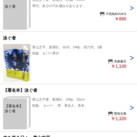
帯付。多少の汚れ傷みがあります。
泳ぐ者
不死鳥BOOKS
￥880
泳ぐ者
青山文平、新潮社、令03、248p、四六判、1冊
初版 カバー帯付
岩森書店
￥1,100
【署名本】泳ぐ者
青山文平著、新潮社、248p、20cm
初版、 カバー、 帯、署名入、美本
【署名本】
泳ぐ者
聖智文庫
￥1,320