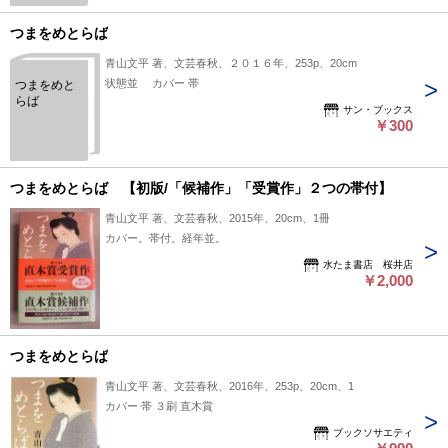
つまをめとらば
青山文平 著、文芸春秋、２０１６年、253p、20cm
状態並 カバー 帯
つまをめと
らば
サン・ブックス
￥300
つまをめとらば 【初版/「候補作」「受賞作」２つの帯付】
青山文平 著、文芸春秋、2015年、20cm、1冊
カバー。帯付。経年並。
水たま書店 桜井店
￥2,000
つまをめとらば
青山文平 著、文芸春秋、2016年、253p、20cm、1
カバー 帯 ３刷 直木賞
ブックソサエティ