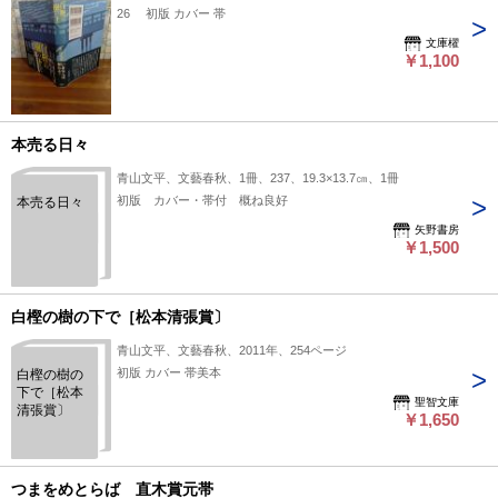
26 初版 カバー 帯
文庫櫂
￥1,100
本売る日々
青山文平、文藝春秋、1冊、237、19.3×13.7㎝、1冊
初版 カバー・帯付 概ね良好
本売る日々
矢野書房
￥1,500
白樫の樹の下で［松本清張賞〕
青山文平、文藝春秋、2011年、254ページ
初版 カバー 帯美本
白樫の樹の
下で［松本
聖智文庫
清張賞〕
￥1,650
つまをめとらば 直木賞元帯