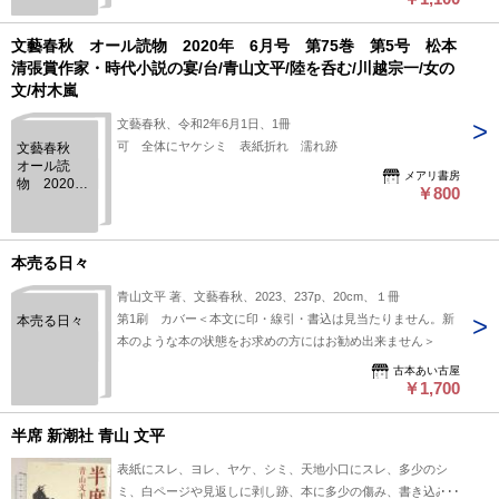
表 受賞
作 青山文
平「つまを
文藝春秋 オール読物 2020年 6月号 第75巻 第5号 松本
めとら
清張賞作家・時代小説の宴/台/青山文平/陸を呑む/川越宗一/女の
ば」 第71
文/村木嵐
巻第3号
文藝春秋、令和2年6月1日、1冊
可 全体にヤケシミ 表紙折れ 濡れ跡
文藝春秋
オール読
メアリ書房
物 2020
￥800
年 6月号
第75巻 第5
号 松本清
張賞作家・
本売る日々
時代小説の
宴/台/青山文
青山文平 著、文藝春秋、2023、237p、20cm、１冊
平/陸を呑む/
第1刷 カバー＜本文に印・線引・書込は見当たりません。新
本売る日々
川越宗一/女
本のような本の状態をお求めの方にはお勧め出来ません＞
の文/村木嵐
古本あい古屋
￥1,700
半席 新潮社 青山 文平
表紙にスレ、ヨレ、ヤケ、シミ、天地小口にスレ、多少のシ
ミ、白ページや見返しに剥し跡、本に多少の傷み、書き込み、