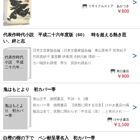
角の折り込み、折れ目、があります。本を読むことに支障はご
リサイクルストア あかつき
ざいません。※注意事項※■商品・状態はコンディションガイ
￥600
ドラインに基づき、判断・出品されております。■付録等の付
属品がある商品の場合、記載されていない物は『付属なし』と
ご理解下さい。※
代表作時代小説 平成二十六年度版（60） 時を超える熱き思
い、絆と志
日本文芸家協会編（日本文藝家協会編 奥山景布子 宮本紀子
竹田真砂子 葉室麟 伊東潤 犬飼六岐 澤田･･･
代表作時代
小説 平成
カバ端折れ跡僅 帯欠 頁折れ跡あり
二十六年度
角口書店
版（60）
￥900
時を超える
熱き思い、
絆と志
鬼はもとより 初カバー帯
青山文平、徳間書店、平26・9、1冊
初カバー帯 徳間書店 【状態に関する注意】けやき書店の掲
鬼はもとよ
り 初カバ
載品は全て、状態に関わらず「中古品（並）」と表示されてい
ー帯
ます。「日本の古本屋」は６段階の「状態」表記が必須となり
けやき書店
ましたが、当店の扱う商品の特質上、状態の簡易な区分けは適
￥1,100
切ではない（不可能な）為、状態欄の「中古品（並）」という
表現は考慮にいれないで下さい。痛みなどの瑕疵につきまして
白樫の樹の下で ペン献呈署名入 初カバー帯