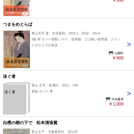
￥990
つまをめとらば
青山文平 著、文芸春秋、2016.1、253p、20cm
3刷 帯 カバー背軽いヤケ、使用感 三口軽い使用感 クリッ
クポストでの発送
山猫軒
￥900
泳ぐ者
青山 文平、新潮社、2021、248
初版 カバー 帯
泳ぐ者
中央書房
￥1,000
白樫の樹の下で 松本清張賞
青山文平、文藝春秋社、2011年