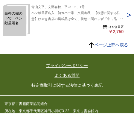
は、解説欄等をご参考にして下さい。状態表記の無いものは特
青山文平、文藝春秋、平23・6、1冊
に問題なく良好とお考え下さい。:
ペン献呈署名入 初カバー帯 文藝春秋 【状態に関する注
白樫の樹の
下で ペン
意】けやき書店の掲載品は全て、状態に関わらず「中古品
献呈署名
（並）」と表示されています。「日本の古本屋」は６段階の
けやき書店
入 初カバ
「状態」表記が必須となりましたが、当店の扱う商品の特質
￥2,750
ー帯
上、状態の簡易な区分けは適切ではない（不可能な）為、状態
欄の「中古品（並）」という表現は考慮にいれないで下さい。
ページ上部へ戻る
痛みなどの瑕疵につきましては、解説欄等をご参考にして下さ
い。状態表記の無いものは特に問題なく良好とお考え下さ
い。:
プライバシーポリシー
よくある質問
特定商取引に関する法律に基づく表記
東京都古書籍商業協同組合
所在地：東京都千代田区神田小川町3-22 東京古書会館内
東京都公安委員会許可済 許可番号 301026602392
Copyright c 2014 東京都古書籍商業協同組合 All rights reserved.