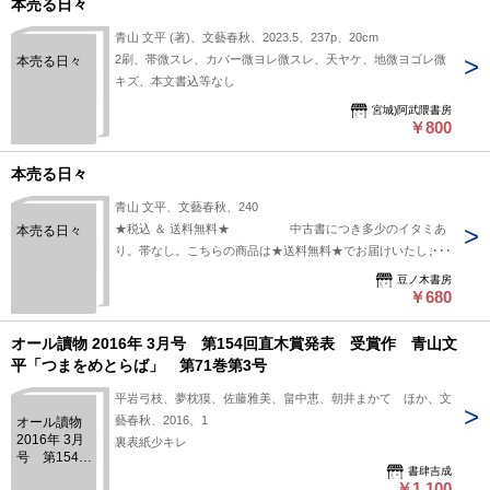
本売る日々
青山 文平 (著)、文藝春秋、2023.5、237p、20cm
2刷、帯微スレ、カバー微ヨレ微スレ、天ヤケ、地微ヨゴレ微
本売る日々
キズ、本文書込等なし
宮城)阿武隈書房
￥800
本売る日々
青山 文平、文藝春秋、240
★税込 ＆ 送料無料★ 中古書につき多少のイタミあ
本売る日々
り。帯なし。こちらの商品は★送料無料★でお届けいたしま
す。
豆ノ木書房
￥680
オール讀物 2016年 3月号 第154回直木賞発表 受賞作 青山文
平「つまをめとらば」 第71巻第3号
平岩弓枝、夢枕獏、佐藤雅美、畠中恵、朝井まかて ほか、文
藝春秋、2016、1
オール讀物
2016年 3月
裏表紙少キレ
号 第154回
書肆吉成
直木賞発
￥1,100