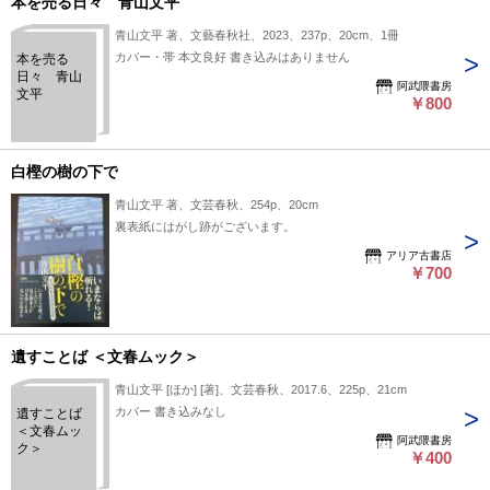
本を売る日々 青山文平
青山文平 著、文藝春秋社、2023、237p、20cm、1冊
カバー・帯 本文良好 書き込みはありません
本を売る
日々 青山
阿武隈書房
文平
￥800
白樫の樹の下で
青山文平 著、文芸春秋、254p、20cm
裏表紙にはがし跡がございます。
アリア古書店
￥700
遺すことば ＜文春ムック＞
青山文平 [ほか] [著]、文芸春秋、2017.6、225p、21cm
カバー 書き込みなし
遺すことば
＜文春ムッ
阿武隈書房
ク＞
￥400