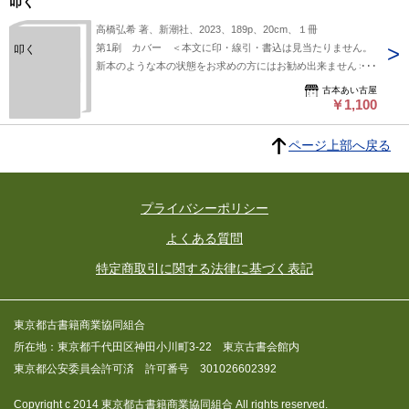
叩く
隼子。批
評 與那覇
高橋弘希 著、新潮社、2023、189p、20cm、１冊
潤「８０年
第1刷 カバー ＜本文に印・線引・書込は見当たりません。
叩く
目でつかま
新本のような本の状態をお求めの方にはお勧め出来ません＞ク
えて―庄司
薫からの
レジット・キャリア決済での「単品スピード注文（即決ご注
古本あい古屋
『敗戦後
文）」の際、送料（配送方法は弊店都合になります）は負担い
￥1,100
論』」他
たします
ページ上部へ戻る
プライバシーポリシー
よくある質問
特定商取引に関する法律に基づく表記
東京都古書籍商業協同組合
所在地：東京都千代田区神田小川町3-22 東京古書会館内
東京都公安委員会許可済 許可番号 301026602392
Copyright c 2014 東京都古書籍商業協同組合 All rights reserved.