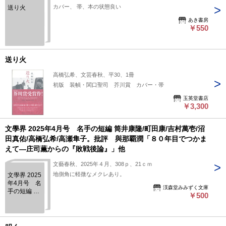
カバー、 帯、本の状態良い
送り火
あき書房
￥550
送り火
高橋弘希、文芸春秋、平30、1冊
初版 装幀・関口聖司 芥川賞 カバー・帯
玉英堂書店
￥3,300
文學界 2025年4月号 名手の短編 筒井康隆/町田康/吉村萬壱/沼
田真佑/高橋弘希/高瀬隼子。批評 與那覇潤「８０年目でつかま
えて―庄司薫からの『敗戦後論』」他
文藝春秋、2025年４月、308ｐ、21ｃｍ
地側角に軽微なメクレあり。
文學界 2025
年4月号 名
渓森堂みみずく文庫
手の短編 筒
￥500
井康隆/町田
康/吉村萬壱/
沼田真佑/高
橋弘希/高瀬