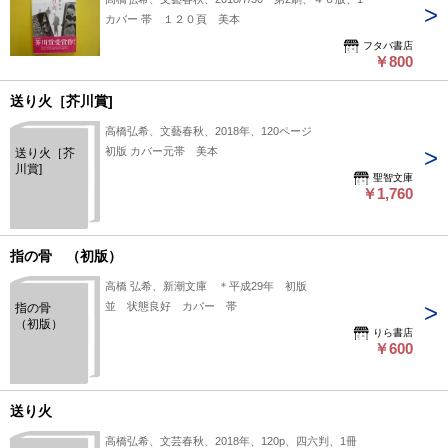
カバー 帯 １２０頁 美本
フタバ書店
￥800
送り火［芥川賞]
高橋弘希、文藝春秋、2018年、120ページ
初版 カバー元帯 美本
送り火［芥
川賞]
聖智文庫
￥1,760
指の骨 （初版）
高橋 弘希、新潮文庫 ＊平成29年 初版
並 状態良好 カバー 帯
指の骨
（初版）
りら書店
￥600
送り火
高橋弘希、文芸春秋、2018年、120p、四六判、1冊