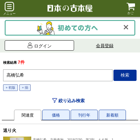
かご
メニュー
会員登録
ログイン
7件
検索結果
+ 初版
+ 揃
絞り込み検索
関連度
価格
刊行年
新着順
送り火
高橋弘希、文藝春秋、2018/7/30 第2刷、４６版、1