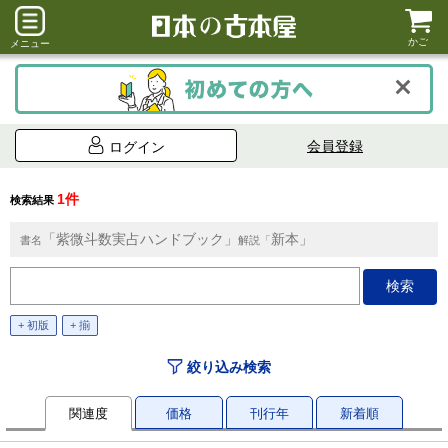
かご
メニュー
会員登録
ログイン
1件
検索結果
「紫微斗数実占ハンドブック」
新本」
書名
解説「
+ 初版
+ 揃
絞り込み検索
関連度
価格
刊行年
新着順