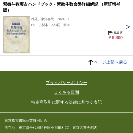
紫微斗数実占ハンドブック - 紫微斗数命盤詳細解説 （新訂増補
版）
椎羅、東洋書院、2024、1
B5 上製本 323頁 新本
鴨書店
￥8,800
ページ上部へ戻る
プライバシーポリシー
よくある質問
特定商取引に関する法律に基づく表記
東京都古書籍商業協同組合
所在地：東京都千代田区神田小川町3-22 東京古書会館内