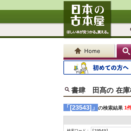
書肆 田髙の 在
「[23543]」
1
の検索結果
検索ワード：