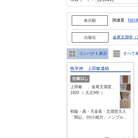
関連度
刊行
表示順
金尾文淵堂（
出版社
コンパクト表示
すべて
牧羊神 上田敏遺稿
上田敏 、金尾文淵堂 、
1920 （ 大正9年 ）
初版・函・天金装・文淵堂主人
「附記」付(小紙片。ノンブル誤
植の断り文) 概ね良好(函少々キ
ズ・本背少ヤケ・小口少経年シ
ミ) 四六判 竹友藻風・与謝野