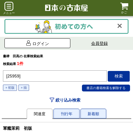
かご
メニュー
会員登録
ログイン
書肆 田髙の 在庫検索結果
1件
検索結果
+ 初版
+ 揃
絞り込み検索
関連度
刊行年
新着順
軍艦茉莉 初版