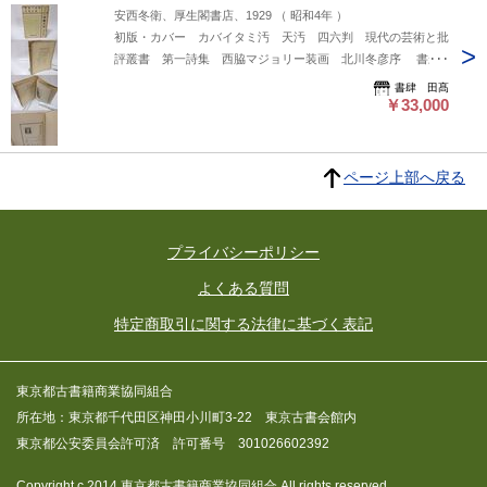
安西冬衛、厚生閣書店、1929 （ 昭和4年 ）
初版・カバー カバイタミ汚 天汚 四六判 現代の芸術と批
評叢書 第一詩集 西脇マジョリー装画 北川冬彦序 書影
の二枚目以降は当店サイトからご確認いただけます→
書肆 田髙
https://www.shoshitakou.com/items/55517469
￥33,000
ページ上部へ戻る
プライバシーポリシー
よくある質問
特定商取引に関する法律に基づく表記
東京都古書籍商業協同組合
所在地：東京都千代田区神田小川町3-22 東京古書会館内
東京都公安委員会許可済 許可番号 301026602392
Copyright c 2014 東京都古書籍商業協同組合 All rights reserved.