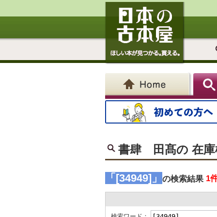
書肆 田髙の 在
「[34949]」
1
の検索結果
検索ワード：