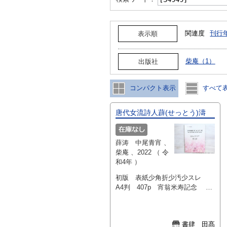
関連度
刊行
表示順
柴庵（1）
出版社
コンパクト表示
すべて
唐代女流詩人薜(せっとう)濤
薛涛 中尾青宵 、
柴庵 、2022 （ 令
和4年 ）
初版 表紙少角折少汚少スレ
A4判 407p 宵翁米寿記念 書
影の二枚目以降は当店サイトから
ご確認いただけます→
https://www.shoshitakou.com/items/
書肆 田髙