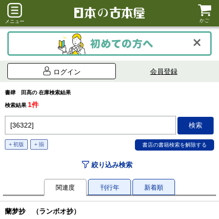
かご
メニュー
会員登録
ログイン
書肆 田髙の 在庫検索結果
1件
検索結果
+ 初版
+ 揃
絞り込み検索
関連度
刊行年
新着順
蘭梦抄 （ランボオ抄）