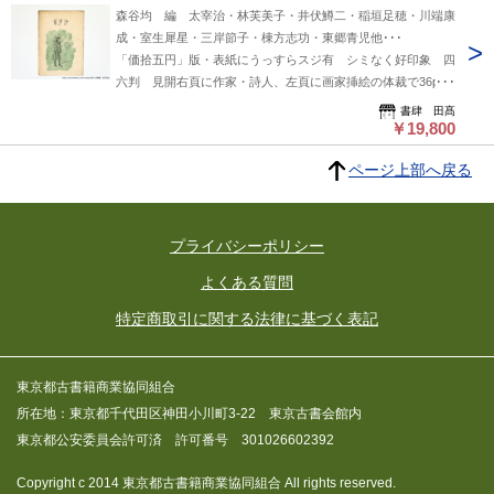
森谷均 編 太宰治・林芙美子・井伏鱒二・稲垣足穂・川端康
成・室生犀星・三岸節子・棟方志功・東郷青児他･･･
「価拾五円」版・表紙にうっすらスジ有 シミなく好印象 四
六判 見開右頁に作家・詩人、左頁に画家挿絵の体裁で36p・
35名 森谷均が始めたカフェ「らんぼお」開店記念の配り
書肆 田髙
本。太宰治は存命中の寄稿。奥付表記が「価拾五円」と、「五
￥19,800
〇〇部限定非売本」の二種がある。（検：アルチュール・ラン
ページ上部へ戻る
ボー） 良好(極美・美・良好・並・並下・難) 書影の二枚目
以降は当店サイトからご確認いただけます→
https://www.shoshitakou.com/items/83654890
プライバシーポリシー
よくある質問
特定商取引に関する法律に基づく表記
東京都古書籍商業協同組合
所在地：東京都千代田区神田小川町3-22 東京古書会館内
東京都公安委員会許可済 許可番号 301026602392
Copyright c 2014 東京都古書籍商業協同組合 All rights reserved.