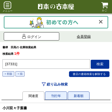
かご
メニュー
会員登録
ログイン
書肆 田髙の 在庫検索結果
1件
検索結果
+ 初版
+ 揃
絞り込み検索
関連度
刊行年
新着順
小川双々子葉書