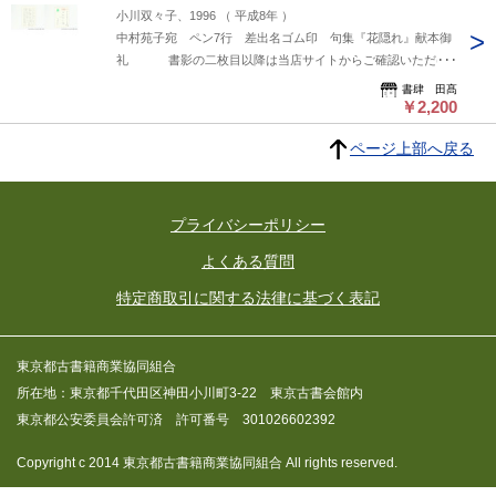
小川双々子、1996 （ 平成8年 ）
中村苑子宛 ペン7行 差出名ゴム印 句集『花隠れ』献本御
礼 書影の二枚目以降は当店サイトからご確認いただけ
ます→ https://www.shoshitakou.com/items/86977876
書肆 田髙
￥2,200
ページ上部へ戻る
プライバシーポリシー
よくある質問
特定商取引に関する法律に基づく表記
東京都古書籍商業協同組合
所在地：東京都千代田区神田小川町3-22 東京古書会館内
東京都公安委員会許可済 許可番号 301026602392
Copyright c 2014 東京都古書籍商業協同組合 All rights reserved.