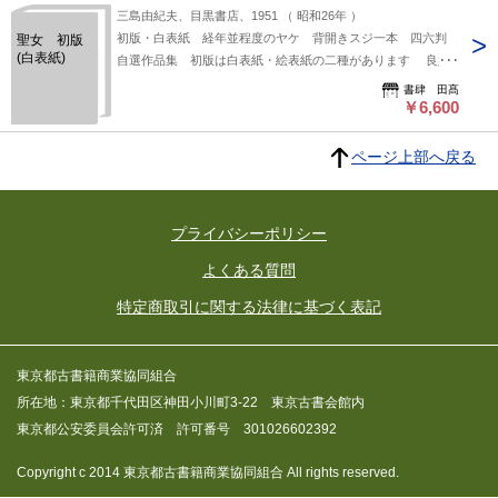
三島由紀夫、目黒書店、1951 （ 昭和26年 ）
初版・白表紙 経年並程度のヤケ 背開きスジ一本 四六判
聖女 初版
(白表紙)
自選作品集 初版は白表紙・絵表紙の二種があります 良好
(極美・美・良好・並・並下・難) 書影の二枚目以降は当店サイ
書肆 田髙
トからご確認いただけます→
￥6,600
https://www.shoshitakou.com/items/93856072
ページ上部へ戻る
プライバシーポリシー
よくある質問
特定商取引に関する法律に基づく表記
東京都古書籍商業協同組合
所在地：東京都千代田区神田小川町3-22 東京古書会館内
東京都公安委員会許可済 許可番号 301026602392
Copyright c 2014 東京都古書籍商業協同組合 All rights reserved.