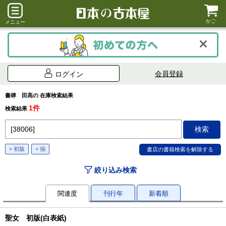
かご
メニュー
会員登録
ログイン
書肆 田髙の 在庫検索結果
1件
検索結果
+ 初版
+ 揃
絞り込み検索
関連度
刊行年
新着順
聖女 初版(白表紙)