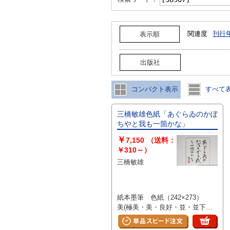
関連度
刊行
表示順
出版社
コンパクト表示
すべて
三橋敏雄色紙「あぐらゐのかぼ
ちやと我も一箇かな」
￥
7,150
（送料：
￥310～）
三橋敏雄
紙本墨筆 色紙（242×273）
美(極美・美・良好・並・並下・
難) 書影の二枚目以降は当店サイ
トからご確認いただけます→