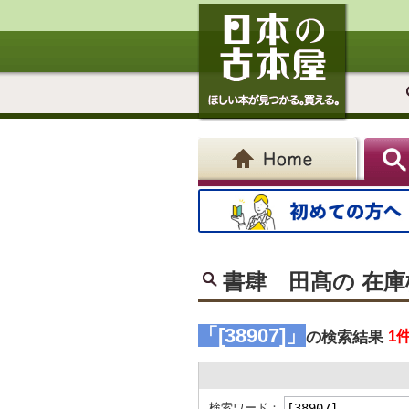
書肆 田髙の 在
「[38907]」
1
の検索結果
検索ワード：