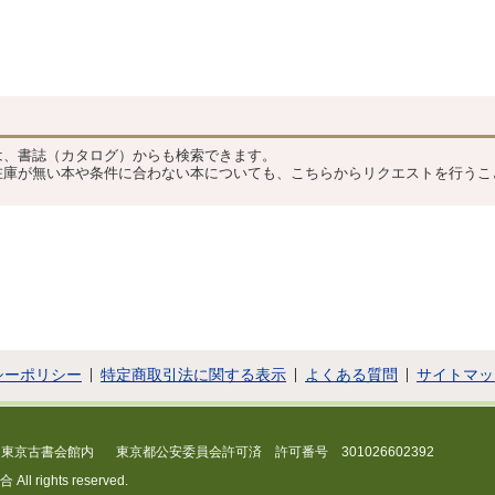
104778254
？
は、書誌（カタログ）からも検索できます。
在庫が無い本や条件に合わない本についても、こちらからリクエストを行うこ
シーポリシー
特定商取引法に関する表示
よくある質問
サイトマッ
 東京古書会館内
東京都公安委員会許可済 許可番号 301026602392
 rights reserved.