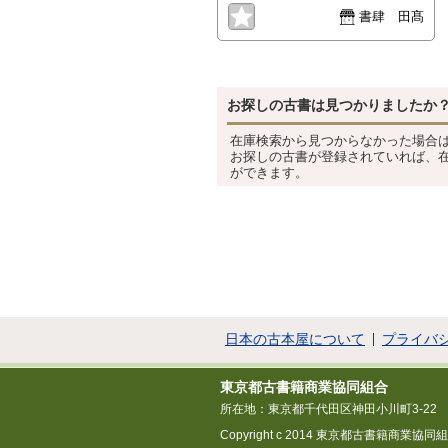
https://www.shoshitakou.com/items/
書肆 田髙
お探しの古書は見つかりましたか
在庫検索から見つからなかった場合
お探しの古書が登録されていれば、
ができます。
日本の古本屋について
プライバ
東京都古書籍商業協同組合
所在地：東京都千代田区神田小川町3-22
Copyright c 2014 東京都古書籍商業協同組合 All