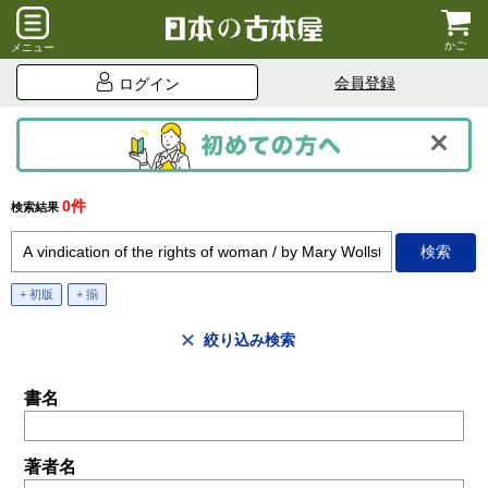
かご
メニュー
会員登録
ログイン
0件
検索結果
+ 初版
+ 揃
絞り込み検索
書名
著者名