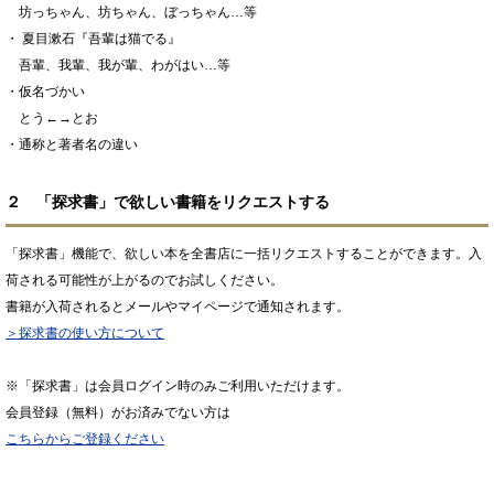
坊っちゃん、坊ちゃん、ぼっちゃん…等
・ 夏目漱石『吾輩は猫でる』
吾輩、我輩、我が輩、わがはい…等
・仮名づかい
とう←→とお
・通称と著者名の違い
２ 「探求書」で欲しい書籍をリクエストする
「探求書」機能で、欲しい本を全書店に一括リクエストすることができます。入
荷される可能性が上がるのでお試しください。
書籍が入荷されるとメールやマイページで通知されます。
＞探求書の使い方について
※「探求書」は会員ログイン時のみご利用いただけます。
会員登録（無料）がお済みでない方は
こちらからご登録ください