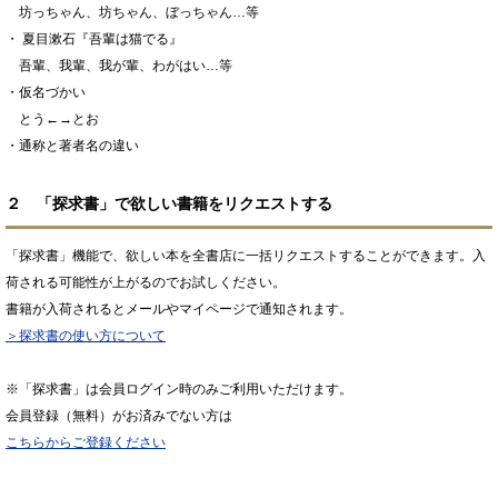
坊っちゃん、坊ちゃん、ぼっちゃん…等
・ 夏目漱石『吾輩は猫でる』
吾輩、我輩、我が輩、わがはい…等
・仮名づかい
とう←→とお
・通称と著者名の違い
２ 「探求書」で欲しい書籍をリクエストする
「探求書」機能で、欲しい本を全書店に一括リクエストすることができます。入
荷される可能性が上がるのでお試しください。
書籍が入荷されるとメールやマイページで通知されます。
＞探求書の使い方について
※「探求書」は会員ログイン時のみご利用いただけます。
会員登録（無料）がお済みでない方は
こちらからご登録ください