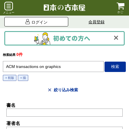
かご
メニュー
会員登録
ログイン
0件
検索結果
+ 初版
+ 揃
絞り込み検索
書名
著者名