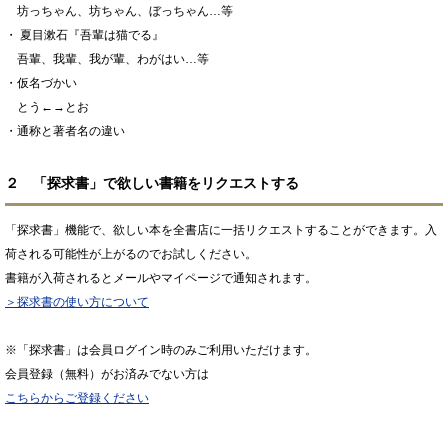
坊っちゃん、坊ちゃん、ぼっちゃん…等
・ 夏目漱石『吾輩は猫でる』
吾輩、我輩、我が輩、わがはい…等
・仮名づかい
とう←→とお
・通称と著者名の違い
２ 「探求書」で欲しい書籍をリクエストする
「探求書」機能で、欲しい本を全書店に一括リクエストすることができます。入
荷される可能性が上がるのでお試しください。
書籍が入荷されるとメールやマイページで通知されます。
＞探求書の使い方について
※「探求書」は会員ログイン時のみご利用いただけます。
会員登録（無料）がお済みでない方は
こちらからご登録ください