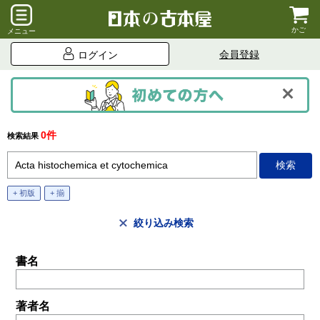
かご
メニュー
会員登録
ログイン
0件
検索結果
+ 初版
+ 揃
絞り込み検索
書名
著者名