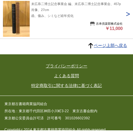
木隆文 ; 今哀子 ちょっと休漫画 / 裕美えこ 住居の記号論④ /
まちにつながる / 柴田いづみ MOMI Paris 櫻井義夫＋I MEDIA
末広恭二博士記念事業会 編、末広恭二博士記念事業会、457p
としてのパターン・ランゲージの射程距離 / 難波和彦 群居考
A・K・バイブーリン ; 坂内徳明 円形住居から四角い構造へ-エ
集合住宅の改修 個人の権利と義務はどこまで及ぶか③パリ オ
肖像、27cm
現行-ACTION REPORTあるき・乱打夢 熊谷の住宅=町づくり /
スノアーキテクチュア序説⑥ / 太田邦夫 工作者の手帳-建築・
スマンの集合住宅、住まいと店舗 / 桜井義夫 コラム ローマの
函、傷み、シミなど経年劣化
HPU 「原域」の漂白-アルボックス時田の試行- / 時田芳文 熊
住宅状況85年春 / 石山修武 良い子の本は旨みに乏しい / 若倉正
話 / 西沢立衛 [ほか]
谷の職人さんたち / 西村慶徳 熊谷住宅=町づくりニュースから
古本倶楽部株式会社
英 松葉一清君は反省しなさい / 本浦千代吉 昭和50年代Y市S町
￥11,000
/ 八巻秀房 HPUニュース 第1回フォーラム報告他 / HPU 日本の
S中学PTA始末 / 仲倉眉子 東京・食う寝るところに住むところ
住宅=町づくりの方法Ⅴ / 大野勝彦 民家研究の出自-今和次郎と
考 / 新井和子 この頃考えていること / 富田玲子 群居考現行-
柳田國男②- / 布野修司 床考覚書② / 渡辺豊和 原広司における
ACTION REPORTあるき・乱打夢 / 石山修武 ; 大野勝彦 ; 布野
ページ上部へ戻る
言葉とモノの関係 / 伊東豊雄
修司 ; 渡辺豊和 山中隆太郎の秩父 / HPU 隆太郎が行く / 野辺
公一 秩父の棟梁山中隆太郎の「建築」 / 松村秀一 HPUニュー
ス / HPU 日本の住宅=町づくりの方法⑨-都市計画から群居計
プライバシーポリシー
画の時代へ- / 大野勝彦 戦争と住宅-西山夘三の『国民住居論
攷』②-ハウジング計画論ノート⑦- / 布野修司 続々ホームシッ
よくある質問
ク物語 / 石山修武 空間寓意考覚書-天蓋考① / 渡辺豊和 THE
GENBA / 那須武秀 弱小建売業者の一人言⑧ / 小須田広利THE
特定商取引に関する法律に基づく表記
GENBA / 那須武秀/THE GENBA / 那須武秀
東京都古書籍商業協同組合
所在地：東京都千代田区神田小川町3-22 東京古書会館内
東京都公安委員会許可済 許可番号 301026602392
Copyright c 2014 東京都古書籍商業協同組合 All rights reserved.