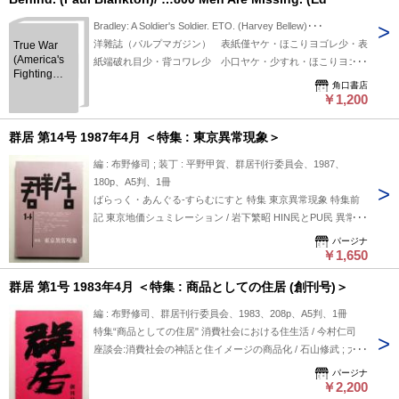
Peavey)/ Massacre Valley. Attu and Kiska. (Edward M.
Bradley: A Soldier's Soldier. ETO. (Harvey Bellew)･･･
Taunton)
洋雜誌（パルプマガジン） 表紙僅ヤケ・ほこりヨゴレ少・表
True War
(America's
紙端破れ目少・背コワレ少 小口ヤケ・少すれ・ほこりヨゴレ
Fighting
角口書店
men in
￥1,200
Action) May,
1957. (A
Magnum
群居 第14号 1987年4月 ＜特集 : 東京異常現象＞
Magazine.
Volume 1,
編 : 布野修司 ; 装丁 : 平野甲賀、群居刊行委員会、1987、
Number 4.)
180p、A5判、1冊
The Girl We
ばらっく・あんぐる-すらむにすと 特集 東京異常現象 特集前
Left Behind.
(Paul
記 東京地価シュミレーション / 岩下繁昭 HIN民とPU民 異常が
Blankton)/
正常になる時 / 野辺公一 <群書類住>的「東京異常現象」 / 本浦
パージナ
…800 Men
千代吉 東京ここが異常だ Y市S町異常ゾーンで考えた / 仲倉眉
￥1,650
Are Missing.
子 東京の異常現象なるものについて / 松山巌 Silver Hut初期の
(Ed
群居 第1号 1983年4月 ＜特集 : 商品としての住居 (創刊号)＞
Peavey)/
イメージ・スケッチ / 伊東豊雄 オヤジはポマード屋だった 東
Massacre
野芳明インタヴュ / 石山修武 エスノ・アーキテクチュア序説
編 : 布野修司、群居刊行委員会、1983、208p、A5判、1冊
Valley. Attu
⑩ / 太田邦夫 住居の記号論⑨ / A.K.バイブーリン ; 坂内徳明
and Kiska.
特集“商品としての住居" 消費社会における住生活 / 今村仁司
〔群書類住〕二日酔いの朝にこの一冊を / 若倉正英 群居考現
(Edward M.
座談会:消費社会の神話と住イメージの商品化 / 石山修武 ; 大野
Taunton)
行-ACTION REPORTあるき・乱打夢つくりかけの家 / 趙海光
勝彦 ; 布野修司 ; 渡辺豊和 商品化住宅グラフティー 容器から
パージナ
HPUニュース 日本の住宅=町づくりの方法-再、再び秋田へ…
こぼれ落ちる夢 住宅企業の文化戦略 / 野辺公一 工業化住宅の
￥2,200
⑮/ 大野勝彦 住宅設計潭 バリ島紀行 / 渡辺豊和 町づくりネッ