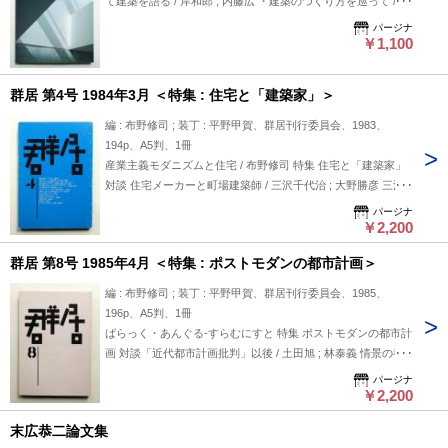
て建築を語る / 岸和郎 ; 内藤広 ・建築のつくり方を巡って / 西
THE GENBA / 那須武秀 空をとんできた家 / 内藤信子 弱小建売
ーランドは只者ではないぞ! / 若倉正英 アイアコッカVSアレグ
田勝彦 ; 千葉学 かたちについて① / 阿部仁史 作品 ・デイ・ホ
業者の一人言⑧ / 小須田広利 壱デベロッパーからの報告③ / 斉
パージナ
ザンダー / 本浦千代吉 スポーツハウジング・ひたすらの自己
ーム玉川田園調布 世田谷区営繕課 ヘルム建築・都市コンサル
￥1,100
藤年明
満足を求めて⑥ / 照沼厚於 ; 野辺公一 群居考現行-ACTION
タント ・白いアトリエ 坂本昭・設計工房CASA ・松島ヨット
REPORTあるき・乱打夢 / 石山修武 ; 大野勝彦 ; 布野修司 ; 渡
ハーバー・公園事務所 阿部仁史アトリエ ・レストランバー ネ
群居 第4号 1984年3月 ＜特集 : 住宅と「建築家」＞
辺豊和 共和木工と木製サッシ開発 / 大野勝彦 「地域型」展開
ージュルネフルール(雪月花) 阿部仁史アトリエ 桐蔭学園キャ
のためのレッスン / 野辺公一 地域型部品センター構想 / 岩下繁
ンパス整備計画の歩み / 稲塚二郎 学校建築 ・桐蔭学園キャン
編 : 布野修司 ; 装丁 : 平野甲賀、群居刊行委員会、1983、
昭 HPUニュース / HPU 日本の住宅=町づくりの方法⑩-部品化
パス整備計画 桐蔭学園高等学校 稲塚二郎・都市・建築設計事
194p、A5判、1冊
木造住宅- / 大野勝彦 戦争と住宅-西山夘三の『国民住居論攷』
務所 ・世田谷区立桜丘小学校 船越徹＋ARCOM ・立教池袋中
産業主義モダニズムと住宅 / 布野修司 特集 住宅と「建築家」
③-ハウジング計画論ノート⑧- / 布野修司 ホームシック物語 /
学校・高等学校 山下設計＋マナ建築設計室 ・立教大学8号館
対談 住宅メーカーと町場建築師 / 三沢千代治 ; 大野勝彦 三沢
石山修武 空間寓意考覚書-屋根 / 渡辺豊和 弱小建売業者の一人
佐藤総合計画 都市に波及するキャンパス計画 立教大学の試み
千代治と大野勝彦 / 野辺公一 小住宅における立体視の役割-生
パージナ
言⑩ / 小須田広利 壱デベロッパーからの報告④ / 斉藤年明
/ 宮崎雅明 オフィスコンプレックス ・茨城県業務中心地区 ・
田勉の住宅- / 太田邦夫 住居学への試行-吉阪住居論ノート- / 重
￥2,200
茨城県市町村会館 日本設計 ・茨城県開発公社ビル 久米設計
村力 池辺陽論のためのスケッチ / 難波和彦 広瀬鎌二論 / 岩下
群居 第8号 1985年4月 ＜特集 : ポストモダンの都市計画＞
・JRセントラルタワーズ 阪田誠造 KPF JRセントラルタワー
繁昭 今「建築家」は「住宅」にどう関わりえているのか? / 石
ズ共同設計室 特集 集住の可能性 ・四谷若葉地区再開発計画 2
田信男 ; 伊藤邦明 ; 岡田威海 ; 倉田康男 ; 黒川哲郎 ; 小林盛太 ;
編 : 布野修司 ; 装丁 : 平野甲賀、群居刊行委員会、1985、
棟連結増殖型共同建て替え / 村上美奈子 ・長崎市斜面住宅地
小宮山昭 ; 土井鷹雄 ; 近澤可也 ; 中山繁信 ; 西原清之 ; 長谷川
196p、A5判、1冊
再生計画 路地・斜面都市空間論 / 長坂大 ・4 in 1 木村博昭 Ks
逸子 ; 早川邦彦 ; 松永安弘 ; 三浦紀之 ; 水谷頴介 ; 元倉眞琴 ; 森
ばらっく・あんぐる-すらむにすと 特集 ポストモダンの都市計
Architects 3人のクライアントのための住宅 木村博昭 ・福岡県
義純 ; 山本理顕 ; 横川健 ; 吉岡亮介/64～86 ちょっと休漫画 / 裕
画 対談「近代都市計画批判」以後 / 土田旭 ; 林泰義 情景の都
公営住宅大里団地 アデル・ノーデ・サントスアンドアソシエ
美えこ 大工の労働-その労働様態の技術論的素描- / 池浩三 群
市計画-見える環境づくりの再認識 / 鳴海邦硯 専門家時代の終
パージナ
イツ サム建築研究所 T.I.S.＆PARTNERS / 今川憲英 ・アビタ
居の原型 / 八木幸二 スポーツハウジング・ひたすらの自己満
焉 / 木下勇 分極化する都市計画像 / 西山康雄 近代的な都市計
￥2,200
戸祭 更田邦彦＋岩岡竜夫＋岩下泰三 ・川越の音楽マンション
足を求めて② / 野辺公一 ばらっく・あんぐる-すらむにすと 工
画からこぼれ落ちるもの / 田中滋夫 アメニティの視点から都
手塚貴晴＋手塚由比 手塚建築研究所＋AOI設計 ・BALCON 木
房日誌 / 宮内康 弱小建売業者の一人言⑤ / 小須田広利 けだる
末広恭二論文集
市を捉える / 久木田禎一 都市計画家としてのシノプシス / 佐々
下道郎 ワークショップ ACT Action Connect With Town 活動は
い午後はもうないの-学校建築雑感- / 仲倉眉子 町づくり方法論