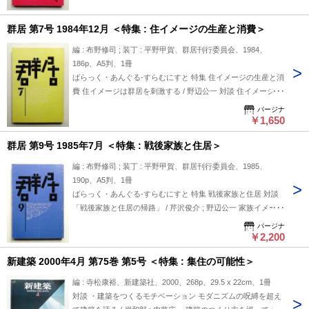
歴史と現実 / 松村秀一 建売住宅の風景 / 松山巌 不動産マネー
トワーク激闘レポート / 那須武秀 商品化住宅動向② / 小須田広
ゲーム-ローン無限地獄- / 松葉一清 アブダビノート / 坂東通世
利 壱ディベロッパーからの報告⑨ / 斉藤年明 気多浜通信/オラ
群居 第7号 1984年12月 ＜特集 : 住イメージの生産と消費＞
保守化する建築イデオロギー / 石山修武 DIAとHPU 成城の喫
ンダだより / 窪寺伸浩 ; 重信子 群居うら話
茶店で真昼間の会話 / 成城浪人 ボードリヤールの消費のされ
編 : 布野修司 ; 装丁 : 平野甲賀、群居刊行委員会、1984、
方 弱小建売業者の一人言 / 小須田広利 全国の女子大生諸君 /
186p、A5判、1冊
石山修武 プレハブの育ち方とプレハブの育て方 / 内田祥哉 エ
ばらっく・あんぐる-すらむにすと 特集 住イメージの生産と消
スノ・アーキテクチャー序説① / 太田邦夫 ドミノ再生をめざ
費 住イメージは群居を刺激する / 野辺公一 対談 住イメージの
して / 伊東豊雄 あの山こえて遠くまで 「反・現代住宅」はど
流通 / 植田実 ; 石山修武 夢・イメージ・固定観念 誰が住イメ
パージナ
こへ / 仲倉眉子 群居考現行 ACTION REPORTあるき・乱打夢
ージを仕掛けるのか / 松岡克信 住宅関連情報誌総まくり / 本浦
￥1,650
岡山県住宅安定協会活動レポート / HPU ; 大塚実 日本の住宅=
千代吉 ちょっと休漫画 / 裕美えこ 住居の記号論③ / A・K・バ
町づくりの方法②-地域型木造住宅研究 / 大野勝彦 クラ考覚書 /
群居 第9号 1985年7月 ＜特集 : 戦後家族と住居＞
イブーリン ; 坂内徳明 建築はなぜ四角になったか-エスノアー
渡辺豊和 初期住宅問題と建築家-ハウジング計画ノート①- / 布
キテクチュア序説⑤ / 太田邦夫 10年前のネパール / 垂見孔士
編 : 布野修司 ; 装丁 : 平野甲賀、群居刊行委員会、1985、
野修司 ロディアの塔-大工・工務店のオヤジさん職人さんへ /
群書類住 / 若倉正英 路地の散歩者 / 井出健 いわゆる住宅問題
190p、A5判、1冊
石山修武
を忠実に語ることのうさんくささ / 仲倉眉子 スポーツハウジ
ばらっく・あんぐる-すらむにすと 特集 戦後家族と住居 対談
ング・ひたすらの自己満足を求めて⑤ / 照沼厚於 ; 野辺公一 群
「戦後家族と住居の帰路」 / 芹沢俊介 ; 野辺公一 家族イメージ
居考現行-ACTION REPORTあるき・乱打夢 / 石山修武 ; 大野
と住居 / 森反章夫 孤独な「舞台」 現代女性とインテリア / 江
パージナ
勝彦 ; 布野修司 ; 渡辺豊和 淡路へ行って脩ちゃんと飲もう /
原由美子 台所から覗いた家族の変容 / 丹羽小丸 プレイルーム
￥2,200
HPU 山田脩二と瓦 / 伊東豊雄 淡路・津井・瓦-山田脩二氏に聞
で逢いましょう / 仲倉眉子 ちょっと休漫画 / 裕美えこ 住居の
く / 『群居』少年隊 HPUニュース / HPU 日本の住宅=町づくり
新建築 2000年4月 第75巻 第5号 ＜特集 : 集住の可能性＞
記号論⑥ / A.K.バイブーリン ; 坂内徳明 CM方式とゼネコン方
の方法⑧-町をつくる部品たち- / 大野勝彦 戦争と住宅-西山夘
式 / C.ALEXANDER ; 中埜博 部分から全体へ-土の建築におけ
編 : 寺松康裕、新建築社、2000、268p、29.5 x 22cm、1冊
三の『国民住居論攷』-ハウジング計画論ノート⑥- / 布野修司
る型枠の使用-エスノアーキテクチュア序説⑦ / 太田邦夫 工作
対談 ・建築をつくるモチベーション モダニズムの呪縛を超え
続ホームシック物語 / 石山修武 西域駆足旅行記 / 渡辺豊和
者の手帖-金属バットとアルミサッシ / 石山修武 東京ディズニ