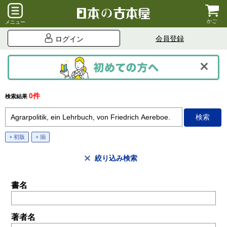
かご
メニュー
会員登録
ログイン
0件
検索結果
+ 初版
+ 揃
絞り込み検索
書名
著者名