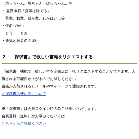
坊っちゃん、坊ちゃん、ぼっちゃん…等
・ 夏目漱石『吾輩は猫でる』
吾輩、我輩、我が輩、わがはい…等
・仮名づかい
とう←→とお
・通称と著者名の違い
２ 「探求書」で欲しい書籍をリクエストする
「探求書」機能で、欲しい本を全書店に一括リクエストすることができます。入
荷される可能性が上がるのでお試しください。
書籍が入荷されるとメールやマイページで通知されます。
＞探求書の使い方について
※「探求書」は会員ログイン時のみご利用いただけます。
会員登録（無料）がお済みでない方は
こちらからご登録ください