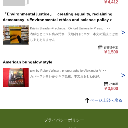
￥4,412
Among
Japanese
Americans
「Environmental justice」 creating equality, reclaiming
democracy ＜Environmental ethics and science policy＞
Kristin Shrader-Frechette、Oxford University Press、･･･
表紙などにスレ痛み汚れ 天地小口にヤケ 本文の通読には差
し支えありません
古書猛牛堂
￥1,500
American bungalow style
text by Robert Winter ; photographs by Alexander V･･･
カバースレヨレ多小キズ色褪、本文おおむね良好。
小亀屋
￥3,800
ページ上部へ戻る
プライバシーポリシー