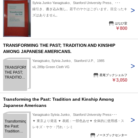
Sylvia Junko Yanagisako、Stanford University Press、･･･
線引き、書き込み無し。若干のヤケはございます。目立ったキ
ズはありません。
はなひ堂
￥800
TRANSFORMING THE PAST; TRADITION AND KINSHIP
AMONG JAPANESE AMERICANS.
Yanagisako, Sylvia Junko、Stanford U.P.、1985
vii, 289p Green Cloth VG
TRANSFORMING
THE PAST;
星尾ブックシェルフ
TRADITION
￥3,050
AND
KINSHIP
AMONG
JAPANESE
Transforming the Past: Tradition and Kinship Among
AMERICANS.
Japanese Americans
Yanagisako Sylvia Junko、Stanford University Press･･･
▼ 東京より発送 ▼ 表紙：一部色あせ▼ 全体的に使用感・ス
Transforming
the Past:
レキズ・ヤケ・汚れ・シミ
Tradition
ノースブックセンター
and Kinship