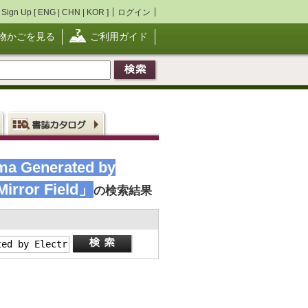
Sign Up [
ENG
|
CHN
|
KOR
]
ログイン
物かごを見る
ご利用ガイド
sma Generated by
Mirror Field」
の検索結果