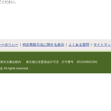
てください。
シーポリシー
特定商取引法に関する表示
よくある質問
サイトマッ
 東京古書会館内
東京都公安委員会許可済 許可番号 301026602392
 rights reserved.