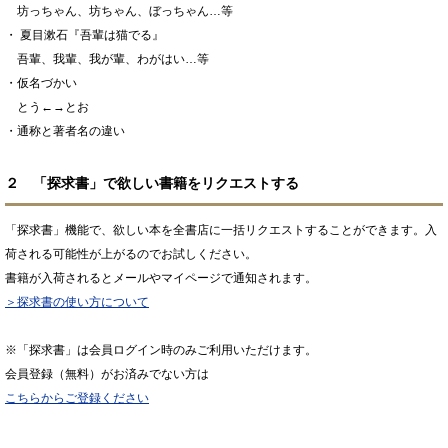
坊っちゃん、坊ちゃん、ぼっちゃん…等
・ 夏目漱石『吾輩は猫でる』
吾輩、我輩、我が輩、わがはい…等
・仮名づかい
とう←→とお
・通称と著者名の違い
２ 「探求書」で欲しい書籍をリクエストする
「探求書」機能で、欲しい本を全書店に一括リクエストすることができます。入
荷される可能性が上がるのでお試しください。
書籍が入荷されるとメールやマイページで通知されます。
＞探求書の使い方について
※「探求書」は会員ログイン時のみご利用いただけます。
会員登録（無料）がお済みでない方は
こちらからご登録ください