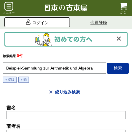
かご
メニュー
会員登録
ログイン
0件
検索結果
+ 初版
+ 揃
絞り込み検索
書名
著者名