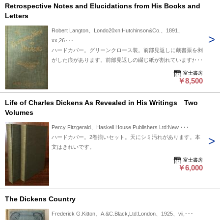
Retrospective Notes and Elucidations from His Books and
Letters
Robert Langton、Londo20xn:Hutchinson&Co.、1891、
xx,26･･･
ハードカバー。グリーンクロース装。前部見返しに蔵書票を剥
がした痕があります。前部見返しの綴じ紙が割れていますが繋
がっています。題字ページ、ティッシューガードにヤケ、シミ
富士書房
があります。本文は古書として良好な状態です。
￥8,500
Life of Charles Dickens As Revealed in His Writings Two
Volumes
Percy Fitzgerald、Haskell House Publishers Ltd:New ･･･
ハードカバー。2巻揃いセット。天にシミ汚れがあります。本
文はきれいです。
富士書房
￥6,000
The Dickens Country
Frederick G.Kitton、A.&C.Black,Ltd:London、1925、vii,･･･