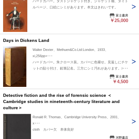
ハードカバー。ダストジャケット付き。ジャケット袖、タイト
ルページ、口絵にシミがあります。本文はきれいです。
富士書房
￥25,000
Days in Dickens Land
Walter Dexter、Methuen&Co.Ltd:London、1933、
xi,256pp+･･･
ハードカバー。朱クロース装。カバーに色褪せ。見返しにチケ
ットの貼り付け、鉛筆記名。三方にシミ汚れがあります。本文
全体的にシミ汚れがあります。文字は明瞭なので読むのには問
富士書房
題はないと思います。
￥4,500
Detective fiction and the rise of forensic science ＜
Cambridge studies in nineteenth-century literature and
culture＞
Ronald R. Thomas、Cambridge University Press、2001、
x･･･
cloth カバー欠 本体良好
河野書店