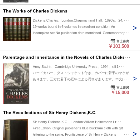
The Works of Charles Dickens
Dickens,Charles、London:Chapman and Hall、1890's、24.･･･
19 works bound in 6 volumes in excellent condition. An
incomplete set.No publication date mentioned. Contemporary
green half calf, gilt decorated raised bands, gilt titles to red
富士書房
labels, marbled boards, page edges, and endpapers. Spines
￥103,500
rubbed and with some marks to the top and base, light spotting
Parentage and Inheritance in the Novels of Charles Dickens
to endpapers.Stamps and some pencil notes to endpapers or
reverse of titles. Illustrated throughout by amongst others
Anny Sadrin、Cambridge University Press、1994、xiii,1･･･
Barnard,Dalziel, H.French, Mahoney,L.Fildes, Ralston, Fraser
ハードカバー。ダストジャケット付き。カバーに若干のヤケが
and Hblot Knight Browne. Comprising of the following: Barnaby
あります。三方に若干の経年による汚れがあります。本文は良
Rudge, Our Mutual Friend, Great Expectations, Bleak House,
好です。
富士書房
Martin Chuzzlewit, Little Dorrit, Master Humphrey’s Clock, A
￥15,000
Tale of Two Cities, The Pickwick Papers, Dombey & Son,
Christmas Books, The Old Curiosity Shop, Hard Times, David
Copperfield,Oliver Twist, Sketche by Boz,American Notes and
The Recollections of Sir Henry Dickens,K.C.
Pictures from Italy,Christmas Stories,Reprinted Pieces Free
shipping within Japan.
Sir Henry Dickens,K.C.、London:William Heinemann Lt･･･
First Edition. Original publisher's blue buckram cloth with gilt
lettering to the spine. Frontispiece of Sir Henry Dickens