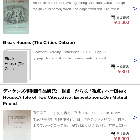
Bound in maroon cloth with gilt titling. With dust jacket, though
the jacket is heavily worn. Top edge tinted red. The text is
generally clean throughout and remains in good condition.
富士書房
￥1,800
Bleak House. (The Critics Debate)
Hawthorn, Jeremy、Macmillan、1987、93pp、1
.、paperback, first and last leaves water stained.
Bleak
House. (The
円卓書店
Critics
￥300
Debate)
ディケンズ後期四作品研究:「視点」から脱「視点」へーBleak
House,A Tale of Two Cities,Great Expectations,Our Mutual
Friend
田辺洋子、こびあん書房、平成11年、742、22.4x16.3cm
平成11年9月13日初版発行。函、本体グラシン紙カバー付き。
上製ブルークロース装。函後部エッジに微汚れ、本体天に微か
なシミがありますが良好な状態です。
富士書房
￥6,000