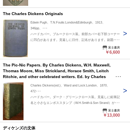
The Charles Dickens Originals
Edwin Pugh、T.N.Foulis:London&Edinburgh、1913、
346pp、･･･
ハードカバー。ブルークロース装。前部カバー右下部コーナー
に凹凸があります。見返しに日付、記名があります。副題ペー
ジに著者の直筆メッセージ、サインがあります。三方にシミ汚
富士書房
れがあります。カット方式なので小口・地は不揃いです。見返
￥6,600
し、遊び紙にしみがありますが本文は良好です。
The Pic-Nic Papers. By Charles Dickens, W.H. Maxwell,
Thomas Moore, Miss Strickland, Horace Smith, Leitch
Ritchie, and other celebrated writers. Ed. by Charles
Dickens.
Charles Dickens(ed.)、Ward and Lock:London、1870、
472･･･
ハードカバー。ダーク・グリーンクロース装。見返しに鉛筆記
名と小さなエンボススタンプ（W.H.Smith＆Son Strand）があ
ります。カバークロースに若干の傷み箇所ありますが綴じには
富士書房
影響ありません。本文は古書として良好です。
￥13,000
ディケンズの文体