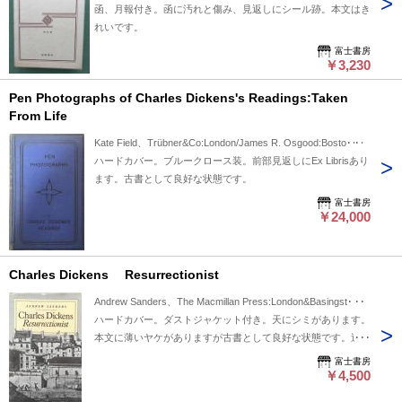
函、月報付き。函に汚れと傷み、見返しにシール跡。本文はき
れいです。
富士書房
￥3,230
Pen Photographs of Charles Dickens's Readings:Taken
From Life
Kate Field、Trübner&Co:London/James R. Osgood:Bosto･･･
ハードカバー。ブルークロース装。前部見返しにEx Librisあり
ます。古書として良好な状態です。
富士書房
￥24,000
Charles Dickens Resurrectionist
Andrew Sanders、The Macmillan Press:London&Basingst･･･
ハードカバー。ダストジャケット付き。天にシミがあります。
本文に薄いヤケがありますが古書として良好な状態です。送料
￥198～。
富士書房
￥4,500