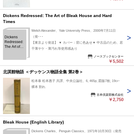
Dickens Redressed: The Art of Bleak House and Hard
Times
Welsh Alexander、Yale University Press、2000年7月11日
（発･･･
Dickens
Redressed:
【東京より発送】 ▼ カバー：背に色あせ▼ 中古品のため、若
The Art of
干薄ヤケ・薄汚れ等使用感あり
Bleak
House and
ノースブックセンター
￥5,502
Hard Times
北溟館物語 ＜ヂッケンス物語全集 第2巻＞
松本泰 松本惠子 共譯、中央公論社、6, 465p, 図版7枚; 19cm
裸本 割れ
古本倶楽部株式会社
￥2,750
Bleak House (English Library)
Dickens Charles、Penguin Classics、1971年10月30日（発売