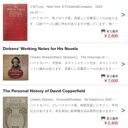
J.W.T.Ley、New York: E.P.Dutton&Company、1919、
xix,42･･･
ハードカバー。朱クロース装。見返しに古書店シールがありま
す。口絵ページに綴じ外れがありますが残っています。他ペー
ジは繋がっています。本文に鉛筆による線引き、マージン書き
富士書房
込み箇所がありますが概して良好です。送料￥520～。
￥2,800
Dickens' Working Notes for His Novels
Charles Dickens/Harry Stone(ed.)、The University of･･･
ハードカバー。大型本。ダストジャケット付き。ダストジャケ
ットに破れがあります。見返しに古書店シールがあります。本
体三方にシミ汚れがあります。本文はは良好です。本文に線引
富士書房
きがありますが印刷されているものです。送料別途にかかりま
￥7,000
す。
The Personal History of David Copperfield
Charles Dickens、Grosset&Dunlaop、No Date(circa 1920･･･
ハードカバー。グレークロース装。前部見返しにサイン、年代
記入があります。本文余白に鉛筆書き込み箇所がありますが古
書として良好です。
富士書房
￥2,400