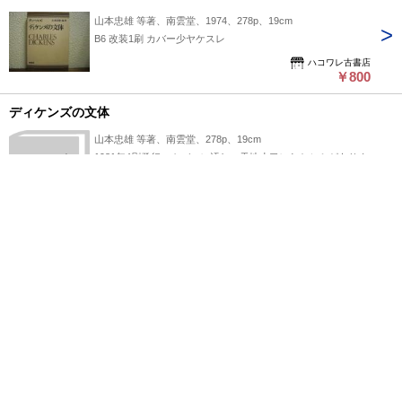
山本忠雄 等著、南雲堂、1974、278p、19cm
B6 改装1刷 カバー少ヤケスレ
ハコワレ古書店
￥800
ディケンズの文体
山本忠雄 等著、南雲堂、278p、19cm
1981年4刷発行。カバーに汚れ、天地小口にヤケシミがありま
ディケンズ
の文体
す。
不死鳥BOOKS
￥730
ページ上部へ戻る
プライバシーポリシー
よくある質問
特定商取引に関する法律に基づく表記