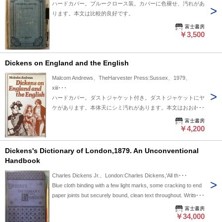
ハードカバー。ブルークロース装。カバーに色褪せ、汚れがあ
ります。本文は比較的良好です。
富士書房
￥3,500
Dickens on England and the English
Malcom Andrews、TheHarvester Press:Sussex、1979、
xiii･･･
ハードカバー。ダストジャケット付き。ダストジャケットにヤ
ケがあります。本体天にシミ汚れがあります。本文はおおむね
良好です。送料￥520。
富士書房
￥4,200
Dickens's Dictionary of London,1879. An Unconventional
Handbook
Charles Dickens Jr.、London:Charles Dickens,'All th･･･
Blue cloth binding with a few light marks, some cracking to end
paper joints but securely bound, clean text throughout. Written
and published by Charles Dickens's eldest son,updated
富士書房
editions were issued every year up to 1897. A nice example of
￥34,000