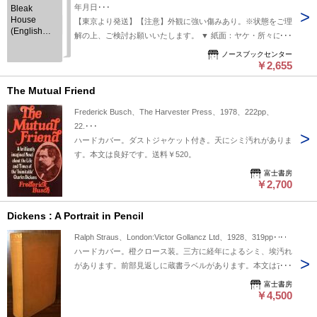
年月日･･･
Bleak
House
【東京より発送】【注意】外観に強い傷みあり。※状態をご理
(English
解の上、ご検討お願いいたします。 ▼ 紙面：ヤケ・所々に汚
Library)
れ ▼ 表紙：ふち傷み・角折れ▼ 中古品のため、シミ・ヤケ・
ノースブックセンター
汚れ等あり
￥2,655
The Mutual Friend
Frederick Busch、The Harvester Press、1978、222pp、
22.･･･
ハードカバー。ダストジャケット付き。天にシミ汚れがありま
す。本文は良好です。送料￥520。
富士書房
￥2,700
Dickens : A Portrait in Pencil
Ralph Straus、London:Victor Gollancz Ltd、1928、319pp･･･
ハードカバー。橙クロース装。三方に経年によるシミ、埃汚れ
があります。前部見返しに蔵書ラベルがあります。本文は古書
として良好な状態です。
富士書房
￥4,500