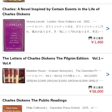
Charles: A Novel Inspired by Certain Events in the Life of
Charles Dickens
Victoria Lincoln、London: Victor Gollancz Ltd、1962、･･･
ハードカバー。ダストジャケット付き。ダストジャケットに汚
れ、傷みがあります。天・地にシミ汚れがあります。本文は良
好です。送料￥520。
富士書房
￥1,400
The Letters of Charles Dickens The Pilgrim Edition Vol.1～
Vol.4
Madeline House・Graham Storey(ed.)、The Clarendon Pr･･･
ハードカバー。Vol.1～Vol.4までの4巻セット。 Vol.1(1820-
1839)Vol.2(1840-1841)Vol.3(1842-1843)Vol.4(1844-1846)ダス
トジャケット付き。Vol.3ダストジャケット背に破れがありま
富士書房
す。Vol.3とVol.4ダストジャケット袖にテープ痕があります。
￥56,000
Vol.3の前部見返し力紙に割れがあります。紙が割れているだ
Charles Dickens The Public Readings
けなので使用には問題ないと思います。Vol.3とVol.4の天にシ
ミ汚れがあります。本文はおおむね良好です。
Philip Collins(ed.)、Clarendon Press:Oxford、1975、vi･･･