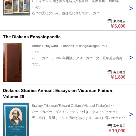
C.ディケンズ 著 ; 青木雄造, 小池滋 訳、筑摩書房、1989年、
15センチ
巻２の天に少しみ、他は概ね良好です。 カバー
東光書店
￥6,000
The Dickens Encyclopaedia
Arthur L.Hayward、London:Routledge&Kegan Paul、
1969、･･･
ハードカバー。1969年再版。ダストカバー欠。経年並み良好
です。
富士書房
￥1,800
Dickens Studies Annual: Essays on Victorian Fiction,
Volume 28
Stanley Friedman/Edward Guiliano/Michael Timko(ed.･･･
ハードカバー。ダストジャケット付き。ダストジャケット、
天・小口、見返しにシミ汚れがあります。本文に薄いヤケがあ
りますがおおむね良好です。送料￥520～。
富士書房
￥19,000