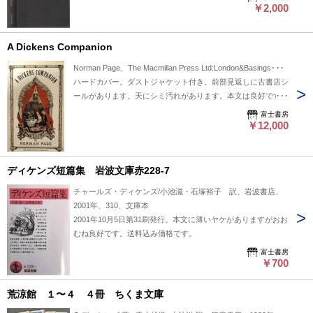
￥2,000
A Dickens Companion
Norman Page、The Macmillan Press Ltd:London&Basings･･･
ハードカバー。ダストジャケット付き。前部見返しに古書店シ
ールがあります。天にシミ汚れがあります。本文は良好です。
富士書房
￥12,000
ディケンズ短篇集 岩波文庫赤228-7
チャールズ・ディケンズ/小池滋・石塚裕子 訳、岩波書店、
2001年、310、文庫本
2001年10月5日第31刷発行。本文に薄いヤケがありますがおお
むね良好です。送料込み価格です。
富士書房
￥700
荒涼館 １〜４ ４冊 ちくま文庫