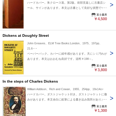
ハードカバー。朱クロース装。第2版。前部見返しに古書店シ
ール、サインがあります。本文は古書として良好な状態です。
富士書房
￥4,500
Dickens at Doughty Street
John Greaves、ELM Tree Books:London、1975、197pp、
21.6･･･
ペーパーバック。カバーに経年感があります。天にシミ汚れが
あります。本文はおおむね良好です。送料￥198～。
富士書房
￥3,800
In the steps of Charles Dickens
William Addison、Rich and Cowan、1955、254pp、19x14cm
ハードカバー。ダストジャケット付き。ダストジャケットに傷
みがあります。本文余白に鉛筆による書き込み箇所があります
がおおむね良好です。送料￥198～。
富士書房
￥1,300