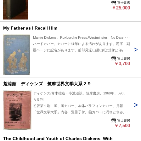
detached but still laid in. There is a message and signature of
富士書房
Sir Henry Dickens' wife and a small piece of paper with a
￥25,000
signature that seems to be of Sir Henry Dickens posted on the
subtitle page. Some foxing to the pages. Apart from the
detached frontispiece, the book is in good shape.
My Father as I Recall Him
Mamie Dickens、Roxburghe Press:Westminster、No Date ･･･
ハードカバー。カバーに経年による汚れがあります。題字、副
題ページに記名があります。前部見返し綴じ紙に割れがありま
すが読むのには特に影響はありません。前半部に若干の鉛筆に
富士書房
よる線引き、書き込み箇所があります。
￥3,700
荒涼館 ディケンズ 筑摩世界文学大系２９
ディケンズ/青木雄造・小池滋訳、筑摩書房、1969年、598、
Ａ５判
初版第１刷。函、函カバー、本体パラフィンカバー、月報、
「世界文学大系」内容一覧冊子付。函カバーに汚れと傷みがあ
ります。本文はきれいです。
富士書房
￥7,500
The Childhood and Youth of Charles Dickens. With