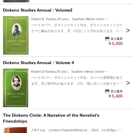
scarce first edition.Overall condition is Very Good.
Dickens Studies Annual : Volume2
Robert B. Partlow,JR.(ed.)、Southern Illinois Unive･･･
ハードカバー。ダストジャケット付き。ダストジャケットコー
ナーに傷みがあります。天・小口にシミ汚れがあります。本文
は良好です。送料￥520～。
富士書房
￥5,400
Dickens Studies Annual：Volume 4
Robert B.Partlow,JR.(ed.)、Southern Illinois Univer･･･
ハードカバー。ダストジャケット付き。カバーに使用感があり
ます。天に埃汚れがあります。小口・地に点シミがあります。
本文は良好です。
富士書房
￥5,400
The Dickens Circle: A Narrative of the Novelist's
Friendships
J.W.T.Ley、London:Chapman&Hall,Ltd.、1919、xvi,363pp,･･･