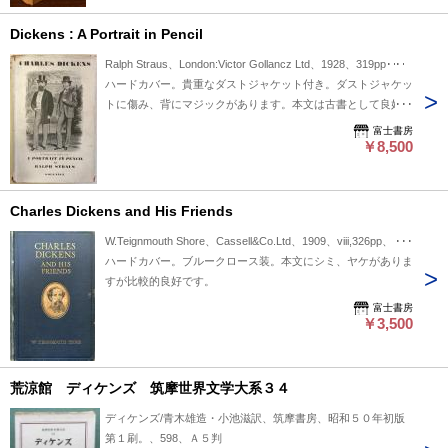
Dickens : A Portrait in Pencil
Ralph Straus、London:Victor Gollancz Ltd、1928、319pp･･･
ハードカバー。貴重なダストジャケット付き。ダストジャケッ
トに傷み、背にマジックがあります。本文は古書として良好で
す。
富士書房
￥8,500
Charles Dickens and His Friends
W.Teignmouth Shore、Cassell&Co.Ltd、1909、viii,326pp、･･･
ハードカバー。ブルークロース装。本文にシミ、ヤケがありま
すが比較的良好です。
富士書房
￥3,500
荒涼館 ディケンズ 筑摩世界文学大系３４
ディケンズ/青木雄造・小池滋訳、筑摩書房、昭和５０年初版
第１刷。、598、Ａ５判