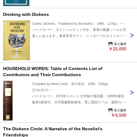
Drinking with Dickens
Cedric Dickens、Published by the Author、1980、127pp、･･･
ハードカバー。ダストジャケット付き。著者の蔵書シールが見
返しにあります。著者直筆サイン・メッセージがタイトルペー
ジにあります。後部インデックスに書き込みがあります。天に
富士書房
シミ汚れがあります。本文は良好です。
￥25,000
HOUSEHOLD WORDS: Table of Contents List of
Contributors and Their Contributions
Compiled by Anne Lohrli、本の友社、1989、534pp、
22.5x15.7c･･･
ハードカバー。1973年トロント大学版の復刻版。1989年復刻
版第1刷発行。大学図書館除籍本。背に識別ラベル、後部カバ
ーに図書館ラベル、天にスタンプがあります。本文はきれいで
富士書房
すが鉛筆マーキング箇所あります。
￥6,500
The Dickens Circle: A Narrative of the Novelist's
Friendships