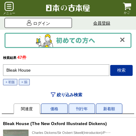
かご
メニュー
会員登録
ログイン
47件
検索結果
+ 初版
+ 揃
絞り込み検索
関連度
価格
刊行年
新着順
Bleak House (The New Oxford Illustrated Dickens)
Charles Dickens/Sir Osbert Sitwell(Introduction)/P･･･