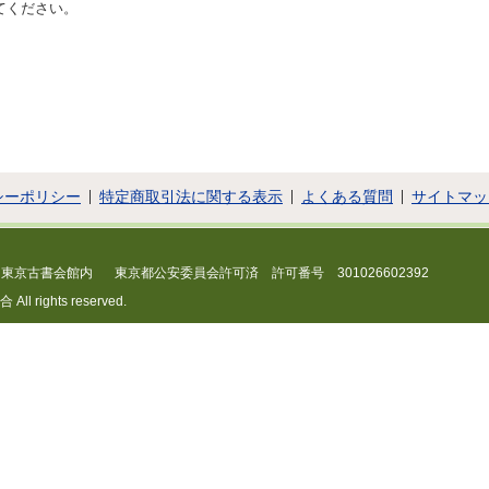
てください。
シーポリシー
特定商取引法に関する表示
よくある質問
サイトマッ
 東京古書会館内
東京都公安委員会許可済 許可番号 301026602392
 rights reserved.