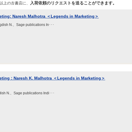
入荷依頼のリクエストを送ることができます。
店以上の古書店に、
eting: Naresh Malhotra ＜Legends in Marketing＞
agdish N.、Sage publications In･･･
eting : Naresh K. Malhotra ＜Legends in Marketing＞
dish N.、Sage publications Indi･･･