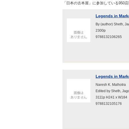
「日本の古本屋」に参加している950
Legends in Mark
By (author) Sheth, J
2300p
9788132106265
Legends in Mark
Naresh K. Malhotra
Edited by Sheth, Jag
3111p H241 x W184
9788132105176